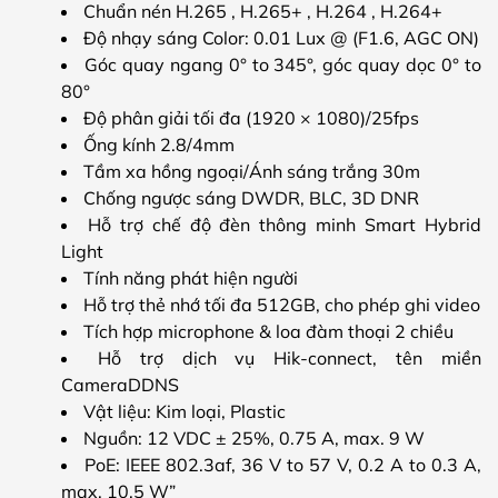
Chuẩn nén H.265 , H.265+ , H.264 , H.264+
Độ nhạy sáng Color: 0.01 Lux @ (F1.6, AGC ON)
Góc quay ngang 0° to 345°, góc quay dọc 0° to
80°
Độ phân giải tối đa (1920 × 1080)/25fps
Ống kính 2.8/4mm
Tầm xa hồng ngoại/Ánh sáng trắng 30m
Chống ngược sáng DWDR, BLC, 3D DNR
Hỗ trợ chế độ đèn thông minh Smart Hybrid
Light
Tính năng phát hiện người
Hỗ trợ thẻ nhớ tối đa 512GB, cho phép ghi video
Tích hợp microphone & loa đàm thoại 2 chiều
Hỗ trợ dịch vụ Hik-connect, tên miền
CameraDDNS
Vật liệu: Kim loại, Plastic
Nguồn: 12 VDC ± 25%, 0.75 A, max. 9 W
PoE: IEEE 802.3af, 36 V to 57 V, 0.2 A to 0.3 A,
max. 10.5 W”