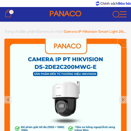
Chính sách
Bảo hành – Đổi
0
0
Trang chủ
Sản phẩm
Camera An Ninh
Camera IP Hikvision Smart Light 2MP
DS-2DE2C200MWG-E