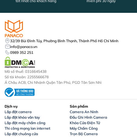
tốt nhất cho khách hàng
miễn phí 30 ngày
32/39 Bùi Đình Túy, Phường Bình Thạnh, Thành Phố Hồ Chí Minh
info@panaco.vn
0989 352 251
Mã số thuế: 0316645438
Số tài khoản: 2255566678
Á Châu ACB, Chi Nhánh Quận Tân Phú, PGD Tân Sơn Nhì
Dịch vụ
Sản phẩm
Lắp đặt camera
Camera An Ninh
Lắp đặt khóa vân tay
Đầu Ghi Hình Camera
Lắp đặt máy chấm công
Khóa Cửa Điện Tử
Thi công mạng lan internet
Máy Chấm Công
Lắp đặt chuông cửa
Trọn Bộ Camera