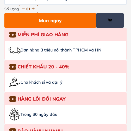
Số lượng
01
Mua ngay
MIỄN PHÍ GIAO HÀNG
Đơn hàng 3 triệu nội thành TPHCM và HN
CHIẾT KHẤU 20 - 40%
Cho khách sỉ và đại lý
HÀNG LỖI ĐỔI NGAY
Trong 30 ngày đầu
BẢO HÀNH NHANH