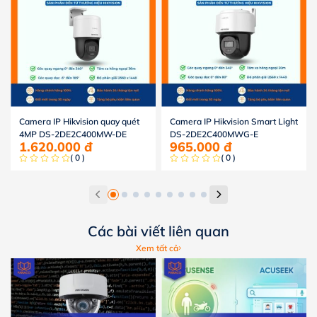
Camera IP Hikvision quay quét
Camera IP Hikvision Smart Light
4MP DS-2DE2C400MW-DE
DS-2DE2C400MWG-E
1.620.000
đ
965.000
đ
( 0 )
( 0 )
Các bài viết liên quan
Xem tất cả