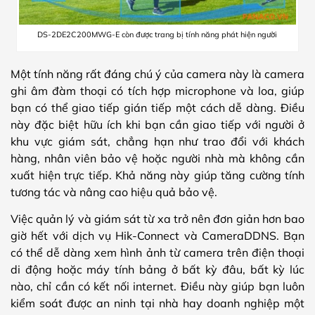
DS-2DE2C200MWG-E còn được trang bị tính năng phát hiện người
Một tính năng rất đáng chú ý của camera này là camera
ghi âm đàm thoại có tích hợp microphone và loa, giúp
bạn có thể giao tiếp gián tiếp một cách dễ dàng. Điều
này đặc biệt hữu ích khi bạn cần giao tiếp với người ở
khu vực giám sát, chẳng hạn như trao đổi với khách
hàng, nhân viên bảo vệ hoặc người nhà mà không cần
xuất hiện trực tiếp. Khả năng này giúp tăng cường tính
tương tác và nâng cao hiệu quả bảo vệ.
Việc quản lý và giám sát từ xa trở nên đơn giản hơn bao
giờ hết với dịch vụ Hik-Connect và CameraDDNS. Bạn
có thể dễ dàng xem hình ảnh từ camera trên điện thoại
di động hoặc máy tính bảng ở bất kỳ đâu, bất kỳ lúc
nào, chỉ cần có kết nối internet. Điều này giúp bạn luôn
kiểm soát được an ninh tại nhà hay doanh nghiệp một