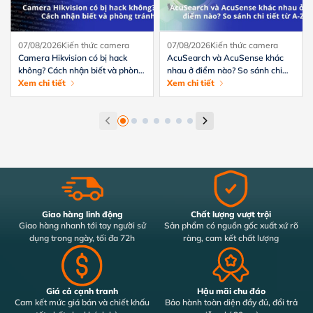
07/08/2026
Kiến thức camera
07/08/2026
Kiến thức camera
Camera Hikvision có bị hack
AcuSearch và AcuSense khác
không? Cách nhận biết và phòng
nhau ở điểm nào? So sánh chi
tránh hiệu quả
Xem chi tiết
tiết từ A-Z
Xem chi tiết
Giao hàng linh động
Chất lượng vượt trội
Giao hàng nhanh tới tay người sử
Sản phẩm có nguồn gốc xuất xứ rõ
dụng trong ngày, tối đa 72h
ràng, cam kết chất lượng
Giá cả cạnh tranh
Hậu mãi chu đáo
Cam kết mức giá bán và chiết khấu
Bảo hành toàn diện đầy đủ, đổi trả