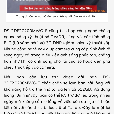
Trang bị hồng ngoại và ánh sáng trắng với tầm xa lên tới 30m
DS-2DE2C200MWG-E cũng tích hợp công nghệ chống
ngược sáng kỹ thuật số DWDR, cùng với các tính năng
BLC (bù sáng nền) và 3D DNR (giảm nhiễu kỹ thuật số).
Những công nghệ này giúp camera cung cấp hình ảnh rõ
ràng ngay cả trong điều kiện ánh sáng phức tạp, chẳng
hạn như khi có ánh sáng chói từ cửa sổ hoặc đèn pha
chiếu trực tiếp vào camera.
Nếu bạn cần lưu trữ video dài hạn, DS-
2DE2C200MWG-E chắc chắn sẽ làm bạn hài lòng với
khả năng hỗ trợ thẻ nhớ tối đa lên tới 512GB. Với dung
lượng lớn như vậy, bạn có thể lưu trữ dữ liệu trong nhiều
ngày mà không cần lo lắng về việc xóa dữ liệu cũ hoặc
kết nối với các thiết bị lưu trữ phức tạp. Đây là một lợi
thế cực kỳ hữu ích cho việc theo dõi liên tục mà không bị