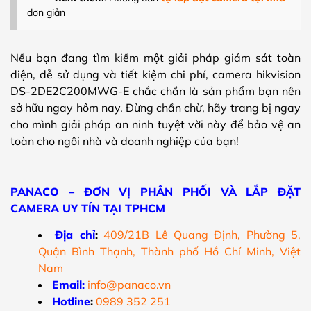
đơn giản
Nếu bạn đang tìm kiếm một giải pháp giám sát toàn
diện, dễ sử dụng và tiết kiệm chi phí, camera hikvision
DS-2DE2C200MWG-E chắc chắn là sản phẩm bạn nên
sở hữu ngay hôm nay. Đừng chần chừ, hãy trang bị ngay
cho mình giải pháp an ninh tuyệt vời này để bảo vệ an
toàn cho ngôi nhà và doanh nghiệp của bạn!
PANACO – ĐƠN VỊ PHÂN PHỐI VÀ LẮP ĐẶT
CAMERA UY TÍN TẠI TPHCM
Địa chỉ
:
409/21B Lê Quang Định, Phường 5,
Quận Bình Thạnh, Thành phố Hồ Chí Minh, Việt
Nam
Email:
info@panaco.vn
Hotline
:
0989 352 251