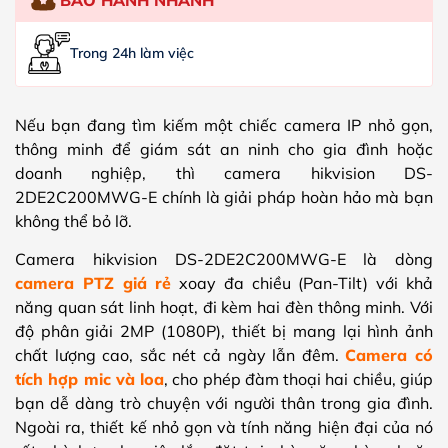
Trong 24h làm việc
Nếu bạn đang tìm kiếm một chiếc camera IP nhỏ gọn,
thông minh để giám sát an ninh cho gia đình hoặc
doanh nghiệp, thì camera hikvision DS-
2DE2C200MWG-E chính là giải pháp hoàn hảo mà bạn
không thể bỏ lỡ.
Camera hikvision DS-2DE2C200MWG-E là dòng
camera PTZ giá rẻ
xoay đa chiều (Pan-Tilt) với khả
năng quan sát linh hoạt, đi kèm hai đèn thông minh. Với
độ phân giải 2MP (1080P), thiết bị mang lại hình ảnh
chất lượng cao, sắc nét cả ngày lẫn đêm.
Camera có
tích hợp mic và loa
, cho phép đàm thoại hai chiều, giúp
bạn dễ dàng trò chuyện với người thân trong gia đình.
Ngoài ra, thiết kế nhỏ gọn và tính năng hiện đại của nó