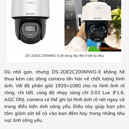
DS-2DE2C200MWG-E dễ dàng lắp đặt ở bất kỳ đâu
Dù nhỏ gọn, nhưng DS-2DE2C200MWG-E không hề
thua kém các dòng camera lớn hơn về chất lượng hình
ảnh. Với độ phân giải 1920×1080 cho ra hình ảnh rõ
ràng, chi tiết, cùng độ nhạy sáng chỉ 0.01 Lux (F1.6,
AGC ON), camera có thể ghi lại hình ảnh rõ nét ngay cả
trong điều kiện ánh sáng yếu. Điều này giúp bạn yên
tâm giám sát kể cả vào ban đêm hay trong những khu
vực ánh sáng yếu.