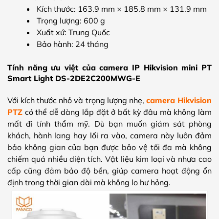
Kích thước: 163.9 mm × 185.8 mm × 131.9 mm
Trọng lượng: 600 g
Xuất xứ: Trung Quốc
Bảo hành: 24 tháng
Tính năng ưu việt của camera IP Hikvision mini PT
Smart Light DS-2DE2C200MWG-E
Với kích thước nhỏ và trọng lượng nhẹ,
camera Hikvision
PTZ
có thể dễ dàng lắp đặt ở bất kỳ đâu mà không làm
mất đi tính thẩm mỹ. Dù bạn muốn giám sát phòng
khách, hành lang hay lối ra vào, camera này luôn đảm
bảo không gian của bạn được bảo vệ tối đa mà không
chiếm quá nhiều diện tích. Vật liệu kim loại và nhựa cao
cấp cũng đảm bảo độ bền, giúp camera hoạt động ổn
định trong thời gian dài mà không lo hư hỏng.