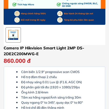
Camera IP Hikvision Smart Light 2MP DS-
2DE2C200MWG-E
860.000
đ
Cảm biến 1/2.9" progressive scan CMOS
Hổ trợ đàm thoại 2 chiều
Độ nhạy sáng 0.01 Lux @ (F1.6, AGC ON)
Độ phân giải tối đa (1920 × 1080)/25fps
Ống kính 2.8/4mm
Tầm xa hồng ngoại/Ánh sáng trắng 30m
Quay ngang 0° to 345°, quay dọc 0° to 80°
Hỗ trợ chế độ đèn thông minh