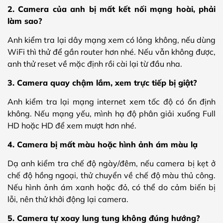
2. Camera của anh bị mất kết nối mạng hoài, phải
làm sao?
Anh kiểm tra lại dây mạng xem có lỏng không, nếu dùng
WiFi thì thử để gần router hơn nhé. Nếu vẫn không được,
anh thử reset về mặc định rồi cài lại từ đầu nha.
3. Camera quay chậm lắm, xem trực tiếp bị giật?
Anh kiểm tra lại mạng internet xem tốc độ có ổn định
không. Nếu mạng yếu, mình hạ độ phân giải xuống Full
HD hoặc HD để xem mượt hơn nhé.
4. Camera bị mất màu hoặc hình ảnh ám màu lạ
Dạ anh kiểm tra chế độ ngày/đêm, nếu camera bị kẹt ở
chế độ hồng ngoại, thử chuyển về chế độ màu thủ công.
Nếu hình ảnh ám xanh hoặc đỏ, có thể do cảm biến bị
lỗi, nên thử khởi động lại camera.
5. Camera tự xoay lung tung không đúng hướng?