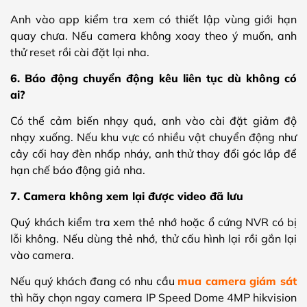
Anh vào app kiểm tra xem có thiết lập vùng giới hạn
quay chưa. Nếu camera không xoay theo ý muốn, anh
thử reset rồi cài đặt lại nha.
6. Báo động chuyển động kêu liên tục dù không có
ai?
Có thể cảm biến nhạy quá, anh vào cài đặt giảm độ
nhạy xuống. Nếu khu vực có nhiều vật chuyển động như
cây cối hay đèn nhấp nháy, anh thử thay đổi góc lắp để
hạn chế báo động giả nha.
7. Camera không xem lại được video đã lưu
Quý khách kiểm tra xem thẻ nhớ hoặc ổ cứng NVR có bị
lỗi không. Nếu dùng thẻ nhớ, thử cấu hình lại rồi gắn lại
vào camera.
Nếu quý khách đang có nhu cầu
mua camera giám sát
thì hãy chọn ngay camera IP Speed Dome 4MP hikvision