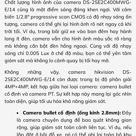
Chất lượng hình ảnh của camera DS-2SE2C400MWG-
E/14 cũng là một điểm sáng đáng khen ngợi. Với cảm
biến 1/2.8″ progressive scan CMOS có độ nhạy sáng ấn
tượng, camera có thể ghi lại hình ảnh rõ nét ngay cả khi
trời tối. Ví dụ, trong bãi giữ xe vào ban đêm hay hành
lang ít đèn, camera vẫn cho hình ảnh màu sắc rõ ràng
mà không cần bật đèn hồng ngoại. Cùng với độ nhạy
sáng chỉ 0.005 Lux ở chế độ màu, bạn có thể yên tâm
giám sát mà không lo cảnh quay bị tối hay mờ.
Không những vậy, camera hikvision DS-
2SE2C400MWG-E/14 còn được trang bị độ phân giải
4MP+4MP, kết hợp giữa hai loại camera: camera bullet
cố định và camera PT. Sự kết hợp này mang lại góc nhìn
toàn diện, giúp tối ưu hóa khả năng giám sát.
Camera bullet cố định (ống kính 2.8mm):
Đây
là camera chuyên dụng để bao quát không gian
rộng, giúp giám sát toàn cảnh liên tục. Ví dụ, nếu
lắp đặt ở bãi đỗ xe, nó có thể ghi lại toàn bộ khu