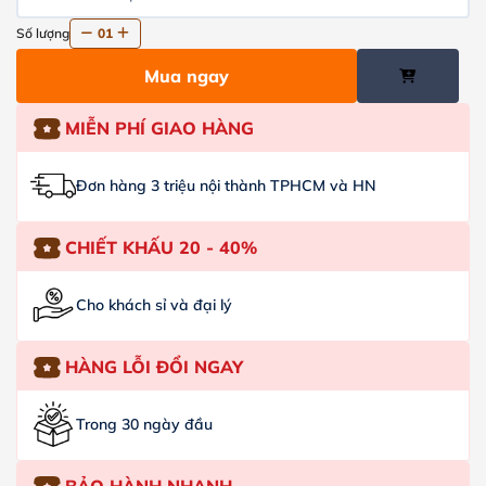
Số lượng
01
Mua ngay
MIỄN PHÍ GIAO HÀNG
Đơn hàng 3 triệu nội thành TPHCM và HN
CHIẾT KHẤU 20 - 40%
Cho khách sỉ và đại lý
HÀNG LỖI ĐỔI NGAY
Trong 30 ngày đầu
BẢO HÀNH NHANH