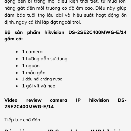
động bền bỉ trong mọi điều kiện thời tiết, từ mưa lớn,
nắng gắt đến môi trường có độ ẩm cao. Điều này giúp
đảm bảo tuổi thọ lâu dài và hiệu suất hoạt động ổn
định, ngay cả khi lắp đặt ngoài trời.
Bộ sản phẩm hikvision DS-2SE2C400MWG-E/14
gồm có:
1 camera
1 hướng dẫn sử dụng
1 nguồn
1 mẫu gắn
1 đầu nối chống nước
1 gói vít và neo
Video review camera IP hikvision DS-
2SE2C400MWG-E/14
Tiếp tục chờ đón…