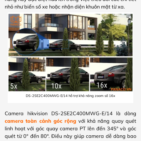
nhỏ như biển số xe hoặc nhận diện khuôn mặt từ xa.
DS-2SE2C400MWG-E/14 hỗ trợ khả năng zoom số 16x
Camera hikvision DS-2SE2C400MWG-E/14 là dòng
camera toàn cảnh góc rộng
với khả năng quay quét
linh hoạt với góc quay camera PT lên đến 345° và góc
quét từ 0° đến 80°. Điều này giúp camera dễ dàng bao