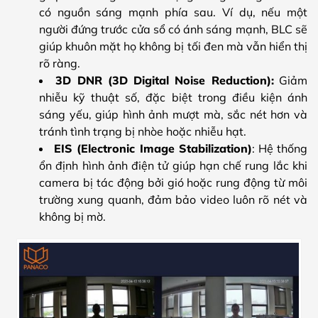
có nguồn sáng mạnh phía sau. Ví dụ, nếu một
người đứng trước cửa sổ có ánh sáng mạnh, BLC sẽ
giúp khuôn mặt họ không bị tối đen mà vẫn hiển thị
rõ ràng.
3D DNR (3D Digital Noise Reduction):
Giảm
nhiễu kỹ thuật số, đặc biệt trong điều kiện ánh
sáng yếu, giúp hình ảnh mượt mà, sắc nét hơn và
tránh tình trạng bị nhòe hoặc nhiễu hạt.
EIS (Electronic Image Stabilization)
: Hệ thống
ổn định hình ảnh điện tử giúp hạn chế rung lắc khi
camera bị tác động bởi gió hoặc rung động từ môi
trường xung quanh, đảm bảo video luôn rõ nét và
không bị mờ.