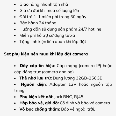
Giao hàng nhanh tận nhà
Giá ưu đãi khi mua số lượng lớn
Đổi trả 1-1 miễn phí trong 30 ngày
Bảo hành 24 tháng
Hướng dẫn sử dụng sản phẩm 24/7 hotline
Miễn phí hỗ trợ sử dụng từ xa
Tặng linh kiện liên quan khi lắp đặt
Set phụ kiện nên mua khi lắp đặt camera
Dây cáp tín hiệu
: Cáp mạng (camera IP) hoặc
cáp đồng trục (camera analog).
Thẻ nhớ lưu trữ:
Dung lượng 32GB-256GB.
Nguồn điện
: Adapter 12V hoặc nguồn tập
trung.
Phụ kiện kết nối
: Jack BNC, RJ45.
Hộp bảo vệ, giá đỡ:
Cố định và bảo vệ camera.
Vỏ bọc chống thấm
: Bảo vệ ngoài trời.