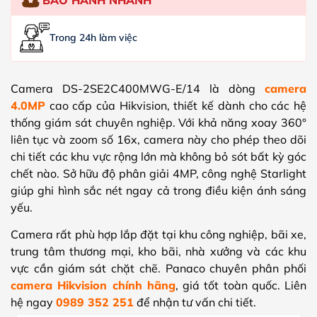
Trong 24h làm việc
Camera DS-2SE2C400MWG-E/14 là dòng
camera
4.0MP
cao cấp của Hikvision, thiết kế dành cho các hệ
thống giám sát chuyên nghiệp. Với khả năng xoay 360°
liên tục và zoom số 16x, camera này cho phép theo dõi
chi tiết các khu vực rộng lớn mà không bỏ sót bất kỳ góc
chết nào. Sở hữu độ phân giải 4MP, công nghệ Starlight
giúp ghi hình sắc nét ngay cả trong điều kiện ánh sáng
yếu.
Camera rất phù hợp lắp đặt tại khu công nghiệp, bãi xe,
trung tâm thương mại, kho bãi, nhà xưởng và các khu
vực cần giám sát chặt chẽ. Panaco chuyên phân phối
camera Hikvision chính hãng
, giá tốt toàn quốc. Liên
hệ ngay
0989 352 251
để nhận tư vấn chi tiết.