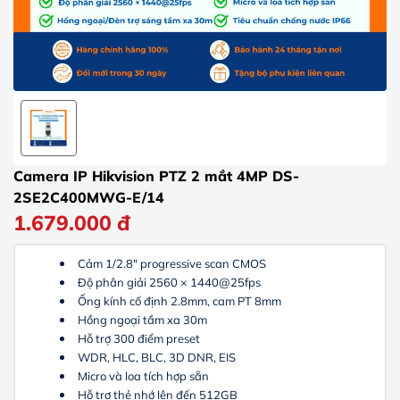
Camera IP Hikvision PTZ 2 mắt 4MP DS-
2SE2C400MWG-E/14
1.679.000
đ
Cảm 1/2.8″ progressive scan CMOS
Độ phân giải 2560 × 1440@25fps
Ống kính cố định 2.8mm, cam PT 8mm
Hồng ngoại tầm xa 30m
Hỗ trợ 300 điểm preset
WDR, HLC, BLC, 3D DNR, EIS
Micro và loa tích hợp sẵn
Hỗ trợ thẻ nhớ lên đến 512GB