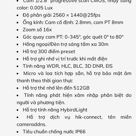
Cảm 1/2.8″ progressive scan CMOS, nhạy sáng
color: 0.005 Lux
Độ phân giải 2560 × 1440@25fps
Ống kính: Cam cố định: 2.8mm, cam PT 8mm
Zoom số 16x
Góc quay cam PT: 0-345°, góc quét 0° to 80°
Hồng ngoại/Đèn trợ sáng tầm xa 30m
Hỗ trợ 300 điểm preset
Hỗ trợ ghi nhớ vị trí trước khi mất điện
Tính năng WDR, HLC, BLC, 3D DNR, EIS
Micro và loa tích hợp sẵn, hỗ trợ bảo mật âm
thanh theo thời gian thực
Hỗ trợ thẻ nhớ lên đến 512GB
Tính năng phát hiện xâm nhập phân biệt do
người và phương tiện.
Hỗ trợ tính năng HybirdLight
Hỗ trợ dịch vụ hik-connect, tên miền
cameraddns.
Tiêu chuẩn chống nước IP66