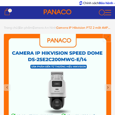
Chính sách
Bảo hành – Đổi trả
tố
0
0
Trang chủ
Sản phẩm
Camera An Ninh
Camera IP Hikvision PTZ 2 mắt 4MP
DS-2SE2C400MWG-E/14