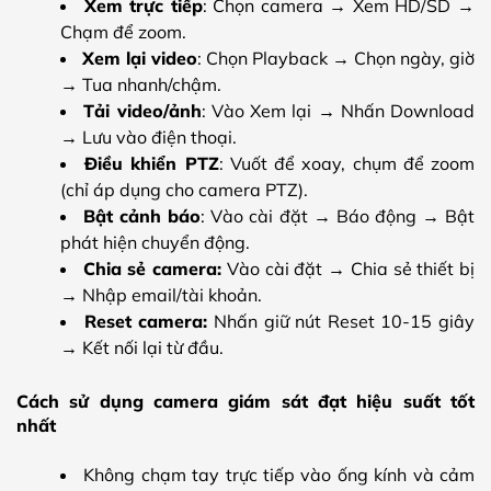
Xem trực tiếp
: Chọn camera → Xem HD/SD →
Chạm để zoom.
Xem lại video
: Chọn Playback → Chọn ngày, giờ
→ Tua nhanh/chậm.
Tải video/ảnh
: Vào Xem lại → Nhấn Download
→ Lưu vào điện thoại.
Điều khiển PTZ
: Vuốt để xoay, chụm để zoom
(chỉ áp dụng cho camera PTZ).
Bật cảnh báo
: Vào cài đặt → Báo động → Bật
phát hiện chuyển động.
Chia sẻ camera:
Vào cài đặt → Chia sẻ thiết bị
→ Nhập email/tài khoản.
Reset camera:
Nhấn giữ nút Reset 10-15 giây
→ Kết nối lại từ đầu.
Cách sử dụng camera giám sát đạt hiệu suất tốt
nhất
Không chạm tay trực tiếp vào ống kính và cảm