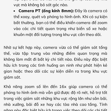
vực mà không bỏ sót góc nào.
Camera PT (ống kính 8mm):
Đây là camera có
thể xoay, quét và phóng to hình ảnh. Khi có sự kiện
bất thường, bạn có thể điều khiển camera để zoom
vào các chi tiết quan trọng như biển số xe hoặc
khuôn mặt đối tượng trong khu vực cần theo dõi.
Nhờ sự kết hợp này, camera vừa có thể giám sát tổng
thể, vừa tập trung vào những điểm quan trọng mà
không làm mất đi bất kỳ chi tiết nào. Điều này đặc biệt
hữu ích trong các tình huống an ninh như phát hiện kẻ
gian hoặc theo dõi các sự kiện diễn ra trong khu vực
giám sát.
Khả năng zoom số lên đến 16x giúp camera có thể
phóng to hình ảnh mà vẫn giữ được độ rõ nét, hỗ trợ tốt
trong việc giám sát những khu vực rộng lớn như sân bãi,
nhà xưởng, bãi đỗ xe hay các tòa nhà cao tầng. Tính
năng này đặc biệt hữu ích trong việc theo dõi các chi tiết