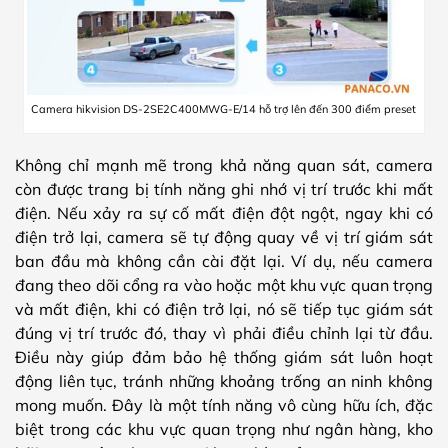
Camera hikvision DS-2SE2C400MWG-E/14 hỗ trợ lên đến 300 điểm preset
Không chỉ mạnh mẽ trong khả năng quan sát, camera
còn được trang bị tính năng ghi nhớ vị trí trước khi mất
điện. Nếu xảy ra sự cố mất điện đột ngột, ngay khi có
điện trở lại, camera sẽ tự động quay về vị trí giám sát
ban đầu mà không cần cài đặt lại. Ví dụ, nếu camera
đang theo dõi cổng ra vào hoặc một khu vực quan trọng
và mất điện, khi có điện trở lại, nó sẽ tiếp tục giám sát
đúng vị trí trước đó, thay vì phải điều chỉnh lại từ đầu.
Điều này giúp đảm bảo hệ thống giám sát luôn hoạt
động liên tục, tránh những khoảng trống an ninh không
mong muốn. Đây là một tính năng vô cùng hữu ích, đặc
biệt trong các khu vực quan trọng như ngân hàng, kho