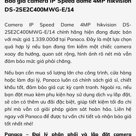
Báo giá camera IP Speed dome 4MP hikvision
DS-2SE2C400MWG-E/14
Camera IP Speed Dome 4MP hikvision DS-
2SE2C400MWG-E/14 chính hãng hiện đang được bán
với mức giá 1.339.000đ tại Panaco. Đây là một lựa chọn
quá hợp lý nếu bạn đang tìm kiếm một chiếc camera
xoay đa hướng, quan sát rộng, hình ảnh rõ nét mà vẫn
đảm bảo mức giá phải chăng.
Nếu bạn cần mua số lượng lớn cho công trình, cửa hàng
hoặc làm đại lý, Panaco luôn có chính sách giá sỉ, chiết
khấu tốt, đảm bảo giá cực kỳ cạnh tranh. Ngoài ra, nếu
bạn đặt mua kèm phụ kiện hay sử dụng dịch vụ lắp đặt,
sẽ còn có thêm ưu đãi đặc biệt, giúp tiết kiệm tối đa chi
phí mà vẫn có giải pháp giám sát hoàn hảo. Liên hệ
ngay với Panaco để được tư vấn chi tiết và nhận báo giá
tốt nhất nhé!
Panaco – Đại lý phân phối và lắp đặt camera