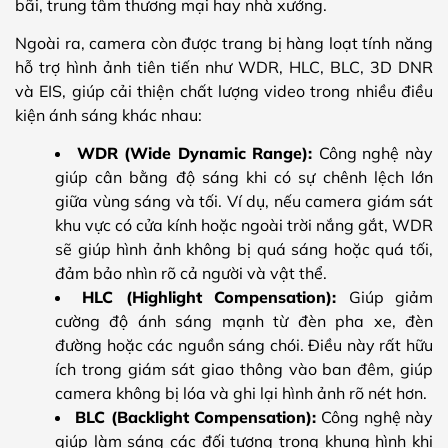
bãi, trung tâm thương mại hay nhà xưởng.
Ngoài ra, camera còn được trang bị hàng loạt tính năng
hỗ trợ hình ảnh tiên tiến như WDR, HLC, BLC, 3D DNR
và EIS, giúp cải thiện chất lượng video trong nhiều điều
kiện ánh sáng khác nhau:
WDR (Wide Dynamic Range):
Công nghệ này
giúp cân bằng độ sáng khi có sự chênh lệch lớn
giữa vùng sáng và tối. Ví dụ, nếu camera giám sát
khu vực có cửa kính hoặc ngoài trời nắng gắt, WDR
sẽ giúp hình ảnh không bị quá sáng hoặc quá tối,
đảm bảo nhìn rõ cả người và vật thể.
HLC (Highlight Compensation):
Giúp giảm
cường độ ánh sáng mạnh từ đèn pha xe, đèn
đường hoặc các nguồn sáng chói. Điều này rất hữu
ích trong giám sát giao thông vào ban đêm, giúp
camera không bị lóa và ghi lại hình ảnh rõ nét hơn.
BLC (Backlight Compensation):
Công nghệ này
giúp làm sáng các đối tượng trong khung hình khi