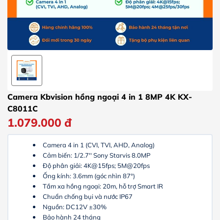
Camera Kbvision hồng ngoại 4 in 1 8MP 4K KX-
C8011C
1.079.000
đ
Camera 4 in 1 (CVI, TVI, AHD, Analog)
Cảm biến: 1/2.7'' Sony Starvis 8.0MP
Độ phân giải: 4K@15fps; 5M@20fps
Ống kính: 3.6mm (góc nhìn 87°)
Tầm xa hồng ngoại: 20m, hỗ trợ Smart IR
Chuẩn chống bụi và nước IP67
Nguồn: DC12V ±30%
Bảo hành 24 tháng