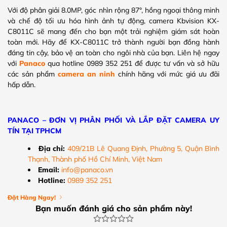
Với độ phân giải 8.0MP, góc nhìn rộng
87°
, hồng ngoại thông minh
và chế độ tối ưu hóa hình ảnh tự động, camera Kbvision KX-
C8011C sẽ mang đến cho bạn một trải nghiệm giám sát hoàn
toàn mới. Hãy để KX-C8011C trở thành người bạn đồng hành
đáng tin cậy, bảo vệ an toàn cho ngôi nhà của bạn. Liên hệ ngay
với
Panaco
qua hotline 0989 352 251 để được tư vấn và sở hữu
các sản phẩm
camera an ninh
chính hãng với mức giá ưu đãi
hấp dẫn.
PANACO – ĐƠN VỊ PHÂN PHỐI VÀ LẮP ĐẶT CAMERA UY
TÍN TẠI TPHCM
Địa chỉ:
409/21B Lê Quang Định, Phường 5, Quận Bình
Thạnh, Thành phố Hồ Chí Minh, Việt Nam
Email:
info@panaco.vn
Hotline:
0989 352 251
Đặt Hàng Ngay!
Bạn muốn đánh giá cho sản phẩm này!