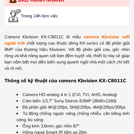
Trong 24h làm việc
Camera Kbvision KX-C8011C là mẫu
camera Kbvision wifi
ngoài trời
chất lượng cao thuộc dòng KX-series có độ phân giải
8MP của thương hiệu Kbvision. Với độ phân giải cao, góc nhìn
rộng và khả năng quan sát ban đêm tuyệt vời, thiết bị này sẽ giúp
bạn nắm bắt mọi diễn biến xung quanh ngôi nhà một cách chi tiết
và rõ nét.
Thông số kỹ thuật của camera Kbvision KX-C8011C
Camera HD analog 4 in 1 (CVI, TVI, AHD, Analog)
Cảm biến 1/2.7’’ Sony Starvis 8.0MP (3840×2160)
Độ phân giải 4K@15fps, 5M@20fps, 4M@25fps/30fps
Tự động chống ngược sáng, chống nhiễu, cân bằng ánh
sáng, bù sáng
Ống kính 3.6mm, góc nhìn 87°
Hồng ngoại Smart IR tầm xa 20m