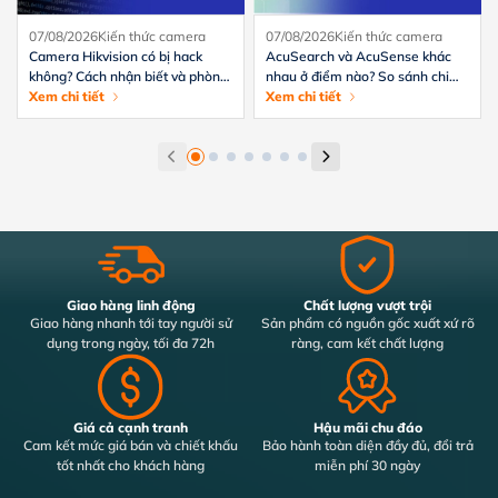
07/08/2026
Kiến thức camera
07/08/2026
Kiến thức camera
Camera Hikvision có bị hack
AcuSearch và AcuSense khác
không? Cách nhận biết và phòng
nhau ở điểm nào? So sánh chi
tránh hiệu quả
Xem chi tiết
tiết từ A-Z
Xem chi tiết
Giao hàng linh động
Chất lượng vượt trội
Giao hàng nhanh tới tay người sử
Sản phẩm có nguồn gốc xuất xứ rõ
dụng trong ngày, tối đa 72h
ràng, cam kết chất lượng
Giá cả cạnh tranh
Hậu mãi chu đáo
Cam kết mức giá bán và chiết khấu
Bảo hành toàn diện đầy đủ, đổi trả
tốt nhất cho khách hàng
miễn phí 30 ngày