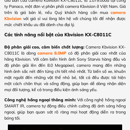
Giá bán của camera Kbvision KX-C8011C là 1.079.000đ tại công
ty Panaco, một đơn vị phân phối camera Kbvision ở Việt Nam. Giá
trên là giá bán lẻ, nếu Quý khách hàng cần mua
camera
Kbvision
với giá sỉ vui lòng liên hệ với chúng tôi để nhận được
mức chiết khấu ưu đãi dành cho đại lý.
Các tính năng nổi bật của Kbvision KX-C8011C
Độ phân giải cao, cảm biến chất lượng:
Camera Kbvision KX-
C8011C là dòng
camera 8.0MP
có độ phân giải cao nhất của
hãng Kbvision. Với cảm biến hình ảnh Sony Starvis hàng đầu và
độ phân giải lên đến 8.0 Megapixel, camera mang đến những
hình ảnh sắc nét đến từng chi tiết nhỏ nhất. Từ biển số xe, khuôn
mặt người đến những vật thể nhỏ bé, tất cả đều được tái hiện
một cách chân thực và sống động, giúp bạn dễ dàng nhận diện
mọi đối tượng, kể cả trong điều kiện ánh sáng yếu.
Công nghệ hồng ngoại thông minh:
Với công nghệ hồng ngoại
SMART IR, camera tự động điều chỉnh cường độ ánh sáng hồng
ngoại, giúp bạn quan sát rõ ràng mọi hoạt động diễn ra trong
bóng tối.