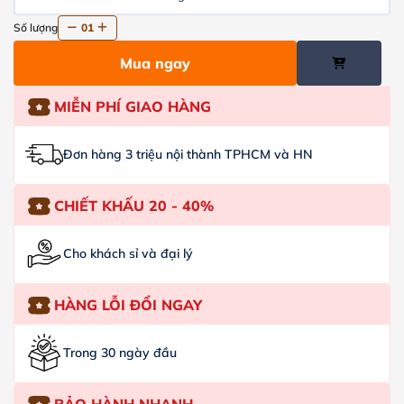
Số lượng
01
Mua ngay
MIỄN PHÍ GIAO HÀNG
Đơn hàng 3 triệu nội thành TPHCM và HN
CHIẾT KHẤU 20 - 40%
Cho khách sỉ và đại lý
HÀNG LỖI ĐỔI NGAY
Trong 30 ngày đầu
BẢO HÀNH NHANH