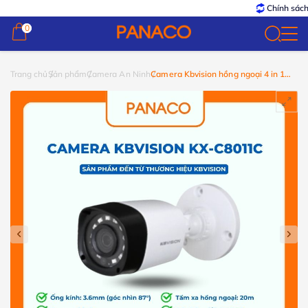
Chính sách
Bảo
0
0
Trang chủ
Sản phẩm
Camera An Ninh
Camera Kbvision hồng ngoại 4 in 1
8MP 4K KX-C8011C