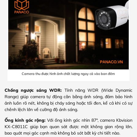
Camera thu được hình ảnh chất lượng ngay cả vào ban đêm
Chống ngược sáng WDR:
Tính năng WDR (Wide Dynamic
Range) giúp camera tự động cân bằng ánh sáng, đảm bảo hình
ảnh luôn rõ nét, không bị cháy sáng hoặc tối đen, kể cả khi có sự
chênh lệch lớn về cường độ ánh sáng.
Ống kính góc rộng:
Với ống kính góc nhìn 87°, camera Kbvision
KX-C8011C giúp bạn quan sát được một không gian rộng lớn,
bao quát mọi góc cạnh mà không bỏ sót bất kỳ chi tiết nào.