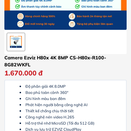
Camera Ezviz H80x 4K 8MP CS-H80x-R100-
8G82WKFL
1.670.000
đ
Độ phân giải 4K 8.0MP
Bao phủ toàn cảnh 360°
Ghi hình màu ban đêm
Phát hiện người bằng công nghệ AI
Thiết kế chống chịu thời tiết
Công nghệ nén video H.265
Hỗ trợ thẻ nhớ MicroSD (Tối đa 512 GB)
Dịch vụ lưu trữ EZVIZ CloudPlay