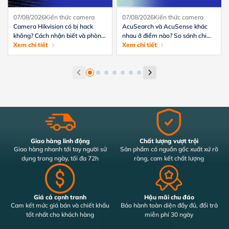
07/08/2026
Kiến thức camera
07/08/2026
Kiến thức camera
Camera Hikvision có bị hack
AcuSearch và AcuSense khác
không? Cách nhận biết và phòng
nhau ở điểm nào? So sánh chi
tránh hiệu quả
Xem chi tiết
tiết từ A-Z
Xem chi tiết
Giao hàng linh động
Chất lượng vượt trội
Giao hàng nhanh tới tay người sử
Sản phẩm có nguồn gốc xuất xứ rõ
dụng trong ngày, tối đa 72h
ràng, cam kết chất lượng
Giá cả cạnh tranh
Hậu mãi chu đáo
Cam kết mức giá bán và chiết khấu
Bảo hành toàn diện đầy đủ, đổi trả
tốt nhất cho khách hàng
miễn phí 30 ngày