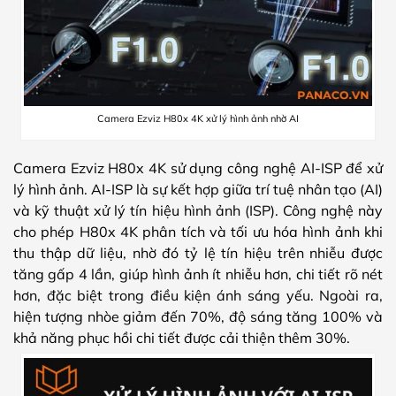
Camera Ezviz H80x 4K xử lý hình ảnh nhờ AI
Camera Ezviz H80x 4K sử dụng công nghệ AI-ISP để xử
lý hình ảnh. AI-ISP là sự kết hợp giữa trí tuệ nhân tạo (AI)
và kỹ thuật xử lý tín hiệu hình ảnh (ISP). Công nghệ này
cho phép H80x 4K phân tích và tối ưu hóa hình ảnh khi
thu thập dữ liệu, nhờ đó tỷ lệ tín hiệu trên nhiễu được
tăng gấp 4 lần, giúp hình ảnh ít nhiễu hơn, chi tiết rõ nét
hơn, đặc biệt trong điều kiện ánh sáng yếu. Ngoài ra,
hiện tượng nhòe giảm đến 70%, độ sáng tăng 100% và
khả năng phục hồi chi tiết được cải thiện thêm 30%.