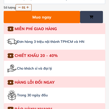
Số lượng
01
Mua ngay
MIỄN PHÍ GIAO HÀNG
Đơn hàng 3 triệu nội thành TPHCM và HN
CHIẾT KHẤU 20 - 40%
Cho khách sỉ và đại lý
HÀNG LỖI ĐỔI NGAY
Trong 30 ngày đầu
BẢO HÀNH NHANH