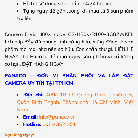
Hỗ trợ sử dụng sản phẩm 24/24 hotline
Tặng ngay đế gắn tường khi mua từ 3 sản phẩm
trở lên
Camera Ezviz H80x model CS-H80x-R100-8G82WKFL
tích hợp đầy đủ những tính năng hữu, xứng đáng là sản
phẩm mà mọi nhà nên sở hữu. Còn chần chừ gì, LIÊN HỆ
NGAY cho Panaco để mua ngay sản phẩm vì số lượng
có hạn. ĐẶT HÀNG NGAY!
PANACO – ĐƠN VỊ PHÂN PHỐI VÀ LẮP ĐẶT
CAMERA UY TÍN TẠI TPHCM
Địa chỉ
:
409/21B Lê Quang Định, Phường 5,
Quận Bình Thạnh, Thành phố Hồ Chí Minh, Việt
Nam
Email:
info@panaco.vn
Hotline
:
0989 352 251
Đặt Hàng Ngay!