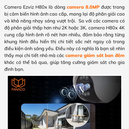
Camera Ezviz H80x là dòng
camera 8.0MP
được trang
bị cảm biến hình ảnh cao cấp, mang lại độ phân giải cao
và khả năng nhạy sáng vượt trội. So với các camera có
độ phân giải thấp hơn như 2K hoặc 3K, camera H80x 4K
cung cấp hình ảnh rõ nét hơn nhiều, đảm bảo rằng từng
khung hình đều hiển thị chi tiết sắc nét ngay cả trong
điều kiện ánh sáng yếu. Điều này có nghĩa là bạn sẽ nhìn
thấy mọi chi tiết nhỏ mà các
camera giám sát ban đêm
khác có thể bỏ qua, giúp tăng cường giám sát cho gia
đình bạn.