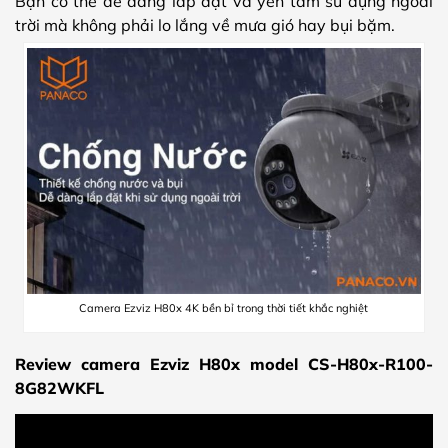
Bạn có thể dễ dàng lắp đặt và yên tâm sử dụng ngoài
trời mà không phải lo lắng về mưa gió hay bụi bặm.
Camera Ezviz H80x 4K bền bỉ trong thời tiết khắc nghiệt
Review camera Ezviz H80x model CS-H80x-R100-
8G82WKFL