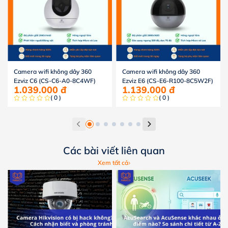
Camera wifi không dây 360
Camera wifi không dây 360
Ezviz C6 (CS-C6-A0-8C4WF)
Ezviz E6 (CS-E6-R100-8C5W2F)
1.039.000
đ
1.139.000
đ
( 0 )
( 0 )
Các bài viết liên quan
Xem tất cả