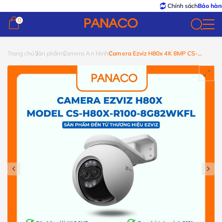
Chính sách
Bảo hành – Đổi 
0
0
Trang chủ
Sản phẩm
Camera An Ninh
Camera Ezviz H80x 4K 8MP CS-
H80x-R100-8G82WKFL