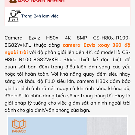
Trong 24h làm việc
Camera Ezviz H80x 4K 8MP CS-H80x-R100-
8G82WKFL thuộc dòng
camera Ezviz xoay 360 độ
ngoài trời
với độ phân giải lên đến 4K, có model là CS-
H80x-R100-8G82WKFL. Được thiết kế đặc biệt để
quan sát ban đêm trong điều kiện ánh sáng cực yếu
hoặc tối hoàn toàn. Với khả năng quay đêm siêu nhạy
sáng và khẩu độ F1.0 siêu lớn, camera H80x đảm bảo
ghi lại hình ảnh rõ nét ngay cả khi ánh sáng không đủ,
đặc biệt là nhận dạng biển số xe trong bóng tối. Đây là
giải pháp lý tưởng cho việc giám sát an ninh ngoài trời
dành cho gia đình/văn phòng của bạn.