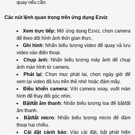
quay nếu cần.
Các nút lệnh quan trọng trên ứng dụng Ezviz
Xem trực tiếp:
Mở ứng dụng Ezviz, chọn camera
để theo dõi hình ảnh thời gian thực.
Ghi hình
: Nhấn biểu tượng video để quay và lưu
video vào điện thoại.
Chụp ảnh:
Nhấn biểu tượng máy ảnh để chụp
ảnh màn hình từ camera.
Phát lại:
Chọn mục phát lại, chọn ngày giờ để
xem lại video đã lưu trên thẻ nhớ hoặc đám mây.
Điều khiển camera:
Với camera xoay, vuốt màn
hình để thay đổi góc nhìn.
Bật/tắt âm thanh
: Nhấn biểu tượng loa để bật/tắt
âm thanh.
Bật/tắt micro
: Nhấn biểu tượng micro để đàm
thoại hai chiều.
Cài đặt cảnh báo
: Vào cài đặt, bật phát hiện