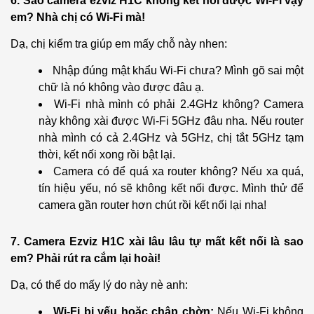
6. Sao camera ezviz H1C không kết nối được Wi-Fi vậy
em? Nhà chị có Wi-Fi mà!
Dạ, chị kiểm tra giúp em mấy chỗ này nhen:
Nhập đúng mật khẩu Wi-Fi chưa? Mình gõ sai một
chữ là nó không vào được đâu ạ.
Wi-Fi nhà mình có phải 2.4GHz không? Camera
này không xài được Wi-Fi 5GHz đâu nha. Nếu router
nhà mình có cả 2.4GHz và 5GHz, chị tắt 5GHz tạm
thời, kết nối xong rồi bật lại.
Camera có để quá xa router không? Nếu xa quá,
tín hiệu yếu, nó sẽ không kết nối được. Mình thử để
camera gần router hơn chút rồi kết nối lại nha!
7. Camera Ezviz H1C xài lâu lâu tự mất kết nối là sao
em? Phải rút ra cắm lại hoài!
Dạ, có thể do mấy lý do này nè anh:
Wi-Fi bị yếu hoặc chập chờn:
Nếu Wi-Fi không