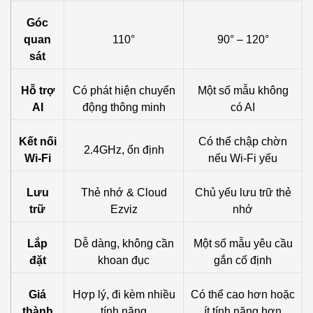
Góc
quan
110°
90° – 120°
sát
Hỗ trợ
Có phát hiện chuyển
Một số mẫu không
AI
động thông minh
có AI
Kết nối
Có thể chập chờn
2.4GHz, ổn định
Wi-Fi
nếu Wi-Fi yếu
Lưu
Thẻ nhớ & Cloud
Chủ yếu lưu trữ thẻ
trữ
Ezviz
nhớ
Lắp
Dễ dàng, không cần
Một số mẫu yêu cầu
đặt
khoan đục
gắn cố định
Giá
Hợp lý, đi kèm nhiều
Có thể cao hơn hoặc
thành
tính năng
ít tính năng hơn