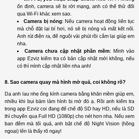
ổn định, camera sẽ bị rớt mạng, anh có thể thử đổi
qua Wi-Fi khác xem sao.
Camera bị nóng
: Nếu camera hoạt động liên tục
mà chỗ đặt lại bí hơi, nó sẽ bị nóng và mất kết nối.
Anh rút điện ra, để nguội vài phút rồi cắm lại giúp em
nha.
Camera chưa cập nhật phần mềm
: Mình vào
app Ezviz kiểm tra có bản cập nhật mới không, nếu
có thì mình cập nhật liền nha anh!
8. Sao camera quay mà hình mờ quá, coi không rõ?
Dạ anh lau nhẹ ống kính camera bằng khăn mềm giúp em,
nhiều khi bụi bám làm hình bị mờ đó ạ. Rồi anh kiểm tra
trong app Ezviz coi đang để chế độ SD hay HD, nếu là SD
thì chuyển qua Full HD (1080p) cho nét hơn nha. Nếu xem
ban đêm mà tối quá, anh bật chế độ Night Vision (hồng
ngoại) lên là thấy rõ ngay!