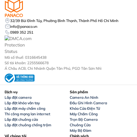
32/39 Bùi Đình Túy, Phường Bình Thạnh, Thành Phố Hồ Chí Minh
info@panaco.vn
0989 352 251
Mã số thuế: 0316645438
Số tài khoản: 2255566678
Á Châu ACB, Chi Nhánh Quận Tân Phú, PGD Tân Sơn Nhì
Dịch vụ
Sản phẩm
Lắp đặt camera
Camera An Ninh
Lắp đặt khóa vân tay
Đầu Ghi Hình Camera
Lắp đặt máy chấm công
Khóa Cửa Điện Tử
Thi công mạng lan internet
Máy Chấm Công
Lắp đặt chuông cửa
Trọn Bộ Camera
Lắp đặt chuông chống trộm
Chuông Cửa
Máy Bộ Đàm
Về chúng tôi
Chính sách