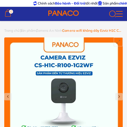
Chính sách
Bảo hành – Đổi trả
tốt nhất
Sản phẩm
chính hãng – 
0
0
Trang chủ
Sản phẩm
Camera An Ninh
Camera wifi không dây Ezviz H1C CS-
H1C-R100-1G2WF