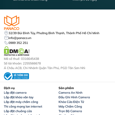
32/39 Bùi Đình Túy, Phường Bình Thạnh, Thành Phố Hồ Chí Minh
info@panaco.vn
0989 352 251
Mã số thuế: 0316645438
Số tài khoản: 2255566678
Á Châu ACB, Chi Nhánh Quận Tân Phú, PGD Tân Sơn Nhì
Dịch vụ
Sản phẩm
Lắp đặt camera
Camera An Ninh
Lắp đặt khóa vân tay
Đầu Ghi Hình Camera
Lắp đặt máy chấm công
Khóa Cửa Điện Tử
Thi công mạng lan internet
Máy Chấm Công
Lắp đặt chuông cửa
Trọn Bộ Camera