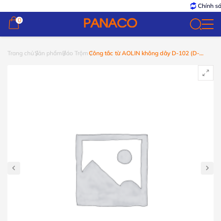
Chính sác
0
0
Trang chủ
Sản phẩm
Báo Trộm
Công tắc từ AOLIN không dây D-102 (D-
102AM)