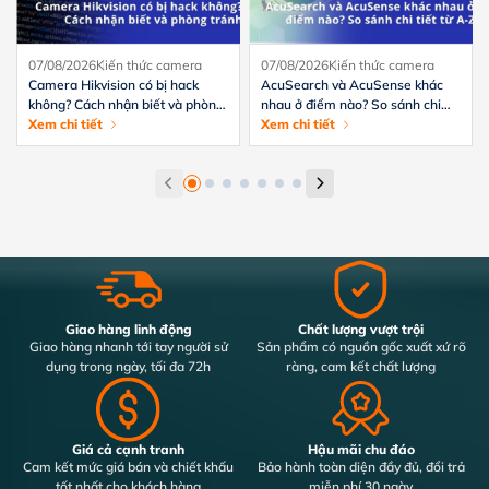
07/08/2026
Kiến thức camera
07/08/2026
Kiến thức camera
Camera Hikvision có bị hack
AcuSearch và AcuSense khác
không? Cách nhận biết và phòng
nhau ở điểm nào? So sánh chi
tránh hiệu quả
Xem chi tiết
tiết từ A-Z
Xem chi tiết
Giao hàng linh động
Chất lượng vượt trội
Giao hàng nhanh tới tay người sử
Sản phẩm có nguồn gốc xuất xứ rõ
dụng trong ngày, tối đa 72h
ràng, cam kết chất lượng
Giá cả cạnh tranh
Hậu mãi chu đáo
Cam kết mức giá bán và chiết khấu
Bảo hành toàn diện đầy đủ, đổi trả
tốt nhất cho khách hàng
miễn phí 30 ngày