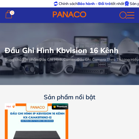
Chính sách
Bảo hành – Đổi trả
tốt nhất
Sản ph
0
0
Đầu Ghi Hình Kbvision 16 Kênh
Trang chủ
Sản phẩm
Đầu Ghi Hình Camera
Đầu Ghi Camera Theo Thương Hiệu
Sản phẩm nổi bật
Hot
Premium