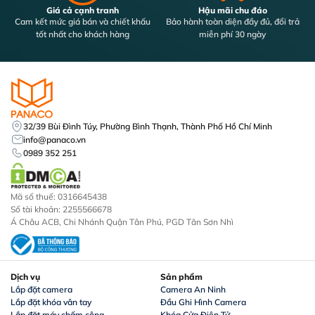
PANACO cung cấp
đầu ghi Kbvision
chính hãng với giá tốt
Giá cả cạnh tranh
Hậu mãi chu đáo
cùng chế độ bảo hành rõ ràng. Khi mua sắm tại PANACO, quý
Cam kết mức giá bán và chiết khấu
Bảo hành toàn diện đầy đủ, đổi trả
khách sẽ nhận được tư vấn chuyên sâu, dịch vụ hỗ trợ kỹ
tốt nhất cho khách hàng
miễn phí 30 ngày
thuật tận tình và cam kết sản phẩm chất lượng cao. Hãy liên
hệ ngay để được báo giá
đầu ghi hình Kbvision 16 kênh
cạnh tranh và trải nghiệm dịch vụ lắp đặt chuyên nghiệp từ
PANACO
!
32/39 Bùi Đình Túy, Phường Bình Thạnh, Thành Phố Hồ Chí Minh
info@panaco.vn
0989 352 251
Mã số thuế: 0316645438
Số tài khoản: 2255566678
Á Châu ACB, Chi Nhánh Quận Tân Phú, PGD Tân Sơn Nhì
Dịch vụ
Sản phẩm
Lắp đặt camera
Camera An Ninh
Lắp đặt khóa vân tay
Đầu Ghi Hình Camera
Lắp đặt máy chấm công
Khóa Cửa Điện Tử