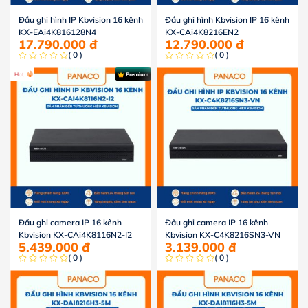
Đầu ghi hình IP Kbvision 16 kênh
Đầu ghi hình Kbvision IP 16 kênh
KX-EAi4K816128N4
KX-CAi4K8216EN2
17.790.000
đ
12.790.000
đ
( 0 )
( 0 )
Hot
Premium
Đầu ghi camera IP 16 kênh
Đầu ghi camera IP 16 kênh
Kbvision KX-CAi4K8116N2-I2
Kbvision KX-C4K8216SN3-VN
5.439.000
đ
3.139.000
đ
( 0 )
( 0 )