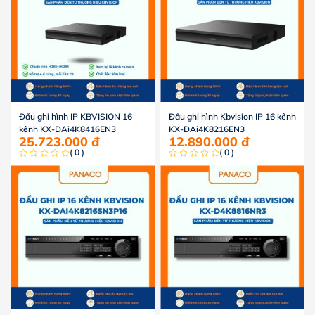
Đầu ghi hình IP KBVISION 16
Đầu ghi hình Kbvision IP 16 kênh
kênh KX-DAi4K8416EN3
KX-DAi4K8216EN3
25.723.000
đ
12.890.000
đ
( 0 )
( 0 )