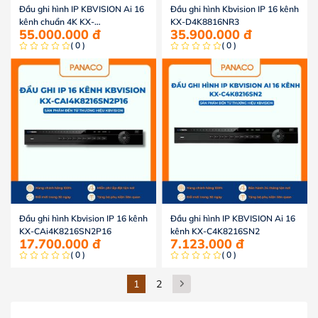
Đầu ghi hình IP KBVISION Ai 16
Đầu ghi hình Kbvision IP 16 kênh
kênh chuẩn 4K KX-
KX-D4K8816NR3
55.000.000
đ
35.900.000
đ
DAi4K8216SN3P16
( 0 )
( 0 )
Đầu ghi hình Kbvision IP 16 kênh
Đầu ghi hình IP KBVISION Ai 16
KX-CAi4K8216SN2P16
kênh KX-C4K8216SN2
17.700.000
đ
7.123.000
đ
( 0 )
( 0 )
1
2