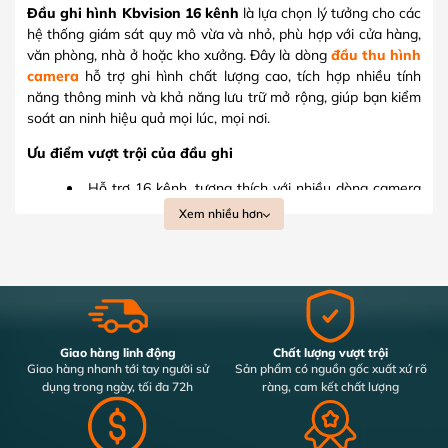
Đầu ghi hình Kbvision 16 kênh
là lựa chọn lý tưởng cho các
hệ thống giám sát quy mô vừa và nhỏ, phù hợp với cửa hàng,
văn phòng, nhà ở hoặc kho xưởng. Đây là dòng
đầu thu hình
camera
hỗ trợ ghi hình chất lượng cao, tích hợp nhiều tính
năng thông minh và khả năng lưu trữ mở rộng, giúp bạn kiểm
soát an ninh hiệu quả mọi lúc, mọi nơi.
Ưu điểm vượt trội của đầu ghi
Hỗ trợ 16 kênh, tương thích với nhiều dòng camera
Kbvision và các thương hiệu khác.
Xem nhiều hơn
Công nghệ nén H.265+ giúp tiết kiệm dung lượng
lưu trữ mà vẫn đảm bảo chất lượng hình ảnh.
Độ phân giải ghi hình cao, hiển thị rõ nét, hỗ trợ xuất
hình qua HDMI/VGA.
Hỗ trợ xem từ xa qua điện thoại, máy tính với phần
mềm Kbvision chuyên dụng.
Giao hàng linh động
Chất lượng vượt trội
Tích hợp các tính năng thông minh như phát hiện
Giao hàng nhanh tới tay người sử
Sản phẩm có nguồn gốc xuất xứ rõ
chuyển động, cảnh báo xâm nhập.
dụng trong ngày, tối đa 72h
ràng, cam kết chất lượng
Khả năng mở rộng lưu trữ với hỗ trợ ổ cứng dung
lượng lớn.