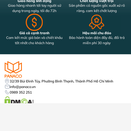
Giao hàng linh động
Chất lượng vượt trội
Giao hàng nhanh tới tay người sử
Sản phẩm có nguồn gốc xuất xứ rõ
dụng trong ngày, tối đa 72h
ràng, cam kết chất lượng
Giá cả cạnh tranh
Hậu mãi chu đáo
Cam kết mức giá bán và chiết khấu
Bảo hành toàn diện đầy đủ, đổi trả
tốt nhất cho khách hàng
miễn phí 30 ngày
32/39 Bùi Đình Túy, Phường Bình Thạnh, Thành Phố Hồ Chí Minh
info@panaco.vn
0989 352 251
Mã số thuế: 0316645438
Số tài khoản: 2255566678
Á Châu ACB, Chi Nhánh Quận Tân Phú, PGD Tân Sơn Nhì