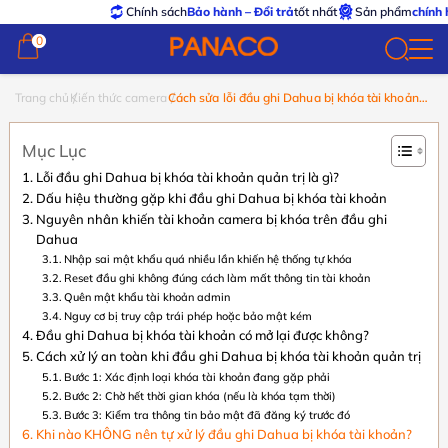
Chính sách
Bảo hành – Đổi trả
tốt nhất
Sản phẩm
chính hãng – 
0
0
Trang chủ
Kiến thức camera
Cách sửa lỗi đầu ghi Dahua bị khóa tài khoản
quản trị nhanh chóng
Mục Lục
Lỗi đầu ghi Dahua bị khóa tài khoản quản trị là gì?
Dấu hiệu thường gặp khi đầu ghi Dahua bị khóa tài khoản
Nguyên nhân khiến tài khoản camera bị khóa trên đầu ghi
Dahua
Nhập sai mật khẩu quá nhiều lần khiến hệ thống tự khóa
Reset đầu ghi không đúng cách làm mất thông tin tài khoản
Quên mật khẩu tài khoản admin
Nguy cơ bị truy cập trái phép hoặc bảo mật kém
Đầu ghi Dahua bị khóa tài khoản có mở lại được không?
Cách xử lý an toàn khi đầu ghi Dahua bị khóa tài khoản quản trị
Bước 1: Xác định loại khóa tài khoản đang gặp phải
Bước 2: Chờ hết thời gian khóa (nếu là khóa tạm thời)
Bước 3: Kiểm tra thông tin bảo mật đã đăng ký trước đó
Khi nào KHÔNG nên tự xử lý đầu ghi Dahua bị khóa tài khoản?