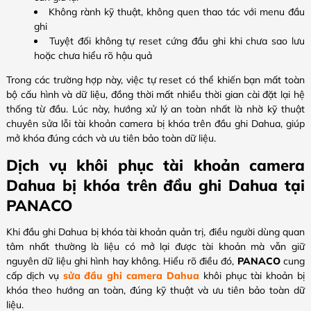
Không rành kỹ thuật, không quen thao tác với menu đầu
ghi
Tuyệt đối không tự reset cứng đầu ghi khi chưa sao lưu
hoặc chưa hiểu rõ hậu quả
Trong các trường hợp này, việc tự reset có thể khiến bạn mất toàn
bộ cấu hình và dữ liệu, đồng thời mất nhiều thời gian cài đặt lại hệ
thống từ đầu. Lúc này, hướng xử lý an toàn nhất là nhờ kỹ thuật
chuyên sửa lỗi tài khoản camera bị khóa trên đầu ghi Dahua, giúp
mở khóa đúng cách và ưu tiên bảo toàn dữ liệu.
Dịch vụ khôi phục tài khoản camera
Dahua bị khóa trên đầu ghi Dahua tại
PANACO
Khi đầu ghi Dahua bị khóa tài khoản quản trị, điều người dùng quan
tâm nhất thường là liệu có mở lại được tài khoản mà vẫn giữ
nguyên dữ liệu ghi hình hay không. Hiểu rõ điều đó,
PANACO
cung
cấp dịch vụ
sửa đầu ghi camera Dahua
khôi phục tài khoản bị
khóa theo hướng an toàn, đúng kỹ thuật và ưu tiên bảo toàn dữ
liệu.