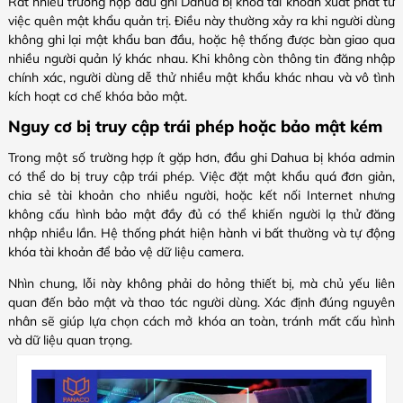
Rất nhiều trường hợp đầu ghi Dahua bị khóa tài khoản xuất phát từ
việc quên mật khẩu quản trị. Điều này thường xảy ra khi người dùng
không ghi lại mật khẩu ban đầu, hoặc hệ thống được bàn giao qua
nhiều người quản lý khác nhau. Khi không còn thông tin đăng nhập
chính xác, người dùng dễ thử nhiều mật khẩu khác nhau và vô tình
kích hoạt cơ chế khóa bảo mật.
Nguy cơ bị truy cập trái phép hoặc bảo mật kém
Trong một số trường hợp ít gặp hơn, đầu ghi Dahua bị khóa admin
có thể do bị truy cập trái phép. Việc đặt mật khẩu quá đơn giản,
chia sẻ tài khoản cho nhiều người, hoặc kết nối Internet nhưng
không cấu hình bảo mật đầy đủ có thể khiến người lạ thử đăng
nhập nhiều lần. Hệ thống phát hiện hành vi bất thường và tự động
khóa tài khoản để bảo vệ dữ liệu camera.
Nhìn chung, lỗi này không phải do hỏng thiết bị, mà chủ yếu liên
quan đến bảo mật và thao tác người dùng. Xác định đúng nguyên
nhân sẽ giúp lựa chọn cách mở khóa an toàn, tránh mất cấu hình
và dữ liệu quan trọng.