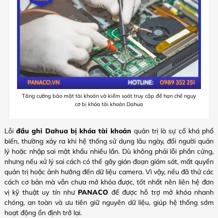
Tăng cường bảo mật tài khoản và kiểm soát truy cập để hạn chế nguy
cơ bị khóa tài khoản Dahua
Lỗi
đầu ghi Dahua bị khóa tài khoản
quản trị là sự cố khá phổ
biến, thường xảy ra khi hệ thống sử dụng lâu ngày, đổi người quản
lý hoặc nhập sai mật khẩu nhiều lần. Dù không phải lỗi phần cứng,
nhưng nếu xử lý sai cách có thể gây gián đoạn giám sát, mất quyền
quản trị hoặc ảnh hưởng đến dữ liệu camera. Vì vậy, nếu đã thử các
cách cơ bản mà vẫn chưa mở khóa được, tốt nhất nên liên hệ đơn
vị kỹ thuật uy tín như
PANACO
để được hỗ trợ mở khóa nhanh
chóng, an toàn và ưu tiên giữ nguyên dữ liệu, giúp hệ thống sớm
hoạt động ổn định trở lại.