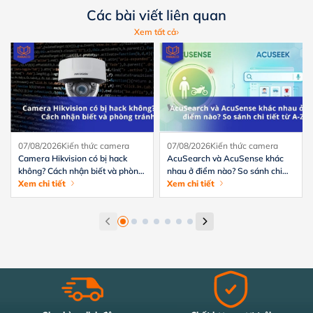
Các bài viết liên quan
Xem tất cả
07/08/2026
Kiến thức camera
07/08/2026
Kiến thức camera
Camera Hikvision có bị hack
AcuSearch và AcuSense khác
không? Cách nhận biết và phòng
nhau ở điểm nào? So sánh chi
tránh hiệu quả
Xem chi tiết
tiết từ A-Z
Xem chi tiết