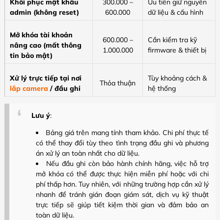
Khôi phục mật khẩu
300.000 –
Ưu tiên giữ nguyên
admin (không reset)
600.000
dữ liệu & cấu hình
Mở khóa tài khoản
600.000 –
Cần kiểm tra kỹ
nâng cao (mất thông
1.000.000
firmware & thiết bị
tin bảo mật)
Xử lý trực tiếp tại nơi
Tùy khoảng cách &
Thỏa thuận
lắp camera
/ đầu ghi
hệ thống
Lưu ý
:
Bảng giá trên mang tính tham khảo. Chi phí thực tế
có thể thay đổi tùy theo tình trạng đầu ghi và phương
án xử lý an toàn nhất cho dữ liệu.
Nếu đầu ghi còn bảo hành chính hãng, việc hỗ trợ
mở khóa có thể được thực hiện miễn phí hoặc với chi
phí thấp hơn. Tuy nhiên, với những trường hợp cần xử lý
nhanh để tránh gián đoạn giám sát, dịch vụ kỹ thuật
trực tiếp sẽ giúp tiết kiệm thời gian và đảm bảo an
toàn dữ liệu.