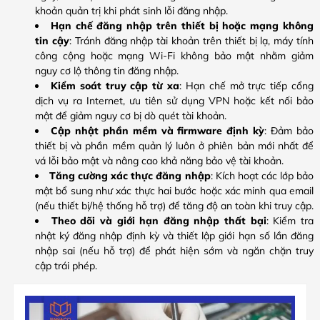
khoản quản trị khi phát sinh lỗi đăng nhập.
Hạn chế đăng nhập trên thiết bị hoặc mạng không
tin cậy
: Tránh đăng nhập tài khoản trên thiết bị lạ, máy tính
công cộng hoặc mạng Wi-Fi không bảo mật nhằm giảm
nguy cơ lộ thông tin đăng nhập.
Kiểm soát truy cập từ xa
: Hạn chế mở trực tiếp cổng
dịch vụ ra Internet, ưu tiên sử dụng VPN hoặc kết nối bảo
mật để giảm nguy cơ bị dò quét tài khoản.
Cập nhật phần mềm và firmware định kỳ
: Đảm bảo
thiết bị và phần mềm quản lý luôn ở phiên bản mới nhất để
vá lỗi bảo mật và nâng cao khả năng bảo vệ tài khoản.
Tăng cường xác thực đăng nhập
: Kích hoạt các lớp bảo
mật bổ sung như xác thực hai bước hoặc xác minh qua email
(nếu thiết bị/hệ thống hỗ trợ) để tăng độ an toàn khi truy cập.
Theo dõi và giới hạn đăng nhập thất bại
: Kiểm tra
nhật ký đăng nhập định kỳ và thiết lập giới hạn số lần đăng
nhập sai (nếu hỗ trợ) để phát hiện sớm và ngăn chặn truy
cập trái phép.