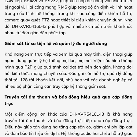
LAN kép, RS485 và RS232, giúp tích hợp dễ dàng với nhiều thiết
bị ngoại vi. Hai cổng mạng RJ45 giúp tăng độ ổn định và linh hoạt
trong cấu hình hệ thống, trong khi các cổng điều khiển hỗ trợ
camera quay quét PTZ hoặc thiết bị điều khiển chuyên dụng. Nhờ
đó, DH-XVR5416L-I3 phù hợp với nhiều kịch bản triển khai khác
nhau, từ đơn giản đến phức tạp.
Giám sát từ xa tiện lợi và quản lý đa người dùng
Khả năng xem trực tiếp và xem lại qua máy tính, điện thoại giúp
người dùng quản lý hệ thống mọi lúc, mọi nơi. Việc cấu hình thông
minh qua P2P giúp quá trình cài đặt trở nên đơn giản, không đòi
hỏi kiến thức mạng chuyên sâu. Đầu ghi còn hỗ trợ quản lý đồng
thời tới 128 tài khoản kết nối, phù hợp với các doanh nghiệp có
nhiều bộ phận cùng cần truy cập hệ thống giám sát.
Truyền tải âm thanh và báo động hiệu quả qua cáp đồng
trục
Một điểm cộng lớn khác của DH-XVR5416L-I3 là khả năng
truyền tải âm thanh và báo động trực tiếp qua cáp đồng trục.
Điều này giúp tận dụng hạ tầng cáp sẵn có, giảm chi phí lắp đặt
và đảm bảo tín hiệu ổn định. Hệ thống audio hai chiều hỗ trợ giao