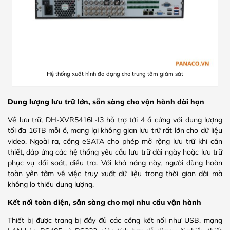
Hệ thống xuất hình đa dạng cho trung tâm giám sát
Dung lượng lưu trữ lớn, sẵn sàng cho vận hành dài hạn
Về lưu trữ, DH-XVR5416L-I3 hỗ trợ tới 4 ổ cứng với dung lượng
tối đa 16TB mỗi ổ, mang lại không gian lưu trữ rất lớn cho dữ liệu
video. Ngoài ra, cổng eSATA cho phép mở rộng lưu trữ khi cần
thiết, đáp ứng các hệ thống yêu cầu lưu trữ dài ngày hoặc lưu trữ
phục vụ đối soát, điều tra. Với khả năng này, người dùng hoàn
toàn yên tâm về việc truy xuất dữ liệu trong thời gian dài mà
không lo thiếu dung lượng.
Kết nối toàn diện, sẵn sàng cho mọi nhu cầu vận hành
Thiết bị được trang bị đầy đủ các cổng kết nối như USB, mạng