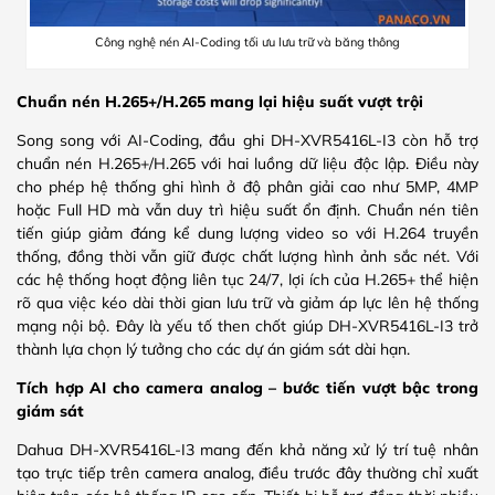
Công nghệ nén AI-Coding tối ưu lưu trữ và băng thông
Chuẩn nén H.265+/H.265 mang lại hiệu suất vượt trội
Song song với AI-Coding, đầu ghi DH-XVR5416L-I3 còn hỗ trợ
chuẩn nén H.265+/H.265 với hai luồng dữ liệu độc lập. Điều này
cho phép hệ thống ghi hình ở độ phân giải cao như 5MP, 4MP
hoặc Full HD mà vẫn duy trì hiệu suất ổn định. Chuẩn nén tiên
tiến giúp giảm đáng kể dung lượng video so với H.264 truyền
thống, đồng thời vẫn giữ được chất lượng hình ảnh sắc nét. Với
các hệ thống hoạt động liên tục 24/7, lợi ích của H.265+ thể hiện
rõ qua việc kéo dài thời gian lưu trữ và giảm áp lực lên hệ thống
mạng nội bộ. Đây là yếu tố then chốt giúp DH-XVR5416L-I3 trở
thành lựa chọn lý tưởng cho các dự án giám sát dài hạn.
Tích hợp AI cho camera analog – bước tiến vượt bậc trong
giám sát
Dahua DH-XVR5416L-I3 mang đến khả năng xử lý trí tuệ nhân
tạo trực tiếp trên camera analog, điều trước đây thường chỉ xuất