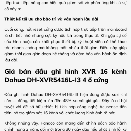
tiếp trực tiếp, nâng cao hiệu quả giám sát và phản ứng khi có sự
cố xảy ra.
Thiết kế tối ưu cho bảo trì và vận hành lâu dài
Cuối cùng, nút reset cứng được tích hợp trực tiếp trên mainboard
là chi tiết nhỏ nhưng cực kỳ hữu ích trong thực tế. Khi gặp sự cố
cấu hình hoặc cần khôi phục thiết bị, kỹ thuật viên có thể thao
tác nhanh chóng mà không mất nhiều thời gian. Điều này giúp
giảm thời gian gián đoạn hệ thống và đảm bảo vận hành ổn định
lâu dài.
Giá bán đầu ghi hình XVR 16 kênh
Dahua DH-XVR5416L-I3 4 ổ cứng
Đầu ghi hình Dahua DH-XVR5416L-I3 hiện đang được sale chỉ
còn …. đồng, tiết kiệm lên đến 48% so với giá gốc. Đây là cơ hội
tuyệt vời để sở hữu thiết bị tích hợp công nghệ Acusense tiên
tiến, hỗ trợ giám sát 16 kênh với chất lượng hình ảnh rõ nét.
Không những vậy, Panaco còn mang đến chính sách bảo hành
chính hãng 2 năm, đổi mới trong 30 ngày đầu nếu phát sinh lỗi kỹ