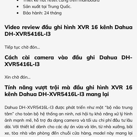
Sản xuất tại Trung Quốc.
Bảo hành: 24 tháng
Video review đầu ghi hình XVR 16 kênh Dahua
DH-XVR5416L-I3
Tiếp tục chờ đón…
Cách cài camera vào đầu ghi Dahua DH-
XVR5416L-I3
Xin chờ đón…
Tính năng vượt trội mà đầu ghi hình XVR 16
kênh Dahua DH-XVR5416L-I3 mang lại
Dahua DH-XVR5416L-I3 được phát triển như một “bộ não trung
tâm” cho toàn bộ hệ thống an ninh, nơi hội tụ khả năng xử lý hình
ảnh mạnh mẽ, hỗ trợ đa dạng camera và tối ưu chi phí đầu tư lâu
dài. Với thiết kế dành cho các dự án vừa và lớn, từ nhà xưởng, bãi
xe, tòa nhà văn phòng đến chuỗi cửa hàng, model này mang lại