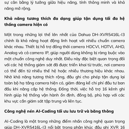
sự cân bằng lý tưởng giữa hiệu năng, tính thông minh và khả
năng mở rộng.
Khả năng tương thích đa dạng giúp tận dụng tối đa hệ
thống camera hiện có
Một trong những lợi thế lớn nhất của Dahua DH-XVR5416L-I3
chính là khả năng hoạt động linh hoạt với nhiều chuẩn camera
khác nhau. Thiết bị hỗ trợ đồng thời camera HDCVI, HDTVI, AHD,
Analog và cả camera IP, giúp người dùng không bị ràng buộc vào
một chuẩn công nghệ duy nhất. Điều này đặc biệt quan trọng đối
với các hệ thống giám sát đã được triển khai từ trước, nơi camera
có thể đến từ nhiều thế hệ hoặc nhiều thương hiệu khác nhau.
Nhờ khả năng tương thích rộng, đầu ghi cho phép tận dụng lại
toàn bộ hạ tầng camera hiện có, giảm đáng kể chi phí đầu tư ban
đầu khi nâng cấp hệ thống. Đồng thời, việc hỗ trợ 16 kênh ghi
hình giúp hệ thống vận hành ổn định, đồng bộ, phù hợp với các
khu vực cần giám sát tập trung và liên tục.
Công nghệ nén AI-Coding tối ưu lưu trữ và băng thông
AI-Coding là một trong những điểm nhấn công nghệ quan trọng
giúp DH-XVR5416L-I3 nổi bật trong phân khúc đầu ghi XVR 16