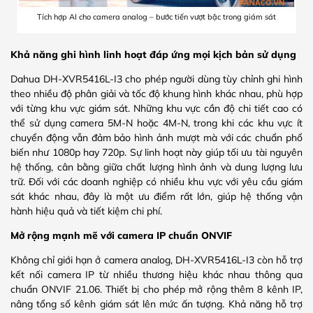
Tích hợp AI cho camera analog – bước tiến vượt bậc trong giám sát
Khả năng ghi hình linh hoạt đáp ứng mọi kịch bản sử dụng
Dahua DH-XVR5416L-I3 cho phép người dùng tùy chỉnh ghi hình
theo nhiều độ phân giải và tốc độ khung hình khác nhau, phù hợp
với từng khu vực giám sát. Những khu vực cần độ chi tiết cao có
thể sử dụng camera 5M-N hoặc 4M-N, trong khi các khu vực ít
chuyển động vẫn đảm bảo hình ảnh mượt mà với các chuẩn phổ
biến như 1080p hay 720p. Sự linh hoạt này giúp tối ưu tài nguyên
hệ thống, cân bằng giữa chất lượng hình ảnh và dung lượng lưu
trữ. Đối với các doanh nghiệp có nhiều khu vực với yêu cầu giám
sát khác nhau, đây là một ưu điểm rất lớn, giúp hệ thống vận
hành hiệu quả và tiết kiệm chi phí.
Mở rộng mạnh mẽ với camera IP chuẩn ONVIF
Không chỉ giới hạn ở camera analog, DH-XVR5416L-I3 còn hỗ trợ
kết nối camera IP từ nhiều thương hiệu khác nhau thông qua
chuẩn ONVIF 21.06. Thiết bị cho phép mở rộng thêm 8 kênh IP,
nâng tổng số kênh giám sát lên mức ấn tượng. Khả năng hỗ trợ