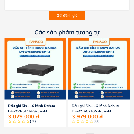
Gửi đánh giá
Các sản phẩm tương tự
Đầu ghi 5in1 16 kênh Dahua
Đầu ghi 5in1 16 kênh Dahua
DH-XVR5116HS-5M-I3
DH-XVR5216AN-5M-I3
3.079.000
đ
3.979.000
đ
( 0 )
( 0 )