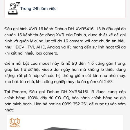
Trong 24h làm việc
Đầu ghi hình XVR 16 kênh Dahua DH-XVR5416L-I3 là đầu ghi đa
chuẩn 16 kênh thuộc dòng XVR của Dahua, được thiết kế để ghi
hình và quản lý cùng lúc tối đa 16 camera với các chuẩn tín hiệu
như HDCVI, TVI, AHD, Analog và IP, mang đến sự linh hoạt tối đa
khi kết nối nhiều loại camera.
Điểm nổi bật của model này là hỗ trợ đến 4 ổ cứng gắn trong,
giúp lưu trữ dữ liệu video dài ngày hơn mà không lo thiếu dung
lượng, rất phù hợp với các hệ thống giám sát lớn như nhà máy,
kho bãi, tòa nhà, khu công nghiệp hay dự án giám sát 24/7.
Tại Panaco, Đầu ghi Dahua DH-XVR5416L-I3 được cung cấp
chính hãng 100%, đầy đủ CO–CQ, bảo hành chính hãng và giá
bán minh bạch. Liên hệ hotline 0989 352 251 để được tư vấn sớm
nhất!