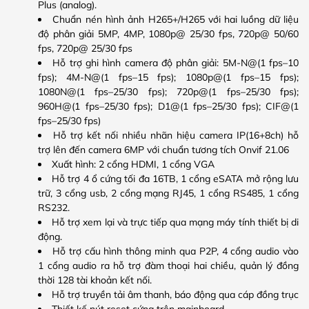
Plus (analog).
Chuẩn nén hình ảnh H265+/H265 với hai luồng dữ liệu
độ phân giải 5MP, 4MP, 1080p@ 25/30 fps, 720p@ 50/60
fps, 720p@ 25/30 fps
Hỗ trợ ghi hình camera độ phân giải: 5M-N@(1 fps–10
fps); 4M-N@(1 fps–15 fps); 1080p@(1 fps–15 fps);
1080N@(1 fps–25/30 fps); 720p@(1 fps–25/30 fps);
960H@(1 fps–25/30 fps); D1@(1 fps–25/30 fps); CIF@(1
fps–25/30 fps)
Hỗ trợ kết nối nhiều nhãn hiệu camera IP(16+8ch) hỗ
trợ lên đến camera 6MP với chuẩn tương tích Onvif 21.06
Xuất hình: 2 cổng HDMI, 1 cổng VGA
Hỗ trợ 4 ổ cứng tối đa 16TB, 1 cổng eSATA mở rộng lưu
trữ, 3 cổng usb, 2 cổng mạng RJ45, 1 cổng RS485, 1 cổng
RS232.
Hỗ trợ xem lại và trực tiếp qua mạng máy tính thiết bị di
động.
Hỗ trợ cấu hình thông minh qua P2P, 4 cổng audio vào
1 cổng audio ra hỗ trợ đàm thoại hai chiều, quản lý đồng
thời 128 tài khoản kết nối.
Hỗ trợ truyền tải âm thanh, báo động qua cáp đồng trục
Thiết kế nút reset cứng trên mainboard