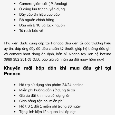
Camera giám sát (IP, Analog)
Ổ cứng lưu trữ chuyên dụng
Dây cáp tín hiệu cao cấp
Bộ nguồn chính hãng
Đầu nối BNC và Jack nguồn
Tủ rack bảo vệ
Phụ kiện được cung cấp tại Panaco đều đến từ các thương hiệu
uy tín, đáp ứng đầy đủ tiêu chuẩn kỹ thuật, giúp hệ thống đầu ghi
và camera hoạt động ổn định, bền bỉ. Nhanh tay liên hệ hotline
0989 352 251 để được báo giá và nhận ưu đãi ngay hôm nay!
Khuyến mãi hấp dẫn khi mua đầu ghi tại
Panaco
Hỗ trợ sử dụng sản phẩm 24/24 hotline
Miễn phí hướng dẫn sử dụng từ xa
Giá ưu đãi khi mua số lượng lớn
Giao hàng tận nơi miễn phí
Hỗ trợ 1 đổi 1 miễn phí trong 30 ngày
Tặng linh kiện liên quan khi lắp đặt