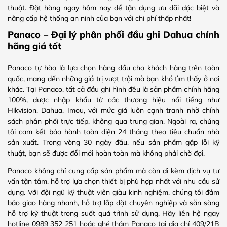
thuật. Đặt hàng ngay hôm nay để tận dụng ưu đãi đặc biệt và
nâng cấp hệ thống an ninh của bạn với chi phí thấp nhất!
Panaco – Đại lý phân phối đầu ghi Dahua chính
hãng giá tốt
Panaco tự hào là lựa chọn hàng đầu cho khách hàng trên toàn
quốc, mang đến những giá trị vượt trội mà bạn khó tìm thấy ở nơi
khác. Tại Panaco, tất cả đầu ghi hình đều là sản phẩm chính hãng
100%, được nhập khẩu từ các thương hiệu nổi tiếng như
Hikvision, Dahua, Imou, với mức giá luôn cạnh tranh nhờ chính
sách phân phối trực tiếp, không qua trung gian. Ngoài ra, chúng
tôi cam kết bảo hành toàn diện 24 tháng theo tiêu chuẩn nhà
sản xuất. Trong vòng 30 ngày đầu, nếu sản phẩm gặp lỗi kỹ
thuật, bạn sẽ được đổi mới hoàn toàn mà không phải chờ đợi.
Panaco không chỉ cung cấp sản phẩm mà còn đi kèm dịch vụ tư
vấn tận tâm, hỗ trợ lựa chọn thiết bị phù hợp nhất với nhu cầu sử
dụng. Với đội ngũ kỹ thuật viên giàu kinh nghiệm, chúng tôi đảm
bảo giao hàng nhanh, hỗ trợ lắp đặt chuyên nghiệp và sẵn sàng
hỗ trợ kỹ thuật trong suốt quá trình sử dụng. Hãy liên hệ ngay
hotline 0989 352 251 hoặc ghé thăm Panaco tại địa chỉ 409/21B