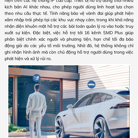
hiện trên các hệ thống IP cao cấp. Thiết bị hỗ trợ đồng thời nhiều
kịch bản AI khác nhau, cho phép người dùng linh hoạt lựa chọn
theo nhu cầu thực tế. Tính năng bảo vệ vành đai giúp phát hiện
xâm nhập trái phép tại các khu vực nhạy cảm, trong khi khả năng
nhận diện khuôn mặt hỗ trợ các bài toán quản lý ra vào hoặc truy
xuất sự kiện. Đặc biệt, việc hỗ trợ tới 16 kênh SMD Plus giúp
phân biệt chính xác người và phương tiện, hạn chế tối đa báo
động giả do các yếu tố môi trường. Nhờ đó, hệ thống không chỉ
ghi nhận hình ảnh mà còn chủ động hỗ trợ người dùng trong việc
phát hiện và xử lý rủi ro.