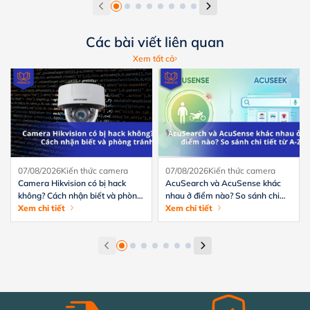
Các bài viết liên quan
Xem tất cả
07/08/2026
Kiến thức camera
07/08/2026
Kiến thức camera
Camera Hikvision có bị hack
AcuSearch và AcuSense khác
không? Cách nhận biết và phòng
nhau ở điểm nào? So sánh chi
tránh hiệu quả
Xem chi tiết
tiết từ A-Z
Xem chi tiết