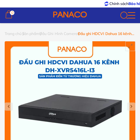
Chính sách
Bảo hành –
0
0
Trang chủ
Sản phẩm
Đầu Ghi Hình Camera
Đầu ghi HDCVI Dahua 16 kênh
DH-XVR5416L-I3