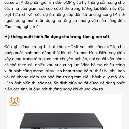
camera IP độ phân giải lên đến 6MP giúp hệ thống sẵn sàng cho
các nhu cầu giám sát cao cấp hơn trong tương lai. Điều này đặc
biệt hữu ích với các dự án nâng cấp dần từ analog sang IP, nơi
người dùng muốn tận dụng hạ tầng cũ nhưng vẫn sẵn sàng đón
đầu công nghệ mới.
Hệ thống xuất hình đa dạng cho trung tâm giám sát
Đầu ghi được trang bị hai cổng HDMI và một cổng VGA, cho
phép xuất hình ảnh đồng thời lên nhiều màn hình. Điều này giúp
xây dựng trung tâm giám sát chuyên nghiệp, nơi người vận hành
có thể theo dõi nhiều khu vực cùng lúc. Việc hỗ trợ nhiều cổng
xuất hình cũng mang lại sự linh hoạt trong bố trí thiết bị, phù hợp
với cả phòng giám sát nhỏ lẫn trung tâm điều hành quy mô lớn.
Hình ảnh hiển thị sắc nét, ổn định giúp người dùng dễ dàng phát
hiện các tình huống bất thường ngay khi chúng xảy ra.