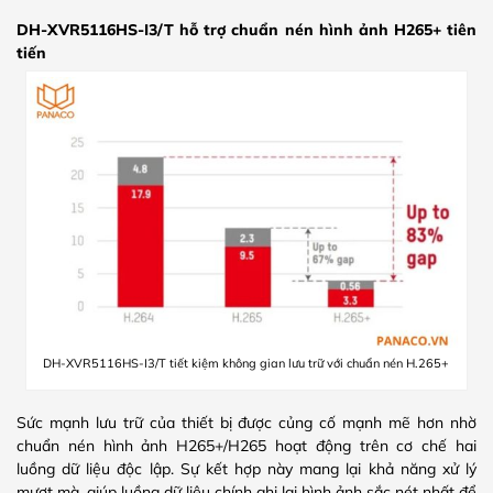
DH-XVR5116HS-I3/T hỗ trợ chuẩn nén hình ảnh H265+ tiên
tiến
DH-XVR5116HS-I3/T tiết kiệm không gian lưu trữ với chuẩn nén H.265+
Sức mạnh lưu trữ của thiết bị được củng cố mạnh mẽ hơn nhờ
chuẩn nén hình ảnh H265+/H265 hoạt động trên cơ chế hai
luồng dữ liệu độc lập. Sự kết hợp này mang lại khả năng xử lý
mượt mà, giúp luồng dữ liệu chính ghi lại hình ảnh sắc nét nhất để