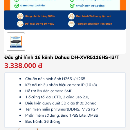
Đầu ghi hình 16 kênh Dahua DH-XVR5116HS-I3/T
3.338.000
đ
Chuẩn nén hình ảnh H265+/H265
Kết nối nhiều nhãn hiệu camera IP (16+8)
Hỗ trợ lên đến camera 6MP
1 ổ cứng tối đa 16TB, 2 cổng usb 2.0,
Điều kiển quay quét 3D giao thức Dahua
Tên miền miễn phí SmartDDNS.TV và P2P
Phần mềm sử dụng: SmartPSS Lite, DMSS
Bảo hành: 36 tháng