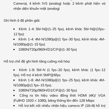
Camera), 4 kênh IVS (analog) hoặc 2 kênh phát hiện và
nhận diện khuôn mặt (analog)
Ghi hình ở độ phân giải:
Kênh 1-4: 5M-N@(1-25 fps), kênh khác 5M-N@(1fps–
12 fps)
Kênh 1-4: 4M-N/1080p@(1 fps–30 fps), kênh khác 4M-
N/1080p@(1-15 fps)
1080N/720p/960H/D1/CIF@(1-30 fps)
Hỗ trợ chế độ ghi hình tăng cường mã hóa:
Kênh 1-8: 5M-N (1 fps–20 fps), kênh khác (1 fps–12
fps). Hỗ trợ 4 kênh 5MP@6fps
Kênh 1-8: 4M-N/1080p@(1 fps–25 fps), kênh khác 4M-
N/1080p@(1 fps–15 fps).
1080N/720p/960H/D1/CIF@(1-30 fps)
Cổng ra tín hiệu video đồng thời HDMI (4K)/ VGA
(FullHD 1920 × 1080), băng thông lên đến 128 Mbps
Hỗ trợ kết nối nhiều nhãn hiệu camera IP (16+8) hỗ trợ