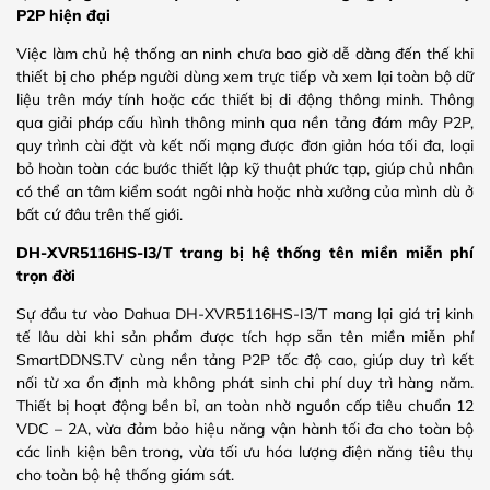
P2P hiện đại
Việc làm chủ hệ thống an ninh chưa bao giờ dễ dàng đến thế khi
thiết bị cho phép người dùng xem trực tiếp và xem lại toàn bộ dữ
liệu trên máy tính hoặc các thiết bị di động thông minh. Thông
qua giải pháp cấu hình thông minh qua nền tảng đám mây P2P,
quy trình cài đặt và kết nối mạng được đơn giản hóa tối đa, loại
bỏ hoàn toàn các bước thiết lập kỹ thuật phức tạp, giúp chủ nhân
có thể an tâm kiểm soát ngôi nhà hoặc nhà xưởng của mình dù ở
bất cứ đâu trên thế giới.
DH-XVR5116HS-I3/T trang bị hệ thống tên miền miễn phí
trọn đời
Sự đầu tư vào Dahua DH-XVR5116HS-I3/T mang lại giá trị kinh
tế lâu dài khi sản phẩm được tích hợp sẵn tên miền miễn phí
SmartDDNS.TV cùng nền tảng P2P tốc độ cao, giúp duy trì kết
nối từ xa ổn định mà không phát sinh chi phí duy trì hàng năm.
Thiết bị hoạt động bền bỉ, an toàn nhờ nguồn cấp tiêu chuẩn 12
VDC – 2A, vừa đảm bảo hiệu năng vận hành tối đa cho toàn bộ
các linh kiện bên trong, vừa tối ưu hóa lượng điện năng tiêu thụ
cho toàn bộ hệ thống giám sát.