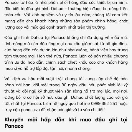
Panaco tự hào là nhà phân phối hàng đầu các thiết bị an ninh,
đặc biệt là đầu ghi hình Dahua – thương hiệu được tin dùng trên
toàn cầu. Với kinh nghiệm và uy tín lâu năm, chúng tôi cam kết
mang đến cho khách hàng những sản phẩm chính hãng, chất
lượng cao với mức giá cạnh tranh nhất trên thị trường.
Đầu ghi hình Dahua tại Panaco không chỉ đa dạng về mẫu mã,
tính năng mà còn đáp ứng mọi nhu cầu giám sát từ hộ gia đình,
cửa hàng đến các dự án lớn như nhà xưởng, bệnh viện hay trung
tâm thương mại. Hơn thế nữa, Panaco luôn có sẵn nhiều chương
trình ưu đãi hấp dẫn, chính sách chiết khấu cao cho khách hàng
mua sỉ và hỗ trợ lắp đặt tận nơi, nhanh chóng.
Với dịch vụ hậu mãi vượt trội, chúng tôi cung cấp chế độ bảo
hành dài hạn, đổi mới trong 30 ngày đầu nếu phát sinh lỗi kỹ
thuật và đội ngũ kỹ thuật viên sẵn sàng hỗ trợ mọi lúc, mọi nơi.
Đừng bỏ lỡ cơ hội sở hữu đầu ghi Dahua chất lượng cao với giá
tốt nhất tại Panaco. Liên hệ ngay qua hotline 0989 352 251 hoặc
truy cập panaco.vn để nhận báo giá và tư vấn chi tiết!
Khuyến mãi hấp dẫn khi mua đầu ghi tại
Panaco