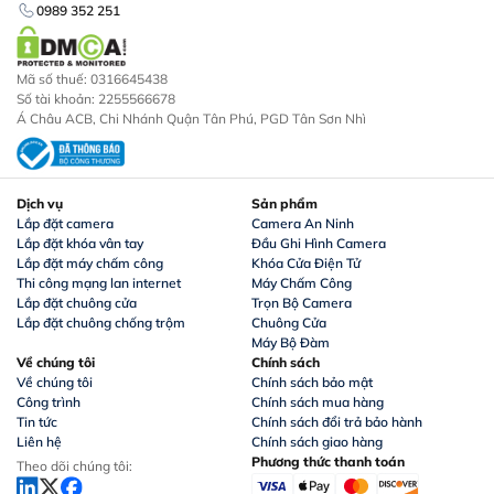
0989 352 251
Mã số thuế: 0316645438
Số tài khoản: 2255566678
Á Châu ACB, Chi Nhánh Quận Tân Phú, PGD Tân Sơn Nhì
Dịch vụ
Sản phẩm
Lắp đặt camera
Camera An Ninh
Lắp đặt khóa vân tay
Đầu Ghi Hình Camera
Lắp đặt máy chấm công
Khóa Cửa Điện Tử
Thi công mạng lan internet
Máy Chấm Công
Lắp đặt chuông cửa
Trọn Bộ Camera
Lắp đặt chuông chống trộm
Chuông Cửa
Máy Bộ Đàm
Về chúng tôi
Chính sách
Về chúng tôi
Chính sách bảo mật
Công trình
Chính sách mua hàng
Tin tức
Chính sách đổi trả bảo hành
Liên hệ
Chính sách giao hàng
Phương thức thanh toán
Theo dõi chúng tôi: