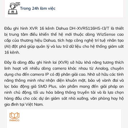
Trong 24h làm việc
Đầu ghi hình XVR 16 kênh Dahua DH-XVR5116HS-I3/T là thiết
bị trung tâm điều khiển thế hệ mới thuộc dòng WizSense cao
cấp của thương hiệu Dahua, tích hợp công nghệ trí tuệ nhân tạo
(AI) đột phá giúp quản lý và lưu trữ dữ liệu cho hệ thống giám sát
16 kênh.
Đây là dòng đầu ghi hình lai (XVR) sở hữu khả năng tương thích
linh hoạt với nhiều dòng camera khác nhau từ Analog, chuyên
dụng cho đến camera IP có độ phân giải cao. Nhờ sở hữu các tính
năng thông minh như nhận diện khuôn mặt, bảo vệ vành đai và
lọc báo động giả SMD Plus, sản phẩm mang đến giải pháp an
ninh chủ động, tối ưu hóa băng thông truyền tải và là lựa chọn
hàng đầu cho các dự án giám sát nhà xưởng, văn phòng hay hộ
gia đình tại Việt Nam.