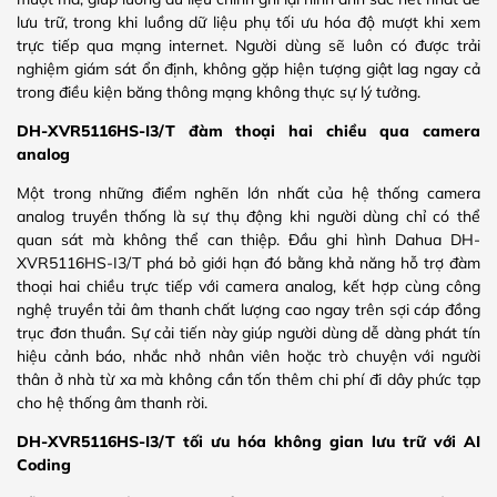
lưu trữ, trong khi luồng dữ liệu phụ tối ưu hóa độ mượt khi xem
trực tiếp qua mạng internet. Người dùng sẽ luôn có được trải
nghiệm giám sát ổn định, không gặp hiện tượng giật lag ngay cả
trong điều kiện băng thông mạng không thực sự lý tưởng.
DH-XVR5116HS-I3/T đàm thoại hai chiều qua camera
analog
Một trong những điểm nghẽn lớn nhất của hệ thống camera
analog truyền thống là sự thụ động khi người dùng chỉ có thể
quan sát mà không thể can thiệp. Đầu ghi hình Dahua DH-
XVR5116HS-I3/T phá bỏ giới hạn đó bằng khả năng hỗ trợ đàm
thoại hai chiều trực tiếp với camera analog, kết hợp cùng công
nghệ truyền tải âm thanh chất lượng cao ngay trên sợi cáp đồng
trục đơn thuần. Sự cải tiến này giúp người dùng dễ dàng phát tín
hiệu cảnh báo, nhắc nhở nhân viên hoặc trò chuyện với người
thân ở nhà từ xa mà không cần tốn thêm chi phí đi dây phức tạp
cho hệ thống âm thanh rời.
DH-XVR5116HS-I3/T tối ưu hóa không gian lưu trữ với AI
Coding