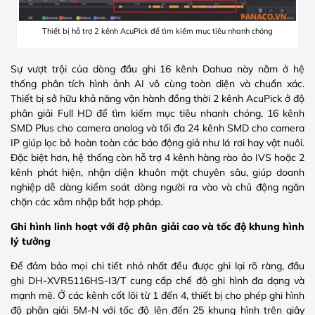
Thiết bị hỗ trợ 2 kênh AcuPick để tìm kiếm mục tiêu nhanh chóng
Sự vượt trội của dòng đầu ghi 16 kênh Dahua này nằm ở hệ
thống phân tích hình ảnh AI vô cùng toàn diện và chuẩn xác.
Thiết bị sở hữu khả năng vận hành đồng thời 2 kênh AcuPick ở độ
phân giải Full HD để tìm kiếm mục tiêu nhanh chóng, 16 kênh
SMD Plus cho camera analog và tối đa 24 kênh SMD cho camera
IP giúp lọc bỏ hoàn toàn các báo động giả như lá rơi hay vật nuôi.
Đặc biệt hơn, hệ thống còn hỗ trợ 4 kênh hàng rào ảo IVS hoặc 2
kênh phát hiện, nhận diện khuôn mặt chuyên sâu, giúp doanh
nghiệp dễ dàng kiểm soát dòng người ra vào và chủ động ngăn
chặn các xâm nhập bất hợp pháp.
Ghi hình linh hoạt với độ phân giải cao và tốc độ khung hình
lý tưởng
Để đảm bảo mọi chi tiết nhỏ nhất đều được ghi lại rõ ràng, đầu
ghi DH-XVR5116HS-I3/T cung cấp chế độ ghi hình đa dạng và
mạnh mẽ. Ở các kênh cốt lõi từ 1 đến 4, thiết bị cho phép ghi hình
độ phân giải 5M-N với tốc độ lên đến 25 khung hình trên giây