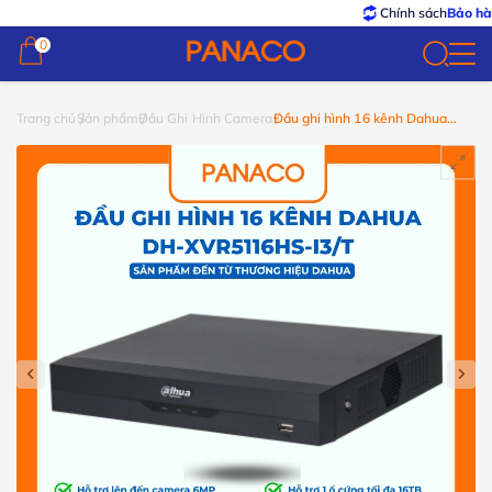
Chính sách
Bảo hành – Đ
0
0
Trang chủ
Sản phẩm
Đầu Ghi Hình Camera
Đầu ghi hình 16 kênh Dahua
DH-XVR5116HS-I3/T