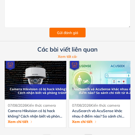
Gửi đánh giá
Các bài viết liên quan
Xem tất cả
07/08/2026
Kiến thức camera
07/08/2026
Kiến thức camera
Camera Hikvision có bị hack
AcuSearch và AcuSense khác
không? Cách nhận biết và phòng
nhau ở điểm nào? So sánh chi
tránh hiệu quả
Xem chi tiết
tiết từ A-Z
Xem chi tiết