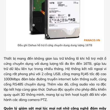
Đầu ghi Dahua hỗ trợ ổ cứng chuyên dụng dung lượng 16TB
Thiết bị mang đến không gian lưu trữ khổng lồ khi hỗ trợ một ổ
cứng chuyên dụng với dung lượng tối đa lên đến 16TB, giúp lưu
trữ dữ liệu liên tục trong nhiều tháng. Hệ thống kết nối ngoại vi
cũng rất phong phú với 2 cổng USB, cổng mạng RJ45 tốc độ cao
1000Mbps đảm bảo đường truyền internet luôn thông suốt, cùng
cổng RS485 chuyên dụng. Thêm vào đó, cổng audio vào ra độc
lập kết hợp cùng giao thức Dahua độc quyền cho phép điều khiển
quay quét 3D thông minh, mang lại sự linh hoạt tuyệt đối khi vận
hành các dòng camera PTZ.
Quản lý giám sát mọi lúc mọi nơi nhờ công nghệ đám mây