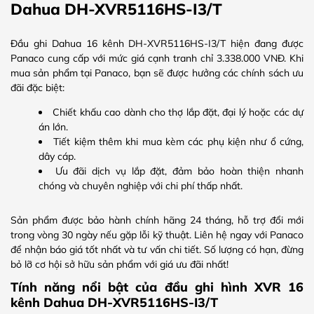
Dahua DH-XVR5116HS-I3/T
Đầu ghi Dahua 16 kênh DH-XVR5116HS-I3/T hiện đang được
Panaco cung cấp với mức giá cạnh tranh chỉ 3.338.000 VNĐ. Khi
mua sản phẩm tại Panaco, bạn sẽ được hưởng các chính sách ưu
đãi đặc biệt:
Chiết khấu cao dành cho thợ lắp đặt, đại lý hoặc các dự
án lớn.
Tiết kiệm thêm khi mua kèm các phụ kiện như ổ cứng,
dây cáp.
Ưu đãi dịch vụ lắp đặt, đảm bảo hoàn thiện nhanh
chóng và chuyên nghiệp với chi phí thấp nhất.
Sản phẩm được bảo hành chính hãng 24 tháng, hỗ trợ đổi mới
trong vòng 30 ngày nếu gặp lỗi kỹ thuật. Liên hệ ngay với Panaco
để nhận báo giá tốt nhất và tư vấn chi tiết. Số lượng có hạn, đừng
bỏ lỡ cơ hội sở hữu sản phẩm với giá ưu đãi nhất!
Tính năng nổi bật của đầu ghi hình XVR 16
kênh Dahua DH-XVR5116HS-I3/T