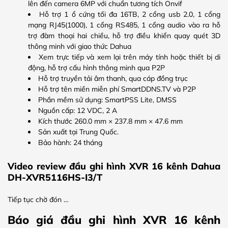
lên đến camera 6MP với chuẩn tương tích Onvif
Hỗ trợ 1 ổ cứng tối đa 16TB, 2 cổng usb 2.0, 1 cổng
mạng RJ45(1000), 1 cổng RS485, 1 cổng audio vào ra hỗ
trợ đàm thoại hai chiều, hỗ trợ điều khiển quay quét 3D
thông minh với giao thức Dahua
Xem trực tiếp và xem lại trên máy tính hoặc thiết bị di
động, hỗ trợ cấu hình thông minh qua P2P
Hỗ trợ truyền tải âm thanh, qua cáp đồng trục
Hỗ trợ tên miền miễn phí SmartDDNS.TV và P2P
Phần mềm sử dụng: SmartPSS Lite, DMSS
Nguồn cấp: 12 VDC, 2 A
Kích thước 260.0 mm × 237.8 mm × 47.6 mm
Sản xuất tại Trung Quốc.
Bảo hành: 24 tháng
Video review đầu ghi hình XVR 16 kênh Dahua
DH-XVR5116HS-I3/T
Tiếp tục chờ đón …
Báo giá đầu ghi hình XVR 16 kênh