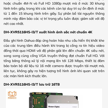
hoặc chuẩn 4M-N và Full HD 1080p mượt mà ở mức 30 khung
hình trên giây, trong khi các kênh còn lại duy trì sự ổn định ở mức
từ 1 đến 15 khung hình trên giây. Sự phân bổ tài nguyên thông
minh này đảm bảo các vị trí trọng yếu luôn được giám sát với độ
nét cao nhất.
DH-XVR5116HS-I3/T xuất hình ảnh sắc nét chuẩn 4K
Đầu ghi hình Dahua đáp ứng hoàn hảo nhu cầu hiển thị khắt khe
của các trung tâm điều hành khi trang bị cổng ra tín hiệu video
đồng thời qua HDMI với độ phân giải lên đến chuẩn 4K siêu nét,
song song cùng cổng VGA truyền thống đạt chuẩn Full HD. Với
tổng băng thông xử lý nội mạng lên tới 128 Mbps, thiết bị đảm
bảo toàn bộ dữ liệu từ 16 mắt camera được truyền tải mượt mà,
liên tục, không gây ra hiện tượng trễ hình ảnh khi quan sát trên
các màn hình kích thước lớn.
DH-XVR5116HS-I3/T lưu trữ 16TB