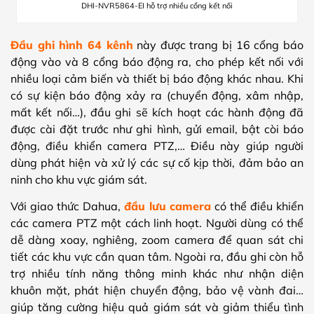
DHI-NVR5864-EI hỗ trợ nhiều cổng kết nối
Đầu ghi hình 64 kênh
này được trang bị 16 cổng báo
động vào và 8 cổng báo động ra, cho phép kết nối với
nhiều loại cảm biến và thiết bị báo động khác nhau. Khi
có sự kiện báo động xảy ra (chuyển động, xâm nhập,
mất kết nối…), đầu ghi sẽ kích hoạt các hành động đã
được cài đặt trước như ghi hình, gửi email, bật còi báo
động, điều khiển camera PTZ,… Điều này giúp người
dùng phát hiện và xử lý các sự cố kịp thời, đảm bảo an
ninh cho khu vực giám sát.
Với giao thức Dahua,
đầu lưu camera
có thể điều khiển
các camera PTZ một cách linh hoạt. Người dùng có thể
dễ dàng xoay, nghiêng, zoom camera để quan sát chi
tiết các khu vực cần quan tâm. Ngoài ra, đầu ghi còn hỗ
trợ nhiều tính năng thông minh khác như nhận diện
khuôn mặt, phát hiện chuyển động, bảo vệ vành đai…
giúp tăng cường hiệu quả giám sát và giảm thiểu tình