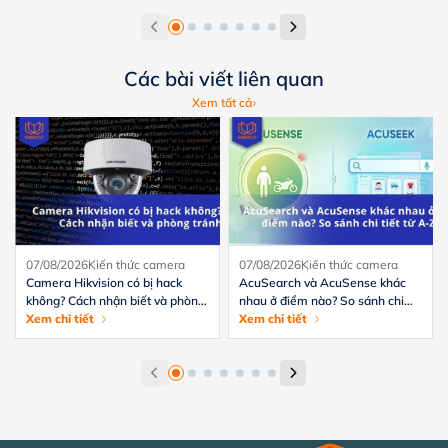
Các bài viết liên quan
Xem tất cả
07/08/2026
Kiến thức camera
07/08/2026
Kiến thức camera
Camera Hikvision có bị hack
AcuSearch và AcuSense khác
không? Cách nhận biết và phòng
nhau ở điểm nào? So sánh chi
tránh hiệu quả
Xem chi tiết
tiết từ A-Z
Xem chi tiết