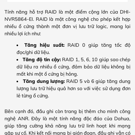
Tính năng hỗ trợ RAID là một điểm cộng lớn của DHI-
NVR5864-EI. RAID là một công nghệ cho phép kết hợp
nhiều ổ cứng thành một đơn vị lưu trữ logic, mang lại
nhiều lợi ích như:
Tăng hiệu suất:
RAID 0 giúp tăng tốc độ
đọc/ghi dữ liệu.
Tăng độ tin cậy:
RAID 1, 5, 6, 10 giúp sao chép
dữ liệu ra nhiều ổ cứng, đảm bảo dữ liệu không bị
mất khi một ổ cứng bị hỏng.
Tăng dung lượng:
RAID 5 và 6 giúp tăng dung
lượng lưu trữ hiệu quả hơn so với việc sử dụng đơn
lẻ từng ổ cứng.
Bên cạnh đó, đầu ghi còn trang bị thêm cho mình công
nghệ ANR. Đây là một tính năng độc đáo của Dahua,
giúp tăng cường khả năng lưu trữ linh hoạt khi mạng
gặp sự cố. Khi kết nối mạng bị gián đoạn, đầu ghi vẫn có