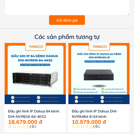
Gửi đánh giá
Các sản phẩm tương tự
Đầu ghi hình IP Dahua 64 kênh
Đầu ghi hình IP Dahua DHI-
DHI-NVR616-64-4KS2
NVR5464-EI 64 kênh
18.679.000
đ
10.979.000
đ
( 0 )
( 0 )