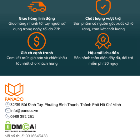
Giao hàng linh động
Chất lượng vượt trội
Giao hàng nhanh tới tay người sử
Sản phẩm có nguồn gốc xuất xứ rõ
dụng trong ngày, tối đa 72h
ràng, cam kết chất lượng
Giá cả cạnh tranh
Hậu mãi chu đáo
Cam kết mức giá bán và chiết khấu
Bảo hành toàn diện đầy đủ, đổi trả
tốt nhất cho khách hàng
miễn phí 30 ngày
32/39 Bùi Đình Túy, Phường Bình Thạnh, Thành Phố Hồ Chí Minh
info@panaco.vn
0989 352 251
Mã số thuế: 0316645438