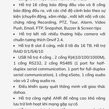
Hỗ trợ 16 cổng báo động đầu vào và 8 cổng
báo động đầu ra, với các chế độ cảnh báo theo sự
kiện (chuyển động, xâm nhập , mất kết nối) với các
chứng năng Recording, PTZ, Tour, Alarm, Video
Push, Email, FTP, Snapshot, Buzzer & Screen tips
Hỗ trợ kết nối nhiều thương hiệu camera với
chuẩn tương thích Onvif 2.4.
Hỗ trợ 8 slot ổ cứng, mỗi ổ tối đa 16 TB. Hỗ trợ
RAID 0/1/5/6/10
USB hỗ trợ 4 cổng , 2 cổng RJ4(10/100/1000M),
1 cổng RS232, 2 cổng RS485 (1 port for half-
duplex serial communication, 1 port for full-duplex
serial communication), 1 cổng eSata, 1 cổng audio
vào và 2 cổng audio ra.
Điều khiển quay quét thông minh với giao thức
dahua.
Hỗ trợ công nghệ ANR để nâng cao khả năng
lưu trữ linh hoạt khi mạng gặp sự cố.