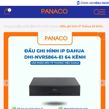
Chính sách
Bảo hành – Đ
0
0
Trang chủ
Sản phẩm
Đầu Ghi Hình Camera
Đầu ghi hình IP Dahua 64 kênh
DHI-NVR5864-EI