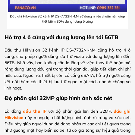
Đầu ghi Hikvision 32 kênh IP DS-7732NI-M4 sử dụng nhiều chuẩn nén giúp
tiết kiệm 80% dung lượng ổ cứng
Hỗ trợ 4 ổ cứng với dung lượng lên tới 56TB
Đầu thu Hikvision 32 kênh IP DS-7732NI-M4 cũng hỗ trợ 4 ổ
cứng, cho phép người dùng lưu trữ video với dung lượng lên đến
56TB. Nhờ vậy, bạn không cần lo lắng về việc thay thế hoặc mở
rộng dung lượng đầu ghi trong thời gian dài, giúp tiết kiệm chi phí
hiệu quả. Ngoài ra, thiết bị còn có cổng eSATA, hỗ trợ người dùng
kết nối thêm các thiết bị lưu trữ ngoài một cách nhanh chóng và
linh hoạt.
Độ phân giải 32MP giúp hình ảnh sắc nét
Là dòng
đầu thu IP
với độ phân giải lên đến 32MP,
đầu ghi
Hikvision
này mang lại chất lượng hình ảnh rõ ràng và sắc nét.
Điều này giúp người dùng dễ dàng nhận ra các chi tiết quan trọng
như gương mặt hay biển số xe, từ đó gia tăng sự hiệu quả trong