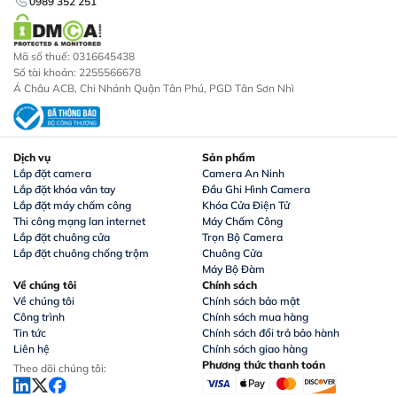
0989 352 251
Mã số thuế: 0316645438
Số tài khoản: 2255566678
Á Châu ACB, Chi Nhánh Quận Tân Phú, PGD Tân Sơn Nhì
Dịch vụ
Sản phẩm
Lắp đặt camera
Camera An Ninh
Lắp đặt khóa vân tay
Đầu Ghi Hình Camera
Lắp đặt máy chấm công
Khóa Cửa Điện Tử
Thi công mạng lan internet
Máy Chấm Công
Lắp đặt chuông cửa
Trọn Bộ Camera
Lắp đặt chuông chống trộm
Chuông Cửa
Máy Bộ Đàm
Về chúng tôi
Chính sách
Về chúng tôi
Chính sách bảo mật
Công trình
Chính sách mua hàng
Tin tức
Chính sách đổi trả bảo hành
Liên hệ
Chính sách giao hàng
Phương thức thanh toán
Theo dõi chúng tôi: