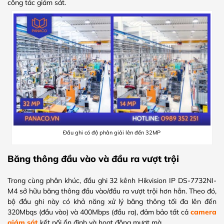
công tác giám sát.
Đầu ghi có độ phân giải lên đến 32MP
Băng thông đầu vào và đầu ra vượt trội
Trong cùng phân khúc, đầu ghi 32 kênh Hikvision IP DS-7732NI-
M4 sở hữu băng thông đầu vào/đầu ra vượt trội hơn hẳn. Theo đó,
bộ đầu ghi này có khả năng xử lý băng thông tối đa lên đến
320Mbqs (đầu vào) và 400Mbps (đầu ra), đảm bảo tất cả
camera
giám sát
kết nối ổn định và hoạt động mượt mà.