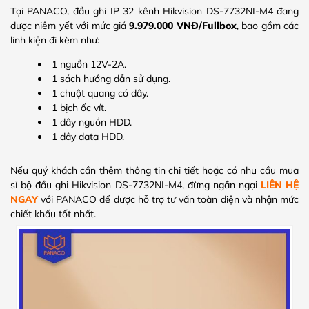
Tại PANACO, đầu ghi IP 32 kênh Hikvision DS-7732NI-M4 đang
được niêm yết với mức giá
9.979.000 VNĐ/Fullbox
, bao gồm các
linh kiện đi kèm như:
1 nguồn 12V-2A.
1 sách hướng dẫn sử dụng.
1 chuột quang có dây.
1 bịch ốc vít.
1 dây nguồn HDD.
1 dây data HDD.
Nếu quý khách cần thêm thông tin chi tiết hoặc có nhu cầu mua
sỉ bộ đầu ghi Hikvision DS-7732NI-M4, đừng ngần ngại
LIÊN HỆ
NGAY
với PANACO để được hỗ trợ tư vấn toàn diện và nhận mức
chiết khấu tốt nhất.