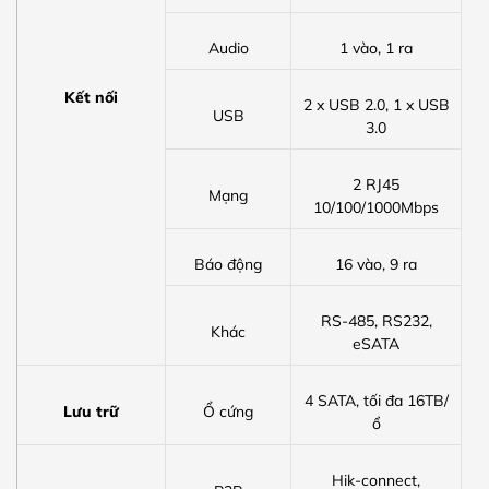
Audio
1 vào, 1 ra
Kết nối
2 x USB 2.0, 1 x USB
USB
3.0
2 RJ45
Mạng
10/100/1000Mbps
Báo động
16 vào, 9 ra
RS-485, RS232,
Khác
eSATA
4 SATA, tối đa 16TB/
Lưu trữ
Ổ cứng
ổ
Hik-connect,