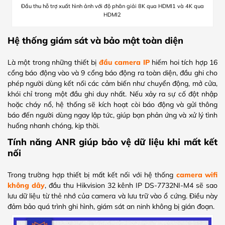
Đầu thu hỗ trợ xuất hình ảnh với độ phân giải 8K qua HDMI1 và 4K qua
HDMI2
Hệ thống giám sát và bảo mật toàn diện
Là một trong những thiết bị
đầu camera IP
hiếm hoi tích hợp 16
cổng báo động vào và 9 cổng báo động ra toàn diện, đầu ghi cho
phép người dùng kết nối các cảm biến như chuyển động, mở cửa,
khói chỉ trong một đầu ghi duy nhất. Nếu xảy ra sự cố đột nhập
hoặc cháy nổ, hệ thống sẽ kích hoạt còi báo động và gửi thông
báo đến người dùng ngay lập tức, giúp bạn phản ứng và xử lý tình
huống nhanh chóng, kịp thời.
Tính năng ANR giúp bảo vệ dữ liệu khi mất kết
nối
Trong trường hợp thiết bị mất kết nối với hệ thống
camera wifi
không dây
, đầu thu Hikvision 32 kênh IP DS-7732NI-M4 sẽ sao
lưu dữ liệu từ thẻ nhớ của camera và lưu trữ vào ổ cứng. Điều này
đảm bảo quá trình ghi hình, giám sát an ninh không bị gián đoạn.