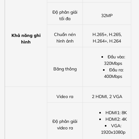
Độ phân giải
32MP
tối đa
Chuẩn nén
H.265+, H.265,
Khả năng ghi
hình ảnh
H.264+, H.264
hình
Đầu vào:
320Mbps
Băng thông
Đầu ra:
400Mbps
Video ra
2 HDMI, 2 VGA
HDMI1: 8K
HDMI2: 4K
Độ phân giải
VGA:
video ra
1920x1080p