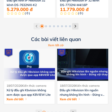
Đầu ghi hình IP Hikvision 32
Đầu ghi Hikvision IP 32 kênh
kênh DS-7632NXI-K2
DS-7732NI-M4/16P
5.279.000
đ
11.779.000
đ
( 0 )
( 0 )
Các bài viết liên quan
Xem tất cả
18/07/2026
Kiến thức camera
18/07/2026
Kiến thức camera
Xử lý đầu ghi Kbvision không
Đầu ghi Hikvision lên nguồn
xem được qua app KBVIEW Lite
nhưng không lên hình – Đừng vội
Xem chi tiết
thay
Xem chi tiết