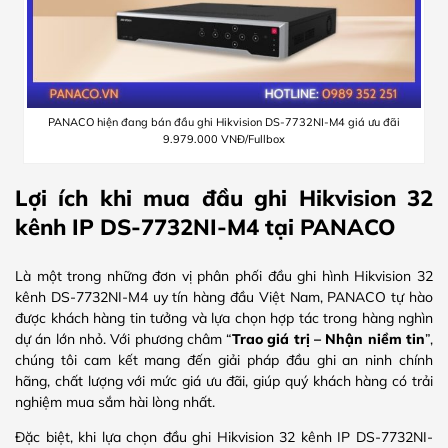
PANACO hiện đang bán đầu ghi Hikvision DS-7732NI-M4 giá ưu đãi
9.979.000 VNĐ/Fullbox
Lợi ích khi mua đầu ghi Hikvision 32
kênh IP DS-7732NI-M4 tại PANACO
Là một trong những đơn vị phân phối đầu ghi hình Hikvision 32
kênh DS-7732NI-M4 uy tín hàng đầu Việt Nam, PANACO tự hào
được khách hàng tin tưởng và lựa chọn hợp tác trong hàng nghìn
dự án lớn nhỏ. Với phương châm “
Trao giá trị – Nhận niềm tin
”,
chúng tôi cam kết mang đến giải pháp đầu ghi an ninh chính
hãng, chất lượng với mức giá ưu đãi, giúp quý khách hàng có trải
nghiệm mua sắm hài lòng nhất.
Đặc biệt, khi lựa chọn đầu ghi Hikvision 32 kênh IP DS-7732NI-