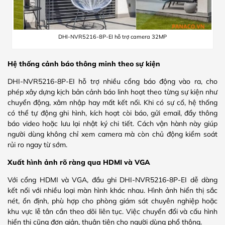
DHI-NVR5216-8P-EI hỗ trợ camera 32MP
Hệ thống cảnh báo thông minh theo sự kiện
DHI-NVR5216-8P-EI hỗ trợ nhiều cổng báo động vào ra, cho
phép xây dựng kịch bản cảnh báo linh hoạt theo từng sự kiện như
chuyển động, xâm nhập hay mất kết nối. Khi có sự cố, hệ thống
có thể tự động ghi hình, kích hoạt còi báo, gửi email, đẩy thông
báo video hoặc lưu lại nhật ký chi tiết. Cách vận hành này giúp
người dùng không chỉ xem camera mà còn chủ động kiểm soát
rủi ro ngay từ sớm.
Xuất hình ảnh rõ ràng qua HDMI và VGA
Với cổng HDMI và VGA, đầu ghi DHI-NVR5216-8P-EI dễ dàng
kết nối với nhiều loại màn hình khác nhau. Hình ảnh hiển thị sắc
nét, ổn định, phù hợp cho phòng giám sát chuyên nghiệp hoặc
khu vực lễ tân cần theo dõi liên tục. Việc chuyển đổi và cấu hình
hiển thị cũng đơn giản, thuận tiện cho người dùng phổ thông.