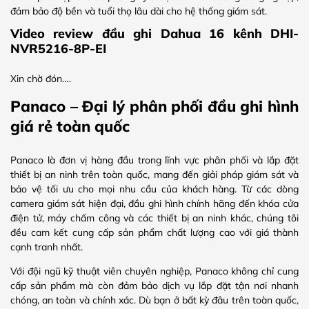
đảm bảo độ bền và tuổi thọ lâu dài cho hệ thống giám sát.
Video review đầu ghi Dahua 16 kênh DHI-
NVR5216-8P-EI
Xin chờ đón….
Panaco – Đại lý phân phối đầu ghi hình
giá rẻ toàn quốc
Panaco là đơn vị hàng đầu trong lĩnh vực phân phối và lắp đặt
thiết bị an ninh trên toàn quốc, mang đến giải pháp giám sát và
bảo vệ tối ưu cho mọi nhu cầu của khách hàng. Từ các dòng
camera giám sát hiện đại, đầu ghi hình chính hãng đến khóa cửa
điện tử, máy chấm công và các thiết bị an ninh khác, chúng tôi
đều cam kết cung cấp sản phẩm chất lượng cao với giá thành
cạnh tranh nhất.
Với đội ngũ kỹ thuật viên chuyên nghiệp, Panaco không chỉ cung
cấp sản phẩm mà còn đảm bảo dịch vụ lắp đặt tận nơi nhanh
chóng, an toàn và chính xác. Dù bạn ở bất kỳ đâu trên toàn quốc,