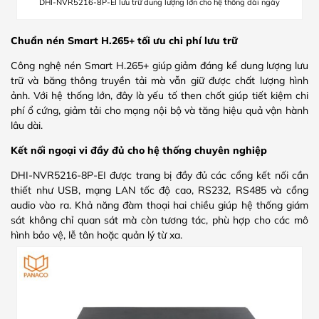
DHI-NVR5216-8P-EI lưu trữ dung lượng lớn cho hệ thống dài ngày
Chuẩn nén Smart H.265+ tối ưu chi phí lưu trữ
Công nghệ nén Smart H.265+ giúp giảm đáng kể dung lượng lưu
trữ và băng thông truyền tải mà vẫn giữ được chất lượng hình
ảnh. Với hệ thống lớn, đây là yếu tố then chốt giúp tiết kiệm chi
phí ổ cứng, giảm tải cho mạng nội bộ và tăng hiệu quả vận hành
lâu dài.
Kết nối ngoại vi đầy đủ cho hệ thống chuyên nghiệp
DHI-NVR5216-8P-EI được trang bị đầy đủ các cổng kết nối cần
thiết như USB, mạng LAN tốc độ cao, RS232, RS485 và cổng
audio vào ra. Khả năng đàm thoại hai chiều giúp hệ thống giám
sát không chỉ quan sát mà còn tương tác, phù hợp cho các mô
hình bảo vệ, lễ tân hoặc quản lý từ xa.