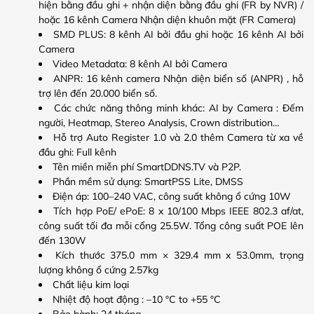
hiện bằng đầu ghi + nhận diện bằng đầu ghi (FR by NVR) /
hoặc 16 kênh Camera Nhận diện khuôn mặt (FR Camera)
SMD PLUS: 8 kênh AI bởi đầu ghi hoặc 16 kênh AI bởi
Camera
Video Metadata: 8 kênh AI bởi Camera
ANPR: 16 kênh camera Nhận diện biển số (ANPR) , hỗ
trợ lên đến 20.000 biển số.
Các chức năng thông minh khác: AI by Camera : Đếm
người, Heatmap, Stereo Analysis, Crown distribution…
Hỗ trợ Auto Register 1.0 và 2.0 thêm Camera từ xa về
đầu ghi: Full kênh
Tên miền miễn phí SmartDDNS.TV và P2P.
Phần mềm sử dụng: SmartPSS Lite, DMSS
Điện áp: 100–240 VAC, công suất không ổ cứng 10W
Tích hợp PoE/ ePoE: 8 x 10/100 Mbps IEEE 802.3 af/at,
công suất tối đa mỗi cổng 25.5W. Tổng công suất POE lên
đến 130W
Kích thước 375.0 mm × 329.4 mm x 53.0mm, trọng
lượng không ổ cứng 2.57kg
Chất liệu kim loại
Nhiệt độ hoạt động : –10 °C to +55 °C
Bảo hành: 24 tháng.​