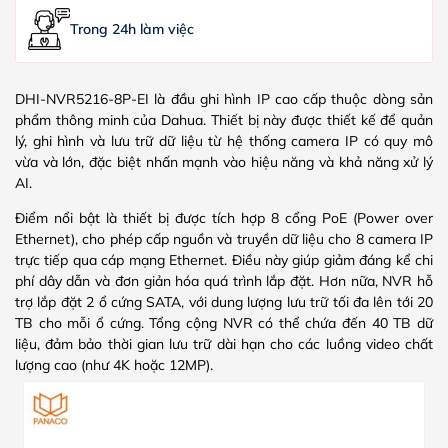
Trong 24h làm việc
DHI-NVR5216-8P-EI là đầu ghi hình IP cao cấp thuộc dòng sản
phẩm thông minh của Dahua. Thiết bị này được thiết kế để quản
lý, ghi hình và lưu trữ dữ liệu từ hệ thống camera IP có quy mô
vừa và lớn, đặc biệt nhấn mạnh vào hiệu năng và khả năng xử lý
AI.
Điểm nổi bật là thiết bị được tích hợp 8 cổng PoE (Power over
Ethernet), cho phép cấp nguồn và truyền dữ liệu cho 8 camera IP
trực tiếp qua cáp mạng Ethernet. Điều này giúp giảm đáng kể chi
phí dây dẫn và đơn giản hóa quá trình lắp đặt. Hơn nữa, NVR hỗ
trợ lắp đặt 2 ổ cứng SATA, với dung lượng lưu trữ tối đa lên tới 20
TB cho mỗi ổ cứng. Tổng cộng NVR có thể chứa đến 40 TB dữ
liệu, đảm bảo thời gian lưu trữ dài hạn cho các luồng video chất
lượng cao (như 4K hoặc 12MP).