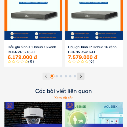
Đầu ghi hình IP Dahua 16 kênh
Đầu ghi hình IP Dahua 16 kênh
DHI-NVR5216-EI
DHI-NVR5416-EI
6.179.000
đ
7.579.000
đ
( 0 )
( 0 )
Các bài viết liên quan
Xem tất cả