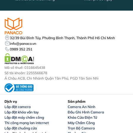
32/39 Bùi Đình Túy, Phường Bình Thạnh, Thành Phố Hồ Chí Minh
info@panaco.vn
0989 352 251
Mã số thuế: 0316645438
Số tài khoản: 2255566678
Á Châu ACB, Chi Nhánh Quận Tân Phú, PGD Tân Sơn Nhì
Dịch vụ
Sản phẩm
Lắp đặt camera
Camera An Ninh
Lắp đặt khóa vân tay
Đầu Ghi Hình Camera
Lắp đặt máy chấm công
Khóa Cửa Điện Tử
Thi công mạng lan internet
Máy Chấm Công
Lắp đặt chuông cửa
Trọn Bộ Camera