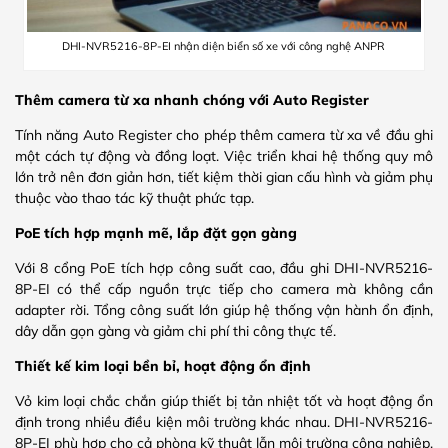
DHI-NVR5216-8P-EI nhận diện biển số xe với công nghệ ANPR
Thêm camera từ xa nhanh chóng với Auto Register
Tính năng Auto Register cho phép thêm camera từ xa về đầu ghi
một cách tự động và đồng loạt. Việc triển khai hệ thống quy mô
lớn trở nên đơn giản hơn, tiết kiệm thời gian cấu hình và giảm phụ
thuộc vào thao tác kỹ thuật phức tạp.
PoE tích hợp mạnh mẽ, lắp đặt gọn gàng
Với 8 cổng PoE tích hợp công suất cao, đầu ghi DHI-NVR5216-
8P-EI có thể cấp nguồn trực tiếp cho camera mà không cần
adapter rời. Tổng công suất lớn giúp hệ thống vận hành ổn định,
dây dẫn gọn gàng và giảm chi phí thi công thực tế.
Thiết kế kim loại bền bỉ, hoạt động ổn định
Vỏ kim loại chắc chắn giúp thiết bị tản nhiệt tốt và hoạt động ổn
định trong nhiều điều kiện môi trường khác nhau. DHI-NVR5216-
8P-EI phù hợp cho cả phòng kỹ thuật lẫn môi trường công nghiệp,