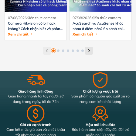
07/08/2026
Kiến thức camera
07/08/2026
Kiến thức camera
Camera Hikvision có bị hack
AcuSearch và AcuSense khác
không? Cách nhận biết và phòng
nhau ở điểm nào? So sánh chi
tránh hiệu quả
Xem chi tiết
tiết từ A-Z
Xem chi tiết
Giao hàng linh động
Chất lượng vượt trội
Giao hàng nhanh tới tay người sử
Sản phẩm có nguồn gốc xuất xứ rõ
dụng trong ngày, tối đa 72h
ràng, cam kết chất lượng
Giá cả cạnh tranh
Hậu mãi chu đáo
Cam kết mức giá bán và chiết khấu
Bảo hành toàn diện đầy đủ, đổi trả
tốt nhất cho khách hàng
miễn phí 30 ngày