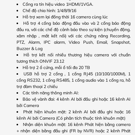
Cổng ra tín hiệu video 1HDMI/1VGA.
Chế độ chia hình: 1/4/8/9/16
Hỗ trợ xem lại đồng thời 16 camera cùng lúc
Hỗ trợ 4 cổng báo động đầu vào và 2 cổng báo động
đầu ra, với các chế độ cảnh báo theo sự kiện (chuyển động.
xâm nhập , mất kết nối) với các chứng năng Recording,
PTZ, Alarm, IPC alarm, Video Push, Email, Snapshot,
Buzzer & Log
Hỗ trợ kết nối nhiều thương hiệu camera với chuẩn
tương thích ONVIF 23.12
Hỗ trợ 2 ổ cứng, mỗi ổ tối đa 20 TB
USB hỗ trợ 2 cổng , 1 cổng RJ45 (10/100/1000M), 1
cổng RS232, 1 cổng RS485, 1 cổng audio vào 1 cổng ra, hỗ
trợ đàm thoại 2 chiều
Các tính năng thông minh AI:
Bảo vệ vành đai: 4 kênh AI bởi đầu ghi hoặc 16 kênh AI
bởi Camera
Phát hiện khuôn mặt: 2 kênh AI bởi đầu ghi hoặc 16
kênh AI bởi Camera (Có phân tích thuộc tính khuôn mặt)
Nhận diện khuôn mặt: 16 kênh Phát hiện bằng camera
+ nhận diện bằng đầu ghi (FR by NVR) hoặc 2 kênh Phát