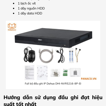
1 bịch ốc vít
1 dây nguồn HDD
1 dây data HDD
Full bộ đầu ghi IP Dahua DHI-NVR5216-8P-EI
Hướng dẫn sử dụng đầu ghi đạt hiệu
suất tốt nhất