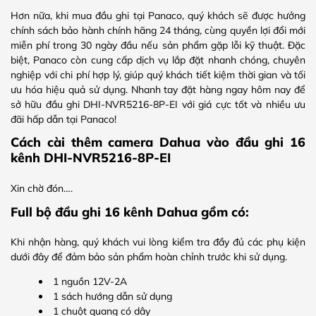
Hơn nữa, khi mua đầu ghi tại Panaco, quý khách sẽ được hưởng
chính sách bảo hành chính hãng 24 tháng, cùng quyền lợi đổi mới
miễn phí trong 30 ngày đầu nếu sản phẩm gặp lỗi kỹ thuật. Đặc
biệt, Panaco còn cung cấp dịch vụ lắp đặt nhanh chóng, chuyên
nghiệp với chi phí hợp lý, giúp quý khách tiết kiệm thời gian và tối
ưu hóa hiệu quả sử dụng. Nhanh tay đặt hàng ngay hôm nay để
sở hữu đầu ghi DHI-NVR5216-8P-EI với giá cực tốt và nhiều ưu
đãi hấp dẫn tại Panaco!
Cách cài thêm camera Dahua vào đầu ghi 16
kênh DHI-NVR5216-8P-EI
Xin chờ đón….
Full bộ đầu ghi 16 kênh Dahua gồm có:
Khi nhận hàng, quý khách vui lòng kiểm tra đầy đủ các phụ kiện
dưới đây để đảm bảo sản phẩm hoàn chỉnh trước khi sử dụng.
1 nguồn 12V-2A
1 sách hướng dẫn sử dụng
1 chuột quang có dây