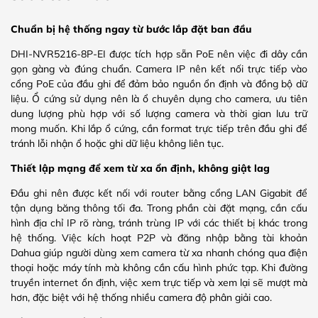
Chuẩn bị hệ thống ngay từ bước lắp đặt ban đầu
DHI-NVR5216-8P-EI được tích hợp sẵn PoE nên việc đi dây cần
gọn gàng và đúng chuẩn. Camera IP nên kết nối trực tiếp vào
cổng PoE của đầu ghi để đảm bảo nguồn ổn định và đồng bộ dữ
liệu. Ổ cứng sử dụng nên là ổ chuyên dụng cho camera, ưu tiên
dung lượng phù hợp với số lượng camera và thời gian lưu trữ
mong muốn. Khi lắp ổ cứng, cần format trực tiếp trên đầu ghi để
tránh lỗi nhận ổ hoặc ghi dữ liệu không liên tục.
Thiết lập mạng để xem từ xa ổn định, không giật lag
Đầu ghi nên được kết nối với router bằng cổng LAN Gigabit để
tận dụng băng thông tối đa. Trong phần cài đặt mạng, cần cấu
hình địa chỉ IP rõ ràng, tránh trùng IP với các thiết bị khác trong
hệ thống. Việc kích hoạt P2P và đăng nhập bằng tài khoản
Dahua giúp người dùng xem camera từ xa nhanh chóng qua điện
thoại hoặc máy tính mà không cần cấu hình phức tạp. Khi đường
truyền internet ổn định, việc xem trực tiếp và xem lại sẽ mượt mà
hơn, đặc biệt với hệ thống nhiều camera độ phân giải cao.