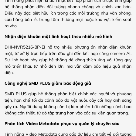
Tính năng phát hiện khuôn mặt kết hợp phân tích thuộc tính giúp
hệ thống nhận diện đối tượng nhanh chóng và chính xác hơn.
Điều này đặc biệt hữu ích trong các môi trường như văn phòng,
cửa hàng bán lẻ, trung tâm thương mại hoặc khu vực kiểm soát
ra vào.
Nhận diện khuôn mặt linh hoạt theo nhiều mô hình
DHI-NVR5216-8P-EI hỗ trợ nhiều phương án nhận diện khuôn
mặt, từ xử lý trực tiếp trên đầu ghi đến kết hợp cùng camera AI.
Sự linh hoạt này giúp hệ thống dễ dàng thích ứng với từng quy
mô triển khai, từ nhỏ đến lớn, mà vẫn đảm bảo hiệu quả nhận
diện.
Công nghệ SMD PLUS giảm báo động giả
SMD PLUS giúp hệ thống phân biệt chính xác người và phương
tiện, hạn chế tối đa cảnh báo do vật nuôi, cây cối hay ánh sáng
gây ra. Người dùng không còn bị làm phiền bởi những cảnh báo
không cần thiết, từ đó tập trung hơn vào các sự kiện quan trọng.
Phân tích Video Metadata phục vụ quản lý chuyên sâu
Tính năng Video Metadata cung cấp dữ liệu chi tiết về đối tượng