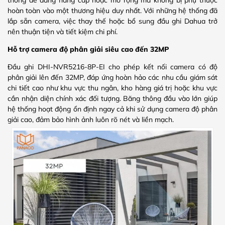
thống dễ dàng nâng cấp hoặc mở rộng mà không bị phụ thuộc
hoàn toàn vào một thương hiệu duy nhất. Với những hệ thống đã
lắp sẵn camera, việc thay thế hoặc bổ sung đầu ghi Dahua trở
nên thuận tiện và tiết kiệm chi phí.
Hỗ trợ camera độ phân giải siêu cao đến 32MP
Đầu ghi DHI-NVR5216-8P-EI cho phép kết nối camera có độ
phân giải lên đến 32MP, đáp ứng hoàn hảo các nhu cầu giám sát
chi tiết cao như khu vực thu ngân, kho hàng giá trị hoặc khu vực
cần nhận diện chính xác đối tượng. Băng thông đầu vào lớn giúp
hệ thống hoạt động ổn định ngay cả khi sử dụng camera độ phân
giải cao, đảm bảo hình ảnh luôn rõ nét và liền mạch.