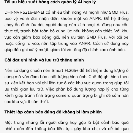
Tối ưu hiệu suất bằng cách quản lý AI hợp lý
DHI-NVR5216-8P-EI có nhiều tính năng AI mạnh như SMD Plus,
bảo vệ vành đai, nhận diện khuôn mặt và ANPR. Để hệ thống
chạy ổn định lâu dài, người dùng nên kích hoạt AI đúng nhu cầu
thực tế, tránh bật toàn bộ cùng lúc nếu không cần thiết. Với khu
vực cần giảm báo động giả, nên ưu tiên SMD Plus. Với bãi xe
hoặc cổng ra vào, nên tập trung vào ANPR. Cách sử dụng này
giúp đầu ghi xử lý mượt, giảm tải và tăng độ chính xác cảnh báo.
Cài đặt ghi hình và lưu trữ thông minh
Nên sử dụng chuẩn nén Smart H.265+ để tiết kiệm dung lượng ổ
cứng mà vẫn đảm bảo chất lượng hình ảnh. Chế độ ghi hình theo
sự kiện kết hợp với ghi liên tục ở các khu vực quan trọng giúp tối
ưu thời gian lưu trữ. Việc phân bổ dung lượng hợp lý cho từng
kênh giúp tránh tình trạng camera quan trọng bị ghi đè sớm hơn
các khu vực ít cần thiết.
Thiết lập cảnh báo đúng để không bị làm phiền
Một trong những lỗi người dùng hay gặp là bật cảnh báo quá
nhiều dẫn đến thông báo liên tục, gây khó chịu và dễ bỏ qua