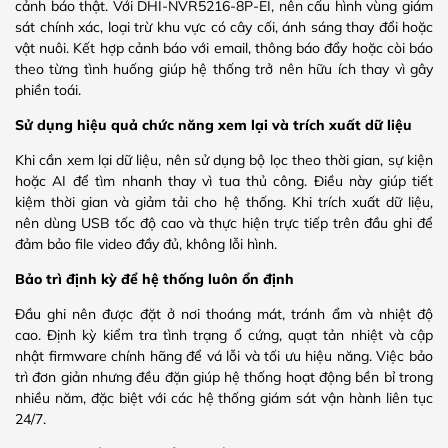
cảnh báo thật. Với DHI-NVR5216-8P-EI, nên cấu hình vùng giám
sát chính xác, loại trừ khu vực có cây cối, ánh sáng thay đổi hoặc
vật nuôi. Kết hợp cảnh báo với email, thông báo đẩy hoặc còi báo
theo từng tình huống giúp hệ thống trở nên hữu ích thay vì gây
phiền toái.
Sử dụng hiệu quả chức năng xem lại và trích xuất dữ liệu
Khi cần xem lại dữ liệu, nên sử dụng bộ lọc theo thời gian, sự kiện
hoặc AI để tìm nhanh thay vì tua thủ công. Điều này giúp tiết
kiệm thời gian và giảm tải cho hệ thống. Khi trích xuất dữ liệu,
nên dùng USB tốc độ cao và thực hiện trực tiếp trên đầu ghi để
đảm bảo file video đầy đủ, không lỗi hình.
Bảo trì định kỳ để hệ thống luôn ổn định
Đầu ghi nên được đặt ở nơi thoáng mát, tránh ẩm và nhiệt độ
cao. Định kỳ kiểm tra tình trạng ổ cứng, quạt tản nhiệt và cập
nhật firmware chính hãng để vá lỗi và tối ưu hiệu năng. Việc bảo
trì đơn giản nhưng đều đặn giúp hệ thống hoạt động bền bỉ trong
nhiều năm, đặc biệt với các hệ thống giám sát vận hành liên tục
24/7.