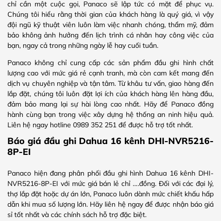
chỉ cần một cuộc gọi, Panaco sẽ lập tức có mặt để phục vụ.
Chúng tôi hiểu rằng thời gian của khách hàng là quý giá, vì vậy
đội ngũ kỹ thuật viên luôn làm việc nhanh chóng, thẩm mỹ, đảm
bảo không ảnh hưởng đến lịch trình cá nhân hay công việc của
bạn, ngay cả trong những ngày lễ hay cuối tuần.
Panaco không chỉ cung cấp các sản phẩm đầu ghi hình chất
lượng cao với mức giá rẻ cạnh tranh, mà còn cam kết mang đến
dịch vụ chuyên nghiệp và tận tâm. Từ khâu tư vấn, giao hàng đến
lắp đặt, chúng tôi luôn đặt lợi ích của khách hàng lên hàng đầu,
đảm bảo mang lại sự hài lòng cao nhất. Hãy để Panaco đồng
hành cùng bạn trong việc xây dựng hệ thống an ninh hiệu quả.
Liên hệ ngay hotline 0989 352 251 để được hỗ trợ tốt nhất.
Báo giá đầu ghi Dahua 16 kênh DHI-NVR5216-
8P-EI
Panaco hiện đang phân phối đầu ghi hình Dahua 16 kênh DHI-
NVR5216-8P-EI với mức giá bán lẻ chỉ ….đồng. Đối với các đại lý,
thợ lắp đặt hoặc dự án lớn, Panaco luôn dành mức chiết khấu hấp
dẫn khi mua số lượng lớn. Hãy liên hệ ngay để được nhận báo giá
sỉ tốt nhất và các chính sách hỗ trợ đặc biệt.