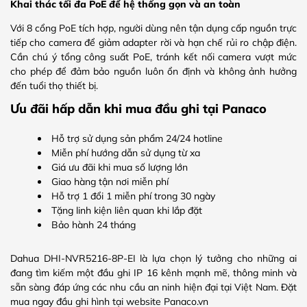
Khai thác tối đa PoE để hệ thống gọn và an toàn
Với 8 cổng PoE tích hợp, người dùng nên tận dụng cấp nguồn trực
tiếp cho camera để giảm adapter rời và hạn chế rủi ro chập điện.
Cần chú ý tổng công suất PoE, tránh kết nối camera vượt mức
cho phép để đảm bảo nguồn luôn ổn định và không ảnh hưởng
đến tuổi thọ thiết bị.
Ưu đãi hấp dẫn khi mua đầu ghi tại Panaco
Hỗ trợ sử dụng sản phẩm 24/24 hotline
Miễn phí hướng dẫn sử dụng từ xa
Giá ưu đãi khi mua số lượng lớn
Giao hàng tận nơi miễn phí
Hỗ trợ 1 đổi 1 miễn phí trong 30 ngày
Tặng linh kiện liên quan khi lắp đặt
Bảo hành 24 tháng
Dahua DHI-NVR5216-8P-EI là lựa chọn lý tưởng cho những ai
đang tìm kiếm một đầu ghi IP 16 kênh mạnh mẽ, thông minh và
sẵn sàng đáp ứng các nhu cầu an ninh hiện đại tại Việt Nam. Đặt
mua ngay đầu ghi hình tại website Panaco.vn