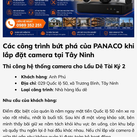
Các công trình bứt phá của PANACO khi
lắp đặt camera tại Tây Ninh
Thi công hệ thống camera cho Lẩu Dê Tài Ký 2
Khách hàng
: Anh Phú
Địa chỉ
: 029 Quốc lộ 50, xã Trương Bình, Tây Ninh
Loại công trình
: Nhà hàng lẩu dê
Nhu cầu của khách hàng:
Điểm đặc biệt của quán là nằm ngay mặt tiền Quốc lộ 50 nên xe ra
vào rất nhiều, nhất là buổi tối. Sau khi đi một vòng khảo sát, bên
mình thấy bãi giữ xe nằm tách khỏi khu vực ăn uống, còn khu bếp
và quầy thu ngân lại ở hai đầu khác nhau. Nếu chỉ lắp vài camera ở
giữa thì gần như không quản lý được toàn bộ hoạt động.