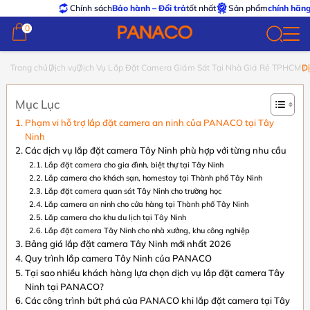
Chính sách
Bảo hành – Đổi trả
tốt nhất
Sản phẩm
chính hãng – xuất VA
0
0
Trang chủ
Dịch vụ
Dịch Vụ Lắp Đặt Camera Giám Sát Tại Nhà Giá Rẻ TPHCM
Dị
lắ
c
Mục Lục
T
N
Phạm vi hỗ trợ lắp đặt camera an ninh của PANACO tại Tây
tr
Ninh
gó
Các dịch vụ lắp đặt camera Tây Ninh phù hợp với từng nhu cầu
Bá
Lắp đặt camera cho gia đình, biệt thự tại Tây Ninh
2
Lắp camera cho khách sạn, homestay tại Thành phố Tây Ninh
Lắp đặt camera quan sát Tây Ninh cho trường học
Lắp camera an ninh cho cửa hàng tại Thành phố Tây Ninh
Lắp camera cho khu du lịch tại Tây Ninh
Lắp đặt camera Tây Ninh cho nhà xưởng, khu công nghiệp
Bảng giá lắp đặt camera Tây Ninh mới nhất 2026
Quy trình lắp camera Tây Ninh của PANACO
Tại sao nhiều khách hàng lựa chọn dịch vụ lắp đặt camera Tây
Ninh tại PANACO?
Các công trình bứt phá của PANACO khi lắp đặt camera tại Tây