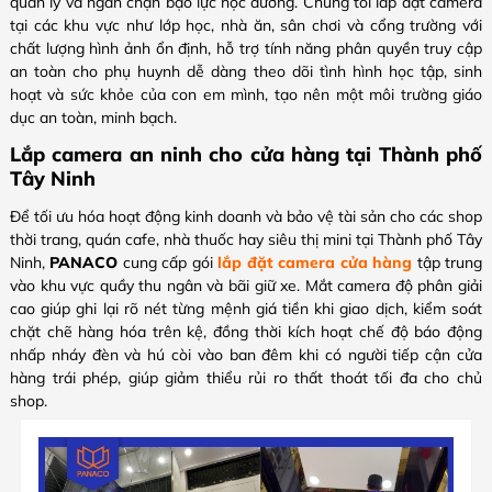
quản lý và ngăn chặn bạo lực học đường. Chúng tôi lắp đặt camera
tại các khu vực như lớp học, nhà ăn, sân chơi và cổng trường với
chất lượng hình ảnh ổn định, hỗ trợ tính năng phân quyền truy cập
an toàn cho phụ huynh dễ dàng theo dõi tình hình học tập, sinh
hoạt và sức khỏe của con em mình, tạo nên một môi trường giáo
dục an toàn, minh bạch.
Lắp camera an ninh cho cửa hàng tại Thành phố
Tây Ninh
Để tối ưu hóa hoạt động kinh doanh và bảo vệ tài sản cho các shop
thời trang, quán cafe, nhà thuốc hay siêu thị mini tại Thành phố Tây
Ninh,
PANACO
cung cấp gói
lắp đặt camera cửa hàng
tập trung
vào khu vực quầy thu ngân và bãi giữ xe. Mắt camera độ phân giải
cao giúp ghi lại rõ nét từng mệnh giá tiền khi giao dịch, kiểm soát
chặt chẽ hàng hóa trên kệ, đồng thời kích hoạt chế độ báo động
nhấp nháy đèn và hú còi vào ban đêm khi có người tiếp cận cửa
hàng trái phép, giúp giảm thiểu rủi ro thất thoát tối đa cho chủ
shop.