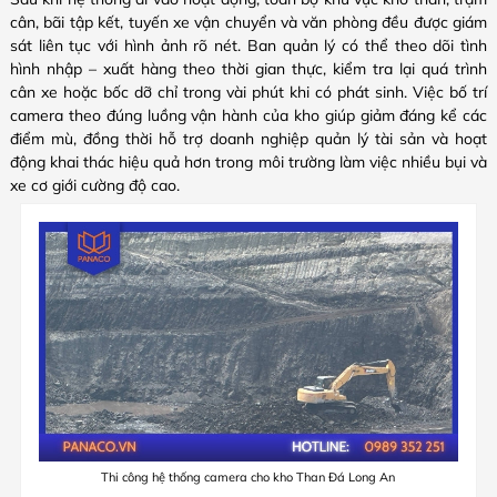
cân, bãi tập kết, tuyến xe vận chuyển và văn phòng đều được giám
sát liên tục với hình ảnh rõ nét. Ban quản lý có thể theo dõi tình
hình nhập – xuất hàng theo thời gian thực, kiểm tra lại quá trình
cân xe hoặc bốc dỡ chỉ trong vài phút khi có phát sinh. Việc bố trí
camera theo đúng luồng vận hành của kho giúp giảm đáng kể các
điểm mù, đồng thời hỗ trợ doanh nghiệp quản lý tài sản và hoạt
động khai thác hiệu quả hơn trong môi trường làm việc nhiều bụi và
xe cơ giới cường độ cao.
Thi công hệ thống camera cho kho Than Đá Long An