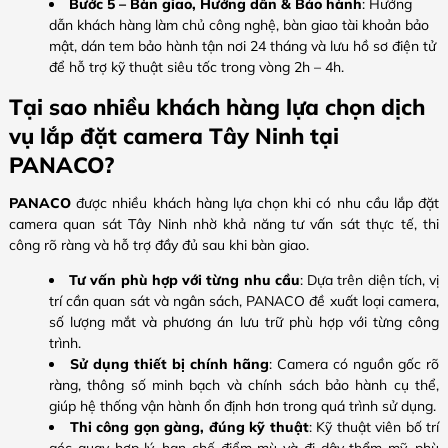
Bước 5 – Bàn giao, Hướng dẫn & Bảo hành
: Hướng
dẫn khách hàng làm chủ công nghệ, bàn giao tài khoản bảo
mật, dán tem bảo hành tận nơi 24 tháng và lưu hồ sơ điện tử
để hỗ trợ kỹ thuật siêu tốc trong vòng 2h – 4h.
Tại sao nhiều khách hàng lựa chọn dịch
vụ lắp đặt camera Tây Ninh tại
PANACO?
PANACO
được nhiều khách hàng lựa chọn khi có nhu cầu lắp đặt
camera quan sát Tây Ninh nhờ khả năng tư vấn sát thực tế, thi
công rõ ràng và hỗ trợ đầy đủ sau khi bàn giao.
Tư vấn phù hợp với từng nhu cầu
: Dựa trên diện tích, vị
trí cần quan sát và ngân sách, PANACO đề xuất loại camera,
số lượng mắt và phương án lưu trữ phù hợp với từng công
trình.
Sử dụng thiết bị chính hãng
: Camera có nguồn gốc rõ
ràng, thông số minh bạch và chính sách bảo hành cụ thể,
giúp hệ thống vận hành ổn định hơn trong quá trình sử dụng.
Thi công gọn gàng, đúng kỹ thuật
: Kỹ thuật viên bố trí