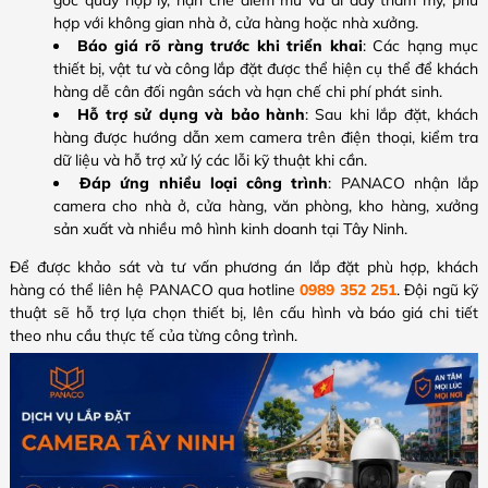
góc quay hợp lý, hạn chế điểm mù và đi dây thẩm mỹ, phù
hợp với không gian nhà ở, cửa hàng hoặc nhà xưởng.
Báo giá rõ ràng trước khi triển khai
: Các hạng mục
thiết bị, vật tư và công lắp đặt được thể hiện cụ thể để khách
hàng dễ cân đối ngân sách và hạn chế chi phí phát sinh.
Hỗ trợ sử dụng và bảo hành
: Sau khi lắp đặt, khách
hàng được hướng dẫn xem camera trên điện thoại, kiểm tra
dữ liệu và hỗ trợ xử lý các lỗi kỹ thuật khi cần.
Đáp ứng nhiều loại công trình
: PANACO nhận lắp
camera cho nhà ở, cửa hàng, văn phòng, kho hàng, xưởng
sản xuất và nhiều mô hình kinh doanh tại Tây Ninh.
Để được khảo sát và tư vấn phương án lắp đặt phù hợp, khách
hàng có thể liên hệ PANACO qua hotline
0989 352 251
. Đội ngũ kỹ
thuật sẽ hỗ trợ lựa chọn thiết bị, lên cấu hình và báo giá chi tiết
theo nhu cầu thực tế của từng công trình.