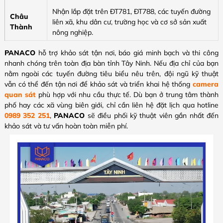
Nhận lắp đặt trên ĐT781, ĐT788, các tuyến đường
Châu
liên xã, khu dân cư, trường học và cơ sở sản xuất
Thành
nông nghiệp.
PANACO
hỗ trợ khảo sát tận nơi, báo giá minh bạch và thi công
nhanh chóng trên toàn địa bàn tỉnh Tây Ninh. Nếu địa chỉ của bạn
nằm ngoài các tuyến đường tiêu biểu nêu trên, đội ngũ kỹ thuật
vẫn có thể đến tận nơi để khảo sát và triển khai hệ thống
camera
quan sát
phù hợp với nhu cầu thực tế. Dù bạn ở trung tâm thành
phố hay các xã vùng biên giới, chỉ cần liên hệ đặt lịch qua hotline
0989 352 251
,
PANACO
sẽ điều phối kỹ thuật viên gần nhất đến
khảo sát và tư vấn hoàn toàn miễn phí.