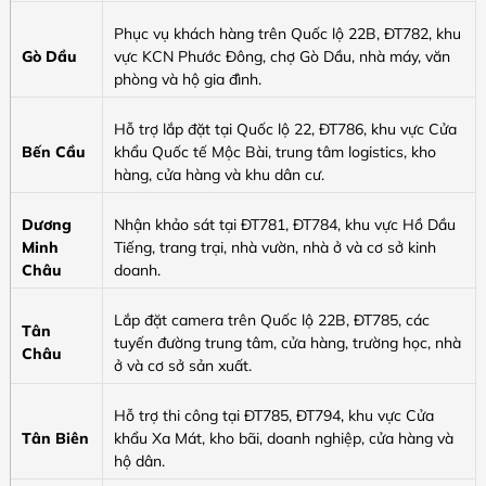
Phục vụ khách hàng trên Quốc lộ 22B, ĐT782, khu
Gò Dầu
vực KCN Phước Đông, chợ Gò Dầu, nhà máy, văn
phòng và hộ gia đình.
Hỗ trợ lắp đặt tại Quốc lộ 22, ĐT786, khu vực Cửa
Bến Cầu
khẩu Quốc tế Mộc Bài, trung tâm logistics, kho
hàng, cửa hàng và khu dân cư.
Dương
Nhận khảo sát tại ĐT781, ĐT784, khu vực Hồ Dầu
Minh
Tiếng, trang trại, nhà vườn, nhà ở và cơ sở kinh
Châu
doanh.
Lắp đặt camera trên Quốc lộ 22B, ĐT785, các
Tân
tuyến đường trung tâm, cửa hàng, trường học, nhà
Châu
ở và cơ sở sản xuất.
Hỗ trợ thi công tại ĐT785, ĐT794, khu vực Cửa
Tân Biên
khẩu Xa Mát, kho bãi, doanh nghiệp, cửa hàng và
hộ dân.