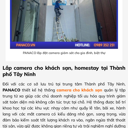
PANACO lắp đặt camera giám sát cho gia đình, biệt thự
Lắp camera cho khách sạn, homestay tại Thành
phố Tây Ninh
Đối với các cơ sở lưu trú tại trung tâm Thành phố Tây Ninh,
PANACO
thiết kế hệ thống
camera cho khách sạn
quản lý tập
trung từ xa giúp các chủ doanh nghiệp tối ưu hóa quy trình giám
sát toàn diện mà không cần túc trực tại chỗ. Hệ thống được bố trí
khoa học tại các khu vực nhạy cảm như quầy lễ tân, bãi xe, hành
lang với các mắt camera có kiểu dáng nhỏ gọn, sang trọng, vừa
đảm bảo kiểm soát tốt lượng khách ra vào, ngăn ngừa thất thoát
tài sản, vừa giữ được không gian riêng tư và trải nghiệm nghỉ dưỡng