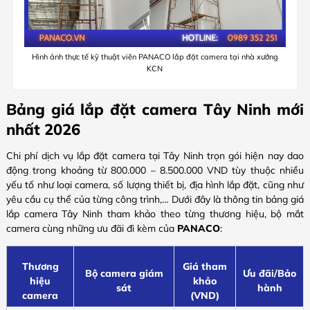
Hình ảnh thực tế kỹ thuật viên PANACO lắp đặt camera tại nhà xưởng
KCN
Bảng giá lắp đặt camera Tây Ninh mới
nhất 2026
Chi phí dịch vụ lắp đặt camera tại Tây Ninh trọn gói hiện nay dao
động trong khoảng từ 800.000 – 8.500.000 VND tùy thuộc nhiều
yếu tố như loại camera, số lượng thiết bị, địa hình lắp đặt, cũng như
yêu cầu cụ thể của từng công trình,… Dưới đây là thông tin bảng giá
lắp camera Tây Ninh tham khảo theo từng thương hiệu, bộ mắt
camera cùng những ưu đãi đi kèm của
PANACO
:
Thương
Giá tham
Bộ camera giám
Ưu đãi/Bảo
hiệu
khảo
sát
hành
camera
(VND)