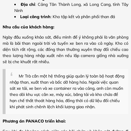
Địa chỉ
: Cảng Tân Thành Long, xã Long Cang, tỉnh Tây
Ninh
Loại công trình
: Kho tập kết và phân phối than đá
Nhu cầu của khách hàng:
Ngày đầu xuống khảo sát, điều mình để ý không phải là văn phòng
mà là bãi than ngoài trời và tuyến xe ben ra vào cả ngày. Kho có
diện tích rất rộng, các đống than thường xuyên thay đổi chiều cao
theo lượng hàng nhập xuất nên nếu lắp camera giống nhà xưởng
sẽ bị che khuất rất nhiều.
Mr Trà cần một hệ thống giúp quản lý toàn bộ hoạt động
nhập than, xuất than và bốc dỡ hàng hóa. Ngoài việc quan
sát xe tải, xe ben và xe container ra vào cảng, anh còn muốn
theo dõi khu vực cân xe, máy xúc, băng tải và kho chứa để
hạn chế thất thoát hàng hóa, đồng thời có dữ liệu đối chiếu
khi phát sinh chênh lệch khối lượng giao nhận.
Phương án PANACO triển khai: