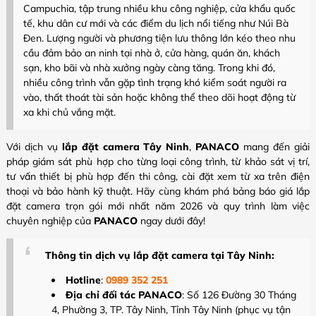
Campuchia, tập trung nhiều khu công nghiệp, cửa khẩu quốc
tế, khu dân cư mới và các điểm du lịch nổi tiếng như Núi Bà
Đen. Lượng người và phương tiện lưu thông lớn kéo theo nhu
cầu đảm bảo an ninh tại nhà ở, cửa hàng, quán ăn, khách
sạn, kho bãi và nhà xưởng ngày càng tăng. Trong khi đó,
nhiều công trình vẫn gặp tình trạng khó kiểm soát người ra
vào, thất thoát tài sản hoặc không thể theo dõi hoạt động từ
xa khi chủ vắng mặt.
Với dịch vụ
lắp đặt camera Tây Ninh
,
PANACO
mang đến giải
pháp giám sát phù hợp cho từng loại công trình, từ khảo sát vị trí,
tư vấn thiết bị phù hợp đến thi công, cài đặt xem từ xa trên điện
thoại và bảo hành kỹ thuật. Hãy cùng khám phá bảng báo giá lắp
đặt camera trọn gói mới nhất năm 2026 và quy trình làm việc
chuyên nghiệp của
PANACO
ngay dưới đây!
Thông tin dịch vụ lắp đặt camera tại Tây Ninh:
Hotline
:
0989 352 251
Địa chỉ đối tác PANACO
:
Số 126 Đường 30 Tháng
4, Phường 3, TP. Tây Ninh, Tỉnh Tây Ninh
(phục vụ tận