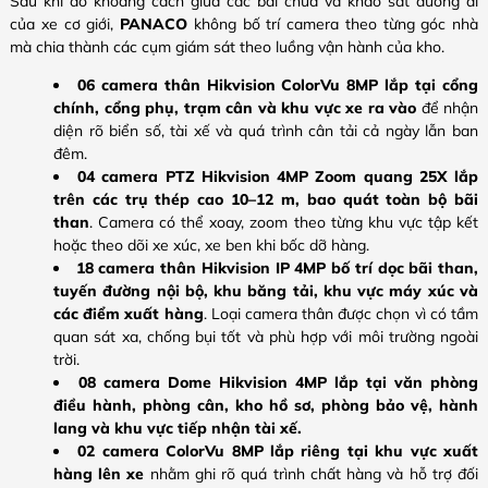
Sau khi đo khoảng cách giữa các bãi chứa và khảo sát đường đi
của xe cơ giới,
PANACO
không bố trí camera theo từng góc nhà
mà chia thành các cụm giám sát theo luồng vận hành của kho.
06 camera thân Hikvision ColorVu 8MP lắp tại cổng
chính, cổng phụ, trạm cân và khu vực xe ra vào
để nhận
diện rõ biển số, tài xế và quá trình cân tải cả ngày lẫn ban
đêm.
04 camera PTZ Hikvision 4MP Zoom quang 25X lắp
trên các trụ thép cao 10–12 m, bao quát toàn bộ bãi
than
. Camera có thể xoay, zoom theo từng khu vực tập kết
hoặc theo dõi xe xúc, xe ben khi bốc dỡ hàng.
18 camera thân Hikvision IP 4MP bố trí dọc bãi than,
tuyến đường nội bộ, khu băng tải, khu vực máy xúc và
các điểm xuất hàng
. Loại camera thân được chọn vì có tầm
quan sát xa, chống bụi tốt và phù hợp với môi trường ngoài
trời.
08 camera Dome Hikvision 4MP lắp tại văn phòng
điều hành, phòng cân, kho hồ sơ, phòng bảo vệ, hành
lang và khu vực tiếp nhận tài xế.
02 camera ColorVu 8MP lắp riêng tại khu vực xuất
hàng lên xe
nhằm ghi rõ quá trình chất hàng và hỗ trợ đối