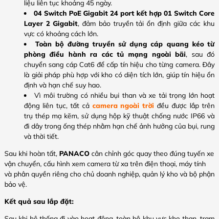
liệu liên tục khoảng 45 ngày.
04 Switch PoE Gigabit 24 port kết hợp 01 Switch Core
Layer 2 Gigabit
, đảm bảo truyền tải ổn định giữa các khu
vực có khoảng cách lớn.
Toàn bộ đường truyền sử dụng cáp quang kéo từ
phòng điều hành ra các tủ mạng ngoài bãi
, sau đó
chuyển sang cáp Cat6 để cấp tín hiệu cho từng camera. Đây
là giải pháp phù hợp với kho có diện tích lớn, giúp tín hiệu ổn
định và hạn chế suy hao.
Vì môi trường có nhiều bụi than và xe tải trọng lớn hoạt
động liên tục, tất cả
camera ngoài trời
đều được lắp trên
trụ thép mạ kẽm, sử dụng hộp kỹ thuật chống nước IP66 và
đi dây trong ống thép nhằm hạn chế ảnh hưởng của bụi, rung
và thời tiết.
Sau khi hoàn tất,
PANACO
cân chỉnh góc quay theo đúng tuyến xe
vận chuyển, cấu hình xem camera từ xa trên điện thoại, máy tính
và phân quyền riêng cho chủ doanh nghiệp, quản lý kho và bộ phận
bảo vệ.
Kết quả sau lắp đặt:
Sau khi hệ thống đi vào hoạt động, toàn bộ khu vực kho than, trạm