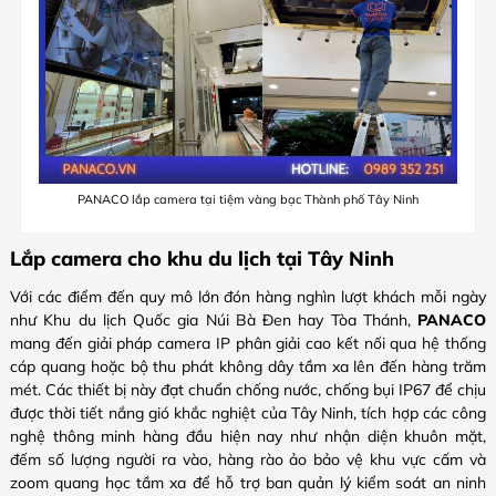
PANACO lắp camera tại tiệm vàng bạc Thành phố Tây Ninh
Lắp camera cho khu du lịch tại Tây Ninh
Với các điểm đến quy mô lớn đón hàng nghìn lượt khách mỗi ngày
như Khu du lịch Quốc gia Núi Bà Đen hay Tòa Thánh,
PANACO
mang đến giải pháp camera IP phân giải cao kết nối qua hệ thống
cáp quang hoặc bộ thu phát không dây tầm xa lên đến hàng trăm
mét. Các thiết bị này đạt chuẩn chống nước, chống bụi IP67 để chịu
được thời tiết nắng gió khắc nghiệt của Tây Ninh, tích hợp các công
nghệ thông minh hàng đầu hiện nay như nhận diện khuôn mặt,
đếm số lượng người ra vào, hàng rào ảo bảo vệ khu vực cấm và
zoom quang học tầm xa để hỗ trợ ban quản lý kiểm soát an ninh