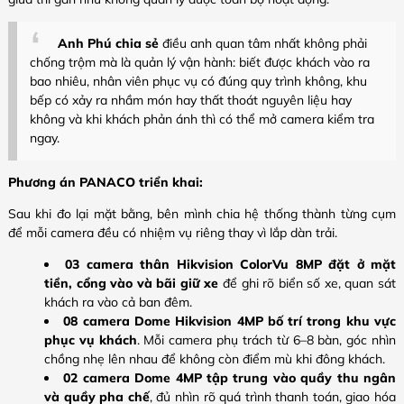
Anh Phú chia sẻ
điều anh quan tâm nhất không phải
chống trộm mà là quản lý vận hành: biết được khách vào ra
bao nhiêu, nhân viên phục vụ có đúng quy trình không, khu
bếp có xảy ra nhầm món hay thất thoát nguyên liệu hay
không và khi khách phản ánh thì có thể mở camera kiểm tra
ngay.
Phương án PANACO triển khai:
Sau khi đo lại mặt bằng, bên mình chia hệ thống thành từng cụm
để mỗi camera đều có nhiệm vụ riêng thay vì lắp dàn trải.
03 camera thân Hikvision ColorVu 8MP đặt ở mặt
tiền, cổng vào và bãi giữ xe
để ghi rõ biển số xe, quan sát
khách ra vào cả ban đêm.
08 camera Dome Hikvision 4MP bố trí trong khu vực
phục vụ khách
. Mỗi camera phụ trách từ 6–8 bàn, góc nhìn
chồng nhẹ lên nhau để không còn điểm mù khi đông khách.
02 camera Dome 4MP tập trung vào quầy thu ngân
và quầy pha chế
, đủ nhìn rõ quá trình thanh toán, giao hóa