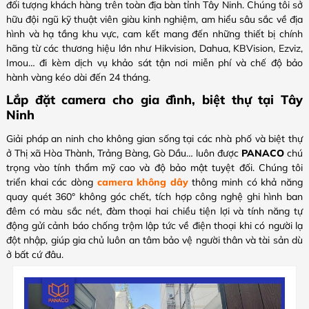
đối tượng khách hàng trên toàn địa bàn tỉnh Tây Ninh. Chúng tôi sở
hữu đội ngũ kỹ thuật viên giàu kinh nghiệm, am hiểu sâu sắc về địa
hình và hạ tầng khu vực, cam kết mang đến những thiết bị chính
hãng từ các thương hiệu lớn như Hikvision, Dahua, KBVision, Ezviz,
Imou… đi kèm dịch vụ khảo sát tận nơi miễn phí và chế độ bảo
hành vàng kéo dài đến 24 tháng.
Lắp đặt camera cho gia đình, biệt thự tại Tây
Ninh
Giải pháp an ninh cho không gian sống tại các nhà phố và biệt thự
ở Thị xã Hòa Thành, Trảng Bàng, Gò Dầu… luôn được
PANACO
chú
trọng vào tính thẩm mỹ cao và độ bảo mật tuyệt đối. Chúng tôi
triển khai các dòng
camera không dây
thông minh có khả năng
quay quét 360° không góc chết, tích hợp công nghệ ghi hình ban
đêm có màu sắc nét, đàm thoại hai chiều tiện lợi và tính năng tự
động gửi cảnh báo chống trộm lập tức về điện thoại khi có người lạ
đột nhập, giúp gia chủ luôn an tâm bảo vệ người thân và tài sản dù
ở bất cứ đâu.