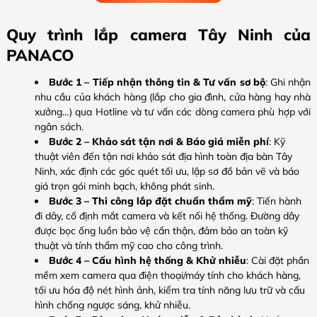
Quy trình lắp camera Tây Ninh của
PANACO
Bước 1 – Tiếp nhận thông tin & Tư vấn sơ bộ
: Ghi nhận
nhu cầu của khách hàng (lắp cho gia đình, cửa hàng hay nhà
xưởng…) qua Hotline và tư vấn các dòng camera phù hợp với
ngân sách.
Bước 2 – Khảo sát tận nơi & Báo giá miễn phí
: Kỹ
thuật viên đến tận nơi khảo sát địa hình toàn địa bàn Tây
Ninh, xác định các góc quét tối ưu, lập sơ đồ bản vẽ và báo
giá trọn gói minh bạch, không phát sinh.
Bước 3 – Thi công lắp đặt chuẩn thẩm mỹ
: Tiến hành
đi dây, cố định mắt camera và kết nối hệ thống. Đường dây
được bọc ống luồn bảo vệ cẩn thận, đảm bảo an toàn kỹ
thuật và tính thẩm mỹ cao cho công trình.
Bước 4 – Cấu hình hệ thống & Khử nhiễu
: Cài đặt phần
mềm xem camera qua điện thoại/máy tính cho khách hàng,
tối ưu hóa độ nét hình ảnh, kiểm tra tính năng lưu trữ và cấu
hình chống ngược sáng, khử nhiễu.