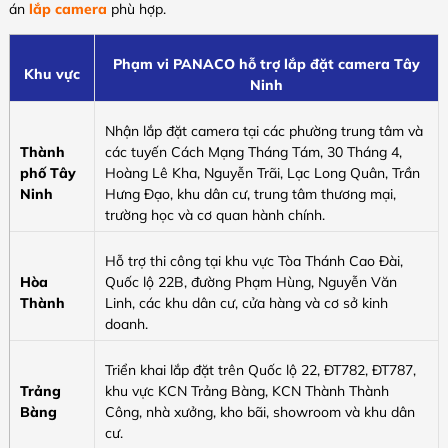
án
lắp camera
phù hợp.
Phạm vi PANACO hỗ trợ lắp đặt camera Tây
Khu vực
Ninh
Nhận lắp đặt camera tại các phường trung tâm và
Thành
các tuyến Cách Mạng Tháng Tám, 30 Tháng 4,
phố Tây
Hoàng Lê Kha, Nguyễn Trãi, Lạc Long Quân, Trần
Ninh
Hưng Đạo, khu dân cư, trung tâm thương mại,
trường học và cơ quan hành chính.
Hỗ trợ thi công tại khu vực Tòa Thánh Cao Đài,
Hòa
Quốc lộ 22B, đường Phạm Hùng, Nguyễn Văn
Thành
Linh, các khu dân cư, cửa hàng và cơ sở kinh
doanh.
Triển khai lắp đặt trên Quốc lộ 22, ĐT782, ĐT787,
Trảng
khu vực KCN Trảng Bàng, KCN Thành Thành
Bàng
Công, nhà xưởng, kho bãi, showroom và khu dân
cư.