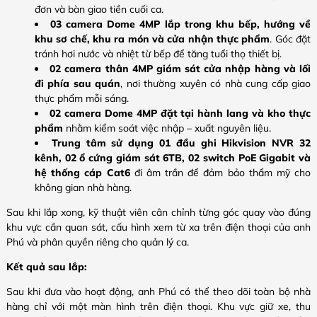
đơn và bàn giao tiền cuối ca.
03 camera Dome 4MP lắp trong khu bếp, hướng về
khu sơ chế, khu ra món và cửa nhận thực phẩm
. Góc đặt
tránh hơi nước và nhiệt từ bếp để tăng tuổi thọ thiết bị.
02 camera thân 4MP giám sát cửa nhập hàng và lối
đi phía sau quán
, nơi thường xuyên có nhà cung cấp giao
thực phẩm mỗi sáng.
02 camera Dome 4MP đặt tại hành lang và kho thực
phẩm
nhằm kiểm soát việc nhập – xuất nguyên liệu.
Trung tâm sử dụng 01 đầu ghi Hikvision NVR 32
kênh, 02 ổ cứng giám sát 6TB, 02 switch PoE Gigabit và
hệ thống cáp Cat6
đi âm trần để đảm bảo thẩm mỹ cho
không gian nhà hàng.
Sau khi lắp xong, kỹ thuật viên cân chỉnh từng góc quay vào đúng
khu vực cần quan sát, cấu hình xem từ xa trên điện thoại của anh
Phú và phân quyền riêng cho quản lý ca.
Kết quả sau lắp:
Sau khi đưa vào hoạt động, anh Phú có thể theo dõi toàn bộ nhà
hàng chỉ với một màn hình trên điện thoại. Khu vực giữ xe, thu