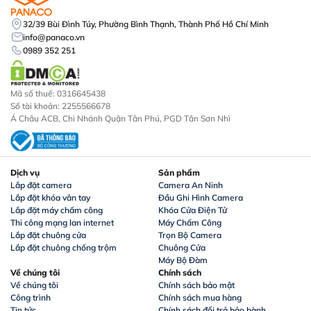
32/39 Bùi Đình Túy, Phường Bình Thạnh, Thành Phố Hồ Chí Minh
info@panaco.vn
0989 352 251
Mã số thuế: 0316645438
Số tài khoản: 2255566678
Á Châu ACB, Chi Nhánh Quận Tân Phú, PGD Tân Sơn Nhì
Dịch vụ
Sản phẩm
Lắp đặt camera
Camera An Ninh
Lắp đặt khóa vân tay
Đầu Ghi Hình Camera
Lắp đặt máy chấm công
Khóa Cửa Điện Tử
Thi công mạng lan internet
Máy Chấm Công
Lắp đặt chuông cửa
Trọn Bộ Camera
Lắp đặt chuông chống trộm
Chuông Cửa
Máy Bộ Đàm
Về chúng tôi
Chính sách
Về chúng tôi
Chính sách bảo mật
Công trình
Chính sách mua hàng
Tin tức
Chính sách đổi trả bảo hành