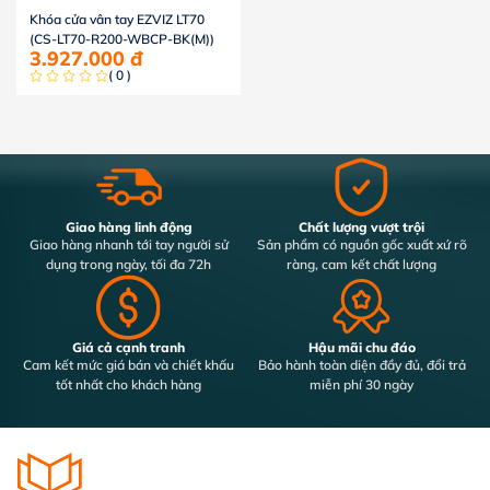
Khóa cửa vân tay EZVIZ LT70
(CS-LT70-R200-WBCP-BK(M))
3.927.000
đ
( 0 )
Giao hàng linh động
Chất lượng vượt trội
Giao hàng nhanh tới tay người sử
Sản phẩm có nguồn gốc xuất xứ rõ
dụng trong ngày, tối đa 72h
ràng, cam kết chất lượng
Giá cả cạnh tranh
Hậu mãi chu đáo
Cam kết mức giá bán và chiết khấu
Bảo hành toàn diện đầy đủ, đổi trả
tốt nhất cho khách hàng
miễn phí 30 ngày