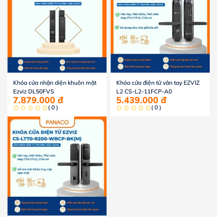
Khóa cửa nhận diện khuôn mặt
Khóa cửa điện tử vân tay EZVIZ
Ezviz DL50FVS
L2 CS-L2-11FCP-A0
7.879.000
đ
5.439.000
đ
( 0 )
( 0 )