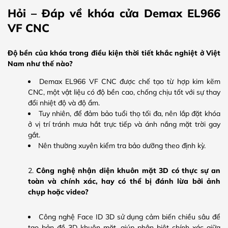
Hỏi – Đáp về khóa cửa Demax EL966
VF CNC
Độ bền của khóa trong điều kiện thời tiết khắc nghiệt ở Việt
Nam như thế nào?
Demax EL966 VF CNC được chế tạo từ hợp kim kẽm
CNC, một vật liệu có độ bền cao, chống chịu tốt với sự thay
đổi nhiệt độ và độ ẩm.
Tuy nhiên, để đảm bảo tuổi thọ tối đa, nên lắp đặt khóa
ở vị trí tránh mưa hắt trực tiếp và ánh nắng mặt trời gay
gắt.
Nên thường xuyên kiểm tra bảo dưỡng theo định kỳ.
Công nghệ nhận diện khuôn mặt 3D có thực sự an
toàn và chính xác, hay có thể bị đánh lừa bởi ảnh
chụp hoặc video?
Công nghệ Face ID 3D sử dụng cảm biến chiều sâu để
tạo bản đồ 3D khuôn mặt, giúp phân biệt chính xác giữa