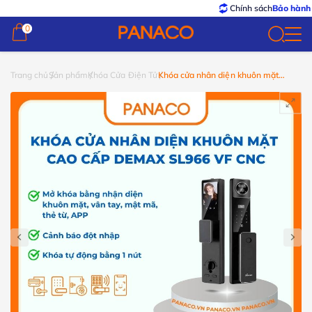
Chính sách
Bảo hành – Đổi trả
0
0
Trang chủ
Sản phẩm
Khóa Cửa Điện Tử
Khóa cửa nhân diện khuôn mặt
Demax SL966 VF CNC