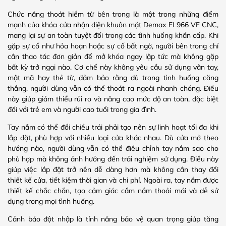
Chức năng thoát hiểm từ bên trong là một trong những điểm
mạnh của khóa cửa nhận diện khuôn mặt Demax EL966 VF CNC,
mang lại sự an toàn tuyệt đối trong các tình huống khẩn cấp. Khi
gặp sự cố như hỏa hoạn hoặc sự cố bất ngờ, người bên trong chỉ
cần thao tác đơn giản để mở khóa ngay lập tức mà không gặp
bất kỳ trở ngại nào. Cơ chế này không yêu cầu sử dụng vân tay,
mật mã hay thẻ từ, đảm bảo rằng dù trong tình huống căng
thẳng, người dùng vẫn có thể thoát ra ngoài nhanh chóng. Điều
này giúp giảm thiểu rủi ro và nâng cao mức độ an toàn, đặc biệt
đối với trẻ em và người cao tuổi trong gia đình.
Tay nắm có thể đổi chiều trái phải tạo nên sự linh hoạt tối đa khi
lắp đặt, phù hợp với nhiều loại cửa khác nhau. Dù cửa mở theo
hướng nào, người dùng vẫn có thể điều chỉnh tay nắm sao cho
phù hợp mà không ảnh hưởng đến trải nghiệm sử dụng. Điều này
giúp việc lắp đặt trở nên dễ dàng hơn mà không cần thay đổi
thiết kế cửa, tiết kiệm thời gian và chi phí. Ngoài ra, tay nắm được
thiết kế chắc chắn, tạo cảm giác cầm nắm thoải mái và dễ sử
dụng trong mọi tình huống.
Cảnh báo đột nhập là tính năng bảo vệ quan trọng giúp tăng