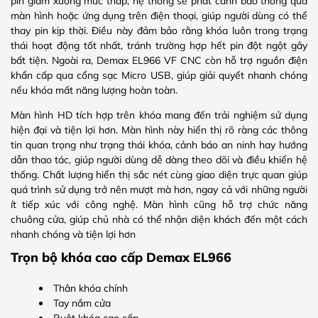
pin giảm xuống mức thấp, hệ thống sẽ phát cảnh báo thông qua
màn hình hoặc ứng dụng trên điện thoại, giúp người dùng có thể
thay pin kịp thời. Điều này đảm bảo rằng khóa luôn trong trạng
thái hoạt động tốt nhất, tránh trường hợp hết pin đột ngột gây
bất tiện. Ngoài ra, Demax EL966 VF CNC còn hỗ trợ nguồn điện
khẩn cấp qua cổng sạc Micro USB, giúp giải quyết nhanh chóng
nếu khóa mất năng lượng hoàn toàn.
Màn hình HD tích hợp trên khóa mang đến trải nghiệm sử dụng
hiện đại và tiện lợi hơn. Màn hình này hiển thị rõ ràng các thông
tin quan trọng như trạng thái khóa, cảnh báo an ninh hay hướng
dẫn thao tác, giúp người dùng dễ dàng theo dõi và điều khiển hệ
thống. Chất lượng hiển thị sắc nét cùng giao diện trực quan giúp
quá trình sử dụng trở nên mượt mà hơn, ngay cả với những người
ít tiếp xúc với công nghệ. Màn hình cũng hỗ trợ chức năng
chuông cửa, giúp chủ nhà có thể nhận diện khách đến một cách
nhanh chóng và tiện lợi hơn
Trọn bộ khóa cao cấp Demax EL966
Thân khóa chính
Tay nắm cửa