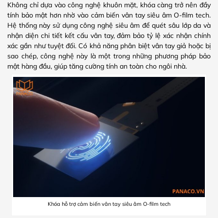
Không chỉ dựa vào công nghệ khuôn mặt, khóa càng trở nên đầy
tính bảo mật hơn nhờ vào cảm biến vân tay siêu âm O-film tech.
Hệ thống này sử dụng công nghệ siêu âm để quét sâu lớp da và
nhận diện chi tiết kết cấu vân tay, đảm bảo tỷ lệ xác nhận chính
xác gần như tuyệt đối. Có khả năng phân biệt vân tay giả hoặc bị
sao chép, công nghệ này là một trong những phương pháp bảo
mật hàng đầu, giúp tăng cường tính an toàn cho ngôi nhà.
Khóa hỗ trợ cảm biến vân tay siêu âm O-film tech