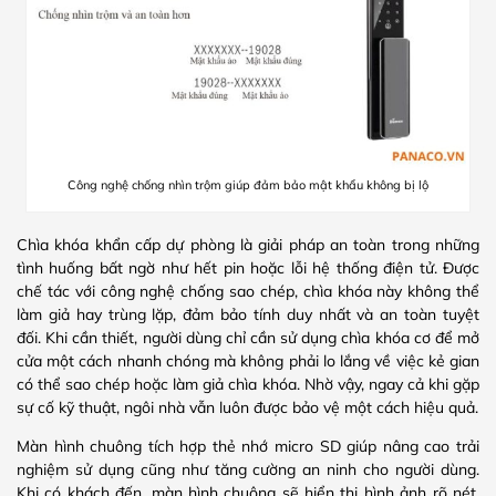
Công nghệ chống nhìn trộm giúp đảm bảo mật khẩu không bị lộ
Chìa khóa khẩn cấp dự phòng là giải pháp an toàn trong những
tình huống bất ngờ như hết pin hoặc lỗi hệ thống điện tử. Được
chế tác với công nghệ chống sao chép, chìa khóa này không thể
làm giả hay trùng lặp, đảm bảo tính duy nhất và an toàn tuyệt
đối. Khi cần thiết, người dùng chỉ cần sử dụng chìa khóa cơ để mở
cửa một cách nhanh chóng mà không phải lo lắng về việc kẻ gian
có thể sao chép hoặc làm giả chìa khóa. Nhờ vậy, ngay cả khi gặp
sự cố kỹ thuật, ngôi nhà vẫn luôn được bảo vệ một cách hiệu quả.
Màn hình chuông tích hợp thẻ nhớ micro SD giúp nâng cao trải
nghiệm sử dụng cũng như tăng cường an ninh cho người dùng.
Khi có khách đến, màn hình chuông sẽ hiển thị hình ảnh rõ nét,