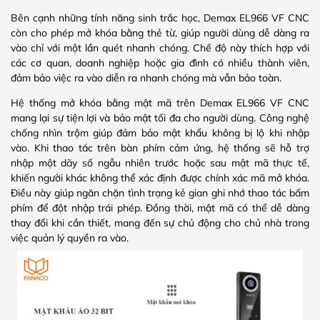
Bên cạnh những tính năng sinh trắc học, Demax EL966 VF CNC
còn cho phép mở khóa bằng thẻ từ, giúp người dùng dễ dàng ra
vào chỉ với một lần quét nhanh chóng. Chế độ này thích hợp với
các cơ quan, doanh nghiệp hoặc gia đình có nhiều thành viên,
đảm bảo việc ra vào diễn ra nhanh chóng mà vẫn bảo toàn.
Hệ thống mở khóa bằng mật mã trên Demax EL966 VF CNC
mang lại sự tiện lợi và bảo mật tối đa cho người dùng. Công nghệ
chống nhìn trộm giúp đảm bảo mật khẩu không bị lộ khi nhập
vào. Khi thao tác trên bàn phím cảm ứng, hệ thống sẽ hỗ trợ
nhập một dãy số ngẫu nhiên trước hoặc sau mật mã thực tế,
khiến người khác không thể xác định được chính xác mã mở khóa.
Điều này giúp ngăn chặn tình trạng kẻ gian ghi nhớ thao tác bấm
phím để đột nhập trái phép. Đồng thời, mật mã có thể dễ dàng
thay đổi khi cần thiết, mang đến sự chủ động cho chủ nhà trong
việc quản lý quyền ra vào.