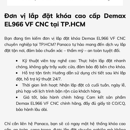
Đơn vị lắp đặt khóa cao cấp Demax
EL966 VF CNC tại TP.HCM
Bạn đang tìm kiếm đơn vị lắp đặt khóa Demax EL966 VF CNC
chuyên nghiệp tại TP.HCM? Panaco tự hào mang đến dịch vụ lắp
đặt tận nơi, đảm bảo chuẩn xác – thẩm mỹ – an toàn tuyệt đối.
Kỹ thuật viên tay nghề cao: Thực hiện lắp đặt nhanh
chóng, không gây trầy xước cửa, đảm bảo độ bền cho khóa.
Hỗ trợ tận tình: Hướng dẫn sử dụng chi tiết sau khi lắp
đặt, hỗ trợ kỹ thuật 24/7.
Thời gian linh hoạt: Nhận lắp đặt cả cuối tuần, ngày lễ,
phù hợp với lịch trình bận rộn của khách hàng.
Giá tốt, bảo hành chính hãng: Cam kết sản phẩm
Demax EL966 VF CNC chính hãng, đầy đủ giấy tờ CO/CQ,
bảo hành lâu dài.
Chỉ cần liên hệ Panaco, bạn sẽ có ngay một hệ thống khóa cao
cấp, an toàn, sang trọng, được lắp đặt chuyên nghiệp mà không