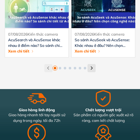
07/08/2026
Kiến thức camera
07/08/2026
Kiến thức camera
AcuSearch và AcuSense khác
So sánh AcuSeek và AcuSense:
nhau ở điểm nào? So sánh chi
Khác nhau ở đâu? Nên chọn
tiết từ A-Z
Xem chi tiết
công nghệ nào?
Xem chi tiết
Giao hàng linh động
Chất lượng vượt trội
Giao hàng nhanh tới tay người sử
Sản phẩm có nguồn gốc xuất xứ rõ
dụng trong ngày, tối đa 72h
ràng, cam kết chất lượng