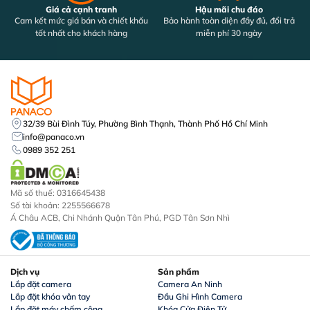
Giá cả cạnh tranh
Hậu mãi chu đáo
Cam kết mức giá bán và chiết khấu
Bảo hành toàn diện đầy đủ, đổi trả
tốt nhất cho khách hàng
miễn phí 30 ngày
32/39 Bùi Đình Túy, Phường Bình Thạnh, Thành Phố Hồ Chí Minh
info@panaco.vn
0989 352 251
Mã số thuế: 0316645438
Số tài khoản: 2255566678
Á Châu ACB, Chi Nhánh Quận Tân Phú, PGD Tân Sơn Nhì
Dịch vụ
Sản phẩm
Lắp đặt camera
Camera An Ninh
Lắp đặt khóa vân tay
Đầu Ghi Hình Camera
Lắp đặt máy chấm công
Khóa Cửa Điện Tử