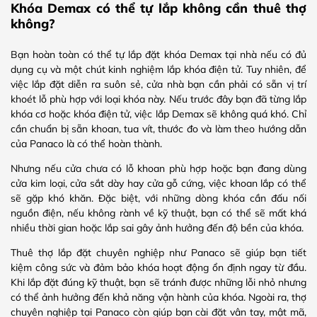
Khóa Demax có thể tự lắp không cần thuê thợ
không?
Bạn hoàn toàn có thể tự lắp đặt khóa Demax tại nhà nếu có đủ
dụng cụ và một chút kinh nghiệm lắp khóa điện tử. Tuy nhiên, để
việc lắp đặt diễn ra suôn sẻ, cửa nhà bạn cần phải có sẵn vị trí
khoét lỗ phù hợp với loại khóa này. Nếu trước đây bạn đã từng lắp
khóa cơ hoặc khóa điện tử, việc lắp Demax sẽ không quá khó. Chỉ
cần chuẩn bị sẵn khoan, tua vít, thước đo và làm theo hướng dẫn
của Panaco là có thể hoàn thành.
Nhưng nếu cửa chưa có lỗ khoan phù hợp hoặc bạn đang dùng
cửa kim loại, cửa sắt dày hay cửa gỗ cứng, việc khoan lắp có thể
sẽ gặp khó khăn. Đặc biệt, với những dòng khóa cần đấu nối
nguồn điện, nếu không rành về kỹ thuật, bạn có thể sẽ mất khá
nhiều thời gian hoặc lắp sai gây ảnh hưởng đến độ bền của khóa.
Thuê thợ lắp đặt chuyên nghiệp như Panaco sẽ giúp bạn tiết
kiệm công sức và đảm bảo khóa hoạt động ổn định ngay từ đầu.
Khi lắp đặt đúng kỹ thuật, bạn sẽ tránh được những lỗi nhỏ nhưng
có thể ảnh hưởng đến khả năng vận hành của khóa. Ngoài ra, thợ
chuyên nghiệp tại Panaco còn giúp bạn cài đặt vân tay, mật mã,