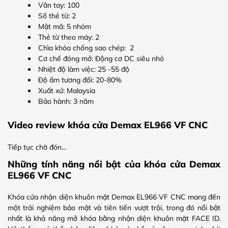
Vân tay: 100
Số thẻ từ: 2
Mật mã: 5 nhóm
Thẻ từ theo máy: 2
Chìa khóa chống sao chép: 2
Cơ chế đóng mở: Động cơ DC siêu nhỏ
Nhiệt độ làm việc: 25 -55 độ
Độ ẩm tương đối: 20-80%
Xuất xứ: Malaysia
Bảo hành: 3 năm
Video review khóa cửa Demax
EL966 VF CNC
Tiếp tục chờ đón…
Những tính năng nổi bật của khóa cửa Demax
EL966 VF CNC
Khóa cửa nhận diện khuôn mặt Demax EL966 VF CNC mang đến
một trải nghiệm bảo mật và tiên tiến vượt trội, trong đó nổi bật
nhất là khả năng mở khóa bằng nhận diện khuôn mặt FACE ID.