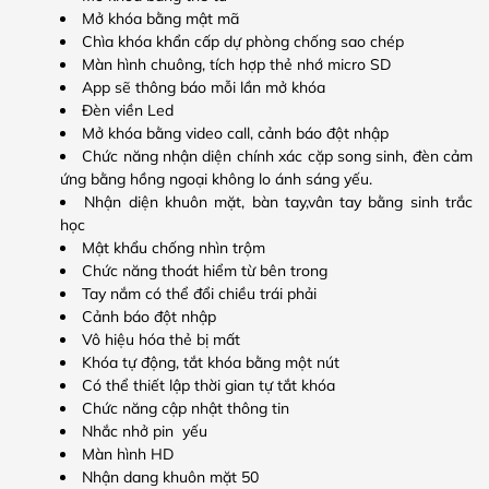
Mở khóa bằng mật mã
Chìa khóa khẩn cấp dự phòng chống sao chép
Màn hình chuông, tích hợp thẻ nhớ micro SD
App sẽ thông báo mỗi lần mở khóa
Đèn viền Led
Mở khóa bằng video call, cảnh báo đột nhập
Chức năng nhận diện chính xác cặp song sinh, đèn cảm
ứng bằng hồng ngoại không lo ánh sáng yếu.
Nhận diện khuôn mặt, bàn tay,vân tay bằng sinh trắc
học
Mật khẩu chống nhìn trộm
Chức năng thoát hiểm từ bên trong
Tay nắm có thể đổi chiều trái phải
Cảnh báo đột nhập
Vô hiệu hóa thẻ bị mất
Khóa tự động, tắt khóa bằng một nút
Có thể thiết lập thời gian tự tắt khóa
Chức năng cập nhật thông tin
Nhắc nhở pin yếu
Màn hình HD
Nhận dang khuôn mặt 50