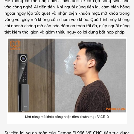
Hệ thống có thể nhận diện chính xác kể cả cặp song sinh nhờ
vào công nghệ AI tiến tiến. Khi người dùng tiến lại, cảm biến hồng
ngoại ngay lập tức quét và nhận diện khuôn mặt, mở khóa trong
vòng vài giây mà không cần chạm vào khóa. Quá trình này không
chỉ nhanh chóng mà còn bảo đảm an toàn tối đa, giúp người dùng
tiết kiệm thời gian và giảm thiểu nguy cơ lợi dụng bất hợp pháp.
Khả năng mở khóa bằng nhận diện khuôn mặt FACE ID
Sự tiện lợi và an toàn của Demax EL966 VF CNC tiếp tục được