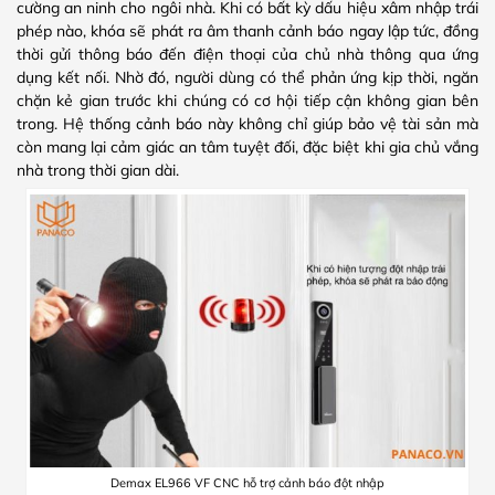
cường an ninh cho ngôi nhà. Khi có bất kỳ dấu hiệu xâm nhập trái
phép nào, khóa sẽ phát ra âm thanh cảnh báo ngay lập tức, đồng
thời gửi thông báo đến điện thoại của chủ nhà thông qua ứng
dụng kết nối. Nhờ đó, người dùng có thể phản ứng kịp thời, ngăn
chặn kẻ gian trước khi chúng có cơ hội tiếp cận không gian bên
trong. Hệ thống cảnh báo này không chỉ giúp bảo vệ tài sản mà
còn mang lại cảm giác an tâm tuyệt đối, đặc biệt khi gia chủ vắng
nhà trong thời gian dài.
Demax EL966 VF CNC hỗ trợ cảnh báo đột nhập