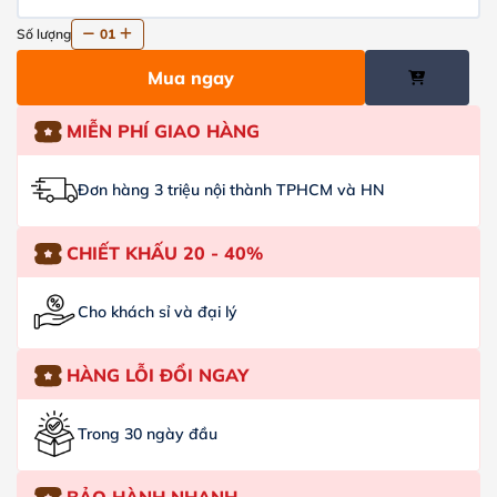
Số lượng
01
Mua ngay
MIỄN PHÍ GIAO HÀNG
Đơn hàng 3 triệu nội thành TPHCM và HN
CHIẾT KHẤU 20 - 40%
Cho khách sỉ và đại lý
HÀNG LỖI ĐỔI NGAY
Trong 30 ngày đầu
BẢO HÀNH NHANH