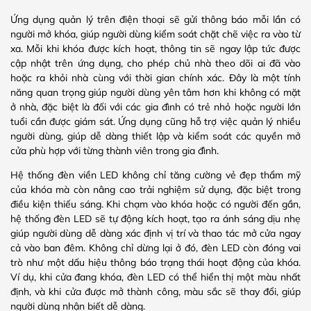
Ứng dụng quản lý trên điện thoại sẽ gửi thông báo mỗi lần có
người mở khóa, giúp người dùng kiểm soát chặt chẽ việc ra vào từ
xa. Mỗi khi khóa được kích hoạt, thông tin sẽ ngay lập tức được
cập nhật trên ứng dụng, cho phép chủ nhà theo dõi ai đã vào
hoặc ra khỏi nhà cùng với thời gian chính xác. Đây là một tính
năng quan trọng giúp người dùng yên tâm hơn khi không có mặt
ở nhà, đặc biệt là đối với các gia đình có trẻ nhỏ hoặc người lớn
tuổi cần được giám sát. Ứng dụng cũng hỗ trợ việc quản lý nhiều
người dùng, giúp dễ dàng thiết lập và kiểm soát các quyền mở
cửa phù hợp với từng thành viên trong gia đình.
Hệ thống đèn viền LED không chỉ tăng cường vẻ đẹp thẩm mỹ
của khóa mà còn nâng cao trải nghiệm sử dụng, đặc biệt trong
điều kiện thiếu sáng. Khi chạm vào khóa hoặc có người đến gần,
hệ thống đèn LED sẽ tự động kích hoạt, tạo ra ánh sáng dịu nhẹ
giúp người dùng dễ dàng xác định vị trí và thao tác mở cửa ngay
cả vào ban đêm. Không chỉ dừng lại ở đó, đèn LED còn đóng vai
trò như một dấu hiệu thông báo trạng thái hoạt động của khóa.
Ví dụ, khi cửa đang khóa, đèn LED có thể hiển thị một màu nhất
định, và khi cửa được mở thành công, màu sắc sẽ thay đổi, giúp
người dùng nhận biết dễ dàng.