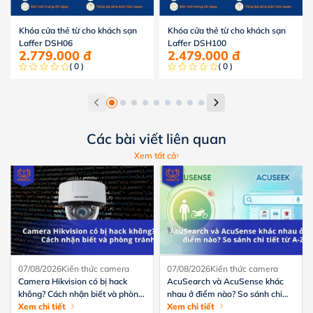
Khóa cửa thẻ từ cho khách sạn
Khóa cửa thẻ từ cho khách sạn
Laffer DSH06
Laffer DSH100
2.779.000
đ
2.479.000
đ
( 0 )
( 0 )
Các bài viết liên quan
Xem tất cả
07/08/2026
Kiến thức camera
07/08/2026
Kiến thức camera
Camera Hikvision có bị hack
AcuSearch và AcuSense khác
không? Cách nhận biết và phòng
nhau ở điểm nào? So sánh chi
tránh hiệu quả
Xem chi tiết
tiết từ A-Z
Xem chi tiết