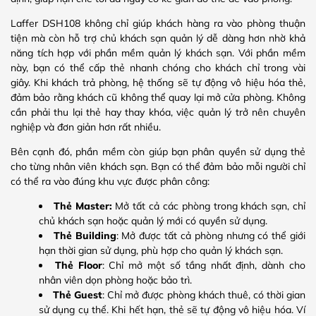
Laffer DSH108 không chỉ giúp khách hàng ra vào phòng thuận
tiện mà còn hỗ trợ chủ khách sạn quản lý dễ dàng hơn nhờ khả
năng tích hợp với phần mềm quản lý khách sạn. Với phần mềm
này, bạn có thể cấp thẻ nhanh chóng cho khách chỉ trong vài
giây. Khi khách trả phòng, hệ thống sẽ tự động vô hiệu hóa thẻ,
đảm bảo rằng khách cũ không thể quay lại mở cửa phòng. Không
cần phải thu lại thẻ hay thay khóa, việc quản lý trở nên chuyên
nghiệp và đơn giản hơn rất nhiều.
Bên cạnh đó, phần mềm còn giúp bạn phân quyền sử dụng thẻ
cho từng nhân viên khách sạn. Bạn có thể đảm bảo mỗi người chỉ
có thể ra vào đúng khu vực được phân công:
Thẻ Master:
Mở tất cả các phòng trong khách sạn, chỉ
chủ khách sạn hoặc quản lý mới có quyền sử dụng.
Thẻ Building
: Mở được tất cả phòng nhưng có thể giới
hạn thời gian sử dụng, phù hợp cho quản lý khách sạn.
Thẻ Floor
: Chỉ mở một số tầng nhất định, dành cho
nhân viên dọn phòng hoặc bảo trì.
Thẻ Guest
: Chỉ mở được phòng khách thuê, có thời gian
sử dụng cụ thể. Khi hết hạn, thẻ sẽ tự động vô hiệu hóa. Ví