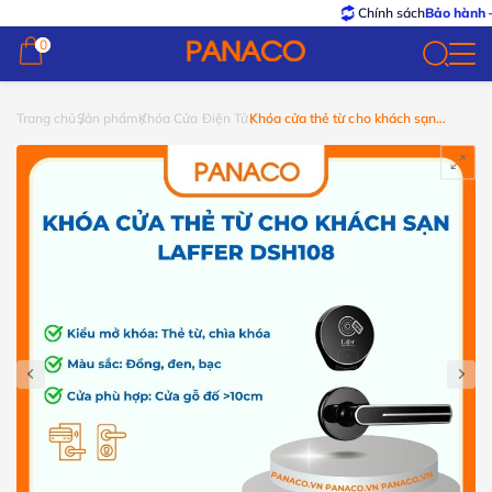
Chính sách
Bảo hành – Đổi trả
t
0
0
Trang chủ
Sản phẩm
Khóa Cửa Điện Tử
Khóa cửa thẻ từ cho khách sạn
Laffer DSH108