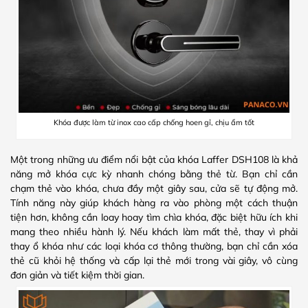
Khóa được làm từ inox cao cấp chống hoen gỉ, chịu ẩm tốt
Một trong những ưu điểm nổi bật của khóa Laffer DSH108 là khả
năng mở khóa cực kỳ nhanh chóng bằng thẻ từ. Bạn chỉ cần
chạm thẻ vào khóa, chưa đầy một giây sau, cửa sẽ tự động mở.
Tính năng này giúp khách hàng ra vào phòng một cách thuận
tiện hơn, không cần loay hoay tìm chìa khóa, đặc biệt hữu ích khi
mang theo nhiều hành lý. Nếu khách làm mất thẻ, thay vì phải
thay ổ khóa như các loại khóa cơ thông thường, bạn chỉ cần xóa
thẻ cũ khỏi hệ thống và cấp lại thẻ mới trong vài giây, vô cùng
đơn giản và tiết kiệm thời gian.