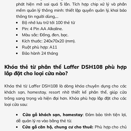
phát hiện mở sai quá 5 lần. Tích hợp chip xử lý và phần
mềm quản lý thông minh: thiết lập quyền quản lý, khai báo
thông tin người dùng,…
Bộ nhớ lưu trữ tới 100 thẻ từ
Pin: 4 Pin AA Alkaline.
Màu sắc: Đồng, đen, bạc.
Kích thước: 240x70x20 (mm).
Ruột phù hợp: A11
Bảo hành 24 tháng
Khóa thẻ từ phân thể Laffer DSH108 phù hợp
lắp đặt cho loại cửa nào?
Khóa thẻ từ Laffer DSH108 là dòng khóa chuyên dụng cho các
khách sạn, homestay, resort nhờ thiết kế phân thể, giúp cửa
trông sang trọng và hiện đại hơn. Khóa phù hợp lắp đặt cho các
loại cửa sau:
Cửa gỗ khách sạn, homestay
: Đảm bảo tính tiện lợi,
dễ quản lý ra vào bằng thẻ từ.
Cửa gỗ căn hộ, chung cư cho thuê:
Phù hợp cho chủ