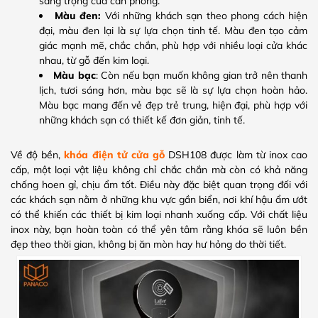
sang trọng của căn phòng.
Màu đen:
Với những khách sạn theo phong cách hiện
đại, màu đen lại là sự lựa chọn tinh tế. Màu đen tạo cảm
giác mạnh mẽ, chắc chắn, phù hợp với nhiều loại cửa khác
nhau, từ gỗ đến kim loại.
Màu bạc
: Còn nếu bạn muốn không gian trở nên thanh
lịch, tươi sáng hơn, màu bạc sẽ là sự lựa chọn hoàn hảo.
Màu bạc mang đến vẻ đẹp trẻ trung, hiện đại, phù hợp với
những khách sạn có thiết kế đơn giản, tinh tế.
Về độ bền,
khóa điện tử cửa gỗ
DSH108 được làm từ inox cao
cấp, một loại vật liệu không chỉ chắc chắn mà còn có khả năng
chống hoen gỉ, chịu ẩm tốt. Điều này đặc biệt quan trọng đối với
các khách sạn nằm ở những khu vực gần biển, nơi khí hậu ẩm ướt
có thể khiến các thiết bị kim loại nhanh xuống cấp. Với chất liệu
inox này, bạn hoàn toàn có thể yên tâm rằng khóa sẽ luôn bền
đẹp theo thời gian, không bị ăn mòn hay hư hỏng do thời tiết.