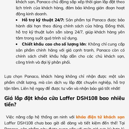
khách sạn, Panaco chủ động sắp xếp thời gian lắp đặt theo
lịch trình của khách hàng, đảm bảo không gián đoạn hoạt
động kinh doanh.
Hỗ trợ kỹ thuật 24/7:
Sản phẩm tại Panaco được bảo
hành dài hạn theo đúng chính sách của hãng. Đồng thời,
hỗ trợ kỹ thuật luôn sẵn sàng 24/7, giúp khách hàng yên
tâm trong suốt quá trình sử dụng.
Chiết khấu cao cho số lượng lớn
: Không chỉ cung cấp
sản phẩm chính hãng với giá cạnh tranh, Panaco còn có
chính sách chiết khấu hấp dẫn cho các chủ khách sạn,
công trình và đại lý phân phối.
Lựa chọn Panaco, khách hàng không chỉ nhận được một sản
phẩm chất lượng, mà còn dịch vụ lắp đặt chuyên nghiệp, hỗ trợ
tận tâm. Liên hệ ngay để được tư vấn và nhận báo giá tốt nhất!
Giá lắp đặt khóa cửa Laffer DSH108 bao nhiêu
tiền?
Việc nâng cấp hệ thống an ninh với
khóa điện tử khách sạn
Laffer DSH108 chưa bao giờ dễ dàng và tiết kiệm đến thế! Tại
Panaco, sản phẩm này được cung cấp với mức giá cực kỳ hợp lý,