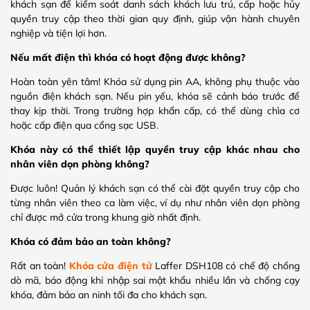
khách sạn để kiểm soát danh sách khách lưu trú, cấp hoặc hủy
quyền truy cập theo thời gian quy định, giúp vận hành chuyên
nghiệp và tiện lợi hơn.
Nếu mất điện thì khóa có hoạt động được không?
Hoàn toàn yên tâm! Khóa sử dụng pin AA, không phụ thuộc vào
nguồn điện khách sạn. Nếu pin yếu, khóa sẽ cảnh báo trước để
thay kịp thời. Trong trường hợp khẩn cấp, có thể dùng chìa cơ
hoặc cấp điện qua cổng sạc USB.
Khóa này có thể thiết lập quyền truy cập khác nhau cho
nhân viên dọn phòng không?
Được luôn! Quản lý khách sạn có thể cài đặt quyền truy cập cho
từng nhân viên theo ca làm việc, ví dụ như nhân viên dọn phòng
chỉ được mở cửa trong khung giờ nhất định.
Khóa có đảm bảo an toàn không?
Rất an toàn!
Khóa cửa điện tử
Laffer DSH108 có chế độ chống
dò mã, báo động khi nhập sai mật khẩu nhiều lần và chống cạy
khóa, đảm bảo an ninh tối đa cho khách sạn.