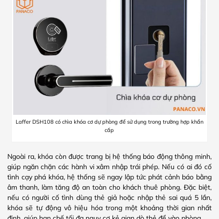
Laffer DSH108 có chìa khóa cơ dự phòng để sử dụng trong trường hợp khẩn
cấp
Ngoài ra, khóa còn được trang bị hệ thống báo động thông minh,
giúp ngăn chặn các hành vi xâm nhập trái phép. Nếu có ai đó cố
tình cạy phá khóa, hệ thống sẽ ngay lập tức phát cảnh báo bằng
âm thanh, làm tăng độ an toàn cho khách thuê phòng. Đặc biệt,
nếu có người cố tình dùng thẻ giả hoặc nhập thẻ sai quá 5 lần,
khóa sẽ tự động vô hiệu hóa trong một khoảng thời gian nhất
định, giúp hạn chế tối đa nguy cơ kẻ gian dò thẻ để vào phòng.