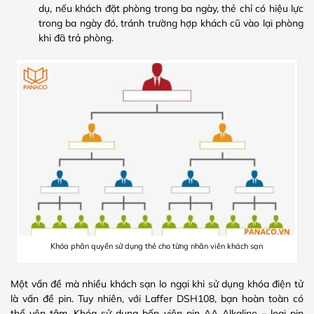
dụ, nếu khách đặt phòng trong ba ngày, thẻ chỉ có hiệu lực
trong ba ngày đó, tránh trường hợp khách cũ vào lại phòng
khi đã trả phòng.
Khóa phân quyền sử dụng thẻ cho từng nhân viên khách sạn
Một vấn đề mà nhiều khách sạn lo ngại khi sử dụng khóa điện tử
là vấn đề pin. Tuy nhiên, với Laffer DSH108, bạn hoàn toàn có
thể yên tâm. Khóa sử dụng bốn viên pin AA Alkaline – loại pin