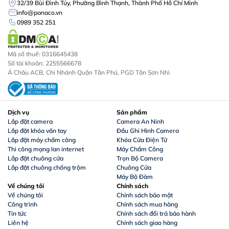
32/39 Bùi Đình Túy, Phường Bình Thạnh, Thành Phố Hồ Chí Minh
info@panaco.vn
0989 352 251
Mã số thuế: 0316645438
Số tài khoản: 2255566678
Á Châu ACB, Chi Nhánh Quận Tân Phú, PGD Tân Sơn Nhì
Dịch vụ
Sản phẩm
Lắp đặt camera
Camera An Ninh
Lắp đặt khóa vân tay
Đầu Ghi Hình Camera
Lắp đặt máy chấm công
Khóa Cửa Điện Tử
Thi công mạng lan internet
Máy Chấm Công
Lắp đặt chuông cửa
Trọn Bộ Camera
Lắp đặt chuông chống trộm
Chuông Cửa
Máy Bộ Đàm
Về chúng tôi
Chính sách
Về chúng tôi
Chính sách bảo mật
Công trình
Chính sách mua hàng
Tin tức
Chính sách đổi trả bảo hành
Liên hệ
Chính sách giao hàng