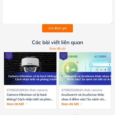
Gửi đánh giá
Các bài viết liên quan
Xem tất cả
07/08/2026
Kiến thức camera
07/08/2026
Kiến thức camera
Camera Hikvision có bị hack
AcuSearch và AcuSense khác
không? Cách nhận biết và phòng
nhau ở điểm nào? So sánh chi
tránh hiệu quả
Xem chi tiết
tiết từ A-Z
Xem chi tiết