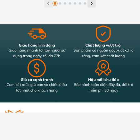
Giao hàng linh động
Chất lượng vượt trội
Giao hàng nhanh tới tay người sử
Sản phẩm có nguồn gốc xuất xứ rõ
dụng trong ngày, tối đa 72h
ràng, cam kết chất lượng
Giá cả cạnh tranh
Hậu mãi chu đáo
Cam kết mức giá bán và chiết khấu
Bảo hành toàn diện đầy đủ, đổi trả
tốt nhất cho khách hàng
miễn phí 30 ngày
32/39 Bùi Đình Túy, Phường Bình Thạnh, Thành Phố Hồ Chí Minh
info@panaco.vn