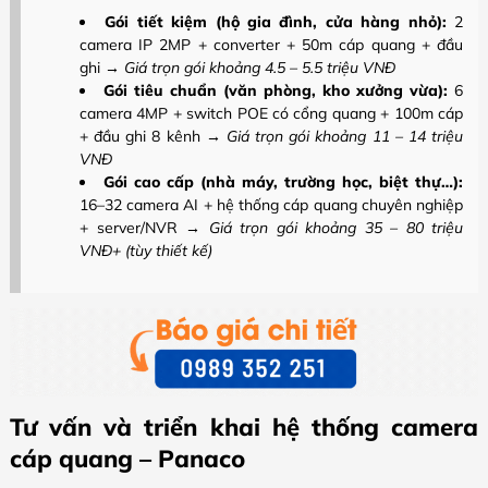
Gói tiết kiệm (hộ gia đình, cửa hàng nhỏ):
2
camera IP 2MP + converter + 50m cáp quang + đầu
ghi
→ Giá trọn gói khoảng 4.5 – 5.5 triệu VNĐ
Gói tiêu chuẩn (văn phòng, kho xưởng vừa):
6
camera 4MP + switch POE có cổng quang + 100m cáp
+ đầu ghi 8 kênh
→ Giá trọn gói khoảng 11 – 14 triệu
VNĐ
Gói cao cấp (nhà máy, trường học, biệt thự…):
16–32 camera AI + hệ thống cáp quang chuyên nghiệp
+ server/NVR
→ Giá trọn gói khoảng 35 – 80 triệu
VNĐ+ (tùy thiết kế)
Tư vấn và triển khai hệ thống camera
cáp quang – Panaco