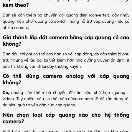
kèm theo?
Bạn sẽ cần thêm bộ chuyển đổi quang điện (converter), dây nhảy
quang, hộp phối quang và switch mạng hỗ trợ cáp quang (nếu có
nhiều camera).
Giá thành lắp đặt camera bằng cáp quang có cao
không?
Ban đầu chi phí có thể cao hơn so với cáp đồng, do cần thiết bị phụ
trợ. Nhưng về lâu dài lại tiết kiệm hơn nhờ đường truyền ổn định, ít
bảo trì, không cần đi lại dây thường xuyên.
Có thể dùng camera analog với cáp quang
không?
Có,
nhưng cần thêm bộ chuyển đổi tín hiệu phù hợp (quang –
video). Tuy nhiên, nếu có thể, nên dùng camera IP để tận dụng tối
đa hiệu quả truyền dẫn của cáp quang.
Nên chọn loại cáp quang nào cho hệ thống
camera?
Phổ biến nhất là cáp quang single-mode, lõi đơn, có khả năng