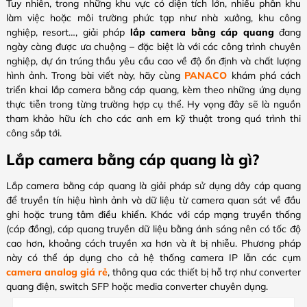
Tuy nhiên, trong những khu vực có diện tích lớn, nhiều phân khu
làm việc hoặc môi trường phức tạp như nhà xưởng, khu công
nghiệp, resort…, giải pháp
lắp camera bằng cáp quang
đang
ngày càng được ưa chuộng – đặc biệt là với các công trình chuyên
nghiệp, dự án trúng thầu yêu cầu cao về độ ổn định và chất lượng
hình ảnh. Trong bài viết này, hãy cùng
PANACO
khám phá cách
triển khai lắp camera bằng cáp quang, kèm theo những ứng dụng
thực tiễn trong từng trường hợp cụ thể. Hy vọng đây sẽ là nguồn
tham khảo hữu ích cho các anh em kỹ thuật trong quá trình thi
công sắp tới.
Lắp camera bằng cáp quang là gì?
Lắp camera bằng cáp quang là giải pháp sử dụng dây cáp quang
để truyền tín hiệu hình ảnh và dữ liệu từ camera quan sát về đầu
ghi hoặc trung tâm điều khiển. Khác với cáp mạng truyền thống
(cáp đồng), cáp quang truyền dữ liệu bằng ánh sáng nên có tốc độ
cao hơn, khoảng cách truyền xa hơn và ít bị nhiễu. Phương pháp
này có thể áp dụng cho cả hệ thống camera IP lẫn các cụm
camera analog giá rẻ
, thông qua các thiết bị hỗ trợ như converter
quang điện, switch SFP hoặc media converter chuyên dụng.