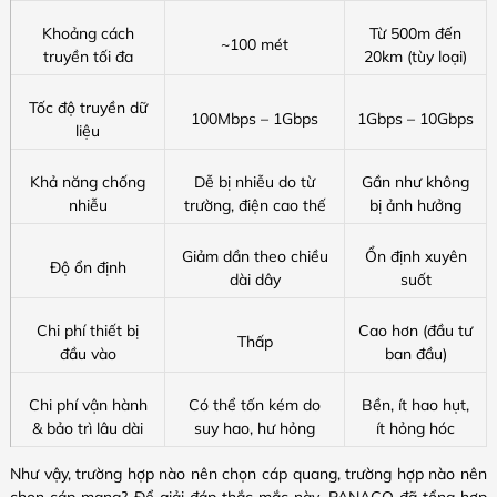
Khoảng cách
Từ 500m đến
~100 mét
truyền tối đa
20km (tùy loại)
Tốc độ truyền dữ
100Mbps – 1Gbps
1Gbps – 10Gbps
liệu
Khả năng chống
Dễ bị nhiễu do từ
Gần như không
nhiễu
trường, điện cao thế
bị ảnh hưởng
Giảm dần theo chiều
Ổn định xuyên
Độ ổn định
dài dây
suốt
Chi phí thiết bị
Cao hơn (đầu tư
Thấp
đầu vào
ban đầu)
Chi phí vận hành
Có thể tốn kém do
Bền, ít hao hụt,
& bảo trì lâu dài
suy hao, hư hỏng
ít hỏng hóc
Như vậy, trường hợp nào nên chọn cáp quang, trường hợp nào nên