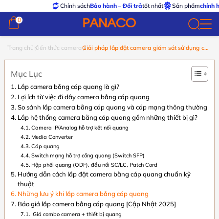
Chính sách
Bảo hành – Đổi trả
tốt nhất
Sản phẩm
chính hãng – xu
0
0
Trang chủ
Kiến thức camera
Giải pháp lắp đặt camera giám sát sử dụng cáp
quang 2025
Mục Lục
Lắp camera bằng cáp quang là gì?
Lợi ích từ việc đi dây camera bằng cáp quang
So sánh lắp camera bằng cáp quang và cáp mạng thông thường
Lắp hệ thống camera bằng cáp quang gồm những thiết bị gì?
Camera IP/Analog hỗ trợ kết nối quang
Media Converter
Cáp quang
Switch mạng hỗ trợ cổng quang (Switch SFP)
Hộp phối quang (ODF), đầu nối SC/LC, Patch Cord
Hướng dẫn cách lắp đặt camera bằng cáp quang chuẩn kỹ
thuật
Những lưu ý khi lắp camera bằng cáp quang
Báo giá lắp camera bằng cáp quang [Cập Nhật 2025]
Giá combo camera + thiết bị quang