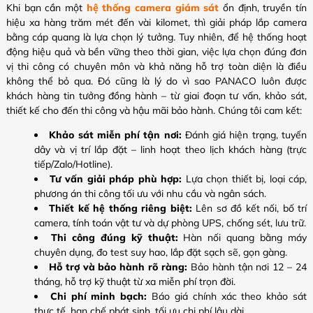
Khi bạn cần một
hệ thống camera giám sát
ổn định, truyền tín
hiệu xa hàng trăm mét đến vài kilomet, thì giải pháp lắp camera
bằng cáp quang là lựa chọn lý tưởng. Tuy nhiên, để hệ thống hoạt
động hiệu quả và bền vững theo thời gian, việc lựa chọn đúng đơn
vị thi công có chuyên môn và khả năng hỗ trợ toàn diện là điều
không thể bỏ qua. Đó cũng là lý do vì sao PANACO luôn được
khách hàng tin tưởng đồng hành – từ giai đoạn tư vấn, khảo sát,
thiết kế cho đến thi công và hậu mãi bảo hành. Chúng tôi cam kết:
Khảo sát miễn phí tận nơi:
Đánh giá hiện trạng, tuyến
dây và vị trí lắp đặt – linh hoạt theo lịch khách hàng (trực
tiếp/Zalo/Hotline).
Tư vấn giải pháp phù hợp:
Lựa chọn thiết bị, loại cáp,
phương án thi công tối ưu với nhu cầu và ngân sách.
Thiết kế hệ thống riêng biệt:
Lên sơ đồ kết nối, bố trí
camera, tính toán vật tư và dự phòng UPS, chống sét, lưu trữ.
Thi công đúng kỹ thuật:
Hàn nối quang bằng máy
chuyên dụng, đo test suy hao, lắp đặt sạch sẽ, gọn gàng.
Hỗ trợ và bảo hành rõ ràng:
Bảo hành tận nơi 12 – 24
tháng, hỗ trợ kỹ thuật từ xa miễn phí trọn đời.
Chi phí minh bạch:
Báo giá chính xác theo khảo sát
thực tế, hạn chế phát sinh, tối ưu chi phí lâu dài.