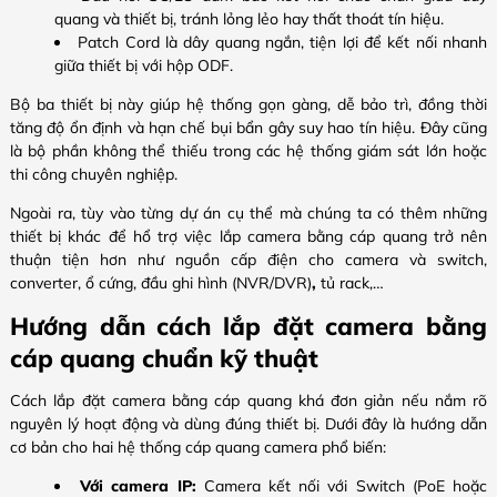
quang và thiết bị, tránh lỏng lẻo hay thất thoát tín hiệu.
Patch Cord là dây quang ngắn, tiện lợi để kết nối nhanh
giữa thiết bị với hộp ODF.
Bộ ba thiết bị này giúp hệ thống gọn gàng, dễ bảo trì, đồng thời
tăng độ ổn định và hạn chế bụi bẩn gây suy hao tín hiệu. Đây cũng
là bộ phần không thể thiếu trong các hệ thống giám sát lớn hoặc
thi công chuyên nghiệp.
Ngoài ra, tùy vào từng dự án cụ thể mà chúng ta có thêm những
thiết bị khác để hổ trợ việc lắp camera bằng cáp quang trở nên
thuận tiện hơn như nguồn cấp điện cho camera và switch,
converter, ổ cứng, đầu ghi hình (NVR/DVR)
,
tủ rack,…
Hướng dẫn cách lắp đặt camera bằng
cáp quang chuẩn kỹ thuật
Cách lắp đặt camera bằng cáp quang khá đơn giản nếu nắm rõ
nguyên lý hoạt động và dùng đúng thiết bị. Dưới đây là hướng dẫn
cơ bản cho hai hệ thống cáp quang camera phổ biến:
Với camera IP:
Camera kết nối với Switch (PoE hoặc