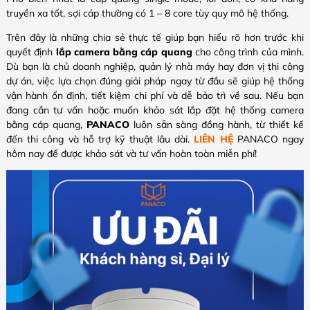
truyền xa tốt, sợi cáp thường có 1 – 8 core tùy quy mô hệ thống.
Trên đây là những chia sẻ thực tế giúp bạn hiểu rõ hơn trước khi
quyết định
lắp camera bằng cáp quang
cho công trình của mình.
Dù bạn là chủ doanh nghiệp, quản lý nhà máy hay đơn vị thi công
dự án, việc lựa chọn đúng giải pháp ngay từ đầu sẽ giúp hệ thống
vận hành ổn định, tiết kiệm chi phí và dễ bảo trì về sau. Nếu bạn
đang cần tư vấn hoặc muốn khảo sát lắp đặt hệ thống camera
bằng cáp quang,
PANACO
luôn sẵn sàng đồng hành, từ thiết kế
đến thi công và hỗ trợ kỹ thuật lâu dài.
LIÊN HỆ
PANACO ngay
hôm nay để được khảo sát và tư vấn hoàn toàn miễn phí!