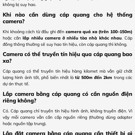
không bị suy hao.
Khi nào cần dùng cáp quang cho hệ thống
camera?
Khi khoảng cách từ đầu ghi đến
camera quá xa (trên 100–150m)
hoặc cần
lắp nhiều camera ở nhiều tòa nhà khác nhau
. Cáp
đồng thông thường sẽ suy hao tín hiệu, còn cáp quang thì không.
Camera có thể truyền tín hiệu qua cáp quang bao
xa?
Cáp quang có thể truyền tín hiệu hàng kilomet mà vẫn giữ chất
lượng hình ảnh tốt, phổ biến nhất là
từ 500m đến 2km
trong các
dự án thực tế.
Lắp camera bằng cáp quang có cần nguồn điện
riêng không?
Có. Cáp quang chỉ truyền tín hiệu hình ảnh, không truyền điện. Vì
vậy mỗi camera vẫn cần cấp nguồn riêng (thường dùng adapter
hoặc nguồn tập trung).
Lắp đặt camera bằng cáp quang cần thiết bị gì