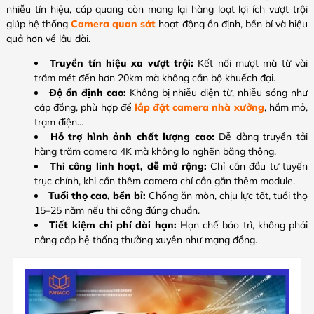
nhiễu tín hiệu, cáp quang còn mang lại hàng loạt lợi ích vượt trội
giúp hệ thống
Camera quan sát
hoạt động ổn định, bền bỉ và hiệu
quả hơn về lâu dài.
Truyền tín hiệu xa vượt trội:
Kết nối mượt mà từ vài
trăm mét đến hơn 20km mà không cần bộ khuếch đại.
Độ ổn định cao:
Không bị nhiễu điện từ, nhiễu sóng như
cáp đồng, phù hợp để
lắp đặt camera nhà xưởng
, hầm mỏ,
trạm điện…
Hỗ trợ hình ảnh chất lượng cao:
Dễ dàng truyền tải
hàng trăm camera 4K mà không lo nghẽn băng thông.
Thi công linh hoạt, dễ mở rộng:
Chỉ cần đầu tư tuyến
trục chính, khi cần thêm camera chỉ cần gắn thêm module.
Tuổi thọ cao, bền bỉ:
Chống ăn mòn, chịu lực tốt, tuổi thọ
15–25 năm nếu thi công đúng chuẩn.
Tiết kiệm chi phí dài hạn:
Hạn chế bảo trì, không phải
nâng cấp hệ thống thường xuyên như mạng đồng.