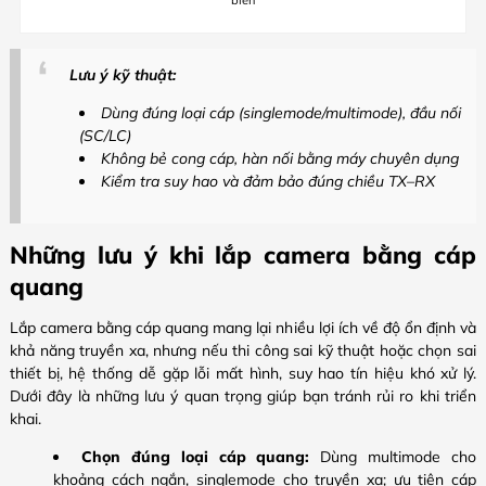
biến
Lưu ý kỹ thuật:
Dùng đúng loại cáp (singlemode/multimode), đầu nối
(SC/LC)
Không bẻ cong cáp, hàn nối bằng máy chuyên dụng
Kiểm tra suy hao và đảm bảo đúng chiều TX–RX
Những lưu ý khi lắp camera bằng cáp
quang
Lắp camera bằng cáp quang mang lại nhiều lợi ích về độ ổn định và
khả năng truyền xa, nhưng nếu thi công sai kỹ thuật hoặc chọn sai
thiết bị, hệ thống dễ gặp lỗi mất hình, suy hao tín hiệu khó xử lý.
Dưới đây là những lưu ý quan trọng giúp bạn tránh rủi ro khi triển
khai.
Chọn đúng loại cáp quang:
Dùng multimode cho
khoảng cách ngắn, singlemode cho truyền xa; ưu tiên cáp