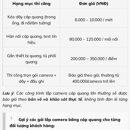
Hạng mục thi công
Đơn giá (VNĐ)
Kéo dây cáp quang (trong
6.000 – 10.000 / mét
ống, đi nổi/âm tường)
Hàn nối cáp quang, test tín
80.000 – 120.000 / mối nối
hiệu
Gắn thiết bị quang, tủ phối
200.000 – 350.000 / điểm
quang
Thi công trọn gói camera +
Báo giá theo gói, thường từ
dây + đầu ghi
400.000/camera trở lên
Lưu ý
: Các công trình lắp camera cáp quang lớn thường sẽ được
báo giá theo
bản vẽ và khảo sát thực tế
, không tính đơn lẻ từng
hạng mục.
Gợi ý các gói lắp camera bằng cáp quang cho từng
đối tượng khách hàng: