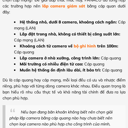
chọn cáp mạng? Để giải đáp thắc mắc này, PANACO đã tổng hợp
các trường hợp nên
lắp camera giám sát
bằng cáp quan dưới
đây:
Hệ thống nhỏ, dưới 8 camera, khoảng cách ngắn:
Cáp
mạng (LAN)
Lắp đặt trong nhà, không có thiết bị công suất lớn:
Cáp mạng (LAN)
Khoảng cách từ camera về
bộ ghi hình
trên 100m:
Cáp quang
Lắp camera ở nhà xưởng, công trình lớn:
Cáp quang
Môi trường có nhiễu điện từ cao:
Cáp quang
Muốn hệ thống ổn định lâu dài, ít bảo trì:
Cáp quang
Dù là cáp quang hay cáp mạng, mỗi loại đều có ưu và nhược điểm
riêng, phù hợp với từng dòng camera khác nhau. Điều quan trọng là
bạn hiểu rõ nhu cầu thực tế và khả năng tài chính để đưa ra lựa
chọn phù hợp.
Nếu bạn đang băn khoăn không biết nên chọn giải
pháp lắp camera bằng cáp quang nào hay chưa biết nên
chọn loại camera nào phù hợp cho công trình của mình,