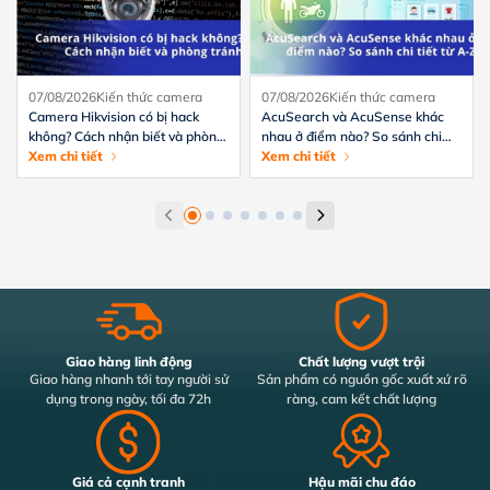
07/08/2026
Kiến thức camera
07/08/2026
Kiến thức camera
Camera Hikvision có bị hack
AcuSearch và AcuSense khác
không? Cách nhận biết và phòng
nhau ở điểm nào? So sánh chi
tránh hiệu quả
Xem chi tiết
tiết từ A-Z
Xem chi tiết
Giao hàng linh động
Chất lượng vượt trội
Giao hàng nhanh tới tay người sử
Sản phẩm có nguồn gốc xuất xứ rõ
dụng trong ngày, tối đa 72h
ràng, cam kết chất lượng
Giá cả cạnh tranh
Hậu mãi chu đáo