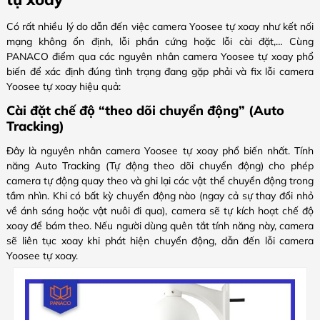
Có rất nhiều lý do dẫn đến việc camera Yoosee tự xoay như kết nối
mạng không ổn định, lỗi phần cứng hoặc lỗi cài đặt,… Cùng
PANACO điểm qua các nguyên nhân camera Yoosee tự xoay phổ
biến để xác định đúng tình trạng đang gặp phải và fix lỗi camera
Yoosee tự xoay hiệu quả:
Cài đặt chế độ “theo dõi chuyển động” (Auto
Tracking)
Đây là nguyên nhân camera Yoosee tự xoay phổ biến nhất. Tính
năng Auto Tracking (Tự động theo dõi chuyển động) cho phép
camera tự động quay theo và ghi lại các vật thể chuyển động trong
tầm nhìn. Khi có bất kỳ chuyển động nào (ngay cả sự thay đổi nhỏ
về ánh sáng hoặc vật nuôi đi qua), camera sẽ tự kích hoạt chế độ
xoay để bám theo. Nếu người dùng quên tắt tính năng này, camera
sẽ liên tục xoay khi phát hiện chuyển động, dẫn đến lỗi camera
Yoosee tự xoay.