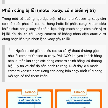
Phần cứng bị lỗi (motor xoay, cảm biến vị trí)
Trong một số trường hợp đặc biệt, lỗi camera Yoosee tự xoay còn
có thể xuất phát từ các hư hỏng hoặc lỗi phần cứng. Motor điều
khiển chức năng xoay có thể bị kẹt, chập mạch hoặc cảm biến vị trí
bị lỗi. Khi đó, cơ cấu xoay camera sẽ không nhận diện được vị trí
dừng hoặc liên tục nhận lệnh xoay gây ra lỗi.
Ngoài ra, để giảm thiểu các sự cố kỹ thuật thường gặp
như lỗi camera Yoosee tự xoay, PANACO khuyên khách hàng
nên ưu tiên lựa chọn các dòng camera chính hãng, có thương
hiệu uy tín và chế độ bảo hành rõ ràng. Dưới đây là 5 model
camera Yoosee chất lượng cao đang bán chạy nhất của hãng
mà bạn có thể tham khảo: