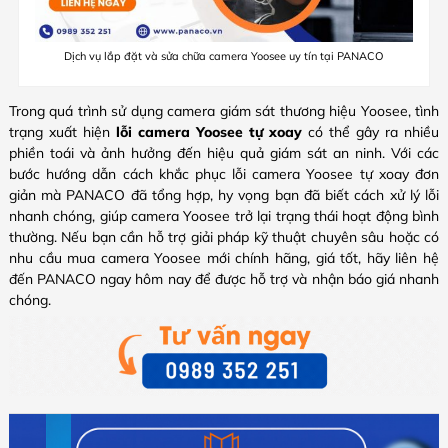
Dịch vụ lắp đặt và sửa chữa camera Yoosee uy tín tại PANACO
Trong quá trình sử dụng camera giám sát thương hiệu Yoosee, tình
trạng xuất hiện
lỗi camera Yoosee tự xoay
có thể gây ra nhiều
phiền toái và ảnh hưởng đến hiệu quả giám sát an ninh. Với các
bước hướng dẫn cách khắc phục lỗi camera Yoosee tự xoay đơn
giản mà PANACO đã tổng hợp, hy vọng bạn đã biết cách xử lý lỗi
nhanh chóng, giúp camera Yoosee trở lại trạng thái hoạt động bình
thường. Nếu bạn cần hỗ trợ giải pháp kỹ thuật chuyên sâu hoặc có
nhu cầu mua camera Yoosee mới chính hãng, giá tốt, hãy liên hệ
đến PANACO ngay hôm nay để được hỗ trợ và nhận báo giá nhanh
chóng.