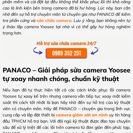
phần mềm và cài đặt lại đều không thể khắc phục lỗi thì khả năng
cao là linh kiện bên trong camera đã bị hư hỏng. Lúc này, bạn cần
nhờ đến sự hỗ trợ chuyên môn từ chuyên gia như PANACO để kiểm
tra phần cứng và
sửa chữa camera
. Lưu ý rằng, bạn không nên tự
ý tháo lắp camera Yoosee tại nhà vì có thể gây hư hỏng nghiêm
trọng hơn.
PANACO – Giải pháp sửa camera Yoosee
tự xoay nhanh chóng, chuẩn kỹ thuật
Nếu bạn đã tự thực hiện tất cả các cách khắc phục lỗi camera
Yoosee tự xoay kể trên nhưng camera vẫn tiếp tục xoay mất kiểm
soát thì cách tốt nhất là bạn hãy nhờ đến sự hỗ trợ của kỹ thuật
viên có chuyên môn. Hãy để PANACO – chuyên gia trong lĩnh vực
cung cấp và lắp đặt thiết bị
camera giám sát an ninh
uy tín hàng
đầu TPHCM hỗ trợ bạn. Với đội ngũ kỹ thuật được đào tạo chuyên
sâu để xử lý triệt để các lỗi trên camera từ đơn giản đến phức tạp,