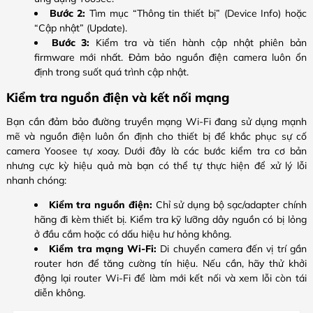
Bước 2:
Tìm mục “Thông tin thiết bị” (Device Info) hoặc
“Cập nhật” (Update).
Bước 3:
Kiểm tra và tiến hành cập nhật phiên bản
firmware mới nhất. Đảm bảo nguồn điện camera luôn ổn
định trong suốt quá trình cập nhật.
Kiểm tra nguồn điện và kết nối mạng
Bạn cần đảm bảo đường truyền mạng Wi-Fi đang sử dụng mạnh
mẽ và nguồn điện luôn ổn định cho thiết bị để khắc phục sự cố
camera Yoosee tự xoay. Dưới đây là các bước kiểm tra cơ bản
nhưng cực kỳ hiệu quả mà bạn có thể tự thực hiện để xử lý lỗi
nhanh chóng:
Kiểm tra nguồn điện:
Chỉ sử dụng bộ sạc/adapter chính
hãng đi kèm thiết bị. Kiểm tra kỹ lưỡng dây nguồn có bị lỏng
ở đầu cắm hoặc có dấu hiệu hư hỏng không.
Kiểm tra mạng Wi-Fi:
Di chuyển camera đến vị trí gần
router hơn để tăng cường tín hiệu. Nếu cần, hãy thử khởi
động lại router Wi-Fi để làm mới kết nối và xem lỗi còn tái
diễn không.