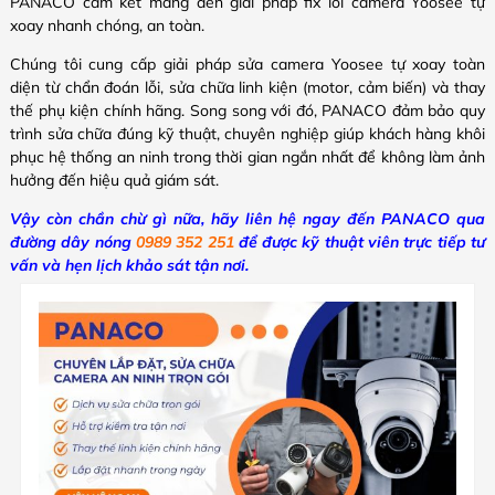
PANACO cam kết mang đến giải pháp fix lỗi camera Yoosee tự
xoay nhanh chóng, an toàn.
Chúng tôi cung cấp giải pháp sửa camera Yoosee tự xoay toàn
diện từ chẩn đoán lỗi, sửa chữa linh kiện (motor, cảm biến) và thay
thế phụ kiện chính hãng. Song song với đó, PANACO đảm bảo quy
trình sửa chữa đúng kỹ thuật, chuyên nghiệp giúp khách hàng khôi
phục hệ thống an ninh trong thời gian ngắn nhất để không làm ảnh
hưởng đến hiệu quả giám sát.
Vậy còn chần chừ gì nữa, hãy liên hệ ngay đến PANACO qua
đường dây nóng
0989 352 251
để được kỹ thuật viên trực tiếp tư
vấn và hẹn lịch khảo sát tận nơi.