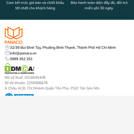
Cam kết mức giá bán và chiết khấu
Bảo hành toàn diện đầy đủ, đổi trả
tốt nhất cho khách hàng
miễn phí 30 ngày
32/39 Bùi Đình Túy, Phường Bình Thạnh, Thành Phố Hồ Chí Minh
info@panaco.vn
0989 352 251
Mã số thuế: 0316645438
Số tài khoản: 2255566678
Á Châu ACB, Chi Nhánh Quận Tân Phú, PGD Tân Sơn Nhì
Dịch vụ
Sản phẩm
Lắp đặt camera
Camera An Ninh
Lắp đặt khóa vân tay
Đầu Ghi Hình Camera
Lắp đặt máy chấm công
Khóa Cửa Điện Tử
Thi công mạng lan internet
Máy Chấm Công