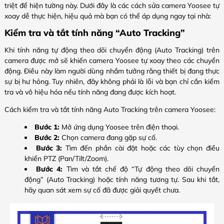
triệt để hiện tường này. Dưới đây là các cách sửa camera Yoosee tự
xoay dễ thực hiện, hiệu quả mà bạn có thể áp dụng ngay tại nhà:
Kiểm tra và tắt tính năng “Auto Tracking”
Khi tính năng tự động theo dõi chuyển động (Auto Tracking) trên
camera được mở sẽ khiến camera Yoosee tự xoay theo các chuyển
động. Điều này làm người dùng nhầm tưởng rằng thiết bị đang thực
sự bị hư hỏng. Tuy nhiên, đây không phải là lỗi và bạn chỉ cần kiểm
tra và vô hiệu hóa nếu tính năng đang được kích hoạt.
Cách kiểm tra và tắt tính năng Auto Tracking trên camera Yoosee:
Bước 1:
Mở ứng dụng Yoosee trên điện thoại.
Bước 2:
Chọn camera đang gặp sự cố.
Bước 3:
Tìm đến phần cài đặt hoặc các tùy chọn điều
khiển PTZ (Pan/Tilt/Zoom).
Bước 4:
Tìm và tắt chế độ “Tự động theo dõi chuyển
động” (Auto Tracking) hoặc tính năng tương tự. Sau khi tắt,
hãy quan sát xem sự cố đã được giải quyết chưa.