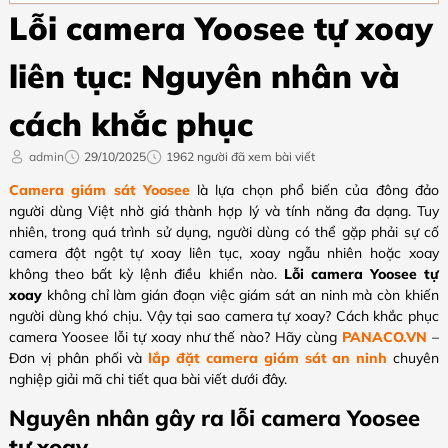
Lỗi camera Yoosee tự xoay
liên tục: Nguyên nhân và
cách khắc phục
admin
29/10/2025
1962 người đã xem bài viết
Camera giám sát Yoosee
là lựa chọn phổ biến của đông đảo
người dùng Việt nhờ giá thành hợp lý và tính năng đa dạng. Tuy
nhiên, trong quá trình sử dụng, người dùng có thể gặp phải sự cố
camera đột ngột tự xoay liên tục, xoay ngẫu nhiên hoặc xoay
không theo bất kỳ lệnh điều khiển nào.
Lỗi camera Yoosee tự
xoay
không chỉ làm gián đoạn việc giám sát an ninh mà còn khiến
người dùng khó chịu. Vậy tại sao camera tự xoay? Cách khắc phục
camera Yoosee lỗi tự xoay như thế nào? Hãy cùng
PANACO.VN
–
Đơn vị phân phối và
lắp đặt camera giám sát an ninh
chuyên
nghiệp giải mã chi tiết qua bài viết dưới đây.
Nguyên nhân gây ra lỗi camera Yoosee
tự xoay