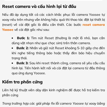
Reset camera và cấu hình lại từ đầu
Nếu đã áp dụng tất cả các cách khắc phục lỗi camera Yoosee tự
xoay nêu trên nhưng vẫn không hiệu quả thì thao tác đặt lại thiết bị
(reset) về cài đặt gốc là điều cần thiết. Các bước
reset camera
Yoosee
về cài đặt gốc như sau:
Bước 1:
Tìm nút Reset (thường là một lỗ nhỏ, bạn cần
dùng vật nhọn như que chọc sim) trên thân camera.
Bước 2:
Nhấn và giữ nút Reset khoảng 5-10 giây cho đến
khi nghe tiếng thông báo hoặc thấy đèn báo hiệu chuyển
trạng thái.
Bước 3:
Sau khi reset thành công, camera sẽ yêu cầu cấu
hình lại. Tiến hành kết nối và cài đặt lại camera từ đầu thông
qua ứng dụng Yoosee.
Kiểm tra phần cứng
Liên hệ kỹ thuật viên dày dặn kinh nghiệm để được hỗ trợ kiểm tra
phần cứng
Trong trường hợp các giải pháp fix lỗi camera Yoosee tự xoay bằng