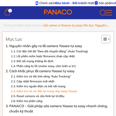
Chính sách
Bảo hành – Đổi trả
tốt nhất
Sản phẩm
chính hã
0
0
Trang chủ
Kiến thức camera
Lỗi camera Yoosee tự xoay liên tục: Nguyên
nhân và cách khắc phục
Mục Lục
Nguyên nhân gây ra lỗi camera Yoosee tự xoay
Cài đặt chế độ “theo dõi chuyển động” (Auto Tracking)
Lỗi phần mềm hoặc firmware chưa cập nhật
Kết nối mạng không ổn định
Phần cứng bị lỗi (motor xoay, cảm biến vị trí)
Cách khắc phục lỗi camera Yoosee tự xoay
Kiểm tra và tắt tính năng “Auto Tracking”
Cập nhật firmware mới nhất
Kiểm tra nguồn điện và kết nối mạng
Kiểm tra và cài đặt lại trong ứng dụng Yoosee
Reset camera và cấu hình lại từ đầu
Kiểm tra phần cứng
PANACO – Giải pháp sửa camera Yoosee tự xoay nhanh chóng,
chuẩn kỹ thuật