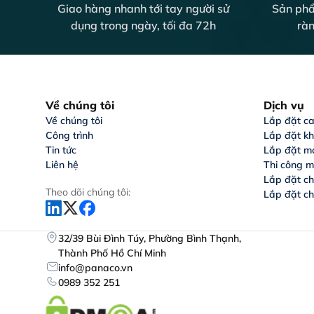
Giao hàng nhanh tới tay người sử
Sản phẩ
dụng trong ngày, tối đa 72h
ràn
Về chúng tôi
Dịch vụ
Về chúng tôi
Lắp đặt c
Công trình
Lắp đặt k
Tin tức
Lắp đặt m
Liên hệ
Thi công m
Lắp đặt c
Theo dõi chúng tôi:
Lắp đặt c
32/39 Bùi Đình Túy, Phường Bình Thạnh,
Thành Phố Hồ Chí Minh
info@panaco.vn
0989 352 251