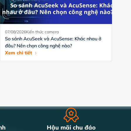
07/08/2026
Kiến thức camera
18
So sánh AcuSeek và AcuSense: Khác nhau ở
X
đâu? Nên chọn công nghệ nào?
a
Xem chi tiết
Xe
nh
Hậu mãi chu đáo