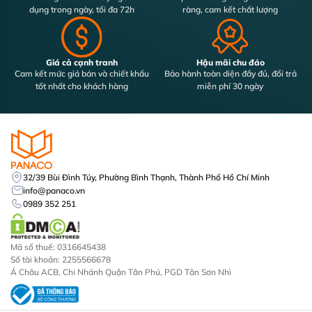
dụng trong ngày, tối đa 72h
ràng, cam kết chất lượng
Giá cả cạnh tranh
Hậu mãi chu đáo
Cam kết mức giá bán và chiết khấu
Bảo hành toàn diện đầy đủ, đổi trả
tốt nhất cho khách hàng
miễn phí 30 ngày
32/39 Bùi Đình Túy, Phường Bình Thạnh, Thành Phố Hồ Chí Minh
info@panaco.vn
0989 352 251
Mã số thuế: 0316645438
Số tài khoản: 2255566678
Á Châu ACB, Chi Nhánh Quận Tân Phú, PGD Tân Sơn Nhì