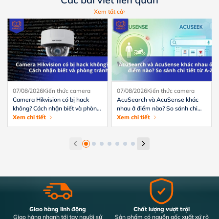
Xem tất cả
07/08/2026
Kiến thức camera
07/08/2026
Kiến thức camera
Camera Hikvision có bị hack
AcuSearch và AcuSense khác
không? Cách nhận biết và phòng
nhau ở điểm nào? So sánh chi
tránh hiệu quả
Xem chi tiết
tiết từ A-Z
Xem chi tiết
Giao hàng linh động
Chất lượng vượt trội
Giao hàng nhanh tới tay người sử
Sản phẩm có nguồn gốc xuất xứ rõ