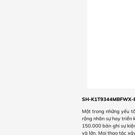
SH-K1T9344MBFWX-E1 l
Một trong những yếu tố 
rộng nhân sự hay triển 
150.000 bản ghi sự ki
và lớn. Mọi thao tác xả