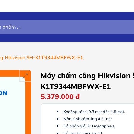
ng Hikvision SH-K1T9344MBFWX-E1
Máy chấm công Hikvision
K1T9344MBFWX-E1
5.379.000
đ
Khoảng cách: 0.3 mét đến 1.5 mét.
Màn hình cảm ứng 4.3-inch
Độ phân giải 2.0 megapixels.
Hỗ trợ Hikvision cloud.