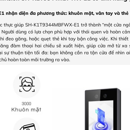
hận diện đa phương thức: khuôn mặt, vân tay và thẻ 
ác thực giúp SH-K1T9344MBFWX-E1 trở thành “một cửa ngõ
Người dùng có lựa chọn phù hợp với thói quen và hoàn cản
i đeo găng, hoặc quẹt thẻ khi tay bận công việc. Khi thiết
năng đàm thoại hai chiều sẽ xuất hiện, giúp cửa mở từ xa
i sự thuận tiện tối đa: bạn không cần ra tận cửa để nhìn 
chủ hoàn toàn môi trường ra vào.