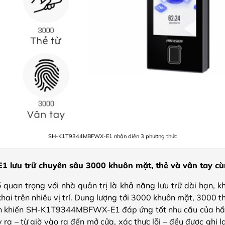
SH-K1T9344MBFWX-E1 nhận diện 3 phương thức
ưu trữ chuyên sâu 3000 khuôn mặt, thẻ và vân tay cùn
quan trọng với nhà quản trị là khả năng lưu trữ dài hạn, k
khai trên nhiều vị trí. Dung lượng tới 3000 khuôn mặt, 3000 
ện khiến SH-K1T9344MBFWX-E1 đáp ứng tốt nhu cầu của hầ
y ra – từ giờ vào ra đến mở cửa, xác thực lỗi – đều được ghi l