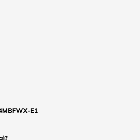
344MBFWX-E1
gì?