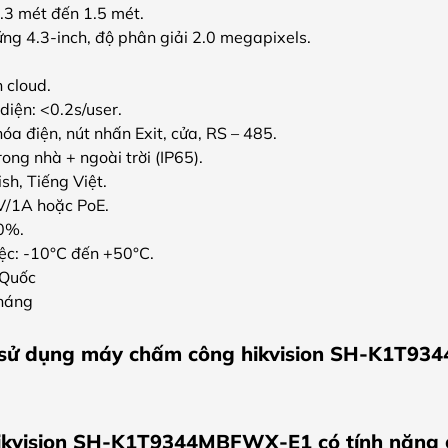
.3 mét đến 1.5 mét.
ng 4.3-inch, độ phân giải 2.0 megapixels.
n cloud.
diện: <0.2s/user.
hóa điện, nút nhấn Exit, cửa, RS – 485.
Trong nhà + ngoài trời (IP65).
sh, Tiếng Việt.
V/1A hoặc PoE.
0%.
iệc: -10°C đến +50°C.
 Quốc
tháng
 sử dụng máy chấm công hikvision SH-K1T9
kvision SH-K1T9344MBFWX-E1 có tính năng 