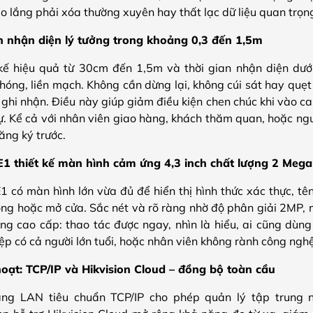
o lắng phải xóa thường xuyên hay thất lạc dữ liệu quan trọn
 nhận diện lý tưởng trong khoảng 0,3 đến 1,5m
kế hiệu quả từ 30cm đến 1,5m và thời gian nhận diện dưới 
hóng, liền mạch. Không cần dừng lại, không cúi sát hay quẹt
c ghi nhận. Điều này giúp giảm điều kiện chen chúc khi vào c
sự. Kể cả với nhân viên giao hàng, khách thăm quan, hoặc ng
ăng ký trước.
hiết kế màn hình cảm ứng 4,3 inch chất lượng 2 Mega
 màn hình lớn vừa đủ để hiển thị hình thức xác thực, tên
ông hoặc mở cửa. Sắc nét và rõ ràng nhờ độ phân giải 2MP,
động cao cấp: thao tác được ngay, nhìn là hiểu, ai cũng dùn
ệp có cả người lớn tuổi, hoặc nhân viên không rành công nghệ
hoạt: TCP/IP và Hikvision Cloud – đồng bộ toàn cầu
ạng LAN tiêu chuẩn TCP/IP cho phép quản lý tập trung 