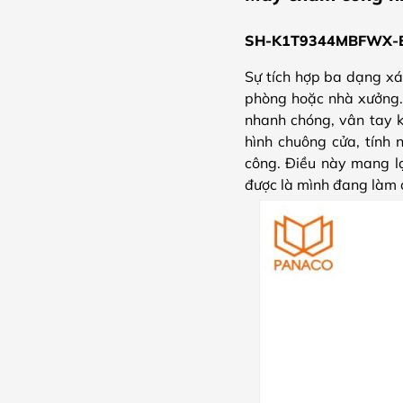
SH-K1T9344MBFWX-E1 n
Sự tích hợp ba dạng x
phòng hoặc nhà xưởng. 
nhanh chóng, vân tay kh
hình chuông cửa, tính 
công. Điều này mang lạ
được là mình đang làm 