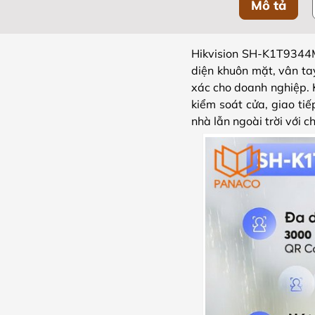
Mô tả
Hikvision SH-K1T9344
diện khuôn mặt, vân ta
xác cho doanh nghiệp. K
kiểm soát cửa, giao tiế
nhà lẫn ngoài trời với 