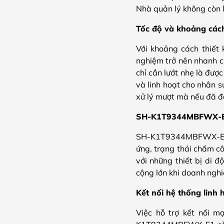
Nhà quản lý không còn l
Tốc độ và khoảng cách
Với khoảng cách thiết 
nghiệm trở nên nhanh c
chỉ cần lướt nhẹ là đượ
và linh hoạt cho nhân 
xử lý mượt mà nếu đã đ
SH-K1T9344MBFWX-E1 t
SH-K1T9344MBFWX-E1 có
ứng, trạng thái chấm c
với những thiết bị di 
cộng lớn khi doanh nghi
Kết nối hệ thống linh 
Việc hỗ trợ kết nối m