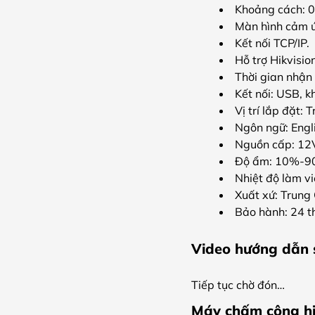
Khoảng cách: 0
Màn hình cảm ứ
Kết nối TCP/IP.
Hỗ trợ Hikvisio
Thời gian nhận 
Kết nối: USB, k
Vị trí lắp đặt: 
Ngôn ngữ: Engli
Nguồn cấp: 12
Độ ẩm: 10%-9
Nhiệt độ làm v
Xuất xứ: Trung
Bảo hành: 24 
Video hướng dẫn
Tiếp tục chờ đón…
Máy chấm công hi