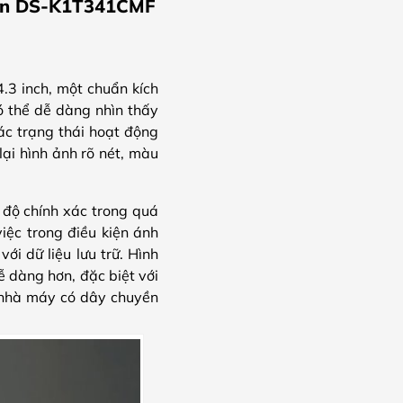
sion DS-K1T341CMF
3 inch, một chuẩn kích
ó thể dễ dàng nhìn thấy
các trạng thái hoạt động
ại hình ảnh rõ nét, màu
 độ chính xác trong quá
iệc trong điều kiện ánh
ới dữ liệu lưu trữ. Hình
ễ dàng hơn, đặc biệt với
, nhà máy có dây chuyền