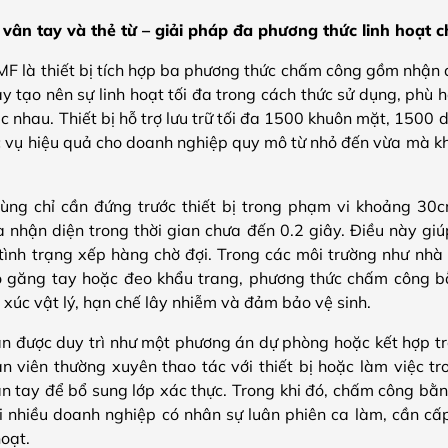
vân tay và thẻ từ – giải pháp đa phương thức linh hoạt 
 là thiết bị tích hợp ba phương thức chấm công gồm nhận 
ày tạo nên sự linh hoạt tối đa trong cách thức sử dụng, phù 
c nhau. Thiết bị hỗ trợ lưu trữ tối đa 1500 khuôn mặt, 1500
 vụ hiệu quả cho doanh nghiệp quy mô từ nhỏ đến vừa mà kh
dùng chỉ cần đứng trước thiết bị trong phạm vi khoảng 30
 nhận diện trong thời gian chưa đến 0.2 giây. Điều này giú
tình trạng xếp hàng chờ đợi. Trong các môi trường như nhà
 găng tay hoặc đeo khẩu trang, phương thức chấm công b
p xúc vật lý, hạn chế lây nhiễm và đảm bảo vệ sinh.
n được duy trì như một phương án dự phòng hoặc kết hợp t
n viên thường xuyên thao tác với thiết bị hoặc làm việc t
n tay để bổ sung lớp xác thực. Trong khi đó, chấm công bằng
i nhiều doanh nghiệp có nhân sự luân phiên ca làm, cần cấ
hoạt.