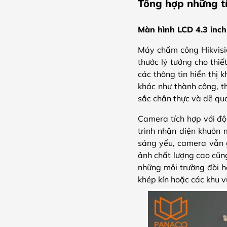
Tổng hợp những t
Màn hình LCD 4.3 inc
Máy chấm công Hikvisi
thước lý tưởng cho thi
các thông tin hiển thị 
khác như thành công, t
sắc chân thực và dễ qu
Camera tích hợp với độ
trình nhận diện khuôn 
sáng yếu, camera vẫn gh
ảnh chất lượng cao cũng
những môi trường đòi h
khép kín hoặc các khu v