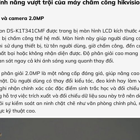
ính năng vượt trội của máy chấm công hikvi
h và camera 2.0MP
on DS-K1T341CMF được trang bị màn hình LCD kích thước 4.
ết bị chấm công thế hệ mới. Màn hình này giúp người dùng c
khi sử dụng thiết bị, từ tên người dùng, giờ chấm công, đến 
hất bại hoặc không nhận diện được. Độ phân giải cao mang l
an sát ngay cả khi ánh sáng xung quanh thay đổi.
 phân giải 2.0MP là một nâng cấp đáng giá, giúp nâng cao
mặt. Dù người dùng có thay đổi kiểu tóc, đeo kính hay làm v
i nhận chính xác các đặc điểm sinh trắc học và đối chiếu v
 hỗ trợ việc trích xuất và đối chiếu dữ liệu sau này trở nên d
ỏi sự kiểm soát an ninh chặt chẽ như văn phòng chính phủ
ực kỹ thuật cao.