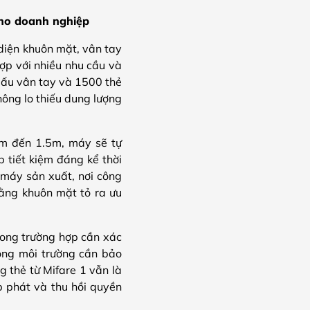
cho doanh nghiệp
diện khuôn mặt, vân tay
hợp với nhiều nhu cầu và
 dấu vân tay và 1500 thẻ
ông lo thiếu dung lượng
cm đến 1.5m, máy sẽ tự
p tiết kiệm đáng kể thời
 máy sản xuất, nơi công
ằng khuôn mặt tỏ ra ưu
rong trường hợp cần xác
rong môi trường cần bảo
 thẻ từ Mifare 1 vẫn là
p phát và thu hồi quyền