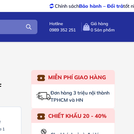
Chính sách
Bảo hành – Đổi trả
tốt nhất
Sả
Hotline
Giỏ hàng
0989 352 251
0
Sản phẩm
MIỄN PHÍ GIAO HÀNG
F
Đơn hàng 3 triệu nội thành
TPHCM và HN
CHIẾT KHẤU 20 - 40%
ừ
e 1