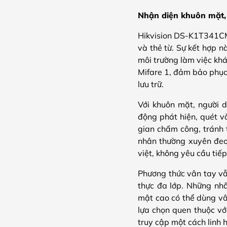
Nhận diện khuôn mặt, 
Hikvision DS-K1T341CMF
và thẻ từ. Sự kết hợp n
môi trường làm việc khá
Mifare 1, đảm bảo phục
lưu trữ.
Với khuôn mặt, người 
động phát hiện, quét và
gian chấm công, tránh 
nhân thường xuyên đeo
việt, không yêu cầu tiế
Phương thức vân tay vẫ
thực đa lớp. Những nhâ
mật cao có thể dùng vâ
lựa chọn quen thuộc vớ
truy cập một cách linh 