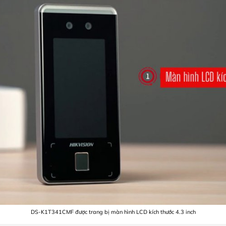
DS-K1T341CMF được trang bị màn hình LCD kích thước 4.3 inch