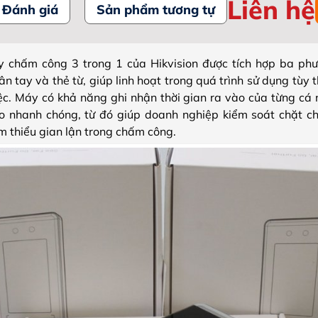
Liên hệ
Đánh giá
Sản phẩm tương tự
chấm công 3 trong 1 của Hikvision được tích hợp ba phư
n tay và thẻ từ, giúp linh hoạt trong quá trình sử dụng tùy th
ệc. Máy có khả năng ghi nhận thời gian ra vào của từng cá 
o nhanh chóng, từ đó giúp doanh nghiệp kiểm soát chặt ch
ảm thiểu gian lận trong chấm công.