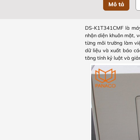
Mô tả
DS-K1T341CMF là máy 
nhận diện khuôn mặt, vâ
từng môi trường làm vi
dữ liệu và xuất báo cá
tăng tính kỷ luật và gi