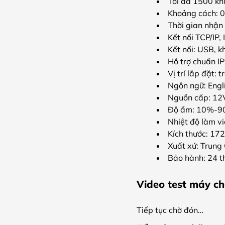
Tối đa 1500 kh
Khoảng cách: 
Thời gian nhận 
Kết nối TCP/IP,
Kết nối: USB, k
Hỗ trợ chuẩn I
Vị trí lắp đặt: 
Ngôn ngữ: Engl
Nguồn cấp: 12
Độ ẩm: 10%-
Nhiệt độ làm v
Kích thước: 17
Xuất xứ: Trung
Bảo hành: 24 t
Video test máy c
Tiếp tục chờ đón…