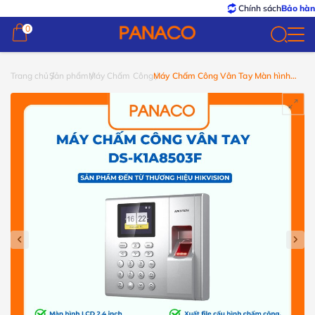
Chính sách
Bảo hành – Đổi 
0
0
Trang chủ
Sản phẩm
Máy Chấm Công
Máy Chấm Công Vân Tay Màn hình
LCD 2.4 inch DS-K1A8503F