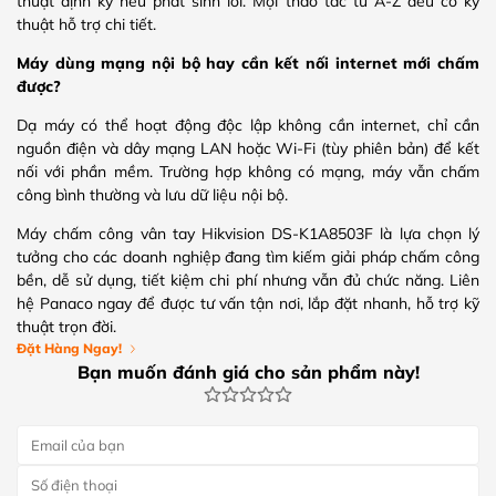
thuật định kỳ nếu phát sinh lỗi. Mọi thao tác từ A-Z đều có kỹ
thuật hỗ trợ chi tiết.
Máy dùng mạng nội bộ hay cần kết nối internet mới chấm
được?
Dạ máy có thể hoạt động độc lập không cần internet, chỉ cần
nguồn điện và dây mạng LAN hoặc Wi-Fi (tùy phiên bản) để kết
nối với phần mềm. Trường hợp không có mạng, máy vẫn chấm
công bình thường và lưu dữ liệu nội bộ.
Máy chấm công vân tay Hikvision DS-K1A8503F là lựa chọn lý
tưởng cho các doanh nghiệp đang tìm kiếm giải pháp chấm công
bền, dễ sử dụng, tiết kiệm chi phí nhưng vẫn đủ chức năng. Liên
hệ Panaco ngay để được tư vấn tận nơi, lắp đặt nhanh, hỗ trợ kỹ
thuật trọn đời.
Đặt Hàng Ngay!
Bạn muốn đánh giá cho sản phẩm này!