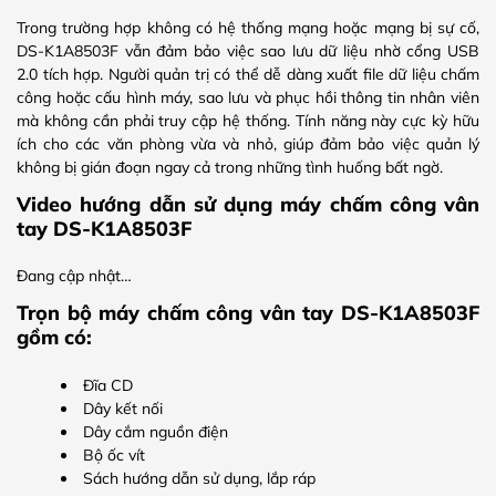
Trong trường hợp không có hệ thống mạng hoặc mạng bị sự cố,
DS-K1A8503F vẫn đảm bảo việc sao lưu dữ liệu nhờ cổng USB
2.0 tích hợp. Người quản trị có thể dễ dàng xuất file dữ liệu chấm
công hoặc cấu hình máy, sao lưu và phục hồi thông tin nhân viên
mà không cần phải truy cập hệ thống. Tính năng này cực kỳ hữu
ích cho các văn phòng vừa và nhỏ, giúp đảm bảo việc quản lý
không bị gián đoạn ngay cả trong những tình huống bất ngờ.
Video hướng dẫn sử dụng máy chấm công vân
tay DS-K1A8503F
Đang cập nhật…
Trọn bộ máy chấm công vân tay DS-K1A8503F
gồm có:
Đĩa CD
Dây kết nối
Dây cắm nguồn điện
Bộ ốc vít
Sách hướng dẫn sử dụng, lắp ráp