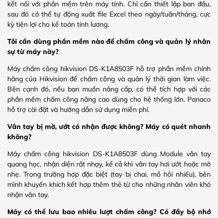
kết nối với phần mềm trên máy tính. Chỉ cần thiết lập ban đầu,
sau đó có thể tự động xuất file Excel theo ngày/tuần/tháng, cực
kỳ tiện lợi cho kế toán tính lương.
Tôi cần dùng phần mềm nào để chấm công và quản lý nhân
sự từ máy này?
Máy chấm công hikvision DS-K1A8503F hỗ trợ phần mềm chính
hãng của Hikvision để chấm công và quản lý thời gian làm việc.
Bên cạnh đó, nếu bạn muốn nâng cấp, có thể tích hợp với các
phần mềm chấm công nâng cao dùng cho hệ thống lớn. Panaco
hỗ trợ cài đặt và hướng dẫn sử dụng miễn phí.
Vân tay bị mờ, ướt có nhận được không? Máy có quét nhanh
không?
Máy chấm công hikvision DS-K1A8503F dùng Module vân tay
quang học, nhận diện rất nhạy, kể cả khi vân tay hơi ướt hoặc mờ
nhẹ. Trong trường hợp đặc biệt (tay bị chai, mồ hôi nhiều), bên
mình khuyến khích kết hợp thêm thẻ từ cho những nhân viên khó
nhận vân tay.
Máy có thể lưu bao nhiêu lượt chấm công? Có đầy bộ nhớ