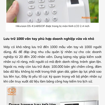
Hikvision DS-K1A8503F được trang bị màn hình LCD 2.4 inch
Lưu trữ 1000 vân tay phù hợp doanh nghiệp vừa và nhỏ
Máy có khả năng lưu trữ đến 1000 mẫu vân tay và 1000 người
dùng, đủ để đáp ứng nhu cầu quản lý nhân sự cho các doanh
nghiệp từ 20 đến 200 nhân viên. Dung lượng này giúp kiểm soát
nhân sự rõ ràng, mỗi người có mã định danh riêng, tránh gian lận.
Ngoài ra, máy còn lưu trữ được 100.000 bản ghi chấm công, đảm
bảo dữ liệu không bị mất trong thời gian dài, giảm áp lực phải sao
lưu liên tục. Đây là yếu tố cực kỳ quan trọng với bộ phận nhân sự
khi cần truy xuất dữ liệu làm bảng công hay kiểm tra lịch sử.