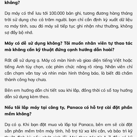
không?
Dạ máy có thể lưu tới 100.000 bản ghi, tương đương hàng tháng
trời sử dụng cho cả trăm người. bạn chỉ cần định kỳ xuất dữ liệu
ra máy tính, sau đó máy sẽ tiếp tục ghi nhận như thường, không
sợ đầy bộ nhớ.
Máy có dễ sử dụng không? Tôi muốn nhân viên tự thao tác
mà không cần kỹ thuật đứng cạnh hướng dẫn hoài?
Rất dễ sử dụng ạ. Máy có màn hình và giao diện tiếng Việt hoặc
tiếng Anh tùy chọn, các phím chức năng rõ ràng. Nhân viên chỉ
cần chạm vân tay và nhìn màn hình thông báo, là biết đã chấm
thành công hay chưa.
Bên em hướng dẫn chi tiết sau khi lắp, đồng thời có sổ tay hướng
dẫn sử dụng kèm theo.
Nếu tôi lắp máy tại công ty, Panaco có hỗ trợ cài đặt phần
mềm không?
Dạ có ạ. Khi bạn đặt mua và lắp tại Panaco, bên em sẽ cài đặt
sẵn phần mềm trên máy tính, hỗ trợ từ xa khi cần, và bảo trì kỹ