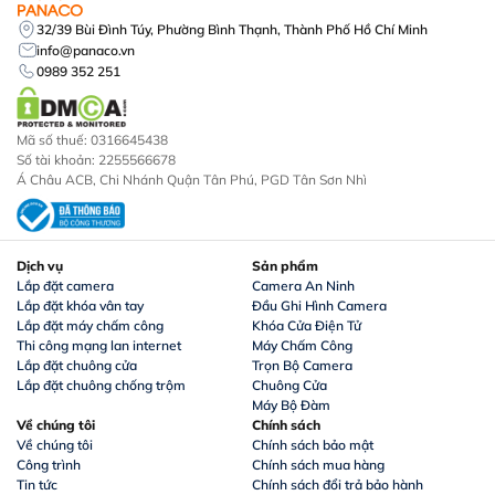
32/39 Bùi Đình Túy, Phường Bình Thạnh, Thành Phố Hồ Chí Minh
info@panaco.vn
0989 352 251
Mã số thuế: 0316645438
Số tài khoản: 2255566678
Á Châu ACB, Chi Nhánh Quận Tân Phú, PGD Tân Sơn Nhì
Dịch vụ
Sản phẩm
Lắp đặt camera
Camera An Ninh
Lắp đặt khóa vân tay
Đầu Ghi Hình Camera
Lắp đặt máy chấm công
Khóa Cửa Điện Tử
Thi công mạng lan internet
Máy Chấm Công
Lắp đặt chuông cửa
Trọn Bộ Camera
Lắp đặt chuông chống trộm
Chuông Cửa
Máy Bộ Đàm
Về chúng tôi
Chính sách
Về chúng tôi
Chính sách bảo mật
Công trình
Chính sách mua hàng
Tin tức
Chính sách đổi trả bảo hành