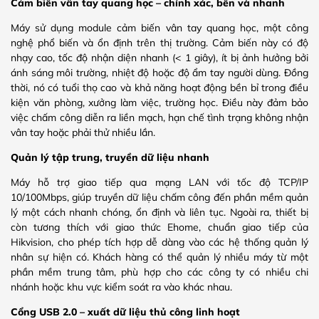
Cảm biến vân tay quang học – chính xác, bền và nhanh
Máy sử dụng module cảm biến vân tay quang học, một công
nghệ phổ biến và ổn định trên thị trường. Cảm biến này có độ
nhạy cao, tốc độ nhận diện nhanh (< 1 giây), ít bị ảnh hưởng bởi
ánh sáng môi trường, nhiệt độ hoặc độ ẩm tay người dùng. Đồng
thời, nó có tuổi thọ cao và khả năng hoạt động bền bỉ trong điều
kiện văn phòng, xưởng làm việc, trường học. Điều này đảm bảo
việc chấm công diễn ra liền mạch, hạn chế tình trạng không nhận
vân tay hoặc phải thử nhiều lần.
Quản lý tập trung, truyền dữ liệu nhanh
Máy hỗ trợ giao tiếp qua mạng LAN với tốc độ TCP/IP
10/100Mbps, giúp truyền dữ liệu chấm công đến phần mềm quản
lý một cách nhanh chóng, ổn định và liên tục. Ngoài ra, thiết bị
còn tương thích với giao thức Ehome, chuẩn giao tiếp của
Hikvision, cho phép tích hợp dễ dàng vào các hệ thống quản lý
nhân sự hiện có. Khách hàng có thể quản lý nhiều máy từ một
phần mềm trung tâm, phù hợp cho các công ty có nhiều chi
nhánh hoặc khu vực kiểm soát ra vào khác nhau.
Cổng USB 2.0 – xuất dữ liệu thủ công linh hoạt