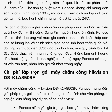
chính là điểm đến bạn không nên bỏ qua. Là đối tác phân phối
lâu năm của Hikvision tại Việt Nam, Panaco không chỉ mang đến
sản phẩm chính hãng 100%, mà còn đi kèm dịch vụ lắp đặt trọn
gói tại nhà, bảo hành chính hãng, hỗ trợ kỹ thuật 24/7.
Dù bạn là doanh nghiệp nhỏ cần giải pháp quản lý nhân sự hiệu
quả hay đơn vị thi công đang tìm nguồn hàng ổn định, Panaco
đều có thể đáp ứng với mức giá cạnh tranh, chiết khấu hấp dẫn
cho số lượng lớn và chính sách giao hàng linh hoạt toàn quốc. Với
đội ngũ kỹ thuật viên được đào tạo bài bản, mọi quy trình lắp đặt
đều được thực hiện nhanh chóng, gọn đẹp, không làm ảnh hưởng
đến hoạt động của doanh nghiệp. Liên hệ ngay Panaco để được
tư vấn tận tâm, nhận báo giá tốt nhất trong ngày!
Chi phí lắp trọn gói máy chấm công hikvision
DS-K1A8503F
Với máy chấm công Hikvision DS‑K1A8503F, Panaco mang đến
giải pháp trọn gói – thiết bị + lắp đặt + cấu hình cho văn phòng, xí
nghiệp, cửa hàng hay dự án công nhân viên:
Panaco niêm yết giá trọn gói, bao gồm máy chấm công