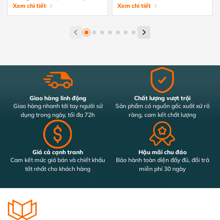
tránh hiệu quả
Xem chi tiết
tiết từ A-Z
Xem chi tiết
Giao hàng linh động
Chất lượng vượt trội
Giao hàng nhanh tới tay người sử
Sản phẩm có nguồn gốc xuất xứ rõ
dụng trong ngày, tối đa 72h
ràng, cam kết chất lượng
Giá cả cạnh tranh
Hậu mãi chu đáo
Cam kết mức giá bán và chiết khấu
Bảo hành toàn diện đầy đủ, đổi trả
tốt nhất cho khách hàng
miễn phí 30 ngày