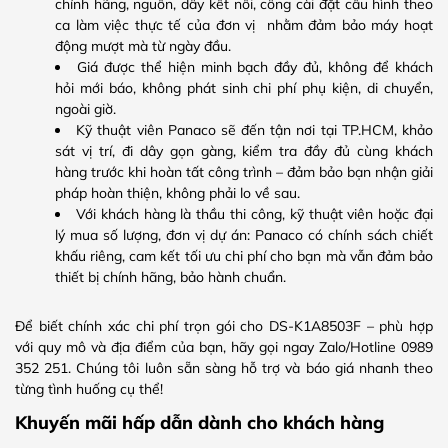
chính hãng, nguồn, dây kết nối, công cài đặt cấu hình theo
ca làm việc thực tế của đơn vị nhằm đảm bảo máy hoạt
động mượt mà từ ngày đầu.
Giá được thể hiện minh bạch đầy đủ, không để khách
hỏi mới báo, không phát sinh chi phí phụ kiện, di chuyển,
ngoài giờ.
Kỹ thuật viên Panaco sẽ đến tận nơi tại TP.HCM, khảo
sát vị trí, đi dây gọn gàng, kiểm tra đầy đủ cùng khách
hàng trước khi hoàn tất công trình – đảm bảo bạn nhận giải
pháp hoàn thiện, không phải lo về sau.
Với khách hàng là thầu thi công, kỹ thuật viên hoặc đại
lý mua số lượng, đơn vị dự án: Panaco có chính sách chiết
khấu riêng, cam kết tối ưu chi phí cho bạn mà vẫn đảm bảo
thiết bị chính hãng, bảo hành chuẩn.
Để biết chính xác chi phí trọn gói cho DS‑K1A8503F – phù hợp
với quy mô và địa điểm của bạn, hãy gọi ngay Zalo/Hotline 0989
352 251. Chúng tôi luôn sẵn sàng hỗ trợ và báo giá nhanh theo
từng tình huống cụ thể!
Khuyến mãi hấp dẫn dành cho khách hàng