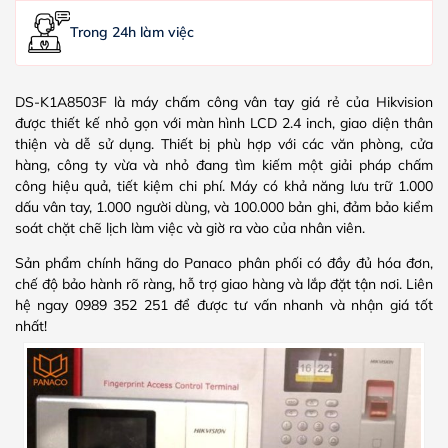
Trong 24h làm việc
DS-K1A8503F là máy chấm công vân tay giá rẻ của Hikvision
được thiết kế nhỏ gọn với màn hình LCD 2.4 inch, giao diện thân
thiện và dễ sử dụng. Thiết bị phù hợp với các văn phòng, cửa
hàng, công ty vừa và nhỏ đang tìm kiếm một giải pháp chấm
công hiệu quả, tiết kiệm chi phí. Máy có khả năng lưu trữ 1.000
dấu vân tay, 1.000 người dùng, và 100.000 bản ghi, đảm bảo kiểm
soát chặt chẽ lịch làm việc và giờ ra vào của nhân viên.
Sản phẩm chính hãng do Panaco phân phối có đầy đủ hóa đơn,
chế độ bảo hành rõ ràng, hỗ trợ giao hàng và lắp đặt tận nơi. Liên
hệ ngay 0989 352 251 để được tư vấn nhanh và nhận giá tốt
nhất!