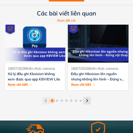
Các bài viết liên quan
Xem tất cả
18/07/2026
Kiến thức camera
18/07/2026
Kiến thức camera
Xử lý đầu ghi Kbvision không
Đầu ghi Hikvision lên nguồn
xem được qua app KBVIEW Lite
nhưng không lên hình – Đừng vội
Xem chi tiết
thay
Xem chi tiết