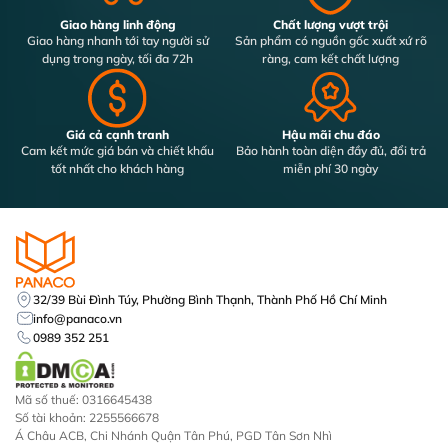
Giao hàng linh động
Chất lượng vượt trội
Giao hàng nhanh tới tay người sử
Sản phẩm có nguồn gốc xuất xứ rõ
dụng trong ngày, tối đa 72h
ràng, cam kết chất lượng
Giá cả cạnh tranh
Hậu mãi chu đáo
Cam kết mức giá bán và chiết khấu
Bảo hành toàn diện đầy đủ, đổi trả
tốt nhất cho khách hàng
miễn phí 30 ngày
32/39 Bùi Đình Túy, Phường Bình Thạnh, Thành Phố Hồ Chí Minh
info@panaco.vn
0989 352 251
Mã số thuế: 0316645438
Số tài khoản: 2255566678
Á Châu ACB, Chi Nhánh Quận Tân Phú, PGD Tân Sơn Nhì