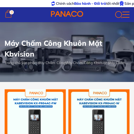
Chính sách
Bảo hành – Đổi trả
tốt nhất
Sản p
0
0
Máy Chấm Công Khuôn Mặt
Kbvision
Trang chủ
Sản phẩm
Máy Chấm Công
Máy Chấm Công Kbvision
Máy Chấm
Công Khuôn
Mặt Kbvision