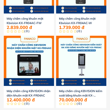
Máy chấm công khuôn mặt
Máy chấm công khuôn mặt
Kbvision KX-FR04AC-FW
Kbvision KX-FR04AC-W
2.839.000
đ
1.739.000
đ
( 0 )
( 0 )
Máy chấm công KBVISION nhận
Máy chấm công KBVISION kiểm
diện khuôn mặt KX-FR04AC
soát bằng khuôn mặt KX-
12.400.000
đ
70.000.000
đ
FR01AC
( 0 )
( 0 )