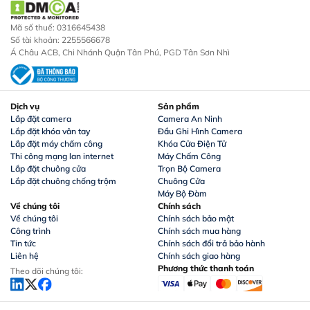
Mã số thuế: 0316645438
Số tài khoản: 2255566678
Á Châu ACB, Chi Nhánh Quận Tân Phú, PGD Tân Sơn Nhì
Dịch vụ
Sản phẩm
Lắp đặt camera
Camera An Ninh
Lắp đặt khóa vân tay
Đầu Ghi Hình Camera
Lắp đặt máy chấm công
Khóa Cửa Điện Tử
Thi công mạng lan internet
Máy Chấm Công
Lắp đặt chuông cửa
Trọn Bộ Camera
Lắp đặt chuông chống trộm
Chuông Cửa
Máy Bộ Đàm
Về chúng tôi
Chính sách
Về chúng tôi
Chính sách bảo mật
Công trình
Chính sách mua hàng
Tin tức
Chính sách đổi trả bảo hành
Liên hệ
Chính sách giao hàng
Phương thức thanh toán
Theo dõi chúng tôi: