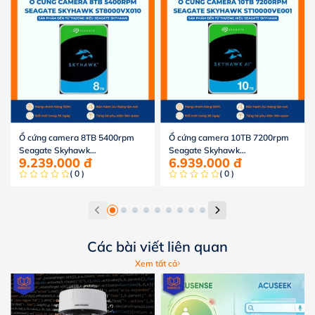
Ổ cứng camera 8TB 5400rpm
Ổ cứng camera 10TB 7200rpm
Seagate Skyhawk
Seagate Skyhawk
9.239.000
đ
6.939.000
đ
ST8000VX010
ST10000VE001
( 0 )
( 0 )
Các bài viết liên quan
Xem tất cả