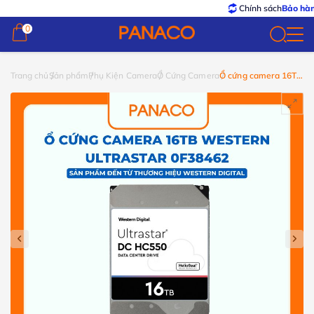
Chính sách
Bảo hành – Đổi
0
0
Trang chủ
Sản phẩm
Phụ Kiện Camera
Ổ Cứng Camera
Ổ cứng camera 16TB
Western Ultrastar
0F38462