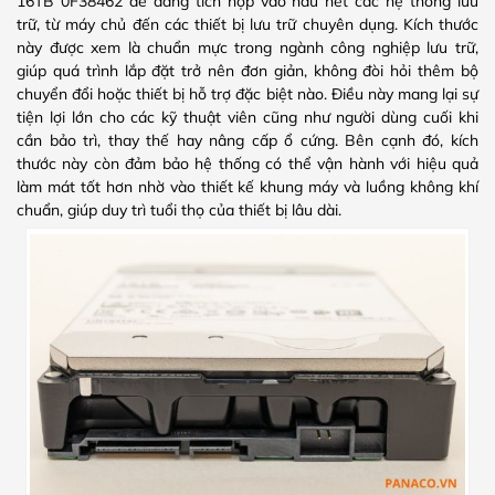
16TB 0F38462 dễ dàng tích hợp vào hầu hết các hệ thống lưu
trữ, từ máy chủ đến các thiết bị lưu trữ chuyên dụng. Kích thước
này được xem là chuẩn mực trong ngành công nghiệp lưu trữ,
giúp quá trình lắp đặt trở nên đơn giản, không đòi hỏi thêm bộ
chuyển đổi hoặc thiết bị hỗ trợ đặc biệt nào. Điều này mang lại sự
tiện lợi lớn cho các kỹ thuật viên cũng như người dùng cuối khi
cần bảo trì, thay thế hay nâng cấp ổ cứng. Bên cạnh đó, kích
thước này còn đảm bảo hệ thống có thể vận hành với hiệu quả
làm mát tốt hơn nhờ vào thiết kế khung máy và luồng không khí
chuẩn, giúp duy trì tuổi thọ của thiết bị lâu dài.