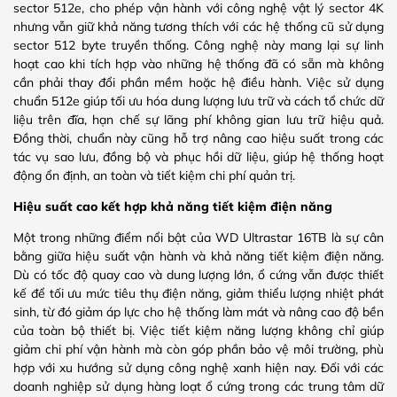
sector 512e, cho phép vận hành với công nghệ vật lý sector 4K
nhưng vẫn giữ khả năng tương thích với các hệ thống cũ sử dụng
sector 512 byte truyền thống. Công nghệ này mang lại sự linh
hoạt cao khi tích hợp vào những hệ thống đã có sẵn mà không
cần phải thay đổi phần mềm hoặc hệ điều hành. Việc sử dụng
chuẩn 512e giúp tối ưu hóa dung lượng lưu trữ và cách tổ chức dữ
liệu trên đĩa, hạn chế sự lãng phí không gian lưu trữ hiệu quả.
Đồng thời, chuẩn này cũng hỗ trợ nâng cao hiệu suất trong các
tác vụ sao lưu, đồng bộ và phục hồi dữ liệu, giúp hệ thống hoạt
động ổn định, an toàn và tiết kiệm chi phí quản trị.
Hiệu suất cao kết hợp khả năng tiết kiệm điện năng
Một trong những điểm nổi bật của WD Ultrastar 16TB là sự cân
bằng giữa hiệu suất vận hành và khả năng tiết kiệm điện năng.
Dù có tốc độ quay cao và dung lượng lớn, ổ cứng vẫn được thiết
kế để tối ưu mức tiêu thụ điện năng, giảm thiểu lượng nhiệt phát
sinh, từ đó giảm áp lực cho hệ thống làm mát và nâng cao độ bền
của toàn bộ thiết bị. Việc tiết kiệm năng lượng không chỉ giúp
giảm chi phí vận hành mà còn góp phần bảo vệ môi trường, phù
hợp với xu hướng sử dụng công nghệ xanh hiện nay. Đối với các
doanh nghiệp sử dụng hàng loạt ổ cứng trong các trung tâm dữ