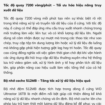
Tốc độ quay 7200 vòng/phút – Tối ưu hóa hiệu năng truy
xuất dữ liệu
Tốc độ quay 7200 vòng mỗi phút tạo nên sự khác biệt rõ rệt
trong khả năng xử lý và truyền tải dữ liệu của ổ cứng. Với tốc độ
này, ổ cứng có thể đáp ứng nhu cầu truy xuất nhanh chóng trong
môi trường làm việc liên tục và có khối lượng dữ liệu lớn. Người
dùng sẽ cảm nhận được sự mượt mà trong các thao tác như sao
chép, truy cập tệp tin dung lượng lớn hoặc xử lý dữ liệu đa luồng
mà không gặp phải hiện tượng giật lag hay trì hoãn. Tốc độ quay
cao cũng đồng nghĩa với việc giảm thời gian chờ đợi khi vận hành
các ứng dụng đòi hỏi truy cập dữ liệu thường xuyên như hệ thống
lưu trữ video giám sát, xử lý hình ảnh y tế hay phân tích dữ liệu
lớn, góp phần nâng cao hiệu suất làm việc tổng thể của cả hệ
thống.
Bộ nhớ cache 512MB – Tăng tốc xử lý dữ liệu hiệu quả
Bộ nhớ đệm 512MB được tích hợp trong dòng ổ cứng WD
Ultrastar 16TB là một điểm nổi bật giúp cải thiện đáng kể khả
năng xử lý dữ liệu nhanh chóng và ổn định. Bộ nhớ cache lớn cho
phép lưu trữ tạm thời một lượng dữ liệu đáng kể để phục vụ các