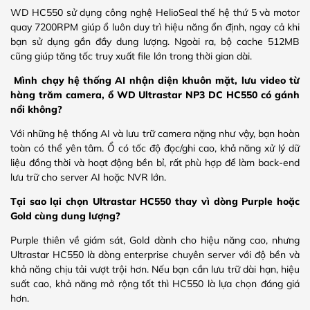
WD HC550 sử dụng công nghệ HelioSeal thế hệ thứ 5 và motor
quay 7200RPM giúp ổ luôn duy trì hiệu năng ổn định, ngay cả khi
bạn sử dụng gần đầy dung lượng. Ngoài ra, bộ cache 512MB
cũng giúp tăng tốc truy xuất file lớn trong thời gian dài.
Mình chạy hệ thống AI nhận diện khuôn mặt, lưu video từ
hàng trăm camera, ổ WD Ultrastar NP3 DC HC550 có gánh
nổi không?
Với những hệ thống AI và lưu trữ camera nặng như vậy, bạn hoàn
toàn có thể yên tâm. Ổ có tốc độ đọc/ghi cao, khả năng xử lý dữ
liệu đồng thời và hoạt động bền bỉ, rất phù hợp để làm back-end
lưu trữ cho server AI hoặc NVR lớn.
Tại sao lại chọn Ultrastar HC550 thay vì dòng Purple hoặc
Gold cùng dung lượng?
Purple thiên về giám sát, Gold dành cho hiệu năng cao, nhưng
Ultrastar HC550 là dòng enterprise chuyên server với độ bền và
khả năng chịu tải vượt trội hơn. Nếu bạn cần lưu trữ dài hạn, hiệu
suất cao, khả năng mở rộng tốt thì HC550 là lựa chọn đáng giá
hơn.