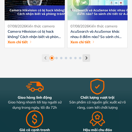
07/08/2026
Kiến thức camera
07/08/2026
Kiến thức camera
Camera Hikvision có bị hack
AcuSearch và AcuSense khác
không? Cách nhận biết và phòng
nhau ở điểm nào? So sánh chi
tránh hiệu quả
Xem chi tiết
tiết từ A-Z
Xem chi tiết
Giao hàng linh động
Chất lượng vượt trội
Giao hàng nhanh tới tay người sử
Sản phẩm có nguồn gốc xuất xứ rõ
dụng trong ngày, tối đa 72h
ràng, cam kết chất lượng
Giá cả cạnh tranh
Hậu mãi chu đáo