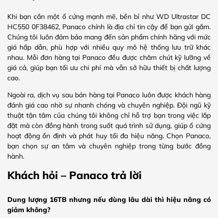
Khi bạn cần một ổ cứng mạnh mẽ, bền bỉ như WD Ultrastar DC
HC550 0F38462, Panaco chính là địa chỉ tin cậy để bạn gửi gắm.
Chúng tôi luôn đảm bảo mang đến sản phẩm chính hãng với mức
giá hấp dẫn, phù hợp với nhiều quy mô hệ thống lưu trữ khác
nhau. Mỗi đơn hàng tại Panaco đều được chăm chút kỹ lưỡng về
giá cả, giúp bạn tối ưu chi phí mà vẫn sở hữu thiết bị chất lượng
cao.
Ngoài ra, dịch vụ sau bán hàng tại Panaco luôn được khách hàng
đánh giá cao nhờ sự nhanh chóng và chuyên nghiệp. Đội ngũ kỹ
thuật tận tâm của chúng tôi không chỉ hỗ trợ bạn trong việc lắp
đặt mà còn đồng hành trong suốt quá trình sử dụng, giúp ổ cứng
hoạt động ổn định và phát huy tối đa hiệu năng. Chọn Panaco,
bạn chọn sự an tâm và chuyên nghiệp trong từng bước đồng
hành.
Khách hỏi – Panaco trả lời
Dung lượng 16TB nhưng nếu dùng lâu dài thì hiệu năng có
giảm không?