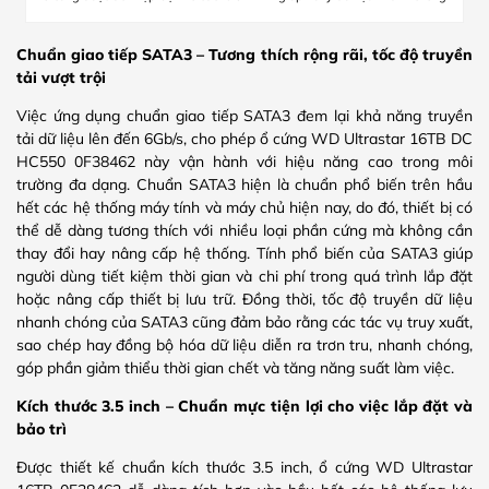
Chuẩn giao tiếp SATA3 – Tương thích rộng rãi, tốc độ truyền
tải vượt trội
Việc ứng dụng chuẩn giao tiếp SATA3 đem lại khả năng truyền
tải dữ liệu lên đến 6Gb/s, cho phép ổ cứng WD Ultrastar 16TB DC
HC550 0F38462 này vận hành với hiệu năng cao trong môi
trường đa dạng. Chuẩn SATA3 hiện là chuẩn phổ biến trên hầu
hết các hệ thống máy tính và máy chủ hiện nay, do đó, thiết bị có
thể dễ dàng tương thích với nhiều loại phần cứng mà không cần
thay đổi hay nâng cấp hệ thống. Tính phổ biến của SATA3 giúp
người dùng tiết kiệm thời gian và chi phí trong quá trình lắp đặt
hoặc nâng cấp thiết bị lưu trữ. Đồng thời, tốc độ truyền dữ liệu
nhanh chóng của SATA3 cũng đảm bảo rằng các tác vụ truy xuất,
sao chép hay đồng bộ hóa dữ liệu diễn ra trơn tru, nhanh chóng,
góp phần giảm thiểu thời gian chết và tăng năng suất làm việc.
Kích thước 3.5 inch – Chuẩn mực tiện lợi cho việc lắp đặt và
bảo trì
Được thiết kế chuẩn kích thước 3.5 inch, ổ cứng WD Ultrastar