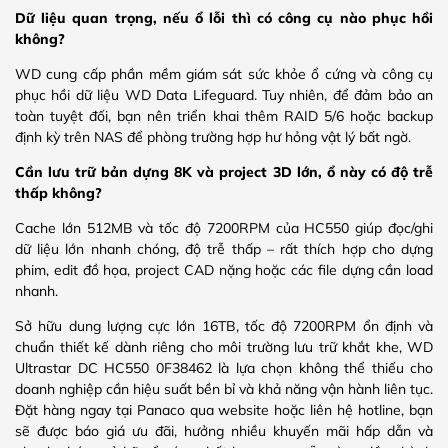
Dữ liệu quan trọng, nếu ổ lỗi thì có công cụ nào phục hồi
không?
WD cung cấp phần mềm giám sát sức khỏe ổ cứng và công cụ
phục hồi dữ liệu WD Data Lifeguard. Tuy nhiên, để đảm bảo an
toàn tuyệt đối, bạn nên triển khai thêm RAID 5/6 hoặc backup
định kỳ trên NAS để phòng trường hợp hư hỏng vật lý bất ngờ.
Cần lưu trữ bản dựng 8K và project 3D lớn, ổ này có độ trễ
thấp không?
Cache lớn 512MB và tốc độ 7200RPM của HC550 giúp đọc/ghi
dữ liệu lớn nhanh chóng, độ trễ thấp – rất thích hợp cho dựng
phim, edit đồ họa, project CAD nặng hoặc các file dựng cần load
nhanh.
Sở hữu dung lượng cực lớn 16TB, tốc độ 7200RPM ổn định và
chuẩn thiết kế dành riêng cho môi trường lưu trữ khắt khe, WD
Ultrastar DC HC550 0F38462 là lựa chọn không thể thiếu cho
doanh nghiệp cần hiệu suất bền bỉ và khả năng vận hành liên tục.
Đặt hàng ngay tại Panaco qua website hoặc liên hệ hotline, bạn
sẽ được báo giá ưu đãi, hưởng nhiều khuyến mãi hấp dẫn và