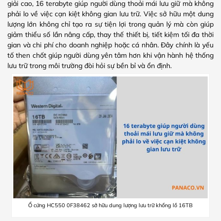
giải cao, 16 terabyte giúp người dùng thoải mái lưu giữ mà không
phải lo về việc cạn kiệt không gian lưu trữ. Việc sở hữu một dung
lượng lớn không chỉ tạo ra sự tiện lợi trong quản lý mà còn giúp
giảm thiểu số lần nâng cấp, thay thế thiết bị, tiết kiệm tối đa thời
gian và chi phí cho doanh nghiệp hoặc cá nhân. Đây chính là yếu
tố then chốt giúp người dùng yên tâm hơn khi vận hành hệ thống
lưu trữ trong môi trường đòi hỏi sự bền bỉ và ổn định.
Ổ cứng HC550 0F38462 sở hữu dung lượng lưu trữ khổng lồ 16TB