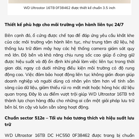
WD Ultrastar 16TB 0F38462 được thiết kế chuẩn 3.5 inch
Thiết kế phù hợp cho môi trường vận hành liên tục 24/7
Bên cạnh đó, ổ cứng được chế tạo để đáp ứng yêu cầu khắt khe
của các môi trường vận hành liên tục, như trung tâm dữ liệu, hệ
thống lưu trữ đám mây hay các hệ thống camera giám sát quy
mô lớn. Độ bền và khả năng chịu rung sốc cao giúp ổ cứng giữ
được hiệu suất và độ ổn định khi phải làm việc liên tục trong thời
gian dài, ngay cả dưới những điều kiện môi trường có độ rung
động cao. Việc đảm bảo hoạt động liên tục không gián đoạn giúp
doanh nghiệp và người dùng cá nhân yên tâm hơn về tính sẵn
sàng của dữ liệu, giảm thiểu rủi ro mất mát hoặc hỏng hóc dữ liệu
quan trọng. Đây là ưu điểm vượt trội giúp WD Ultrastar 16TB trở
thành lựa chọn hàng đầu cho những ai cần một giải pháp lưu trữ
bền bỉ, tin cậy và luôn sẵn sàng hoạt động.
Chuẩn sector 512e – Tối ưu hóa tương thích và hiệu suất lưu
trữ
WD Ultrastar 16TB DC HC550 0F38462 được trang bị chuẩn