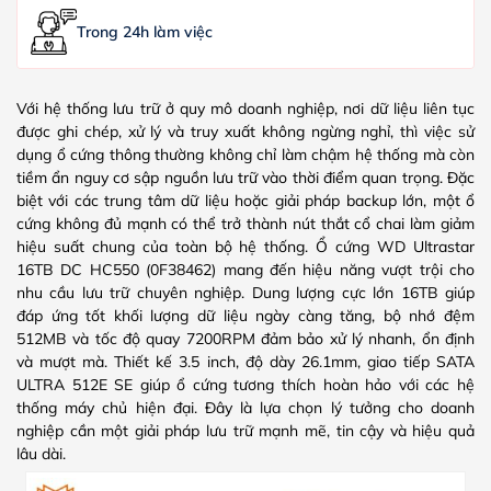
Trong 24h làm việc
Với hệ thống lưu trữ ở quy mô doanh nghiệp, nơi dữ liệu liên tục
được ghi chép, xử lý và truy xuất không ngừng nghỉ, thì việc sử
dụng ổ cứng thông thường không chỉ làm chậm hệ thống mà còn
tiềm ẩn nguy cơ sập nguồn lưu trữ vào thời điểm quan trọng. Đặc
biệt với các trung tâm dữ liệu hoặc giải pháp backup lớn, một ổ
cứng không đủ mạnh có thể trở thành nút thắt cổ chai làm giảm
hiệu suất chung của toàn bộ hệ thống.
Ổ cứng WD Ultrastar
16TB DC HC550 (0F38462) mang đến hiệu năng vượt trội cho
nhu cầu lưu trữ chuyên nghiệp. Dung lượng cực lớn 16TB giúp
đáp ứng tốt khối lượng dữ liệu ngày càng tăng, bộ nhớ đệm
512MB và tốc độ quay 7200RPM đảm bảo xử lý nhanh, ổn định
và mượt mà. Thiết kế 3.5 inch, độ dày 26.1mm, giao tiếp SATA
ULTRA 512E SE giúp ổ cứng tương thích hoàn hảo với các hệ
thống máy chủ hiện đại. Đây là lựa chọn lý tưởng cho doanh
nghiệp cần một giải pháp lưu trữ mạnh mẽ, tin cậy và hiệu quả
lâu dài.