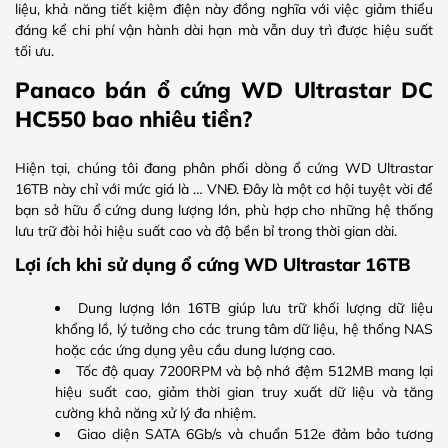
liệu, khả năng tiết kiệm điện này đồng nghĩa với việc giảm thiểu
đáng kể chi phí vận hành dài hạn mà vẫn duy trì được hiệu suất
tối ưu.
Panaco bán ổ cứng WD Ultrastar DC
HC550 bao nhiêu tiền?
Hiện tại, chúng tôi đang phân phối dòng ổ cứng WD Ultrastar
16TB này chỉ với mức giá là … VNĐ. Đây là một cơ hội tuyệt vời để
bạn sở hữu ổ cứng dung lượng lớn, phù hợp cho những hệ thống
lưu trữ đòi hỏi hiệu suất cao và độ bền bỉ trong thời gian dài.
Lợi ích khi sử dụng ổ cứng WD Ultrastar 16TB
Dung lượng lớn 16TB giúp lưu trữ khối lượng dữ liệu
khổng lồ, lý tưởng cho các trung tâm dữ liệu, hệ thống NAS
hoặc các ứng dụng yêu cầu dung lượng cao.
Tốc độ quay 7200RPM và bộ nhớ đệm 512MB mang lại
hiệu suất cao, giảm thời gian truy xuất dữ liệu và tăng
cường khả năng xử lý đa nhiệm.
Giao diện SATA 6Gb/s và chuẩn 512e đảm bảo tương