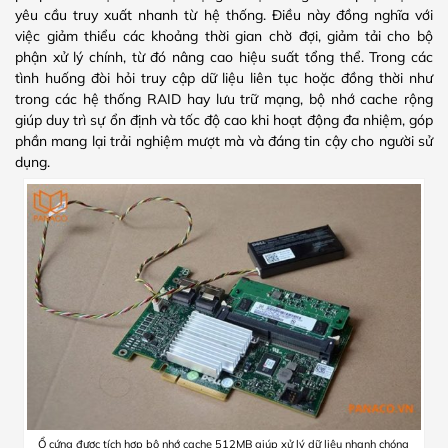
yêu cầu truy xuất nhanh từ hệ thống. Điều này đồng nghĩa với
việc giảm thiểu các khoảng thời gian chờ đợi, giảm tải cho bộ
phận xử lý chính, từ đó nâng cao hiệu suất tổng thể. Trong các
tình huống đòi hỏi truy cập dữ liệu liên tục hoặc đồng thời như
trong các hệ thống RAID hay lưu trữ mạng, bộ nhớ cache rộng
giúp duy trì sự ổn định và tốc độ cao khi hoạt động đa nhiệm, góp
phần mang lại trải nghiệm mượt mà và đáng tin cậy cho người sử
dụng.
Ổ cứng được tích hợp bộ nhớ cache 512MB giúp xử lý dữ liệu nhanh chóng