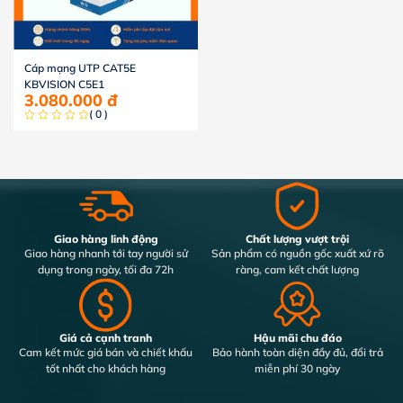
Cáp mạng UTP CAT5E
KBVISION C5E1
3.080.000
đ
( 0 )
Giao hàng linh động
Chất lượng vượt trội
Giao hàng nhanh tới tay người sử
Sản phẩm có nguồn gốc xuất xứ rõ
dụng trong ngày, tối đa 72h
ràng, cam kết chất lượng
Giá cả cạnh tranh
Hậu mãi chu đáo
Cam kết mức giá bán và chiết khấu
Bảo hành toàn diện đầy đủ, đổi trả
tốt nhất cho khách hàng
miễn phí 30 ngày