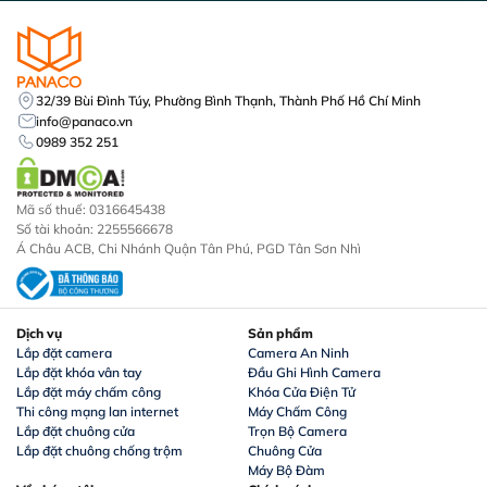
32/39 Bùi Đình Túy, Phường Bình Thạnh, Thành Phố Hồ Chí Minh
info@panaco.vn
0989 352 251
Mã số thuế: 0316645438
Số tài khoản: 2255566678
Á Châu ACB, Chi Nhánh Quận Tân Phú, PGD Tân Sơn Nhì
Dịch vụ
Sản phẩm
Lắp đặt camera
Camera An Ninh
Lắp đặt khóa vân tay
Đầu Ghi Hình Camera
Lắp đặt máy chấm công
Khóa Cửa Điện Tử
Thi công mạng lan internet
Máy Chấm Công
Lắp đặt chuông cửa
Trọn Bộ Camera
Lắp đặt chuông chống trộm
Chuông Cửa
Máy Bộ Đàm