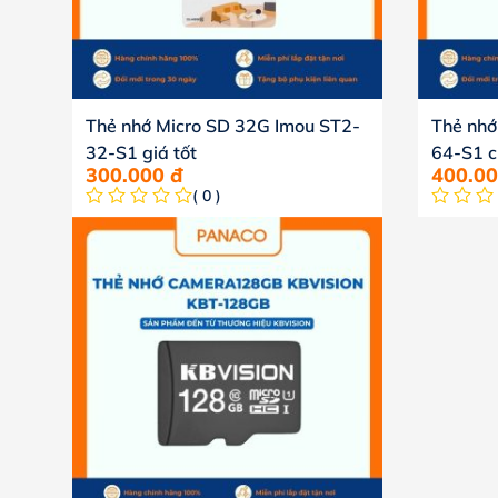
Thẻ nhớ Micro SD 32G Imou ST2-
Thẻ nhớ
32-S1 giá tốt
64-S1 c
300.000
đ
400.0
( 0 )