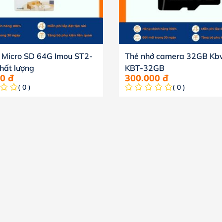
 Micro SD 64G Imou ST2-
Thẻ nhớ camera 32GB Kbv
hất lượng
KBT-32GB
00
đ
300.000
đ
( 0 )
( 0 )