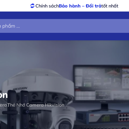
Chính sách
Bảo hành – Đổi trả
tốt nhất
Sả
on
era
Thẻ Nhớ Camera Hikvision