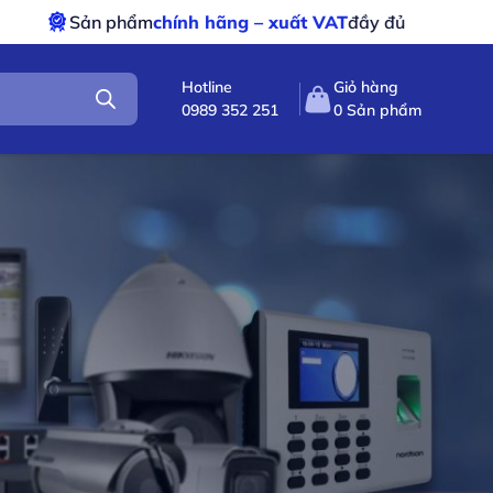
n phẩm
chính hãng – xuất VAT
đầy đủ
Giao nh
Hotline
Giỏ hàng
0989 352 251
0
Sản phẩm