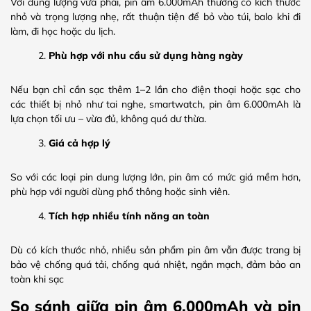
Với dung lượng vừa phải, pin âm 6.000mAh thường có kích thước
nhỏ và trọng lượng nhẹ, rất thuận tiện để bỏ vào túi, balo khi đi
làm, đi học hoặc du lịch.
Phù hợp với nhu cầu sử dụng hàng ngày
Nếu bạn chỉ cần sạc thêm 1–2 lần cho điện thoại hoặc sạc cho
các thiết bị nhỏ như tai nghe, smartwatch, pin âm 6.000mAh là
lựa chọn tối ưu – vừa đủ, không quá dư thừa.
Giá cả hợp lý
So với các loại pin dung lượng lớn, pin âm có mức giá mềm hơn,
phù hợp với người dùng phổ thông hoặc sinh viên.
Tích hợp nhiều tính năng an toàn
Dù có kích thước nhỏ, nhiều sản phẩm pin âm vẫn được trang bị
bảo vệ chống quá tải, chống quá nhiệt, ngắn mạch, đảm bảo an
toàn khi sạc
So sánh giữa pin âm 6.000mAh và pin