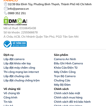
32/39 Bùi Đình Túy, Phường Bình Thạnh, Thành Phố Hồ Chí Minh
info@panaco.vn
0989 352 251
Mã số thuế: 0316645438
Số tài khoản: 2255566678
Á Châu ACB, Chi Nhánh Quận Tân Phú, PGD Tân Sơn Nhì
Dịch vụ
Sản phẩm
Lắp đặt camera
Camera An Ninh
Lắp đặt khóa vân tay
Đầu Ghi Hình Camera
Lắp đặt máy chấm công
Khóa Cửa Điện Tử
Thi công mạng lan internet
Máy Chấm Công
Lắp đặt chuông cửa
Trọn Bộ Camera
Lắp đặt chuông chống trộm
Chuông Cửa
Máy Bộ Đàm
Về chúng tôi
Chính sách
Về chúng tôi
Chính sách bảo mật
Công trình
Chính sách mua hàng
Tin tức
Chính sách đổi trả bảo hành
Liên hệ
Chính sách giao hàng