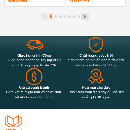
tránh hiệu quả
Xem chi tiết
tiết từ A-Z
Xem chi tiết
Giao hàng linh động
Chất lượng vượt trội
Giao hàng nhanh tới tay người sử
Sản phẩm có nguồn gốc xuất xứ rõ
dụng trong ngày, tối đa 72h
ràng, cam kết chất lượng
Giá cả cạnh tranh
Hậu mãi chu đáo
Cam kết mức giá bán và chiết khấu
Bảo hành toàn diện đầy đủ, đổi trả
tốt nhất cho khách hàng
miễn phí 30 ngày