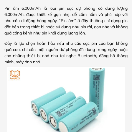
Pin âm 6.000mAh là loại pin sạc dự phòng có dung lượng
6.000mAh, được thiết kế gọn nhẹ, dễ cầm nắm và phù hợp với
nhu cầu di động hàng ngày. “Pin âm” ở đây thường chỉ dạng pin
đặt bên trong thiết bị hoặc sử dụng như pin rời, gọn nhẹ và không
quá cồng kềnh như pin khối dung lượng lớn.
Đây là lựa chọn hoàn hảo nếu nhu cầu sạc pin của bạn không
quá cao, chỉ cần một nguồn dự phòng đủ dùng trong ngày hoặc
cho những thiết bị nhỏ như tai nghe Bluetooth, đồng hồ thông
minh, máy ảnh nhỏ…