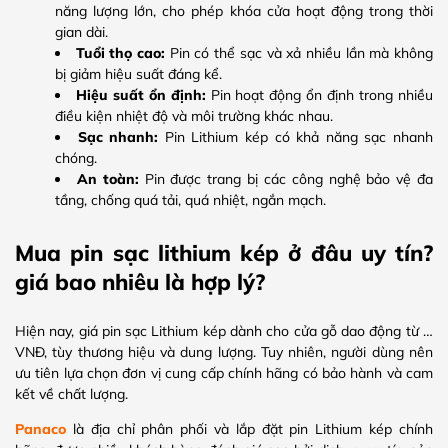
năng lượng lớn, cho phép khóa cửa hoạt động trong thời
gian dài.
Tuổi thọ cao:
Pin có thể sạc và xả nhiều lần mà không
bị giảm hiệu suất đáng kể.
Hiệu suất ổn định:
Pin hoạt động ổn định trong nhiều
điều kiện nhiệt độ và môi trường khác nhau.
Sạc nhanh:
Pin Lithium kép có khả năng sạc nhanh
chóng.
An toàn:
Pin được trang bị các công nghệ bảo vệ đa
tầng, chống quá tải, quá nhiệt, ngắn mạch.
Mua pin sạc lithium kép ở đâu uy tín?
giá bao nhiêu là hợp lý?
Hiện nay, giá pin sạc Lithium kép dành cho cửa gỗ dao động từ …
VNĐ, tùy thương hiệu và dung lượng. Tuy nhiên, người dùng nên
ưu tiên lựa chọn đơn vị cung cấp chính hãng có bảo hành và cam
kết về chất lượng.
Panaco
là địa chỉ phân phối và lắp đặt pin Lithium kép chính