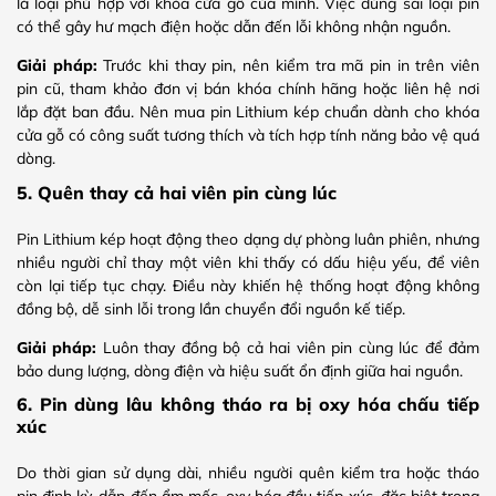
là loại phù hợp với khóa cửa gỗ của mình. Việc dùng sai loại pin
có thể gây hư mạch điện hoặc dẫn đến lỗi không nhận nguồn.
Giải pháp:
Trước khi thay pin, nên kiểm tra mã pin in trên viên
pin cũ, tham khảo đơn vị bán khóa chính hãng hoặc liên hệ nơi
lắp đặt ban đầu. Nên mua pin Lithium kép chuẩn dành cho khóa
cửa gỗ có công suất tương thích và tích hợp tính năng bảo vệ quá
dòng.
5. Quên thay cả hai viên pin cùng lúc
Pin Lithium kép hoạt động theo dạng dự phòng luân phiên, nhưng
nhiều người chỉ thay một viên khi thấy có dấu hiệu yếu, để viên
còn lại tiếp tục chạy. Điều này khiến hệ thống hoạt động không
đồng bộ, dễ sinh lỗi trong lần chuyển đổi nguồn kế tiếp.
Giải pháp:
Luôn thay đồng bộ cả hai viên pin cùng lúc để đảm
bảo dung lượng, dòng điện và hiệu suất ổn định giữa hai nguồn.
6. Pin dùng lâu không tháo ra bị oxy hóa chấu tiếp
xúc
Do thời gian sử dụng dài, nhiều người quên kiểm tra hoặc tháo
pin định kỳ, dẫn đến ẩm mốc, oxy hóa đầu tiếp xúc, đặc biệt trong