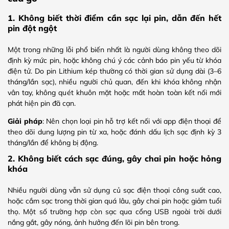
1. Không biết thời điểm cần sạc lại pin, dẫn đến hết
pin đột ngột
Một trong những lỗi phổ biến nhất là người dùng không theo dõi
định kỳ mức pin, hoặc không chú ý các cảnh báo pin yếu từ khóa
điện tử. Do pin Lithium kép thường có thời gian sử dụng dài (3–6
tháng/lần sạc), nhiều người chủ quan, đến khi khóa không nhận
vân tay, không quét khuôn mặt hoặc mất hoàn toàn kết nối mới
phát hiện pin đã cạn.
Giải pháp
: Nên chọn loại pin hỗ trợ kết nối với app điện thoại để
theo dõi dung lượng pin từ xa, hoặc đánh dấu lịch sạc định kỳ 3
tháng/lần để không bị động.
2. Không biết cách sạc đúng, gây chai pin hoặc hỏng
khóa
Nhiều người dùng vẫn sử dụng củ sạc điện thoại công suất cao,
hoặc cắm sạc trong thời gian quá lâu, gây chai pin hoặc giảm tuổi
thọ. Một số trường hợp còn sạc qua cổng USB ngoài trời dưới
nắng gắt, gây nóng, ảnh hưởng đến lõi pin bên trong.