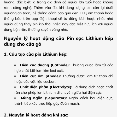
huống, đặc biệt là trong gia đình có người lớn tuổi hoặc không
rành công nghệ. Thêm vào đó, khi dung lượng pin còn lại dưới
ngưỡng an toàn, hệ thống cảnh báo qua đèn LED, âm thanh hoặc
thông báo trên app điện thoại sẽ tự động kích hoạt, nhắc nhở
người dùng thay pin kịp thời. Việc này đặc biệt hữu ích với người
dùng bận rộn, thường xuyên vắng nhà.
Nguyên lý hoạt động của Pin sạc Lithium kép
dùng cho cửa gỗ
1. Cấu tạo của pin Lithium kép:
Điện cực dương (Cathode):
Thường được làm từ các
hợp chất Lithium kim loại oxit.
Điện cực âm (Anode):
Thường được làm từ than chì
hoặc các vật liệu cacbon.
Chất điện phân (Electrolyte):
Là dung dịch hoặc chất
rắn cho phép ion Lithium di chuyển giữa hai điện cực.
Màng ngăn (Separator):
Ngăn cách hai điện cực,
tránh tiếp xúc trực tiếp gây đoản mạch.
2. Nguyên lý hoạt động khi sạc: