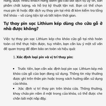
hãng, được nhiều khách hàng đánh giá cao bởi dịch vụ uy tín, sản
phẩm chất lượng, và hỗ trợ kỹ thuật tận nơi. Bạn có thể chọn
mua pin lẻ hoặc đặt dịch vụ thay pin tại nhà đi kèm kiểm tra tổng
thể khóa – vô cùng tiện lợi và tiết kiệm thời gian.
Tự thay pin sạc Lithium kép dùng cho cửa gỗ ở
nhà được không?
Việc tự thay pin sạc Lithium kép cho khóa cửa gỗ tại nhà hoàn
toàn có thể thực hiện được, tuy nhiên, bạn cần lưu ý một số vấn
đề quan trọng để đảm bảo an toàn và hiệu quả:
Xác định loại pin và vị trí thay pin:
Trước tiên, bạn cần xác định loại pin sạc Lithium kép mà
khóa cửa gỗ của bạn đang sử dụng. Thông tin này thường
được ghi trên thân pin hoặc trong sách hướng dẫn sử dụng
của khóa.
Xác định vị trí thay pin trên khóa cửa. Thông thường,
khay chứa pin nằm ở mặt trong của khóa, có thể được che
chắn bởi một nắp đậy.