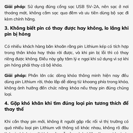
Giải pháp
: Sử dụng đúng cổng sạc USB 5V–2A, nên sạc ở nơi
thoáng mát, không cắm sạc qua đêm và ưu tiên dùng bộ sạc đi
kèm chính hãng.
3. Không biết pin có thay được hay không, lo lắng khi
pin bị hỏng
Có nhiều khách hàng băn khoăn rằng pin Lithium kép có tích hợp
trong thân khóa hay tháo rời được, và khi pin bị lỗi thì có thay
riêng được không. Điều này gây tâm lý e ngại khi sử dụng vì sợ khi
pin hỏng phải thay cả bộ khóa.
Giải pháp:
Phần lớn các dòng khóa thông minh hiện nay đều
dùng pin Lithium rời, tháo lắp dễ dàng từ khoang phía trong khóa,
không ảnh hưởng đến chức năng khóa nếu thay pin đúng chủng
loại.
4. Gặp khó khăn khi tìm đúng loại pin tương thích để
thay thế
Khi cần thay pin mới, không ít người gặp rắc rối vì thị trường có
quá nhiều loại pin Lithium với thông số khác nhau, không rõ đâu