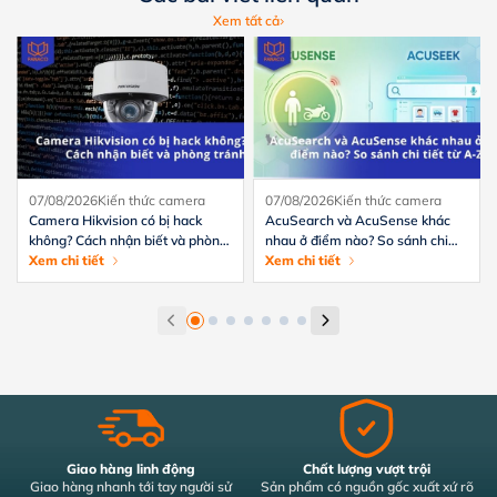
Xem tất cả
07/08/2026
Kiến thức camera
07/08/2026
Kiến thức camera
Camera Hikvision có bị hack
AcuSearch và AcuSense khác
không? Cách nhận biết và phòng
nhau ở điểm nào? So sánh chi
tránh hiệu quả
Xem chi tiết
tiết từ A-Z
Xem chi tiết
Giao hàng linh động
Chất lượng vượt trội
Giao hàng nhanh tới tay người sử
Sản phẩm có nguồn gốc xuất xứ rõ