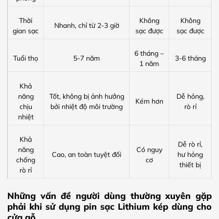
Thời
Không
Không
Nhanh, chỉ từ 2-3 giờ
gian sạc
sạc được
sạc được
6 tháng –
Tuổi thọ
5-7 năm
3-6 tháng
1 năm
Khả
năng
Tốt, không bị ảnh hưởng
Dễ hỏng,
Kém hơn
chịu
bởi nhiệt độ môi trường
rò rỉ
nhiệt
Khả
Dễ rò rỉ,
năng
Có nguy
Cao, an toàn tuyệt đối
hư hỏng
chống
cơ
thiết bị
rò rỉ
Những vấn đề người dùng thường xuyên gặp
phải khi sử dụng pin sạc Lithium kép dùng cho
cửa gỗ