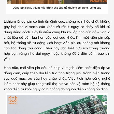
Dòng pin sạc Lithium kép dành cho cửa gỗ thường có dung lượng cao
Lithium là loại pin có tính ổn định cao, chống rò rỉ hóa chất, không
gây hại cho vi mạch của khóa và rất ít nguy cơ cháy nổ khi sử
dụng đúng cách. Đây là điểm cộng lớn khi lắp cho cửa gỗ – vốn là
chất liệu dễ bén lửa hơn các loại cửa khác. Khi một viên pin sắp
hết, hệ thống sẽ tự động kích hoạt viên pin dự phòng mà không
cần tác động thủ công. Điều này đặc biệt hữu ích trong trường
hợp bạn vắng nhà dài ngày hoặc không để ý đến cảnh báo pin
yếu.
Hơn nữa, mỗi viên pin đều có chip vi mạch kiểm soát điện áp và
dòng điện, giúp theo dõi liên tục tình trạng pin, tránh hiện tượng
sạc quá mức, xả sâu hay chập cháy. Việc tích hợp công nghệ
kiểm soát này giúp tăng tuổi thọ pin và bảo vệ toàn bộ hệ thống
khóa điện tử khỏi nguy cơ hư hỏng do nguồn điện không ổn định.