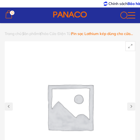
Chính sách
Bảo hành – Đổ
0
0
Trang chủ
Sản phẩm
Khóa Cửa Điện Tử
Pin sạc Lathium kép dùng cho cửa
gỗ