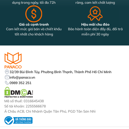
dụng trong ngày, tối đa 72h
ràng, cam kết chất lượng
Giá cả cạnh tranh
Hậu mãi chu đáo
Cam kết mức giá bán và chiết khấu
Bảo hành toàn diện đầy đủ, đổi trả
tốt nhất cho khách hàng
miễn phí 30 ngày
32/39 Bùi Đình Túy, Phường Bình Thạnh, Thành Phố Hồ Chí Minh
info@panaco.vn
0989 352 251
Mã số thuế: 0316645438
Số tài khoản: 2255566678
Á Châu ACB, Chi Nhánh Quận Tân Phú, PGD Tân Sơn Nhì