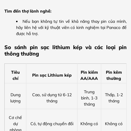
Tìm đến thợ lành nghề:
Nếu bạn không tự tin về khả năng thay pin của mình,
hãy liên hệ với kỹ thuật viên có kinh nghiệm tại Panaco để
được hỗ trợ.
So sánh pin sạc lithium kép và các loại pin
thông thường
Tiêu
Pin kiềm
Pin kẽm
Pin sạc Lithium kép
chí
AA/AAA
thường
Trung
Dung
Cao, sử dụng từ 6-12
Thấp, 1-2
bình, 1-3
lượng
tháng
tháng
tháng
Cơ chế
dự
Có, tự động chuyển đổi
Không có
Không có
phòng