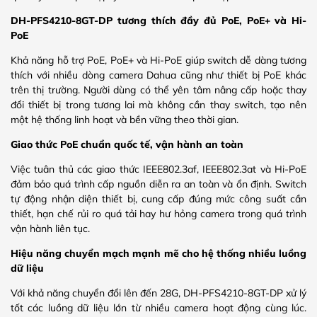
DH-PFS4210-8GT-DP tương thích đầy đủ PoE, PoE+ và Hi-
PoE
Khả năng hỗ trợ PoE, PoE+ và Hi-PoE giúp switch dễ dàng tương
thích với nhiều dòng camera Dahua cũng như thiết bị PoE khác
trên thị trường. Người dùng có thể yên tâm nâng cấp hoặc thay
đổi thiết bị trong tương lai mà không cần thay switch, tạo nên
một hệ thống linh hoạt và bền vững theo thời gian.
Giao thức PoE chuẩn quốc tế, vận hành an toàn
Việc tuân thủ các giao thức IEEE802.3af, IEEE802.3at và Hi-PoE
đảm bảo quá trình cấp nguồn diễn ra an toàn và ổn định. Switch
tự động nhận diện thiết bị, cung cấp đúng mức công suất cần
thiết, hạn chế rủi ro quá tải hay hư hỏng camera trong quá trình
vận hành liên tục.
Hiệu năng chuyển mạch mạnh mẽ cho hệ thống nhiều luồng
dữ liệu
Với khả năng chuyển đổi lên đến 28G, DH-PFS4210-8GT-DP xử lý
tốt các luồng dữ liệu lớn từ nhiều camera hoạt động cùng lúc.