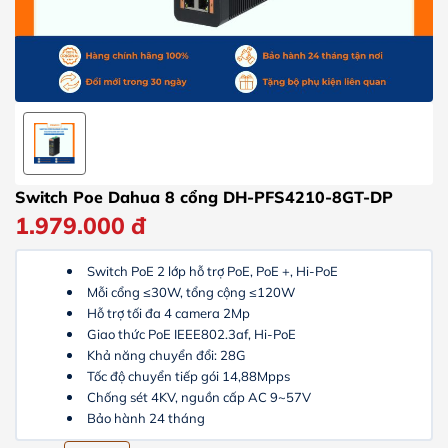
Switch Poe Dahua 8 cổng DH-PFS4210-8GT-DP
1.979.000
đ
Switch PoE 2 lớp h
ỗ trợ PoE, PoE +, Hi-PoE
Mỗi cổng ≤30W, tổng cộng ≤120W
Hỗ trợ tối đa 4 camera 2Mp
Giao thức PoE IEEE802.3af, Hi-PoE
Khả năng chuyển đổi: 28G
Tốc độ chuyển tiếp gói 14,88Mpps
Chống sét 4KV, n
guồn cấp AC 9~57V
Bảo hành 24 tháng