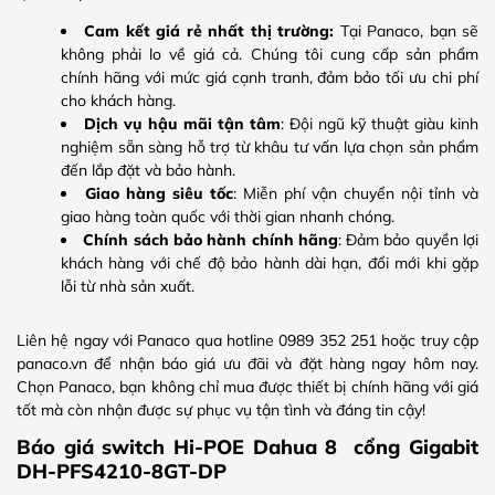
Cam kết giá rẻ nhất thị trường:
Tại Panaco, bạn sẽ
không phải lo về giá cả. Chúng tôi cung cấp sản phẩm
chính hãng với mức giá cạnh tranh, đảm bảo tối ưu chi phí
cho khách hàng.
Dịch vụ hậu mãi tận tâm
: Đội ngũ kỹ thuật giàu kinh
nghiệm sẵn sàng hỗ trợ từ khâu tư vấn lựa chọn sản phẩm
đến lắp đặt và bảo hành.
Giao hàng siêu tốc
: Miễn phí vận chuyển nội tỉnh và
giao hàng toàn quốc với thời gian nhanh chóng.
Chính sách bảo hành chính hãng
: Đảm bảo quyền lợi
khách hàng với chế độ bảo hành dài hạn, đổi mới khi gặp
lỗi từ nhà sản xuất.
Liên hệ ngay với Panaco qua hotline 0989 352 251 hoặc truy cập
panaco.vn để nhận báo giá ưu đãi và đặt hàng ngay hôm nay.
Chọn Panaco, bạn không chỉ mua được thiết bị chính hãng với giá
tốt mà còn nhận được sự phục vụ tận tình và đáng tin cậy!
Báo giá switch Hi-POE Dahua 8 cổng Gigabit
DH-PFS4210-8GT-DP