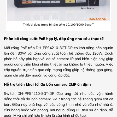
Thiết bị được trang bị tám cổng 10/100/1000 Base-T
Phân bổ công suất PoE hợp lý, đáp ứng nhu cầu thực tế
Mỗi cổng PoE trên DH-PFS4210-8GT-DP có khả năng cấp nguồn
lên đến 30W với tổng công suất toàn hệ thống đạt 120W. Cách
phân bổ này phù hợp với đa số camera IP phổ biến hiện nay, giúp
người dùng triển khai nhiều thiết bị mà không lo thiếu nguồn. Việc
cấp nguồn trực tiếp qua cáp mạng cũng giúp hệ thống gọn gàng,
giảm chi phí dây nguồn và công lắp đặt.
Hỗ trợ triển khai tối đa bốn camera 2MP ổn định
Switch DH-PFS4210-8GT-DP đáp ứng tốt nhu cầu vận hành
đồng thời tối đa bốn camera 2MP trong các hệ thống giám sát cơ
bản. Điều này phù hợp với các công trình nhỏ và vừa như nhà ở,
cửa hàng hoặc văn phòng, nơi người dùng ưu tiên sự ổn định, dễ
quản lý và chi phí hợp lý hơn là cấu hình phức tạp.