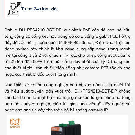
Trong 24h làm việc
Dahua DH-PFS4210-8GT-DP là switch PoE cấp độ cao, sở hữu
tổng cộng 10 cổng kết nối, trong đó có 8 cổng Gigabit PoE hỗ trợ
đầy đủ các tiêu chuẩn quốc tế IEEE 802.3af/at. Điểm vượt trội của
dòng switch này chính là khả năng cung cấp năng lượng mạnh
mẽ tại cổng 1 và 2 với chuẩn Hi-PoE, cho phép công suất đầu ra
tối đa lên đến 60W trên một cổng duy nhất, cực kỳ lý tưởng cho
các thiết bị tiêu tốn nhiều điện năng như camera PTZ tốc độ cao
hoặc các thiết bị đầu cuối thông minh.
Nhờ thiết kế chuẩn công nghiệp bền bỉ, khả năng chịu nhiệt tốt
và hiệu suất truyền dẫn vượt trội, DH-PFS4210-8GT-DP không
chỉ đơn thuần là một bộ chia mạng mà còn là giải pháp hạ tầng
an ninh chuyên nghiệp, giúp tối giản hóa việc đi dây nguồn và
nâng cao tính tin cậy cho toàn bộ hệ thống camera IP.