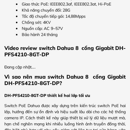
Giao thức PoE: IEEE802.3af, IEEE802.3at, Hi-PoE
Khả năng chuyển đổi: 28G
Tốc độ chuyển tiếp gói: 14,88Mpps
Chống sét: 4KV
Nguồn cấp: AC 9~57V
Bảo hành 24 tháng
Video review switch Dahua 8 cổng Gigabit DH-
PFS4210-8GT-DP
Đang cập nhật….
Vì sao nên mua switch Dahua 8 cổng Gigabit
DH-PFS4210-8GT-DP?
DH-PFS4210-8GT-DP thiết kế hai lớp tối ưu
Switch PoE Dahua được xây dựng trên kiến trúc switch PoE hai
lớp, hướng đến sự ổn định và hiệu suất lâu dài cho các hệ thống
camera IP. Cách thiết kế này giúp thiết bị xử lý dữ liệu mượt mà,
hạn chế nghẽn mạng khi nhiều luồng hình ảnh truyền đồng thời,