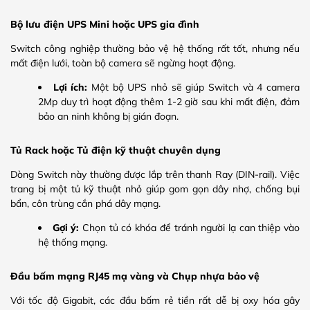
Bộ lưu điện UPS Mini hoặc UPS gia đình
Switch công nghiệp thường bảo vệ hệ thống rất tốt, nhưng nếu
mất điện lưới, toàn bộ camera sẽ ngừng hoạt động.
Lợi ích:
Một bộ UPS nhỏ sẽ giúp Switch và 4 camera
2Mp duy trì hoạt động thêm 1-2 giờ sau khi mất điện, đảm
bảo an ninh không bị gián đoạn.
Tủ Rack hoặc Tủ điện kỹ thuật chuyên dụng
Dòng Switch này thường được lắp trên thanh Ray (DIN-rail). Việc
trang bị một tủ kỹ thuật nhỏ giúp gom gọn dây nhợ, chống bụi
bẩn, côn trùng cắn phá dây mạng.
Gợi ý:
Chọn tủ có khóa để tránh người lạ can thiệp vào
hệ thống mạng.
Đầu bấm mạng RJ45 mạ vàng và Chụp nhựa bảo vệ
Với tốc độ Gigabit, các đầu bấm rẻ tiền rất dễ bị oxy hóa gây