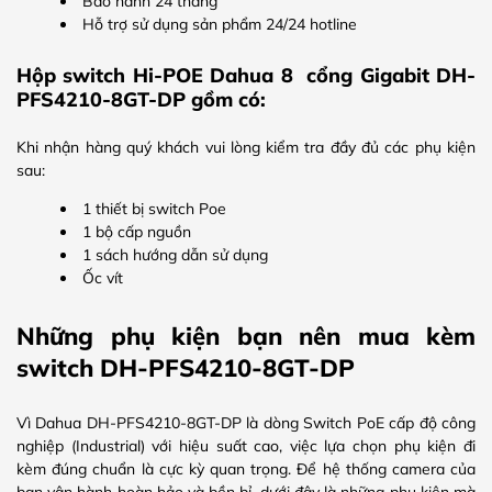
Bảo hành 24 tháng
Hỗ trợ sử dụng sản phẩm 24/24 hotline
Hộp switch Hi-POE Dahua 8 cổng Gigabit DH-
PFS4210-8GT-DP gồm có:
Khi nhận hàng quý khách vui lòng kiểm tra đầy đủ các phụ kiện
sau:
1 thiết bị switch Poe
1 bộ cấp nguồn
1 sách hướng dẫn sử dụng
Ốc vít
Những phụ kiện bạn nên mua kèm
switch DH-PFS4210-8GT-DP
Vì Dahua DH-PFS4210-8GT-DP là dòng Switch PoE cấp độ công
nghiệp (Industrial) với hiệu suất cao, việc lựa chọn phụ kiện đi
kèm đúng chuẩn là cực kỳ quan trọng. Để hệ thống camera của
bạn vận hành hoàn hảo và bền bỉ, dưới đây là những phụ kiện mà