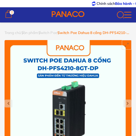
Chính sách
Bảo hành – Đổi tr
0
0
Trang chủ
Sản phẩm
Switch Poe
Switch Poe Dahua 8 cổng DH-PFS4210-
8GT-DP