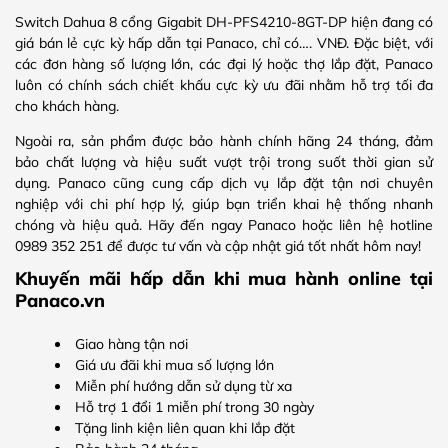
Switch Dahua 8 cổng Gigabit DH-PFS4210-8GT-DP hiện đang có
giá bán lẻ cực kỳ hấp dẫn tại Panaco, chỉ có…. VNĐ. Đặc biệt, với
các đơn hàng số lượng lớn, các đại lý hoặc thợ lắp đặt, Panaco
luôn có chính sách chiết khấu cực kỳ ưu đãi nhằm hỗ trợ tối đa
cho khách hàng.
Ngoài ra, sản phẩm được bảo hành chính hãng 24 tháng, đảm
bảo chất lượng và hiệu suất vượt trội trong suốt thời gian sử
dụng. Panaco cũng cung cấp dịch vụ lắp đặt tận nơi chuyên
nghiệp với chi phí hợp lý, giúp bạn triển khai hệ thống nhanh
chóng và hiệu quả. Hãy đến ngay Panaco hoặc liên hệ hotline
0989 352 251 để được tư vấn và cập nhật giá tốt nhất hôm nay!
Khuyến mãi hấp dẫn khi mua hành online tại
Panaco.vn
Giao hàng tận nơi
Giá ưu đãi khi mua số lượng lớn
Miễn phí hướng dẫn sử dụng từ xa
Hỗ trợ 1 đổi 1 miễn phí trong 30 ngày
Tặng linh kiện liên quan khi lắp đặt