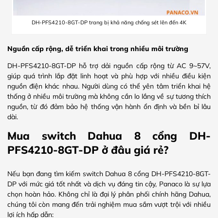
DH-PFS4210-8GT-DP trang bị khả năng chống sét lên đến 4K
Nguồn cấp rộng, dễ triển khai trong nhiều môi trường
DH-PFS4210-8GT-DP hỗ trợ dải nguồn cấp rộng từ AC 9~57V,
giúp quá trình lắp đặt linh hoạt và phù hợp với nhiều điều kiện
nguồn điện khác nhau. Người dùng có thể yên tâm triển khai hệ
thống ở nhiều môi trường mà không cần lo lắng về sự tương thích
nguồn, từ đó đảm bảo hệ thống vận hành ổn định và bền bỉ lâu
dài.
Mua switch Dahua 8 cổng DH-
PFS4210-8GT-DP ở đâu giá rẻ?
Nếu bạn đang tìm kiếm switch Dahua 8 cổng DH-PFS4210-8GT-
DP với mức giá tốt nhất và dịch vụ đáng tin cậy, Panaco là sự lựa
chọn hoàn hảo. Không chỉ là đại lý phân phối chính hãng Dahua,
chúng tôi còn mang đến trải nghiệm mua sắm vượt trội với nhiều
lợi ích hấp dẫn: