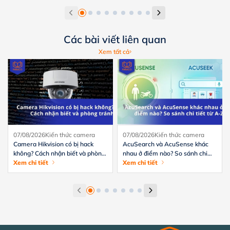
Các bài viết liên quan
Xem tất cả
07/08/2026
Kiến thức camera
07/08/2026
Kiến thức camera
Camera Hikvision có bị hack
AcuSearch và AcuSense khác
không? Cách nhận biết và phòng
nhau ở điểm nào? So sánh chi
tránh hiệu quả
Xem chi tiết
tiết từ A-Z
Xem chi tiết