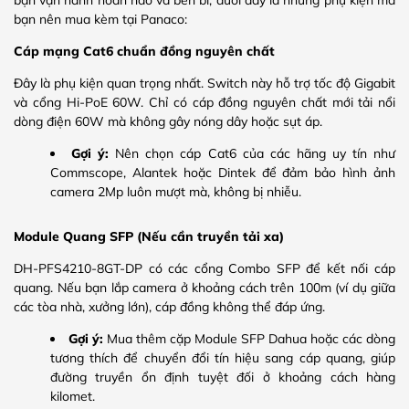
bạn nên mua kèm tại Panaco:
Cáp mạng Cat6 chuẩn đồng nguyên chất
Đây là phụ kiện quan trọng nhất. Switch này hỗ trợ tốc độ Gigabit
và cổng Hi-PoE 60W. Chỉ có cáp đồng nguyên chất mới tải nổi
dòng điện 60W mà không gây nóng dây hoặc sụt áp.
Gợi ý:
Nên chọn cáp Cat6 của các hãng uy tín như
Commscope, Alantek hoặc Dintek để đảm bảo hình ảnh
camera 2Mp luôn mượt mà, không bị nhiễu.
Module Quang SFP (Nếu cần truyền tải xa)
DH-PFS4210-8GT-DP có các cổng Combo SFP để kết nối cáp
quang. Nếu bạn lắp camera ở khoảng cách trên 100m (ví dụ giữa
các tòa nhà, xưởng lớn), cáp đồng không thể đáp ứng.
Gợi ý:
Mua thêm cặp Module SFP Dahua hoặc các dòng
tương thích để chuyển đổi tín hiệu sang cáp quang, giúp
đường truyền ổn định tuyệt đối ở khoảng cách hàng
kilomet.