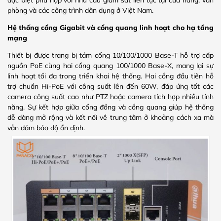
đặc biệt phù hợp với nhu cầu giám sát liên tục tại cửa hàng, văn
phòng và các công trình dân dụng ở Việt Nam.
Hệ thống cổng Gigabit và cổng quang linh hoạt cho hạ tầng
mạng
Thiết bị được trang bị tám cổng 10/100/1000 Base-T hỗ trợ cấp
nguồn PoE cùng hai cổng quang 100/1000 Base-X, mang lại sự
linh hoạt tối đa trong triển khai hệ thống. Hai cổng đầu tiên hỗ
trợ chuẩn Hi-PoE với công suất lên đến 60W, đáp ứng tốt các
camera công suất cao như PTZ hoặc camera tích hợp nhiều tính
năng. Sự kết hợp giữa cổng đồng và cổng quang giúp hệ thống
dễ dàng mở rộng và kết nối về trung tâm ở khoảng cách xa mà
vẫn đảm bảo độ ổn định.