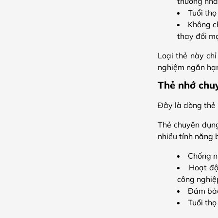
thường nha
Tuổi thọ
Không ch
thay đổi m
Loại thẻ này ch
nghiệm ngắn hạ
Thẻ nhớ chu
Đây là dòng thẻ 
Thẻ chuyên dụng
nhiều tính năng b
Chống nh
Hoạt độ
công nghiệ
Đảm bảo 
Tuổi thọ