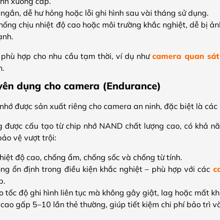
nh xuống cấp.
 ngắn, dễ hư hỏng hoặc lỗi ghi hình sau vài tháng sử dụng.
ống chịu nhiệt độ cao hoặc môi trường khắc nghiệt, dễ bị ảnh
ạnh.
ỉ phù hợp cho nhu cầu tạm thời, ví dụ như
camera quan sát
n.
yên dụng cho camera (Endurance)
nhớ được sản xuất riêng cho camera an ninh, đặc biệt là các 
 được cấu tạo từ chip nhớ NAND chất lượng cao, có khả nă
ảo vệ vượt trội:
iệt độ cao, chống ẩm, chống sốc và chống từ tính.
ng ổn định trong điều kiện khắc nghiệt – phù hợp với các
c
p.
tốc độ ghi hình liên tục mà không gây giật, lag hoặc mất kh
 cao gấp 5–10 lần thẻ thường, giúp tiết kiệm chi phí bảo trì v