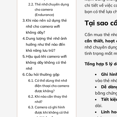
Thẻ nhớ chuyên dụng
chi tiết về việc
cho camera
bạn có thể lựa ch
(Endurance)
Khi nào nên sử dụng thẻ
Tại sao c
nhớ cho camera wifi
không dây?
Cần mua thẻ nh
Dung lượng thẻ nhớ ảnh
cần thiết, hoạt
hưởng như thế nào đến
nhớ chuyên dụng 
khả năng lưu trữ?
tình trạng mất m
Hậu quả khi camera wifi
không dây không có thẻ
Tổng hợp 5 lý 
nhớ
Ghi hìn
Câu hỏi thường gặp
vào thẻ nh
Có thể dùng thẻ nhớ
điện thoại cho camera
Dễ dàng
được không?
bằng chứng
Khi nào cần thay thẻ
Tiết kiệ
nhớ?
dài.
Camera có ghi hình
Linh hoạ
được khi không có thẻ