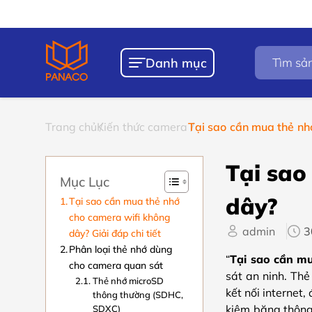
Chính sách
Bảo 
Tìm
Danh mục
kiếm
sản
phẩm
Trang chủ
Kiến thức camera
Tại sao cần mua thẻ nh
Tại sao
Mục Lục
dây?
Tại sao cần mua thẻ nhớ
cho camera wifi không
admin
3
dây? Giải đáp chi tiết
Phân loại thẻ nhớ dùng
“
Tại sao cần m
cho camera quan sát
sát an ninh. Thẻ
Thẻ nhớ microSD
kết nối internet
thông thường (SDHC,
kiệm băng thông 
SDXC)