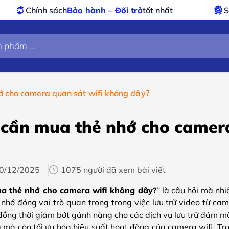
hành – Đổi trả
tốt nhất
Sản phẩm
chính hãng 
ớ cho camera quan sát wifi không dây?
 cần mua thẻ nhớ cho camer
0/12/2025
1075 người đã xem bài viết
ua thẻ nhớ cho camera wifi không dây?
” là câu hỏi mà nhi
 nhớ đóng vai trò quan trọng trong việc lưu trữ video từ c
, đồng thời giảm bớt gánh nặng cho các dịch vụ lưu trữ đám mâ
mà còn tối ưu hóa hiệu suất hoạt động của camera wifi. Tro