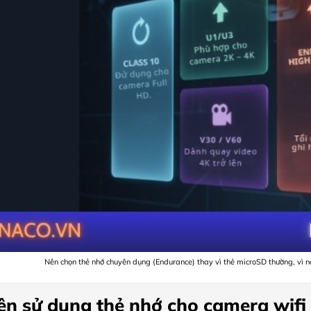
Nên chọn thẻ nhớ chuyên dụng (Endurance) thay vì thẻ microSD thường, vì nó 
ên sử dụng thẻ nhớ cho camera wifi