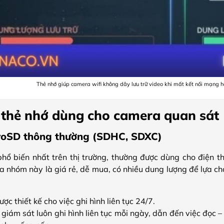
Thẻ nhớ giúp camera wifi không dây lưu trữ video khi mất kết nối mạng h
 thẻ nhớ dùng cho camera quan sát
roSD thông thường (SDHC, SDXC)
phổ biến nhất trên thị trường, thường được dùng cho điện tho
a nhóm này là giá rẻ, dễ mua, có nhiều dung lượng để lựa c
ợc thiết kế cho việc ghi hình liên tục 24/7.
iám sát luôn ghi hình liên tục mỗi ngày, dẫn đến việc đọc – g