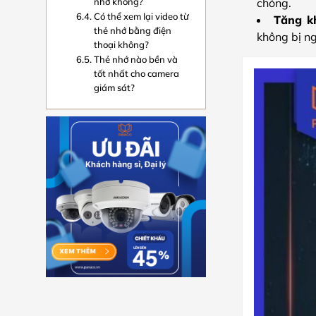
nhớ không?
chóng.
Có thể xem lại video từ
Tăng k
thẻ nhớ bằng điện
không bị n
thoại không?
Thẻ nhớ nào bền và
tốt nhất cho camera
giám sát?