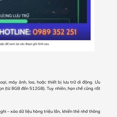
oặc để xem lại các đoạn ghi hình sau
ại, máy ảnh, loa, hoặc thiết bị lưu trữ di động. Ưu
họn (từ 8GB đến 512GB). Tuy nhiên, hạn chế cũng rất
hi – xóa dữ liệu hàng triệu lần, khiến thẻ nhớ thông