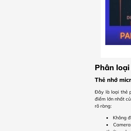
Phân loại
Thẻ nhớ mic
Đây là loại thẻ 
điểm lớn nhất củ
rõ ràng:
Không đư
Camera g