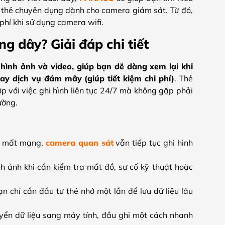
ại thẻ chuyên dụng dành cho camera giám sát. Từ đó,
 phí khi sử dụng camera wifi.
g dây? Giải đáp chi tiết
ếp hình ảnh và video, giúp bạn dễ dàng xem lại khi
ay dịch vụ đám mây (giúp tiết kiệm chi phí)
. Thẻ
 với việc ghi hình liên tục 24/7 mà không gặp phải
ường.
hi mất mạng,
camera quan sát
vẫn tiếp tục ghi hình
nh ảnh khi cần kiểm tra mất đồ, sự cố kỹ thuật hoặc
ạn chỉ cần đầu tư thẻ nhớ một lần để lưu dữ liệu lâu
uyển dữ liệu sang máy tính, đầu ghi một cách nhanh