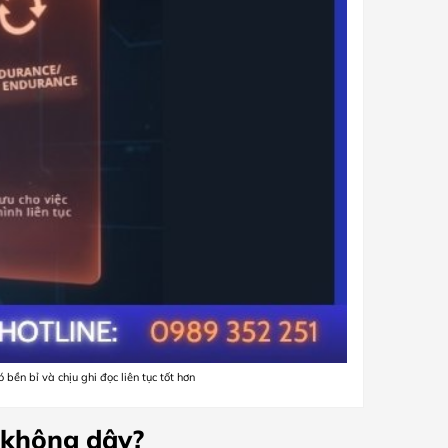
bền bỉ và chịu ghi đọc liên tục tốt hơn
 không dây?