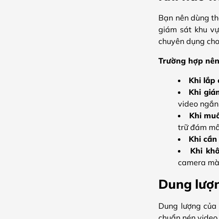
Bạn nên dùng thẻ
giám sát khu vự
chuyên dụng cho 
Trường hợp nên
Khi lắp
Khi giá
video ngắn
Khi muố
trữ đám mâ
Khi cần
Khi kh
camera mà 
Dung lượn
Dung lượng của
chuẩn nén video,