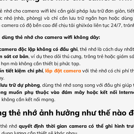
 nhớ cho camera wifi khi cần giải pháp lưu trữ đơn giản, t
c nhỏ (nhà, phòng) và chỉ cần lưu trữ ngắn hạn hoặc dùng
camera có độ bền cao để chịu tải ghi/xóa liên tục 24/7, tránh
 dùng thẻ nhớ cho camera wifi không dây:
 camera độc lập không có đầu ghi
, thẻ nhớ là cách duy nhất
m sát cơ bản
, ví dụ theo dõi thú cưng, trông trẻ hoặc giám 
 hạn mà không cần thiết bị phức tạp.
n tiết kiệm chi phí
,
lắp đặt camera
với thẻ nhớ có chi phí t
y.
 lưu trữ dự phòng
, dùng thẻ nhớ song song với đầu ghi giúp 
ông muốn phụ thuộc vào đám mây hoặc kết nối Intern
không cần kết nối mạng.
g thẻ nhớ ảnh hưởng như thế nào đ
 thẻ nhớ
quyết định thời gian camera có thể ghi hình trướ
 dung lượng cần thiết sẽ khác nhau.