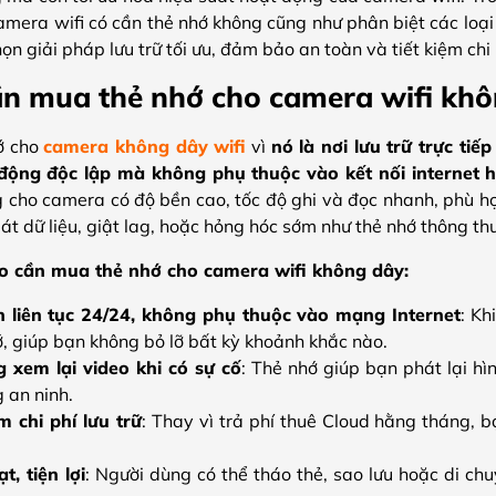
 camera wifi có cần thẻ nhớ không cũng như phân biệt các lo
ọn giải pháp lưu trữ tối ưu, đảm bảo an toàn và tiết kiệm chi
ần mua thẻ nhớ cho camera wifi khôn
ớ cho
camera không dây wifi
vì
nó là nơi lưu trữ trực ti
 động độc lập mà không phụ thuộc vào kết nối internet h
cho camera có độ bền cao, tốc độ ghi và đọc nhanh, phù hợp
át dữ liệu, giật lag, hoặc hỏng hóc sớm như thẻ nhớ thông th
do cần mua thẻ nhớ cho camera wifi không dây:
h liên tục 24/24, không phụ thuộc vào mạng Internet
: K
ớ, giúp bạn không bỏ lỡ bất kỳ khoảnh khắc nào.
 xem lại video khi có sự cố
: Thẻ nhớ giúp bạn phát lại hì
 an ninh.
m chi phí lưu trữ
: Thay vì trả phí thuê Cloud hằng tháng, b
t, tiện lợi
: Người dùng có thể tháo thẻ, sao lưu hoặc di ch