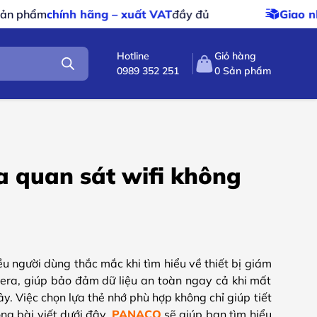
– xuất VAT
đầy đủ
Giao nhanh – giao miễn phí
Hotline
Giỏ hàng
0989 352 251
0
Sản phẩm
a quan sát wifi không
ều người dùng thắc mắc khi tìm hiểu về thiết bị giám
amera, giúp bảo đảm dữ liệu an toàn ngay cả khi mất
y. Việc chọn lựa thẻ nhớ phù hợp không chỉ giúp tiết
ng bài viết dưới đây,
PANACO
sẽ giúp bạn tìm hiểu