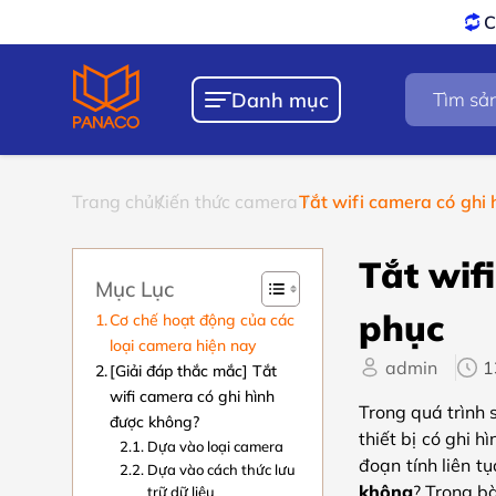
Chính sách
Bảo hành – 
Tìm
Danh mục
kiếm
sản
phẩm
Trang chủ
Kiến thức camera
Tắt wifi camera có ghi
Tắt wif
Mục Lục
phục
Cơ chế hoạt động của các
loại camera hiện nay
admin
1
[Giải đáp thắc mắc] Tắt
wifi camera có ghi hình
Trong quá trình 
được không?
thiết bị có ghi 
Dựa vào loại camera
đoạn tính liên t
Dựa vào cách thức lưu
không
? Trong b
trữ dữ liệu