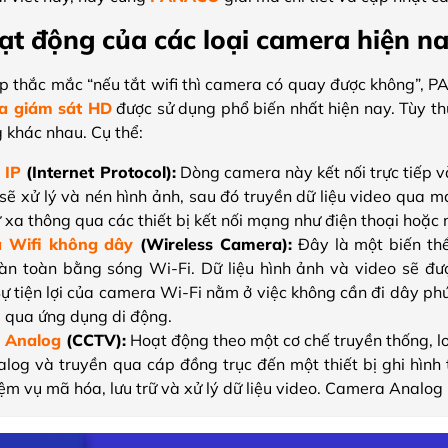
ạt động của các loại camera hiện n
áp thắc mắc “nếu tắt wifi thì camera có quay được không”, P
a giám sát HD
được sử dụng phổ biến nhất hiện nay. Tùy t
 khác nhau. Cụ thể:
 IP
(Internet Protocol):
Dòng camera này kết nối trực tiếp 
sẽ xử lý và nén hình ảnh, sau đó truyền dữ liệu video qua m
 xa thông qua các thiết bị kết nối mạng như điện thoại hoặc 
 Wifi không dây
(
Wireless Camera)
:
Đây là một biến thể
oàn toàn bằng sóng Wi-Fi. Dữ liệu hình ảnh và video sẽ đư
ự tiện lợi của camera Wi-Fi nằm ở việc không cần đi dây phứ
g qua ứng dụng di động.
 Analog
(CCTV):
Hoạt động theo một cơ chế truyền thống, lo
nalog và truyền qua cáp đồng trục đến một thiết bị ghi hình
ệm vụ mã hóa, lưu trữ và xử lý dữ liệu video. Camera Analog