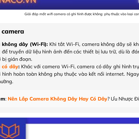
Giải đáp mất wifi camera có ghi hình được không: phụ thuộc vào loại cam
i camera
 không dây (Wi-Fi):
Khi tắt Wi-Fi, camera không dây sẽ kh
t để truyền dữ liệu hình ảnh đến các thiết bị lưu trữ, dù l
ẽ bị gián đoạn.
 có dây
:
Khác với camera Wi-Fi, camera có dây ghi hình trực
i hình hoàn toàn không phụ thuộc vào kết nối internet. Ngay
hường.
êm
:
Nên Lắp Camera Không Dây Hay Có Dây
? Ưu Nhược Đ