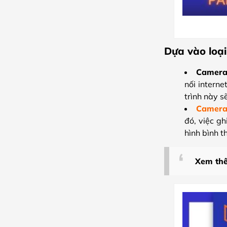
Dựa vào loạ
Camera
nối interne
trình này s
Camera
đó, việc gh
hình bình t
Xem th