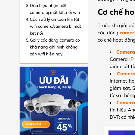
Dấu hiệu nhận biết
Cơ chế ho
camera bị mất kết nối wifi
Cách xử lý an toàn khi tắt
Trước khi giải đ
wifi camera/camera bị mất
các dòng
camer
kết nối
cơ chế hoạt động
Gợi ý các dòng camera có
khả năng ghi hình không
Camera
cần wifi hiện nay
Camera IP 
giám sát từ
Camera
internet h
giám sát. S
từ xa thôn
Camera
tín hiệu A
DVR có nhi