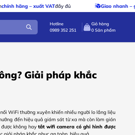
VAT
đầy đủ
Giao nhanh – giao miễn phí
cho đơn
Hotline
Giỏ hàng
0989 352 251
0
Sản phẩm
hông? Giải pháp khắc
ối WiFi thường xuyên khiến nhiều người lo lắng liệu
h hưởng đến hiệu quả giám sát từ xa mà còn làm gián
nh được không hay
tắt wifi camera có ghi hình được
ác giải pháp khắc phục an toàn, hiệu quả.