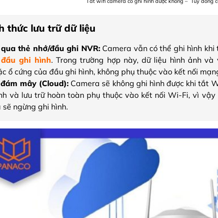
Tắt wifi camera có ghi hình được không – Tùy dòng
 thức lưu trữ dữ liệu
 qua thẻ nhớ/đầu ghi NVR:
Camera vẫn có thể ghi hình khi 
i
đầu ghi hình
. Trong trường hợp này, dữ liệu hình ảnh và
c ổ cứng của đầu ghi hình, không phụ thuộc vào kết nối mạn
 đám mây (Cloud):
Camera sẽ không ghi hình được khi tắt Wi
ình và lưu trữ hoàn toàn phụ thuộc vào kết nối Wi-Fi, vì vậ
 sẽ ngừng ghi hình.