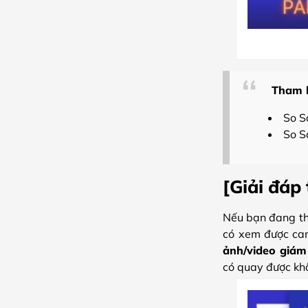
Tham 
So 
So 
[Giải đáp
Nếu bạn đang thắ
có xem được cam
ảnh/video giám 
có quay được khô