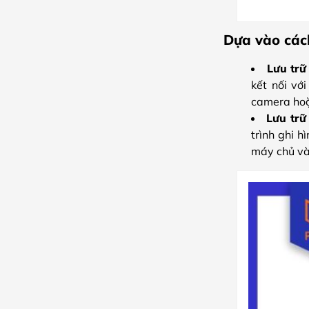
Dựa vào cách
Lưu trữ
kết nối vớ
camera hoặ
Lưu trữ
trình ghi h
máy chủ và