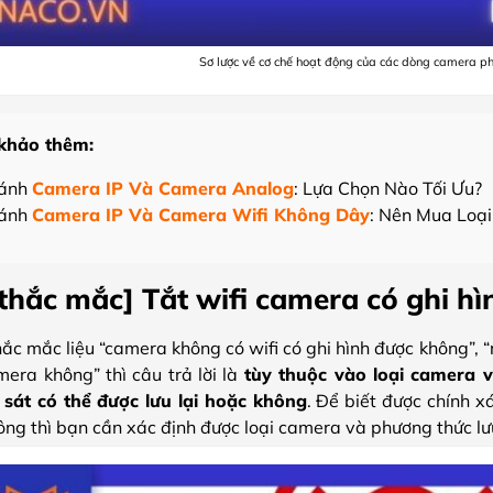
Sơ lược về cơ chế hoạt động của các dòng camera ph
khảo thêm:
Sánh
Camera IP Và Camera Analog
: Lựa Chọn Nào Tối Ưu?
Sánh
Camera IP Và Camera Wifi Không Dây
: Nên Mua Loạ
 thắc mắc] Tắt wifi camera có ghi h
c mắc liệu “camera không có wifi có ghi hình được không”, “r
era không” thì câu trả lời là
tùy thuộc vào loại camera và
sát có thể được lưu lại hoặc không
. Để biết được chính x
ng thì bạn cần xác định được loại camera và phương thức lư