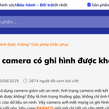
Đổi trả
tốt nhất
Sản phẩm
chính hãng – xuất 
 hình được không? Giải pháp khắc phục
i camera có ghi hình được k
3/08/2025
2674 người đã xem bài viết
sử dụng camera giám sát an ninh, tình trạng camera mất kết n
hình được không? Đây là tình trạng thường gặp, không chỉ ản
ục của dữ liệu an ninh. Vậy camera wifi mất mạng có ghi hì
ài viết này, hãy cùng
PANACO
giải mã chi tiết và cập nhật c