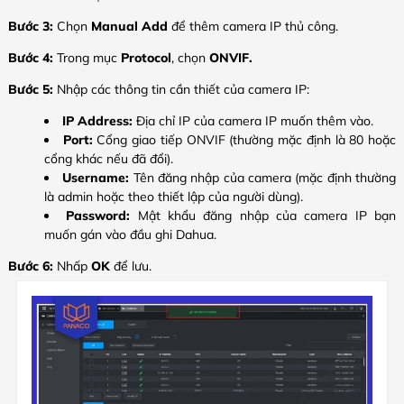
Bước 3:
Chọn
Manual Add
để thêm camera IP thủ công.
Bước 4:
Trong mục
Protocol
, chọn
ONVIF.
Bước 5:
Nhập các thông tin cần thiết của camera IP:
IP Address:
Địa chỉ IP của camera IP muốn thêm vào.
Port:
Cổng giao tiếp ONVIF (thường mặc định là 80 hoặc
cổng khác nếu đã đổi).
Username:
Tên đăng nhập của camera (mặc định thường
là admin hoặc theo thiết lập của người dùng).
Password:
Mật khẩu đăng nhập của camera IP bạn
muốn gán vào đầu ghi Dahua.
Bước 6:
Nhấp
OK
để lưu.