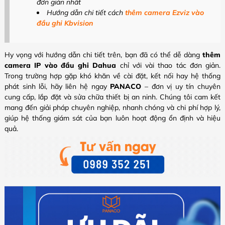
đơn giản nhất
Hướng dẫn chi tiết cách
thêm camera Ezviz vào
đầu ghi Kbvision
Hy vọng với hướng dẫn chi tiết trên, bạn đã có thể dễ dàng
thêm
camera IP vào đầu ghi Dahua
chỉ với vài thao tác đơn giản.
Trong trường hợp gặp khó khăn về cài đặt, kết nối hay hệ thống
phát sinh lỗi, hãy liên hệ ngay
PANACO
– đơn vị uy tín chuyên
cung cấp, lắp đặt và sửa chữa thiết bị an ninh. Chúng tôi cam kết
mang đến giải pháp chuyên nghiệp, nhanh chóng và chi phí hợp lý,
giúp hệ thống giám sát của bạn luôn hoạt động ổn định và hiệu
quả.