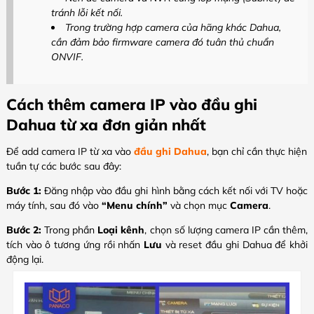
tránh lỗi kết nối.
Trong trường hợp camera của hãng khác Dahua,
cần đảm bảo firmware camera đó tuân thủ chuẩn
ONVIF.
Cách thêm camera IP vào đầu ghi
Dahua từ xa đơn giản nhất
Để add camera IP từ xa vào
đầu ghi Dahua
, bạn chỉ cần thực hiện
tuần tự các bước sau đây:
Bước 1:
Đăng nhập vào đầu ghi hình bằng cách kết nối với TV hoặc
máy tính, sau đó vào
“Menu chính”
và chọn mục
Camera
.
Bước 2:
Trong phần
Loại kênh
, chọn số lượng camera IP cần thêm,
tích vào ô tương ứng rồi nhấn
Lưu
và reset đầu ghi Dahua để khởi
động lại.