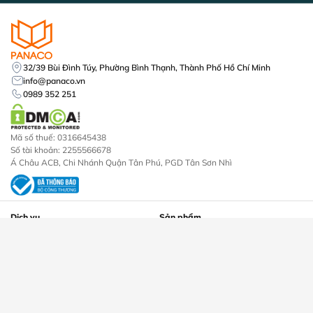
32/39 Bùi Đình Túy, Phường Bình Thạnh, Thành Phố Hồ Chí Minh
info@panaco.vn
0989 352 251
Mã số thuế: 0316645438
Số tài khoản: 2255566678
Á Châu ACB, Chi Nhánh Quận Tân Phú, PGD Tân Sơn Nhì
Dịch vụ
Sản phẩm
Lắp đặt camera
Camera An Ninh
Lắp đặt khóa vân tay
Đầu Ghi Hình Camera
Lắp đặt máy chấm công
Khóa Cửa Điện Tử
Thi công mạng lan internet
Máy Chấm Công
Lắp đặt chuông cửa
Trọn Bộ Camera
Lắp đặt chuông chống trộm
Chuông Cửa
Máy Bộ Đàm