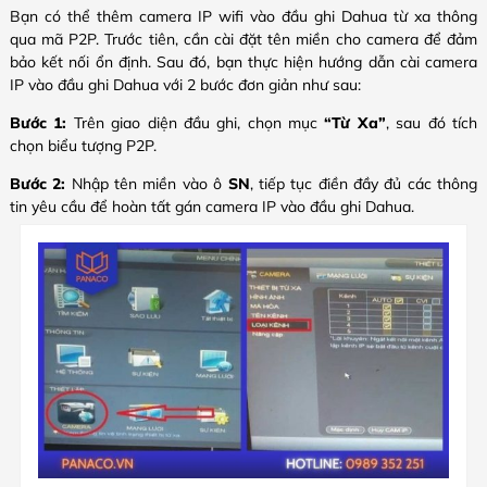
Bạn có thể thêm camera IP wifi vào đầu ghi Dahua từ xa thông
qua mã P2P. Trước tiên, cần cài đặt tên miền cho camera để đảm
bảo kết nối ổn định. Sau đó, bạn thực hiện hướng dẫn cài camera
IP vào đầu ghi Dahua với 2 bước đơn giản như sau:
Bước 1:
Trên giao diện đầu ghi, chọn mục
“Từ Xa”
, sau đó tích
chọn biểu tượng P2P.
Bước 2:
Nhập tên miền vào ô
SN
, tiếp tục điền đầy đủ các thông
tin yêu cầu để hoàn tất gán camera IP vào đầu ghi Dahua.