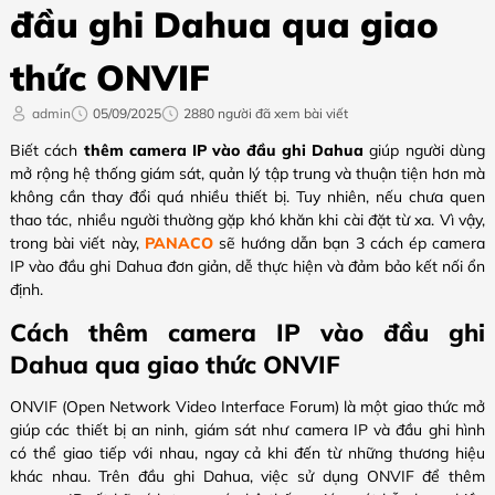
đầu ghi Dahua qua giao
thức ONVIF
admin
05/09/2025
2880 người đã xem bài viết
Biết cách
thêm camera IP vào đầu ghi Dahua
giúp người dùng
mở rộng hệ thống giám sát, quản lý tập trung và thuận tiện hơn mà
không cần thay đổi quá nhiều thiết bị. Tuy nhiên, nếu chưa quen
thao tác, nhiều người thường gặp khó khăn khi cài đặt từ xa. Vì vậy,
trong bài viết này,
PANACO
sẽ hướng dẫn bạn 3 cách ép camera
IP vào đầu ghi Dahua đơn giản, dễ thực hiện và đảm bảo kết nối ổn
định.
Cách thêm camera IP vào đầu ghi
Dahua qua giao thức ONVIF
ONVIF (Open Network Video Interface Forum) là một giao thức mở
giúp các thiết bị an ninh, giám sát như camera IP và đầu ghi hình
có thể giao tiếp với nhau, ngay cả khi đến từ những thương hiệu
khác nhau. Trên đầu ghi Dahua, việc sử dụng ONVIF để thêm