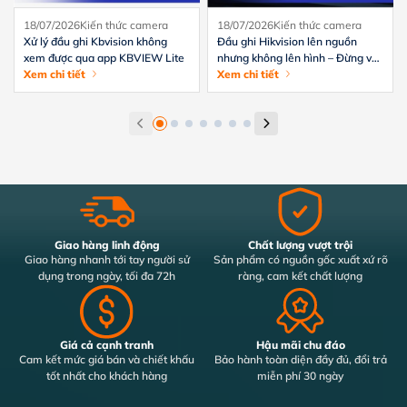
18/07/2026
Kiến thức camera
18/07/2026
Kiến thức camera
Xử lý đầu ghi Kbvision không
Đầu ghi Hikvision lên nguồn
xem được qua app KBVIEW Lite
nhưng không lên hình – Đừng vội
Xem chi tiết
thay
Xem chi tiết
Giao hàng linh động
Chất lượng vượt trội
Giao hàng nhanh tới tay người sử
Sản phẩm có nguồn gốc xuất xứ rõ
dụng trong ngày, tối đa 72h
ràng, cam kết chất lượng
Giá cả cạnh tranh
Hậu mãi chu đáo
Cam kết mức giá bán và chiết khấu
Bảo hành toàn diện đầy đủ, đổi trả
tốt nhất cho khách hàng
miễn phí 30 ngày