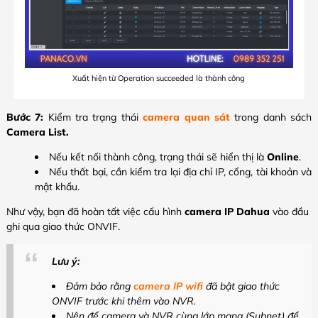
Xuất hiện từ Operation succeeded là thành công
Bước 7:
Kiểm tra trạng thái
camera quan sát
trong danh sách
Camera List.
Nếu kết nối thành công, trạng thái sẽ hiển thị là
Online
.
Nếu thất bại, cần kiểm tra lại địa chỉ IP, cổng, tài khoản và
mật khẩu.
Như vậy, bạn đã hoàn tất việc cấu hình
camera IP Dahua
vào đầu
ghi qua giao thức ONVIF.
Lưu ý:
Đảm bảo rằng
camera IP wifi
đã bật giao thức
ONVIF trước khi thêm vào NVR.
Nên để camera và NVR cùng lớp mạng (Subnet) để