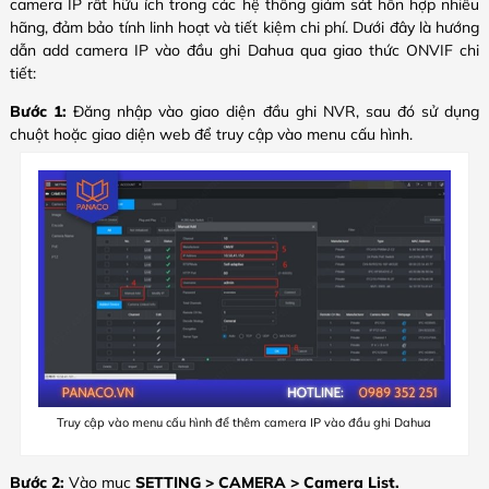
camera IP rất hữu ích trong các hệ thống giám sát hỗn hợp nhiều
hãng, đảm bảo tính linh hoạt và tiết kiệm chi phí. Dưới đây là hướng
dẫn add camera IP vào đầu ghi Dahua qua giao thức ONVIF chi
tiết:
Bước 1:
Đăng nhập vào giao diện đầu ghi NVR, sau đó sử dụng
chuột hoặc giao diện web để truy cập vào menu cấu hình.
Truy cập vào menu cấu hình để thêm camera IP vào đầu ghi Dahua
Bước 2:
Vào mục
SETTING > CAMERA > Camera List.