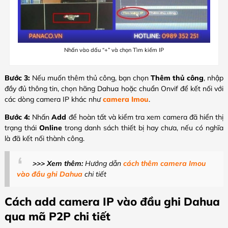
Nhấn vào dấu “+” và chọn Tìm kiếm IP
Bước 3:
Nếu muốn thêm thủ công, bạn chọn
Thêm thủ công
, nhập
đầy đủ thông tin, chọn hãng Dahua hoặc chuẩn Onvif để kết nối với
các dòng camera IP khác như
camera Imou
.
Bước 4:
Nhấn
Add
để hoàn tất và kiểm tra xem camera đã hiển thị
trạng thái
Online
trong danh sách thiết bị hay chưa, nếu có nghĩa
là đã kết nối thành công.
>>> Xem thêm:
Hướng dẫn
cách thêm camera Imou
vào đầu ghi Dahua
chi tiết
Cách add camera IP vào đầu ghi Dahua
qua mã P2P chi tiết