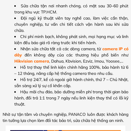
Sửa chữa tận nơi nhanh chóng, có mặt sau 30–60 phút
trong khu vực TP.HCM.
Đội ngũ kỹ thuật viên tay nghề cao, làm việc cẩn thận,
chuyên nghiệp, tư vấn chi tiết cách vận hành sau khi sửa
chữa.
Chi phí minh bạch, không phát sinh, mọi hạng mục và linh
kiện đều báo giá rõ ràng trước khi tiến hành.
Nhận sửa chữa tất cả các dòng camera, từ
camera IP có
dây
đến không dây của các thương hiệu phổ biến như
Hikvision camera
, Dahua, Kbvision, Ezviz, Imou, Yoosee,…
Hỗ trợ thay thế linh kiện chính hãng 100%, bảo hành từ 6
– 12 tháng, nâng cấp hệ thống camera theo nhu cầu.
Hỗ trợ 24/7, kể cả ngoài giờ hành chính, thứ 7 – Chủ Nhật,
sẵn sàng xử lý sự cố khẩn cấp.
Hậu mãi chu đáo, bảo dưỡng miễn phí trong thời gian bảo
hành, đổi trả 1:1 trong 7 ngày nếu linh kiện thay thế có lỗi kỹ
thuật.
Nhờ sự tận tâm và chuyên nghiệp, PANACO luôn được khách hàng
tin tưởng lựa chọn làm đối tác bảo trì, sửa chữa hệ thống an ninh.