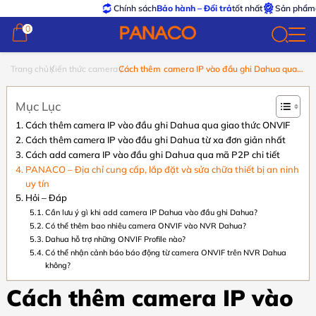
Chính sách
Bảo hành – Đổi trả
tốt nhất
Sản phẩm
chính 
0
0
Trang chủ
Kiến thức camera
Cách thêm camera IP vào đầu ghi Dahua qua
giao thức ONVIF
Mục Lục
Cách thêm camera IP vào đầu ghi Dahua qua giao thức ONVIF
Cách thêm camera IP vào đầu ghi Dahua từ xa đơn giản nhất
Cách add camera IP vào đầu ghi Dahua qua mã P2P chi tiết
PANACO – Địa chỉ cung cấp, lắp đặt và sửa chữa thiết bị an ninh
uy tín
Hỏi – Đáp
Cần lưu ý gì khi add camera IP Dahua vào đầu ghi Dahua?
Có thể thêm bao nhiêu camera ONVIF vào NVR Dahua?
Dahua hỗ trợ những ONVIF Profile nào?
Có thể nhận cảnh báo báo động từ camera ONVIF trên NVR Dahua
không?
Cách thêm camera IP vào