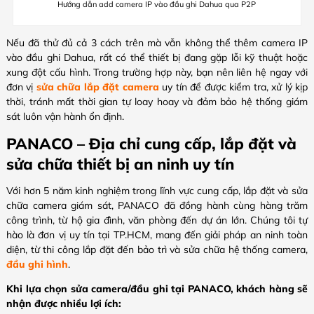
Hướng dẫn add camera IP vào đầu ghi Dahua qua P2P
Nếu đã thử đủ cả 3 cách trên mà vẫn không thể thêm camera IP
vào đầu ghi Dahua, rất có thể thiết bị đang gặp lỗi kỹ thuật hoặc
xung đột cấu hình. Trong trường hợp này, bạn nên liên hệ ngay với
đơn vị
sửa chữa lắp đặt camera
uy tín để được kiểm tra, xử lý kịp
thời, tránh mất thời gian tự loay hoay và đảm bảo hệ thống giám
sát luôn vận hành ổn định.
PANACO – Địa chỉ cung cấp, lắp đặt và
sửa chữa thiết bị an ninh uy tín
Với hơn 5 năm kinh nghiệm trong lĩnh vực cung cấp, lắp đặt và sửa
chữa camera giám sát, PANACO đã đồng hành cùng hàng trăm
công trình, từ hộ gia đình, văn phòng đến dự án lớn. Chúng tôi tự
hào là đơn vị uy tín tại TP.HCM, mang đến giải pháp an ninh toàn
diện, từ thi công lắp đặt đến bảo trì và sửa chữa hệ thống camera,
đầu ghi hình
.
Khi lựa chọn sửa camera/đầu ghi tại PANACO, khách hàng sẽ
nhận được nhiều lợi ích: