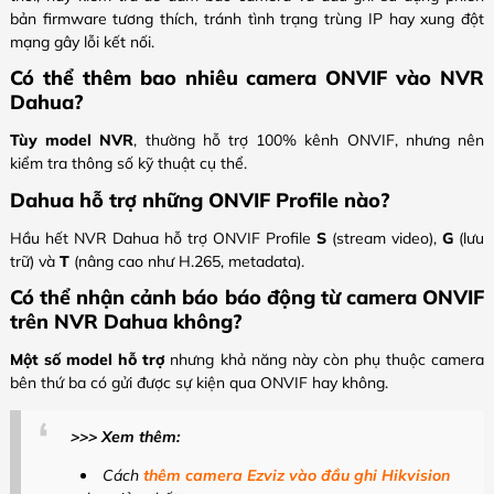
bản firmware tương thích, tránh tình trạng trùng IP hay xung đột
mạng gây lỗi kết nối.
Có thể thêm bao nhiêu camera ONVIF vào NVR
Dahua?
Tùy model NVR
, thường hỗ trợ 100% kênh ONVIF, nhưng nên
kiểm tra thông số kỹ thuật cụ thể.
Dahua hỗ trợ những ONVIF Profile nào?
Hầu hết NVR Dahua hỗ trợ ONVIF Profile
S
(stream video),
G
(lưu
trữ) và
T
(nâng cao như H.265, metadata).
Có thể nhận cảnh báo báo động từ camera ONVIF
trên NVR Dahua không?
Một số model hỗ trợ
nhưng khả năng này còn phụ thuộc camera
bên thứ ba có gửi được sự kiện qua ONVIF hay không.
>>> Xem thêm:
Cách
thêm camera Ezviz vào đầu ghi Hikvision