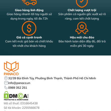
Giao hàng linh động
Chất lượng vượt trội
Giao hàng nhanh tới tay người sử
Sản phẩm có nguồn gốc xuất xứ rõ
dụng trong ngày, tối đa 72h
ràng, cam kết chất lượng
Giá cả cạnh tranh
Hậu mãi chu đáo
Cam kết mức giá bán và chiết khấu
Bảo hành toàn diện đầy đủ, đổi trả
tốt nhất cho khách hàng
miễn phí 30 ngày
32/39 Bùi Đình Túy, Phường Bình Thạnh, Thành Phố Hồ Chí Minh
info@panaco.vn
0989 352 251
Mã số thuế: 0316645438
Số tài khoản: 2255566678