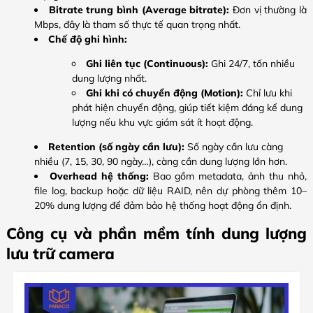
Bitrate trung bình (Average bitrate):
Đơn vị thường là
Mbps, đây là tham số thực tế quan trọng nhất.
Chế độ ghi hình:
Ghi liên tục (Continuous):
Ghi 24/7, tốn nhiều
dung lượng nhất.
Ghi khi có chuyển động (Motion):
Chỉ lưu khi
phát hiện chuyển động, giúp tiết kiệm đáng kể dung
lượng nếu khu vực giám sát ít hoạt động.
Retention (số ngày cần lưu):
Số ngày cần lưu càng
nhiều (7, 15, 30, 90 ngày…), càng cần dung lượng lớn hơn.
Overhead hệ thống:
Bao gồm metadata, ảnh thu nhỏ,
file log, backup hoặc dữ liệu RAID, nên dự phòng thêm 10–
20% dung lượng để đảm bảo hệ thống hoạt động ổn định.
Công cụ và phần mềm tính dung lượng
lưu trữ camera