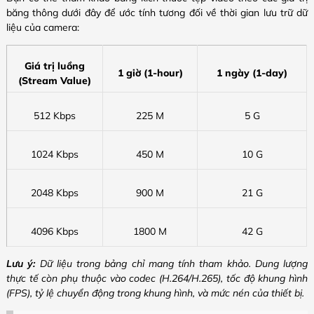
băng thông dưới đây để ước tính tương đối về thời gian lưu trữ dữ
liệu của camera:
Giá trị luồng
1 giờ (1-hour)
1 ngày (1-day)
(Stream Value)
512 Kbps
225 M
5 G
1024 Kbps
450 M
10 G
2048 Kbps
900 M
21 G
4096 Kbps
1800 M
42 G
Lưu ý:
Dữ liệu trong bảng chỉ mang tính tham khảo. Dung lượng
thực tế còn phụ thuộc vào codec (H.264/H.265), tốc độ khung hình
(FPS), tỷ lệ chuyển động trong khung hình, và mức nén của thiết bị.