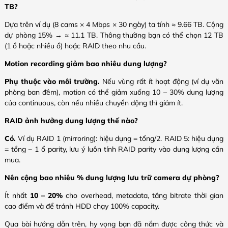
TB?
Dựa trên ví dụ (8 cams × 4 Mbps × 30 ngày) ta tính ≈ 9.66 TB. Cộng
dự phòng 15% → ≈ 11.1 TB. Thông thường bạn có thể chọn 12 TB
(1 ổ hoặc nhiều ổ) hoặc RAID theo nhu cầu.
Motion recording giảm bao nhiêu dung lượng?
Phụ thuộc vào môi trường.
Nếu vùng rất ít hoạt động (ví dụ văn
phòng ban đêm), motion có thể giảm xuống 10 – 30% dung lượng
của continuous, còn nếu nhiều chuyển động thì giảm ít.
RAID ảnh hưởng dung lượng thế nào?
Có.
Ví dụ RAID 1 (mirroring): hiệu dụng = tổng/2. RAID 5: hiệu dụng
= tổng − 1 ổ parity, lưu ý luôn tính RAID parity vào dung lượng cần
mua.
Nên cộng bao nhiêu % dung lượng lưu trữ camera dự phòng?
Ít nhất
10 – 20%
cho overhead, metadata, tăng bitrate thời gian
cao điểm và để tránh HDD chạy 100% capacity.
Qua bài hướng dẫn trên, hy vọng bạn đã nắm được công thức và