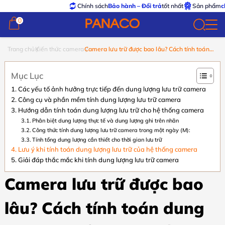
Chính sách
Bảo hành – Đổi trả
tốt nhất
Sản phẩm
chính hã
0
0
Trang chủ
Kiến thức camera
Camera lưu trữ được bao lâu? Cách tính toán
dung lượng chuẩn xác nhất
Mục Lục
Các yếu tố ảnh hưởng trực tiếp đến dung lượng lưu trữ camera
Công cụ và phần mềm tính dung lượng lưu trữ camera
Hướng dẫn tính toán dung lượng lưu trữ cho hệ thống camera
Phân biệt dung lượng thực tế và dung lượng ghi trên nhãn
Công thức tính dung lượng lưu trữ camera trong một ngày (M):
Tính tổng dung lượng cần thiết cho thời gian lưu trữ
Lưu ý khi tính toán dung lượng lưu trữ của hệ thống camera
Giải đáp thắc mắc khi tính dung lượng lưu trữ camera
Camera lưu trữ được bao
lâu? Cách tính toán dung