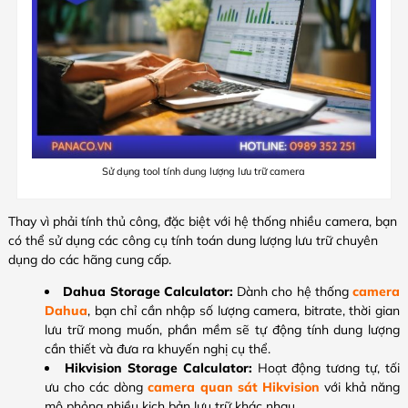
Sử dụng tool tính dung lượng lưu trữ camera
Thay vì phải tính thủ công, đặc biệt với hệ thống nhiều camera, bạn
có thể sử dụng các công cụ tính toán dung lượng lưu trữ chuyên
dụng do các hãng cung cấp.
Dahua Storage Calculator:
Dành cho hệ thống
camera
Dahua
, bạn chỉ cần nhập số lượng camera, bitrate, thời gian
lưu trữ mong muốn, phần mềm sẽ tự động tính dung lượng
cần thiết và đưa ra khuyến nghị cụ thể.
Hikvision Storage Calculator:
Hoạt động tương tự, tối
ưu cho các dòng
camera quan sát Hikvision
với khả năng
mô phỏng nhiều kịch bản lưu trữ khác nhau.