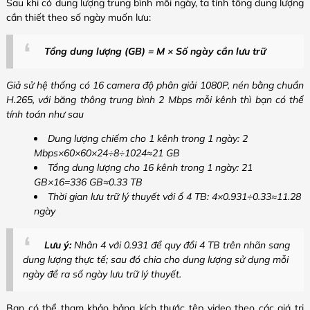
Sau khi có dung lượng trung bình mỗi ngày, ta tính tổng dung lượng
cần thiết theo số ngày muốn lưu:
Tổng dung lượng (GB) = M × Số ngày cần lưu trữ
Giả sử hệ thống có 16 camera độ phân giải 1080P, nén bằng chuẩn
H.265, với băng thông trung bình 2 Mbps mỗi kênh thì bạn có thể
tính toán như sau
Dung lượng chiếm cho 1 kênh trong 1 ngày: 2
Mbps×60×60×24÷8÷1024≈21 GB
Tổng dung lượng cho 16 kênh trong 1 ngày: 21
GB×16=336 GB≈0.33 TB
Thời gian lưu trữ lý thuyết với ổ 4 TB: 4×0.931÷0.33≈11.28
ngày
Lưu ý:
Nhân 4 với 0.931 để quy đổi 4 TB trên nhãn sang
dung lượng thực tế; sau đó chia cho dung lượng sử dụng mỗi
ngày để ra số ngày lưu trữ lý thuyết.
Bạn có thể tham khảo bảng kích thước tệp video theo các giá trị