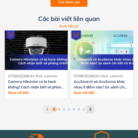
Gửi đánh giá
Các bài viết liên quan
Xem tất cả
07/08/2026
Kiến thức camera
07/08/2026
Kiến thức camera
Camera Hikvision có bị hack
AcuSearch và AcuSense khác
không? Cách nhận biết và phòng
nhau ở điểm nào? So sánh chi
tránh hiệu quả
Xem chi tiết
tiết từ A-Z
Xem chi tiết