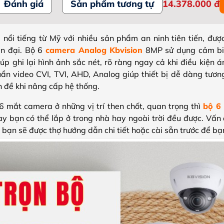
Đánh giá
Sản phẩm tương tự
14.378.000
đ
u nổi tiếng từ Mỹ với nhiều sản phẩm an ninh tiên tiến, đượ
ện đại. Bộ 6
camera Analog Kbvision
8MP sử dụng cảm b
úp ghi lại hình ảnh sắc nét, rõ ràng ngay cả khi điều kiện 
ẩn video CVI, TVI, AHD, Analog giúp thiết bị dễ dàng tương
n đề khi nâng cấp hệ thống.
 mắt camera ở những vị trí then chốt, quan trọng thì
bộ 6
ày bạn có thể lắp ở trong nhà hay ngoài trời đều được. Vấn
 bạn sẽ được thợ hướng dẫn chi tiết hoặc cài sẵn trước để bạn