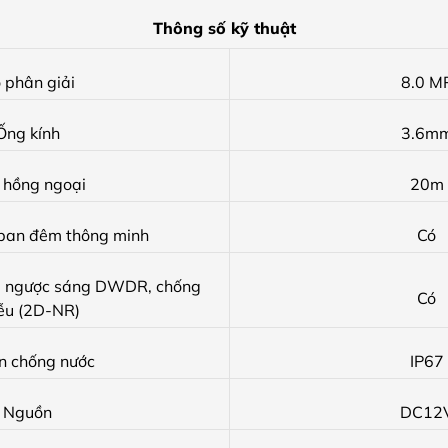
Thông số kỹ thuật
 phân giải
8.0 M
Ống kính
3.6m
 hồng ngoại
20m
ban đêm thông minh
Có
g ngược sáng DWDR, chống
Có
ễu (2D-NR)
n chống nước
IP67
Nguồn
DC12