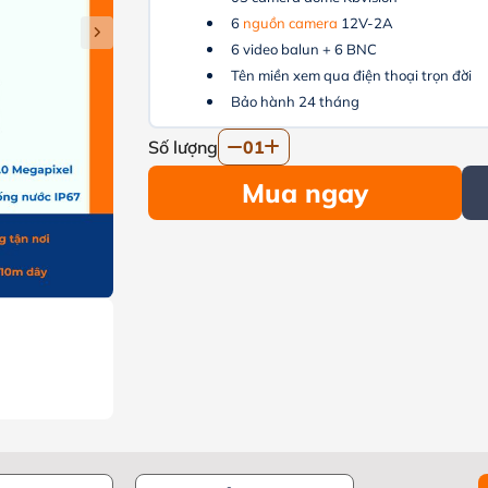
6
nguồn camera
12V-2A
6 video balun + 6 BNC
Tên miền xem qua điện thoại trọn đời
Bảo hành 24 tháng
Số lượng
01
Mua ngay