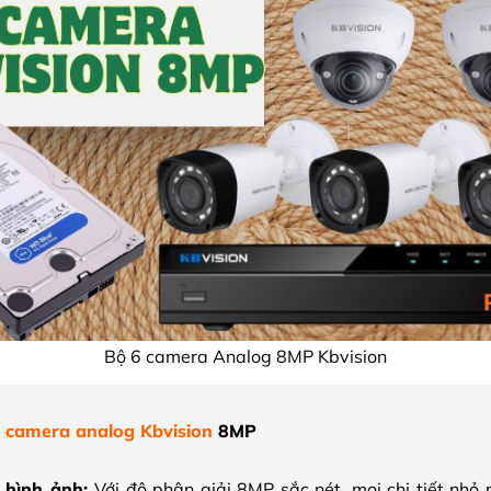
Bộ 6 camera Analog 8MP Kbvision
6 camera analog Kbvision
8MP
 hình ảnh:
Với độ phân giải 8MP sắc nét, mọi chi tiết nhỏ 