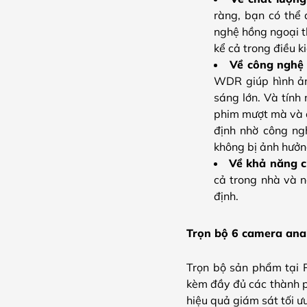
ràng, bạn có thể 
nghệ hồng ngoại t
kể cả trong điều k
Về công nghệ 
WDR giúp hình ảnh
sáng lớn. Và tính
phim mượt mà và c
định nhờ công ngh
không bị ảnh hưởng
Về khả năng c
cả trong nhà và n
định.
Trọn bộ 6 camera ana
Trọn bộ sản phẩm tại P
kèm đầy đủ các thành p
hiệu quả giám sát tối ưu