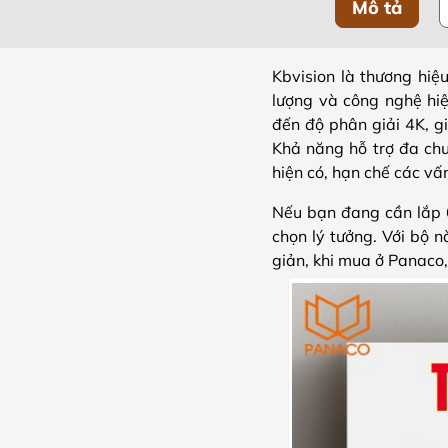
Mô tả
Kbvision là thương hiệ
lượng và công nghệ hi
đến độ phân giải 4K, gi
Khả năng hỗ trợ đa chu
hiện có, hạn chế các vấ
Nếu bạn đang cần lắp 6
chọn lý tưởng. Với bộ n
giản, khi mua ở Panaco,