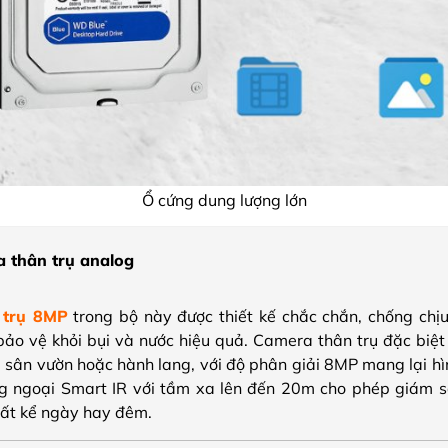
Ổ cứng dung lượng lớn
 thân trụ analog
 trụ 8MP
trong bộ này được thiết kế chắc chắn, chống chịu 
bảo vệ khỏi bụi và nước hiệu quả. Camera thân trụ đặc biệt 
, sân vườn hoặc hành lang, với độ phân giải 8MP mang lại h
ng ngoại Smart IR với tầm xa lên đến 20m cho phép giám s
bất kể ngày hay đêm.