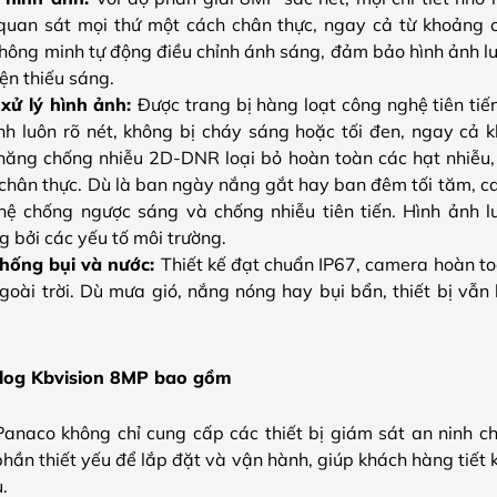
quan sát mọi thứ một cách chân thực, ngay cả từ khoảng c
hông minh tự động điều chỉnh ánh sáng, đảm bảo hình ảnh lu
iện thiếu sáng.
xử lý hình ảnh:
Được trang bị hàng loạt công nghệ tiên ti
 luôn rõ nét, không bị cháy sáng hoặc tối đen, ngay cả k
 năng chống nhiễu 2D-DNR loại bỏ hoàn toàn các hạt nhiễu
hân thực. Dù là ban ngày nắng gắt hay ban đêm tối tăm, c
ệ chống ngược sáng và chống nhiễu tiên tiến. Hình ảnh lu
 bởi các yếu tố môi trường.
hống bụi và nước:
Thiết kế đạt chuẩn IP67, camera hoàn to
goài trời. Dù mưa gió, nắng nóng hay bụi bẩn, thiết bị vẫn
log Kbvision 8MP bao gồm
anaco không chỉ cung cấp các thiết bị giám sát an ninh c
hần thiết yếu để lắp đặt và vận hành, giúp khách hàng tiết 
.