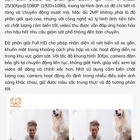
25/30fps@1080P (1920×1080), mang lại hình ảnh có độ chi tiết rõ
ràng và chuyển động mượt mà. Mặc dù 2MP không phải là độ
phân giải quá cao, nhưng với công nghệ xử lý hình ảnh tiên tiến
và chất lượng cảm biến tốt, video thu được vẫn đáp ứng hoàn hảo
cho hầu hết nhu cầu giám sát phổ thông đến bán chuyên.
Độ phân giải Full HD cho phép nhận diện rõ nét biển số xe gần,
khuôn mặt trong khoảng cách phù hợp và các hoạt động diễn ra
trong khu vực giám sát. Với tốc độ khung hình 30fps, camera đảm
bảo ghi lại chuyển động liên tục, không giật hình, giúp việc xem lại
video dễ dàng và chính xác hơn. Nhờ sử dụng cảm biến chất
lượng cao, camera hoạt động ổn định trong nhiều điều kiện ánh
sáng khác nhau, giữ được màu sắc trung thực và độ tương phản
tốt.