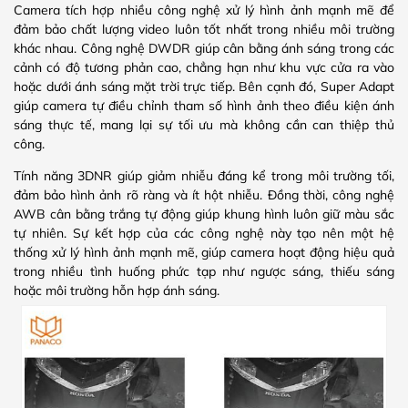
Camera tích hợp nhiều công nghệ xử lý hình ảnh mạnh mẽ để
đảm bảo chất lượng video luôn tốt nhất trong nhiều môi trường
khác nhau. Công nghệ DWDR giúp cân bằng ánh sáng trong các
cảnh có độ tương phản cao, chẳng hạn như khu vực cửa ra vào
hoặc dưới ánh sáng mặt trời trực tiếp. Bên cạnh đó, Super Adapt
giúp camera tự điều chỉnh tham số hình ảnh theo điều kiện ánh
sáng thực tế, mang lại sự tối ưu mà không cần can thiệp thủ
công.
Tính năng 3DNR giúp giảm nhiễu đáng kể trong môi trường tối,
đảm bảo hình ảnh rõ ràng và ít hột nhiễu. Đồng thời, công nghệ
AWB cân bằng trắng tự động giúp khung hình luôn giữ màu sắc
tự nhiên. Sự kết hợp của các công nghệ này tạo nên một hệ
thống xử lý hình ảnh mạnh mẽ, giúp camera hoạt động hiệu quả
trong nhiều tình huống phức tạp như ngược sáng, thiếu sáng
hoặc môi trường hỗn hợp ánh sáng.