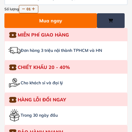
Số lượng
01
Mua ngay
MIỄN PHÍ GIAO HÀNG
Đơn hàng 3 triệu nội thành TPHCM và HN
CHIẾT KHẤU 20 - 40%
Cho khách sỉ và đại lý
HÀNG LỖI ĐỔI NGAY
Trong 30 ngày đầu
BẢO HÀNH NHANH