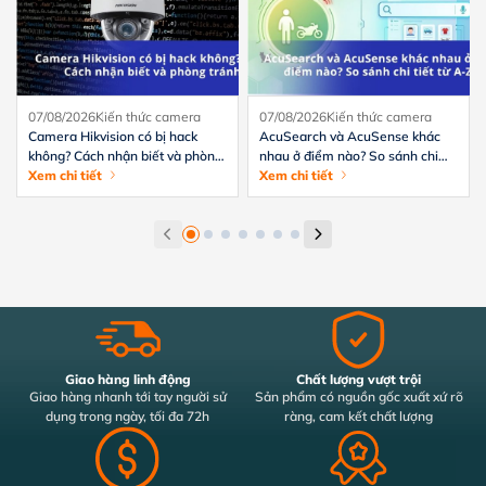
07/08/2026
Kiến thức camera
07/08/2026
Kiến thức camera
Camera Hikvision có bị hack
AcuSearch và AcuSense khác
không? Cách nhận biết và phòng
nhau ở điểm nào? So sánh chi
tránh hiệu quả
Xem chi tiết
tiết từ A-Z
Xem chi tiết
Giao hàng linh động
Chất lượng vượt trội
Giao hàng nhanh tới tay người sử
Sản phẩm có nguồn gốc xuất xứ rõ
dụng trong ngày, tối đa 72h
ràng, cam kết chất lượng