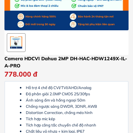
Camera HDCVI Dahua 2MP DH-HAC-HDW1249X-IL-
A-PRO
778.000
đ
Hỗ trợ 4 chế độ CVI/TVI/AHD/Analog
Độ phân giải 2.0MP CMOS 25/30fps
Ánh sáng ấm và hồng ngoại 50m
Chống ngược sáng DWDR, 3DNR, AWB
Distortion Correction, chống méo hình
Tích hợp mic kép
Tích hợp công tắc chuyển chế độ nhanh
Chất liệu vỏ nhựa + kim loại, IP67