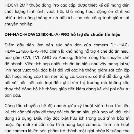
HDCVI 2MP thuộc dòng Pro cao cấp, được thiết kế để mang đến
chất lượng hình ảnh vượt trội, khả năng hoạt động ổn định và
nhiều tính năng thông minh hữu ích cho các công trình giám sát
chuyên nghiệp.
DH-HAC-HDW1249X-IL-A-PRO hỗ trợ đa chuẩn tín hiệu
Điểm đầu tiên làm nên sức hấp dẫn của camera DH-HAC-
HDW1249X-IL-A-PRO chính là khả năng hỗ trợ 4 chế độ tín hiệu,
bao gồm CVI, TVI, AHD và Analog, đi kèm công tắc chuyển chế
độ nhanh. Việc tích hợp nhiều chuẩn tín hiệu như vậy mang lại sự
linh hoạt vượt trội, đặc biệt đối với các hệ thống giám sát cần lắp
đặt hoặc nâng cấp trên nền tảng cũ. Camera có thể dễ dàng kết
nối với hầu hết các loại đầu ghi trên thị trường mà không cần
thay thế đồng bộ hệ thống, giúp tiết kiệm đáng kể chi phí đầu tư
ban đầu.
Công tắc chuyển chế độ nhanh giúp kỹ thuật viên thao tác tiện
lợi, chỉ cần vài giây để thay đổi chuẩn tín hiệu phù hợp với đầu ghi
đang sử dụng. Điều này đặc biệt hữu ích trong quá trình bảo trì
hoặc lắp mới khi cần cấu hình hàng loạt camera. Tính linh hoạt
của camera khiến sản phẩm trở thành một giải pháp lý tưởng cho