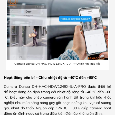
Camera Dahua DH-HAC-HDW1249X-IL-A-PRO tích hợp mic kép
Hoạt động bền bỉ – Chịu nhiệt độ từ –40°C đến +60°C
Camera Dahua DH-HAC-HDW1249X-IL-A-PRO được thiết kế
để hoạt động ổn định trong dải nhiệt độ rộng từ –40 °C đến +60
°C. Điều này cho phép camera vận hành tốt trong khí hậu khắc
nghiệt như mùa nắng nóng gay gắt hoặc những khu vực có sương
giá, nhiệt độ thấp. Nguồn cấp 12VDC ± 30% giúp camera hoạt
động ổn định ngay cả trong điều kiện điện áp không ổn định.