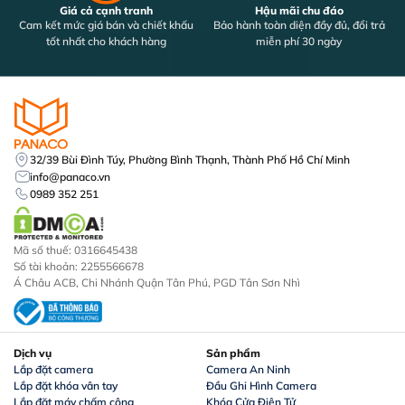
Giá cả cạnh tranh
Hậu mãi chu đáo
Cam kết mức giá bán và chiết khấu
Bảo hành toàn diện đầy đủ, đổi trả
tốt nhất cho khách hàng
miễn phí 30 ngày
32/39 Bùi Đình Túy, Phường Bình Thạnh, Thành Phố Hồ Chí Minh
info@panaco.vn
0989 352 251
Mã số thuế: 0316645438
Số tài khoản: 2255566678
Á Châu ACB, Chi Nhánh Quận Tân Phú, PGD Tân Sơn Nhì
Dịch vụ
Sản phẩm
Lắp đặt camera
Camera An Ninh
Lắp đặt khóa vân tay
Đầu Ghi Hình Camera
Lắp đặt máy chấm công
Khóa Cửa Điện Tử