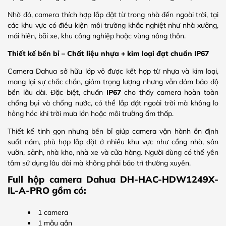
Nhờ đó, camera thích hợp lắp đặt từ trong nhà đến ngoài trời, tại
các khu vực có điều kiện môi trường khắc nghiệt như nhà xưởng,
mái hiên, bãi xe, khu công nghiệp hoặc vùng nông thôn.
Thiết kế bền bỉ – Chất liệu nhựa + kim loại đạt chuẩn IP67
Camera Dahua sở hữu lớp vỏ được kết hợp từ
nhựa và kim loại
,
mang lại sự chắc chắn, giảm trọng lượng nhưng vẫn đảm bảo độ
bền lâu dài. Đặc biệt, chuẩn
IP67
cho thấy camera hoàn toàn
chống bụi và chống nước, có thể lắp đặt ngoài trời mà không lo
hỏng hóc khi trời mưa lớn hoặc môi trường ẩm thấp.
Thiết kế tinh gọn nhưng bền bỉ giúp camera vận hành ổn định
suốt năm, phù hợp lắp đặt ở nhiều khu vực như cổng nhà, sân
vườn, sảnh, nhà kho, nhà xe và cửa hàng. Người dùng có thể yên
tâm sử dụng lâu dài mà không phải bảo trì thường xuyên.
Full hộp camera Dahua DH-HAC-HDW1249X-
IL-A-PRO gồm có:
1 camera
1 mẫu gắn