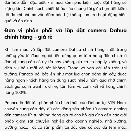
đãi hấp dẫn, đặc biệt khi mua kèm phụ kiện hoặc đặt hàng số
lượng lớn. Chính sách chiết khấu của chúng tôi giúp bạn tiết kiệm
tối đa chi phí mà vẫn đảm bảo hệ thống camera hoạt động hiệu
quả và ổn định.
Đơn vị phân phối và lắp đặt camera Dahua
chính hãng – giá rẻ
Khi tìm mua và lắp đặt camera Dahua chính hãng, một trong
những yếu tố được người tiêu dùng quan tâm hàng đầu chính là
đơn vị cung cấp có uy tín hay không, giá cả có hợp lý không, và
dịch vụ hậu mãi có tốt không. Trong vô vàn cái tên trên thị
trường, Panaco nổi bật lên như một lựa chọn đáng tin cậy, được
hàng ngàn khách hàng tin dùng suốt nhiều năm qua nhờ chính
sách giá cạnh tranh, dịch vụ tận tâm và cam kết về hàng chính
hãng 100%.
Panaco là đối tác phân phối chính thức của Dahua tại Việt Nam,
chuyên cung cấp đầy đủ các dòng sản phẩm từ camera analog
đến camera IP, từ những dòng giá rẻ cho hộ gia đình đến các giải
pháp giám sát chuyên nghiệp cho doanh nghiệp, nhà xưởng,
trường học… Tất cả sản phẩm tại đây đều có đầy đủ tem mác,