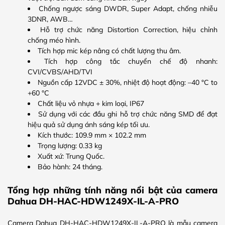
Chống ngược sáng DWDR, Super Adapt, chống nhiễu
3DNR, AWB…
Hỗ trợ chức năng Distortion Correction, hiệu chỉnh
chống méo hình.
Tích hợp mic kép nâng có chất lượng thu âm.
Tích hợp công tắc chuyển chế độ nhanh:
CVI/CVBS/AHD/TVI
Nguồn cấp 12VDC ± 30%, nhiệt độ hoạt động: –40 °C to
+60 °C
Chất liệu vỏ nhựa + kim loại, IP67
Sử dụng với các đầu ghi hỗ trợ chức năng SMD để đạt
hiệu quả sử dụng ánh sáng kép tối ưu.
Kích thước: 109.9 mm × 102.2 mm
Trọng lượng: 0.33 kg
Xuất xứ: Trung Quốc.
Bảo hành: 24 tháng.
Tổng hợp những tính năng nổi bật của camera
Dahua DH-HAC-HDW1249X-IL-A-PRO
Camera Dahua DH-HAC-HDW1249X-IL-A-PRO là mẫu camera