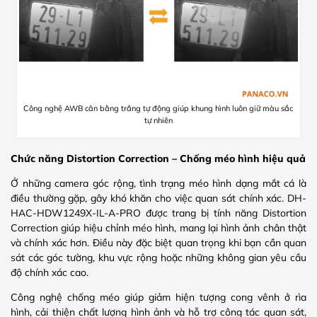
Công nghệ AWB cân bằng trắng tự động giúp khung hình luôn giữ màu sắc
tự nhiên
Chức năng Distortion Correction – Chống méo hình hiệu quả
Ở những camera góc rộng, tình trạng méo hình dạng mắt cá là
điều thường gặp, gây khó khăn cho việc quan sát chính xác. DH-
HAC-HDW1249X-IL-A-PRO được trang bị tính năng Distortion
Correction giúp hiệu chỉnh méo hình, mang lại hình ảnh chân thật
và chính xác hơn. Điều này đặc biệt quan trọng khi bạn cần quan
sát các góc tường, khu vực rộng hoặc những không gian yêu cầu
độ chính xác cao.
Công nghệ chống méo giúp giảm hiện tượng cong vênh ở rìa
hình, cải thiện chất lượng hình ảnh và hỗ trợ công tác quan sát,