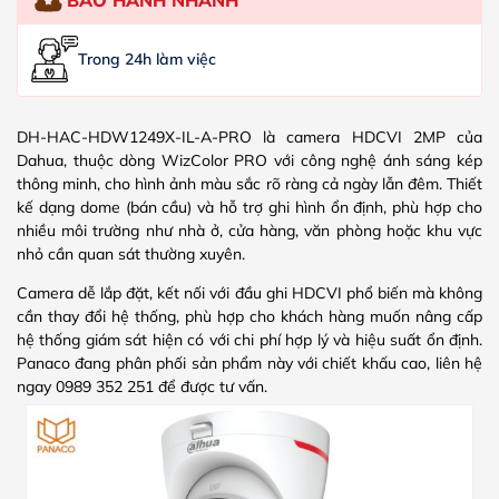
Trong 24h làm việc
DH-HAC-HDW1249X-IL-A-PRO là camera HDCVI 2MP của
Dahua, thuộc dòng WizColor PRO với công nghệ ánh sáng kép
thông minh, cho hình ảnh màu sắc rõ ràng cả ngày lẫn đêm. Thiết
kế dạng dome (bán cầu) và hỗ trợ ghi hình ổn định, phù hợp cho
nhiều môi trường như nhà ở, cửa hàng, văn phòng hoặc khu vực
nhỏ cần quan sát thường xuyên.
Camera dễ lắp đặt, kết nối với đầu ghi HDCVI phổ biến mà không
cần thay đổi hệ thống, phù hợp cho khách hàng muốn nâng cấp
hệ thống giám sát hiện có với chi phí hợp lý và hiệu suất ổn định.
Panaco đang phân phối sản phẩm này với chiết khấu cao, liên hệ
ngay 0989 352 251 để được tư vấn.