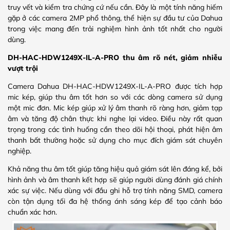
truy vết và kiểm tra chứng cứ nếu cần. Đây là một tính năng hiếm
gặp ở các camera 2MP phổ thông, thể hiện sự đầu tư của Dahua
trong việc mang đến trải nghiệm hình ảnh tốt nhất cho người
dùng.
DH-HAC-HDW1249X-IL-A-PRO thu âm rõ nét, giảm nhiễu
vượt trội
Camera Dahua DH-HAC-HDW1249X-IL-A-PRO được tích hợp
mic kép
, giúp thu âm tốt hơn so với các dòng camera sử dụng
một mic đơn. Mic kép giúp xử lý âm thanh rõ ràng hơn, giảm tạp
âm và tăng độ chân thực khi nghe lại video. Điều này rất quan
trọng trong các tình huống cần theo dõi hội thoại, phát hiện âm
thanh bất thường hoặc sử dụng cho mục đích giám sát chuyên
nghiệp.
Khả năng thu âm tốt giúp tăng hiệu quả giám sát lên đáng kể, bởi
hình ảnh và âm thanh kết hợp sẽ giúp người dùng đánh giá chính
xác sự việc. Nếu dùng với đầu ghi hỗ trợ tính năng SMD, camera
còn tận dụng tối đa hệ thống ánh sáng kép để tạo cảnh báo
chuẩn xác hơn.