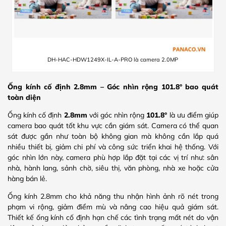
DH-HAC-HDW1249X-IL-A-PRO là camera 2.0MP
Ống kính cố định 2.8mm – Góc nhìn rộng 101.8° bao quát
toàn diện
Ống kính cố định
2.8mm
với góc nhìn rộng
101.8°
là ưu điểm giúp
camera bao quát tốt khu vực cần giám sát. Camera có thể quan
sát được gần như toàn bộ không gian mà không cần lắp quá
nhiều thiết bị, giảm chi phí và công sức triển khai hệ thống. Với
góc nhìn lớn này, camera phù hợp lắp đặt tại các vị trí như: sân
nhà, hành lang, sảnh chờ, siêu thị, văn phòng, nhà xe hoặc cửa
hàng bán lẻ.
Ống kính 2.8mm cho khả năng thu nhận hình ảnh rõ nét trong
phạm vi rộng, giảm điểm mù và nâng cao hiệu quả giám sát.
Thiết kế ống kính cố định hạn chế các tình trạng mất nét do vận