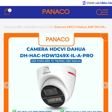
Chính sách
Bảo hành – Đổ
0
0
Trang chủ
Sản phẩm
Camera An Ninh
Camera HDCVI Dahua 2MP DH-HAC-
HDW1249X-IL-A-PRO