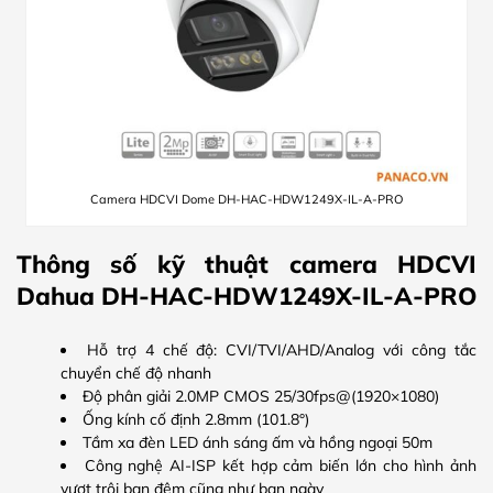
Camera HDCVI Dome DH-HAC-HDW1249X-IL-A-PRO
Thông số kỹ thuật camera HDCVI
Dahua DH-HAC-HDW1249X-IL-A-PRO
Hỗ trợ 4 chế độ: CVI/TVI/AHD/Analog với công tắc
chuyển chế độ nhanh
Độ phân giải 2.0MP CMOS 25/30fps@(1920×1080)
Ống kính cố định 2.8mm (101.8°)
Tầm xa đèn LED ánh sáng ấm và hồng ngoại 50m
Công nghệ AI-ISP kết hợp cảm biến lớn cho hình ảnh
vượt trội ban đêm cũng như ban ngày