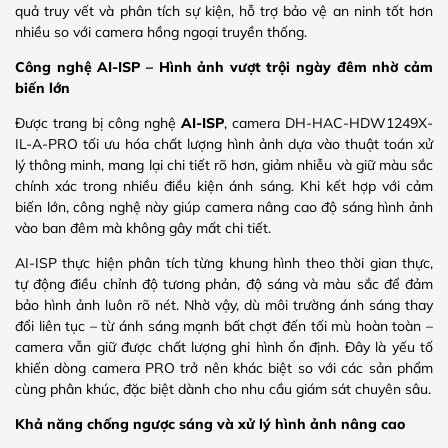
quả truy vết và phân tích sự kiện, hỗ trợ bảo vệ an ninh tốt hơn
nhiều so với camera hồng ngoại truyền thống.
Công nghệ AI-ISP – Hình ảnh vượt trội ngày đêm nhờ cảm
biến lớn
Được trang bị công nghệ
AI-ISP
, camera DH-HAC-HDW1249X-
IL-A-PRO tối ưu hóa chất lượng hình ảnh dựa vào thuật toán xử
lý thông minh, mang lại chi tiết rõ hơn, giảm nhiễu và giữ màu sắc
chính xác trong nhiều điều kiện ánh sáng. Khi kết hợp với cảm
biến lớn, công nghệ này giúp camera nâng cao độ sáng hình ảnh
vào ban đêm mà không gây mất chi tiết.
AI-ISP thực hiện phân tích từng khung hình theo thời gian thực,
tự động điều chỉnh độ tương phản, độ sáng và màu sắc để đảm
bảo hình ảnh luôn rõ nét. Nhờ vậy, dù môi trường ánh sáng thay
đổi liên tục – từ ánh sáng mạnh bất chợt đến tối mù hoàn toàn –
camera vẫn giữ được chất lượng ghi hình ổn định. Đây là yếu tố
khiến dòng camera PRO trở nên khác biệt so với các sản phẩm
cùng phân khúc, đặc biệt dành cho nhu cầu giám sát chuyên sâu.
Khả năng chống ngược sáng và xử lý hình ảnh nâng cao