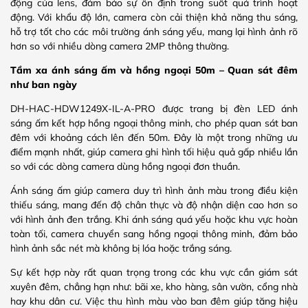
động của lens, đảm bảo sự ổn định trong suốt quá trình hoạt
động. Với khẩu độ lớn, camera còn cải thiện khả năng thu sáng,
hỗ trợ tốt cho các môi trường ánh sáng yếu, mang lại hình ảnh rõ
hơn so với nhiều dòng camera 2MP thông thường.
Tầm xa ánh sáng ấm và hồng ngoại 50m – Quan sát đêm
như ban ngày
DH-HAC-HDW1249X-IL-A-PRO được trang bị đèn LED ánh
sáng ấm kết hợp hồng ngoại thông minh, cho phép quan sát ban
đêm với khoảng cách lên đến 50m. Đây là một trong những ưu
điểm mạnh nhất, giúp camera ghi hình tối hiệu quả gấp nhiều lần
so với các dòng camera dùng hồng ngoại đơn thuần.
Ánh sáng ấm giúp camera duy trì hình ảnh màu trong điều kiện
thiếu sáng, mang đến độ chân thực và độ nhận diện cao hơn so
với hình ảnh đen trắng. Khi ánh sáng quá yếu hoặc khu vực hoàn
toàn tối, camera chuyển sang hồng ngoại thông minh, đảm bảo
hình ảnh sắc nét mà không bị lóa hoặc trắng sáng.
Sự kết hợp này rất quan trọng trong các khu vực cần giám sát
xuyên đêm, chẳng hạn như: bãi xe, kho hàng, sân vườn, cổng nhà
hay khu dân cư. Việc thu hình màu vào ban đêm giúp tăng hiệu