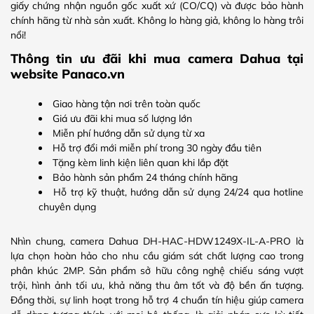
giấy chứng nhận nguồn gốc xuất xứ (CO/CQ) và được bảo hành
chính hãng từ nhà sản xuất. Không lo hàng giả, không lo hàng trôi
nổi!
Thông tin ưu đãi khi mua camera Dahua tại
website Panaco.vn
Giao hàng tận nơi trên toàn quốc
Giá ưu đãi khi mua số lượng lớn
Miễn phí hướng dẫn sử dụng từ xa
Hỗ trợ đổi mới miễn phí trong 30 ngày đầu tiên
Tặng kèm linh kiện liên quan khi lắp đặt
Bảo hành sản phẩm 24 tháng chính hãng
Hỗ trợ kỹ thuật, hướng dẫn sử dụng 24/24 qua hotline
chuyên dụng
Nhìn chung, camera Dahua DH-HAC-HDW1249X-IL-A-PRO là
lựa chọn hoàn hảo cho nhu cầu giám sát chất lượng cao trong
phân khúc 2MP. Sản phẩm sở hữu công nghệ chiếu sáng vượt
trội, hình ảnh tối ưu, khả năng thu âm tốt và độ bền ấn tượng.
Đồng thời, sự linh hoạt trong hỗ trợ 4 chuẩn tín hiệu giúp camera