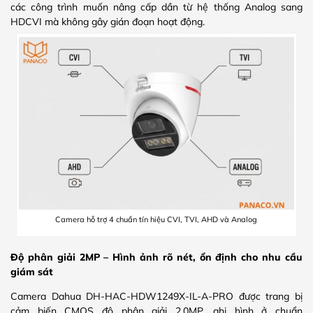
các công trình muốn nâng cấp dần từ hệ thống Analog sang
HDCVI mà không gây gián đoạn hoạt động.
Camera hỗ trợ 4 chuẩn tín hiệu CVI, TVI, AHD và Analog
Độ phân giải 2MP – Hình ảnh rõ nét, ổn định cho nhu cầu
giám sát
Camera Dahua DH-HAC-HDW1249X-IL-A-PRO được trang bị
cảm biến CMOS độ phân giải 2.0MP, ghi hình ở chuẩn