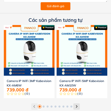
Gửi đánh giá
Các sản phẩm tương tự
Hot
Premium
Hot
Premium
Camera IP WiFi 3MP Kabevision
Camera IP WiFi 5MP Kabevision
KX-AM6W
KX-AM10W
739.000
đ
739.000
đ
( 0 )
( 0 )