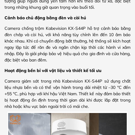
tượng giúp người dùng yên tâm hơn khi theo dõi từ xa, đặc biệt
trong những khung giờ quan trọng vào buổi tối.
Cảnh báo chủ động bằng đèn và còi hú
Camera chống trộm Kabevision KX-S44P hỗ trợ cảnh báo bằng
đèn chớp và còi hú, với khả năng tùy chỉnh lên đến 10 âm báo
khác nhau. Khi có chuyển động bất thường, hệ thống sẽ kích hoạt
ngay lập tức để răn đe và ngăn chặn kịp thời các hành vi xâm
nhập. Đây là giải pháp bảo vệ hiệu quả cho gia đình và cửa hàng,
đặc biệt vào ban đêm.
Hoạt động bền bỉ với vật liệu và thiết kế tối ưu
Camera giám sát trong nhà Kabevision KX-S44P sử dụng chất
liệu nhựa bền và có thể vận hành trong dải nhiệt từ –30 °C đến
+55 °C, phù hợp với khí hậu Việt Nam. Thiết kế này đảm bảo thiết
bị hoạt động ổn định trong thời gian dài khi được lắp đặt trong
nhà hoặc khu vực bán ngoài trời có mái che.