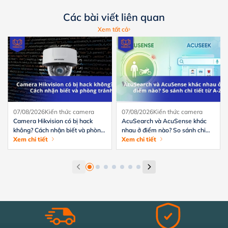
Các bài viết liên quan
Xem tất cả
07/08/2026
Kiến thức camera
07/08/2026
Kiến thức camera
Camera Hikvision có bị hack
AcuSearch và AcuSense khác
không? Cách nhận biết và phòng
nhau ở điểm nào? So sánh chi
tránh hiệu quả
Xem chi tiết
tiết từ A-Z
Xem chi tiết