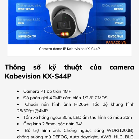
Camera dome IP Kabevision KX-S44P
Thông số kỹ thuật của camera
Kabevision KX-S44P
Camera PT ốp trần 4MP
Độ phân giải 4.0MP cảm biến 1/2.8″ CMOS
Chuẩn nén hình ảnh H.265+. Tốc độ khung hình
25/30fps@4MP
Tầm xa hồng ngoại 30m, LED ấm thu hình có màu 30m
Ống kính 2.8mm, góc nhìn 94°
Bổ trợ hình ảnh: Chống ngược sáng WDR(120dB),
chống sương mù DEFOG, Auto daynight, AWB, HLC, BLC,