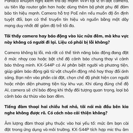
Panaco khuyến nghị kiểm tra độ mạnh WiFi tại vị trí đặt camera,
ưu tiên lắp router gần hơn hoặc dùng thêm bộ phát phụ để đảm
bảo tín hiệu mạnh. Camera hỗ trợ PoE nên nếu muốn độ ổn định
tuyệt đối, bạn có thể truyền tín hiệu và nguồn bằng một dây
mạng duy nhất để giảm độ trễ tối đa.
Tôi thấy camera hay báo động vào lúc nửa đêm, mà khu vực
này không có người đi lại. Liệu có phải bị lỗi không?
Camera không bị lỗi, mà rất có thể tính năng báo động đang đặt
ở mức nhạy cao hoặc bật chế độ cảnh báo chung thay vì cảnh
báo thông minh. KX-S44P có AI phân biệt người và phương tiện,
giúp giảm báo động giả từ vật chuyển động nhỏ hay thay đổi ánh
sáng. Bạn nên vào phần cài đặt, chọn chế độ phát hiện con người
hoặc nhận diện phương tiện tùy khu vực. Khi dùng đúng chế độ
AI, camera sẽ chỉ báo động khi thấy đối tượng quan trọng, loại bỏ
cảnh báo dư thừa vào ban đêm.
Tiếng đàm thoại hai chiều hơi nhỏ, tôi nói mà đầu bên kia
nghe không được rõ. Có cách nào cải thiện không?
Âm lượng đàm thoại phụ thuộc vào hai yếu tố: mức âm bạn cài
đặt trong ứng dụng và môi trường. KX-S44P tích hợp mic thu âm