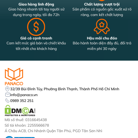
Giao hàng linh động
Chất lượng vượt trội
Giao hàng nhanh tới tay người sử
Sản phẩm có nguồn gốc xuất xứ rõ
dụng trong ngày, tối đa 72h
ràng, cam kết chất lượng
Giá cả cạnh tranh
Hậu mãi chu đáo
Cam kết mức giá bán và chiết khấu
Bảo hành toàn diện đầy đủ, đổi trả
tốt nhất cho khách hàng
miễn phí 30 ngày
32/39 Bùi Đình Túy, Phường Bình Thạnh, Thành Phố Hồ Chí Minh
info@panaco.vn
0989 352 251
Mã số thuế: 0316645438
Số tài khoản: 2255566678
Á Châu ACB, Chi Nhánh Quận Tân Phú, PGD Tân Sơn Nhì