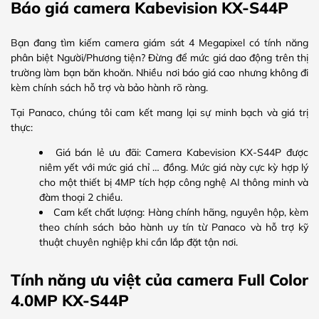
Báo giá camera Kabevision KX-S44P
Bạn đang tìm kiếm camera giám sát 4 Megapixel có tính năng
phân biệt Người/Phương tiện? Đừng để mức giá dao động trên thị
trường làm bạn băn khoăn. Nhiều nơi báo giá cao nhưng không đi
kèm chính sách hỗ trợ và bảo hành rõ ràng.
Tại Panaco, chúng tôi cam kết mang lại sự minh bạch và giá trị
thực:
Giá bán lẻ ưu đãi: Camera Kabevision KX-S44P được
niêm yết với mức giá chỉ … đồng. Mức giá này cực kỳ hợp lý
cho một thiết bị 4MP tích hợp công nghệ AI thông minh và
đàm thoại 2 chiều.
Cam kết chất lượng: Hàng chính hãng, nguyên hộp, kèm
theo chính sách bảo hành uy tín từ Panaco và hỗ trợ kỹ
thuật chuyên nghiệp khi cần lắp đặt tận nơi.
Tính năng ưu việt của camera Full Color
4.0MP KX-S44P