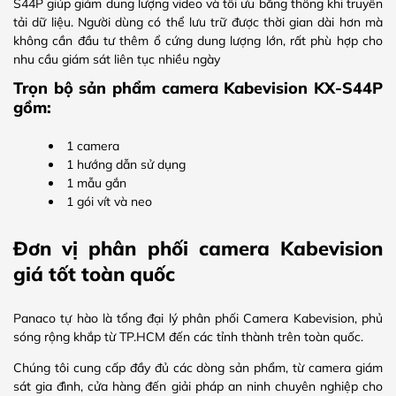
S44P giúp giảm dung lượng video và tối ưu băng thông khi truyền
tải dữ liệu. Người dùng có thể lưu trữ được thời gian dài hơn mà
không cần đầu tư thêm ổ cứng dung lượng lớn, rất phù hợp cho
nhu cầu giám sát liên tục nhiều ngày
Trọn bộ sản phẩm camera Kabevision KX-S44P
gồm:
1 camera
1 hướng dẫn sử dụng
1 mẫu gắn
1 gói vít và neo
Đơn vị phân phối camera Kabevision
giá tốt toàn quốc
Panaco tự hào là tổng đại lý phân phối Camera Kabevision, phủ
sóng rộng khắp từ TP.HCM đến các tỉnh thành trên toàn quốc.
Chúng tôi cung cấp đầy đủ các dòng sản phẩm, từ camera giám
sát gia đình, cửa hàng đến giải pháp an ninh chuyên nghiệp cho