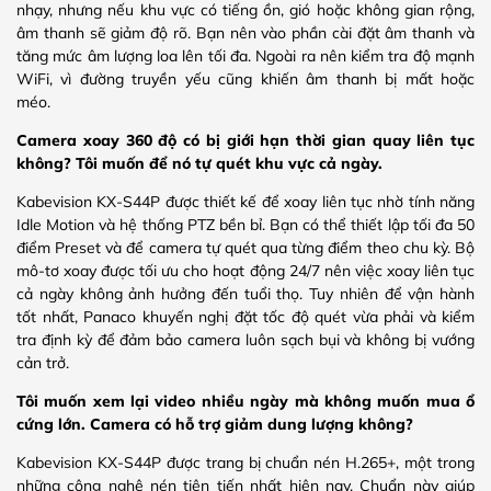
nhạy, nhưng nếu khu vực có tiếng ồn, gió hoặc không gian rộng,
âm thanh sẽ giảm độ rõ. Bạn nên vào phần cài đặt âm thanh và
tăng mức âm lượng loa lên tối đa. Ngoài ra nên kiểm tra độ mạnh
WiFi, vì đường truyền yếu cũng khiến âm thanh bị mất hoặc
méo.
Camera xoay 360 độ có bị giới hạn thời gian quay liên tục
không? Tôi muốn để nó tự quét khu vực cả ngày.
Kabevision KX-S44P được thiết kế để xoay liên tục nhờ tính năng
Idle Motion và hệ thống PTZ bền bỉ. Bạn có thể thiết lập tối đa 50
điểm Preset và để camera tự quét qua từng điểm theo chu kỳ. Bộ
mô-tơ xoay được tối ưu cho hoạt động 24/7 nên việc xoay liên tục
cả ngày không ảnh hưởng đến tuổi thọ. Tuy nhiên để vận hành
tốt nhất, Panaco khuyến nghị đặt tốc độ quét vừa phải và kiểm
tra định kỳ để đảm bảo camera luôn sạch bụi và không bị vướng
cản trở.
Tôi muốn xem lại video nhiều ngày mà không muốn mua ổ
cứng lớn. Camera có hỗ trợ giảm dung lượng không?
Kabevision KX-S44P được trang bị chuẩn nén H.265+, một trong
những công nghệ nén tiên tiến nhất hiện nay. Chuẩn này giúp