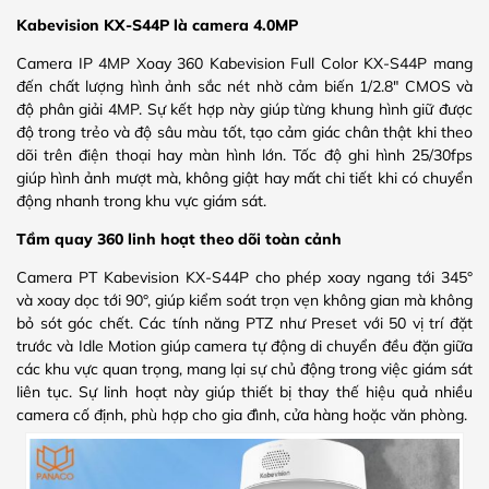
Kabevision KX-S44P là camera 4.0MP
Camera IP 4MP Xoay 360 Kabevision Full Color KX-S44P mang
đến chất lượng hình ảnh sắc nét nhờ cảm biến 1/2.8″ CMOS và
độ phân giải 4MP. Sự kết hợp này giúp từng khung hình giữ được
độ trong trẻo và độ sâu màu tốt, tạo cảm giác chân thật khi theo
dõi trên điện thoại hay màn hình lớn. Tốc độ ghi hình 25/30fps
giúp hình ảnh mượt mà, không giật hay mất chi tiết khi có chuyển
động nhanh trong khu vực giám sát.
Tầm quay 360 linh hoạt theo dõi toàn cảnh
Camera PT Kabevision KX-S44P cho phép xoay ngang tới 345°
và xoay dọc tới 90°, giúp kiểm soát trọn vẹn không gian mà không
bỏ sót góc chết. Các tính năng PTZ như Preset với 50 vị trí đặt
trước và Idle Motion giúp camera tự động di chuyển đều đặn giữa
các khu vực quan trọng, mang lại sự chủ động trong việc giám sát
liên tục. Sự linh hoạt này giúp thiết bị thay thế hiệu quả nhiều
camera cố định, phù hợp cho gia đình, cửa hàng hoặc văn phòng.