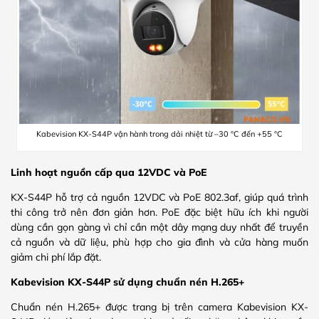
Kabevision KX-S44P vận hành trong dải nhiệt từ –30 °C đến +55 °C
Linh hoạt nguồn cấp qua 12VDC và PoE
KX-S44P hỗ trợ cả nguồn 12VDC và PoE 802.3af, giúp quá trình
thi công trở nên đơn giản hơn. PoE đặc biệt hữu ích khi người
dùng cần gọn gàng vì chỉ cần một dây mạng duy nhất để truyền
cả nguồn và dữ liệu, phù hợp cho gia đình và cửa hàng muốn
giảm chi phí lắp đặt.
Kabevision KX-S44P sử dụng chuẩn nén H.265+
Chuẩn nén H.265+ được trang bị trên camera Kabevision KX-