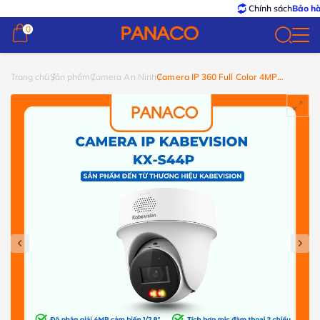
Chính sách
Bảo hành – Đổ
0
0
Trang chủ
Sản phẩm
Camera An Ninh
Camera IP 360 Full Color 4MP
Kabevision KX-S44P