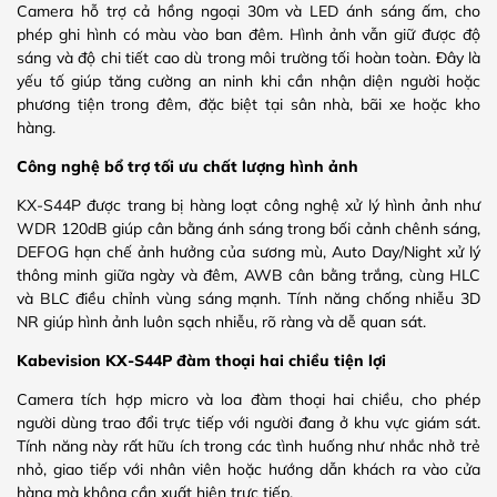
Camera hỗ trợ cả hồng ngoại 30m và LED ánh sáng ấm, cho
phép ghi hình có màu vào ban đêm. Hình ảnh vẫn giữ được độ
sáng và độ chi tiết cao dù trong môi trường tối hoàn toàn. Đây là
yếu tố giúp tăng cường an ninh khi cần nhận diện người hoặc
phương tiện trong đêm, đặc biệt tại sân nhà, bãi xe hoặc kho
hàng.
Công nghệ bổ trợ tối ưu chất lượng hình ảnh
KX-S44P được trang bị hàng loạt công nghệ xử lý hình ảnh như
WDR 120dB giúp cân bằng ánh sáng trong bối cảnh chênh sáng,
DEFOG hạn chế ảnh hưởng của sương mù, Auto Day/Night xử lý
thông minh giữa ngày và đêm, AWB cân bằng trắng, cùng HLC
và BLC điều chỉnh vùng sáng mạnh. Tính năng chống nhiễu 3D
NR giúp hình ảnh luôn sạch nhiễu, rõ ràng và dễ quan sát.
Kabevision KX-S44P đàm thoại hai chiều tiện lợi
Camera tích hợp micro và loa đàm thoại hai chiều, cho phép
người dùng trao đổi trực tiếp với người đang ở khu vực giám sát.
Tính năng này rất hữu ích trong các tình huống như nhắc nhở trẻ
nhỏ, giao tiếp với nhân viên hoặc hướng dẫn khách ra vào cửa
hàng mà không cần xuất hiện trực tiếp.