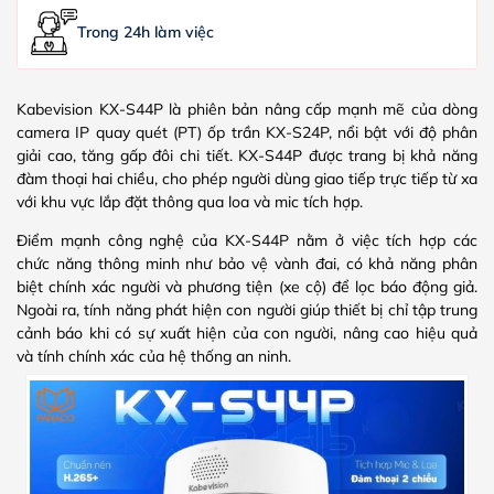
Trong 24h làm việc
Kabevision KX-S44P là phiên bản nâng cấp mạnh mẽ của dòng
camera IP quay quét (PT) ốp trần KX-S24P, nổi bật với độ phân
giải cao, tăng gấp đôi chi tiết. KX-S44P được trang bị khả năng
đàm thoại hai chiều, cho phép người dùng giao tiếp trực tiếp từ xa
với khu vực lắp đặt thông qua loa và mic tích hợp.
Điểm mạnh công nghệ của KX-S44P nằm ở việc tích hợp các
chức năng thông minh như bảo vệ vành đai, có khả năng phân
biệt chính xác người và phương tiện (xe cộ) để lọc báo động giả.
Ngoài ra, tính năng phát hiện con người giúp thiết bị chỉ tập trung
cảnh báo khi có sự xuất hiện của con người, nâng cao hiệu quả
và tính chính xác của hệ thống an ninh.