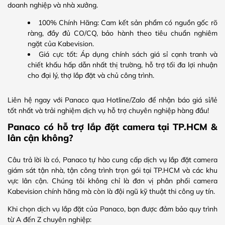
doanh nghiệp và nhà xưởng.
100% Chính Hãng: Cam kết sản phẩm có nguồn gốc rõ
ràng, đầy đủ CO/CQ, bảo hành theo tiêu chuẩn nghiêm
ngặt của Kabevision.
Giá cực tốt: Áp dụng chính sách giá sỉ cạnh tranh và
chiết khấu hấp dẫn nhất thị trường, hỗ trợ tối đa lợi nhuận
cho đại lý, thợ lắp đặt và chủ công trình.
Liên hệ ngay với Panaco qua Hotline/Zalo để nhận báo giá sỉ/lẻ
tốt nhất và trải nghiệm dịch vụ hỗ trợ chuyên nghiệp hàng đầu!
Panaco có hỗ trợ lắp đặt camera tại TP.HCM &
lân cận không?
Câu trả lời là có, Panaco tự hào cung cấp dịch vụ lắp đặt camera
giám sát tận nhà, tận công trình trọn gói tại TP.HCM và các khu
vực lân cận. Chúng tôi không chỉ là đơn vị phân phối camera
Kabevision chính hãng mà còn là đội ngũ kỹ thuật thi công uy tín.
Khi chọn dịch vụ lắp đặt của Panaco, bạn được đảm bảo quy trình
từ A đến Z chuyên nghiệp: