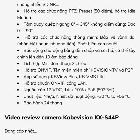
chống nhiễu 3D NR…
Hỗ trợ các chức năng PTZ: Preset (50 điểm), hỗ trợ Idle
Motion
Tầm quay quét: Ngang 0° – 345° không điểm dừng; Dọc
0° – 90°
Hỗ trợ các chức năng thông minh: Bảo vệ vành đai
(phân biệt người,phương tiện), Phát hiện con người
Báo động chủ động bằng đèn chớp và còi hú, có thể tùy
chỉnh lên đến 10 âm báo động
Tích hợp Mic, đàm thoại 2 chiều
Hỗ trợ ONVIF. Tên miền miễn phí KBVISION.TV và P2P
App sử dụng: KBView Plus, KB VMS Lite
Hỗ trợ chuẩn ONVIF, cổng LAN.
Nguồn cấp 12 VDC, 1A ± 10% / PoE (802.3af)
Chất liệu: Nhựa. Nhiệt độ hoạt động: –30 °C to +55 °C
Bảo hành 24 tháng
Video review camera Kabevision KX-S44P
Đang cập nhật…