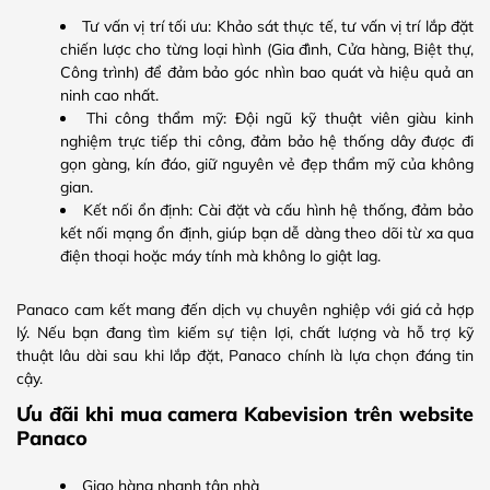
Tư vấn vị trí tối ưu: Khảo sát thực tế, tư vấn vị trí lắp đặt
chiến lược cho từng loại hình (Gia đình, Cửa hàng, Biệt thự,
Công trình) để đảm bảo góc nhìn bao quát và hiệu quả an
ninh cao nhất.
Thi công thẩm mỹ: Đội ngũ kỹ thuật viên giàu kinh
nghiệm trực tiếp thi công, đảm bảo hệ thống dây được đi
gọn gàng, kín đáo, giữ nguyên vẻ đẹp thẩm mỹ của không
gian.
Kết nối ổn định: Cài đặt và cấu hình hệ thống, đảm bảo
kết nối mạng ổn định, giúp bạn dễ dàng theo dõi từ xa qua
điện thoại hoặc máy tính mà không lo giật lag.
Panaco cam kết mang đến dịch vụ chuyên nghiệp với giá cả hợp
lý. Nếu bạn đang tìm kiếm sự tiện lợi, chất lượng và hỗ trợ kỹ
thuật lâu dài sau khi lắp đặt, Panaco chính là lựa chọn đáng tin
cậy.
Ưu đãi khi mua camera Kabevision trên website
Panaco
Giao hàng nhanh tận nhà