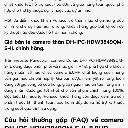
chiết khấu tốt, hỗ trợ xuất hóa đơn và giao hàng toàn quốc, phù
hợp cho thợ kỹ thuật, đại lý hoặc các dự án nhỏ.
Một ưu điểm khác khiến Panaco trở thành lựa chọn hàng đầu
chính là chế độ hậu mãi rõ ràng. Khách hàng gặp bất kỳ vấn đề
kỹ thuật nào đều được hỗ trợ nhanh chóng.
Giá bán lẻ camera thân DH-IPC-HDW3849QM-
S-IL chính hãng.
Trên website Panaco.vn, camera Dahua DH-IPC-HDW3849QM-
S-IL đang được phân phối với mức giá … VNĐ, phù hợp cho khách
hàng muốn sở hữu chiếc camera 8.0MP chất lượng cao nhưng
vẫn giữ mức chi phí hợp lý. Giá bán được niêm yết rõ ràng, luôn
đúng với giá công bố của hãng, giúp người mua an tâm rằng mình
đang nhận được giá tốt nhất cho sản phẩm chính hãng 100%.
Đặc biệt, khi mua tại Panaco, khách hàng còn được kiểm tra sản
phẩm trước khi thanh toán, bảo hành đầy đủ và hỗ trợ kỹ thuật
trong suốt quá trình sử dụng.
Câu hỏi thường gặp (FAQ) về camera
DH-IPC-HDW3849QM-S-IL 8.0MP