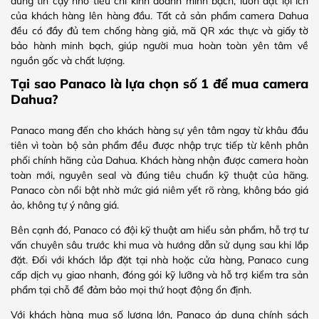
dùng tin cậy nhờ tiêu chí kinh doanh minh bạch, luôn đặt lợi ích
của khách hàng lên hàng đầu. Tất cả sản phẩm camera Dahua
đều có đầy đủ tem chống hàng giả, mã QR xác thực và giấy tờ
bảo hành minh bạch, giúp người mua hoàn toàn yên tâm về
nguồn gốc và chất lượng.
Tại sao Panaco là lựa chọn số 1 để mua camera
Dahua?
Panaco mang đến cho khách hàng sự yên tâm ngay từ khâu đầu
tiên vì toàn bộ sản phẩm đều được nhập trực tiếp từ kênh phân
phối chính hãng của Dahua. Khách hàng nhận được camera hoàn
toàn mới, nguyên seal và đúng tiêu chuẩn kỹ thuật của hãng.
Panaco còn nổi bật nhờ mức giá niêm yết rõ ràng, không báo giá
ảo, không tự ý nâng giá.
Bên cạnh đó, Panaco có đội kỹ thuật am hiểu sản phẩm, hỗ trợ tư
vấn chuyên sâu trước khi mua và hướng dẫn sử dụng sau khi lắp
đặt. Đối với khách lắp đặt tại nhà hoặc cửa hàng, Panaco cung
cấp dịch vụ giao nhanh, đóng gói kỹ lưỡng và hỗ trợ kiểm tra sản
phẩm tại chỗ để đảm bảo mọi thứ hoạt động ổn định.
Với khách hàng mua số lượng lớn, Panaco áp dụng chính sách