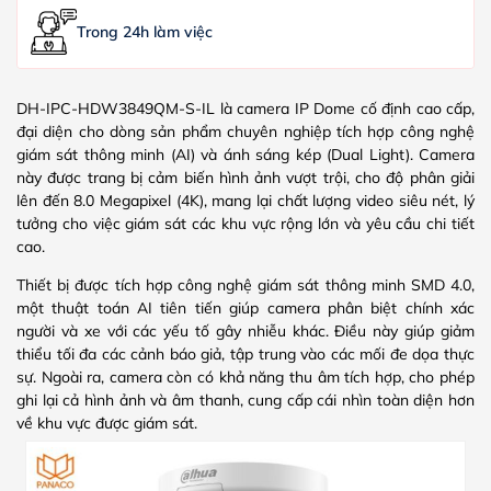
Trong 24h làm việc
DH-IPC-HDW3849QM-S-IL là camera IP Dome cố định cao cấp,
đại diện cho dòng sản phẩm chuyên nghiệp tích hợp công nghệ
giám sát thông minh (AI) và ánh sáng kép (Dual Light). Camera
này được trang bị cảm biến hình ảnh vượt trội, cho độ phân giải
lên đến 8.0 Megapixel (4K), mang lại chất lượng video siêu nét, lý
tưởng cho việc giám sát các khu vực rộng lớn và yêu cầu chi tiết
cao.
Thiết bị được tích hợp công nghệ giám sát thông minh SMD 4.0,
một thuật toán AI tiên tiến giúp camera phân biệt chính xác
người và xe với các yếu tố gây nhiễu khác. Điều này giúp giảm
thiểu tối đa các cảnh báo giả, tập trung vào các mối đe dọa thực
sự. Ngoài ra, camera còn có khả năng thu âm tích hợp, cho phép
ghi lại cả hình ảnh và âm thanh, cung cấp cái nhìn toàn diện hơn
về khu vực được giám sát.