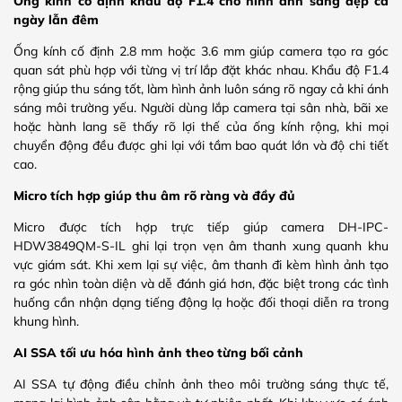
Ống kính cố định khẩu độ F1.4 cho hình ảnh sáng đẹp cả
ngày lẫn đêm
Ống kính cố định 2.8 mm hoặc 3.6 mm giúp camera tạo ra góc
quan sát phù hợp với từng vị trí lắp đặt khác nhau. Khẩu độ F1.4
rộng giúp thu sáng tốt, làm hình ảnh luôn sáng rõ ngay cả khi ánh
sáng môi trường yếu. Người dùng lắp camera tại sân nhà, bãi xe
hoặc hành lang sẽ thấy rõ lợi thế của ống kính rộng, khi mọi
chuyển động đều được ghi lại với tầm bao quát lớn và độ chi tiết
cao.
Micro tích hợp giúp thu âm rõ ràng và đầy đủ
Micro được tích hợp trực tiếp giúp camera DH-IPC-
HDW3849QM-S-IL ghi lại trọn vẹn âm thanh xung quanh khu
vực giám sát. Khi xem lại sự việc, âm thanh đi kèm hình ảnh tạo
ra góc nhìn toàn diện và dễ đánh giá hơn, đặc biệt trong các tình
huống cần nhận dạng tiếng động lạ hoặc đối thoại diễn ra trong
khung hình.
AI SSA tối ưu hóa hình ảnh theo từng bối cảnh
AI SSA tự động điều chỉnh ảnh theo môi trường sáng thực tế,