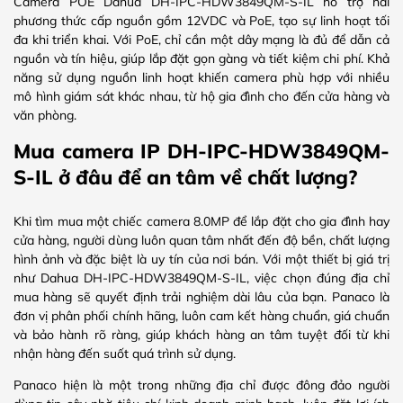
Camera POE Dahua DH-IPC-HDW3849QM-S-IL hỗ trợ hai
phương thức cấp nguồn gồm 12VDC và PoE, tạo sự linh hoạt tối
đa khi triển khai. Với PoE, chỉ cần một dây mạng là đủ để dẫn cả
nguồn và tín hiệu, giúp lắp đặt gọn gàng và tiết kiệm chi phí. Khả
năng sử dụng nguồn linh hoạt khiến camera phù hợp với nhiều
mô hình giám sát khác nhau, từ hộ gia đình cho đến cửa hàng và
văn phòng.
Mua camera IP DH-IPC-HDW3849QM-
S-IL ở đâu để an tâm về chất lượng?
Khi tìm mua một chiếc camera 8.0MP để lắp đặt cho gia đình hay
cửa hàng, người dùng luôn quan tâm nhất đến độ bền, chất lượng
hình ảnh và đặc biệt là uy tín của nơi bán. Với một thiết bị giá trị
như Dahua DH-IPC-HDW3849QM-S-IL, việc chọn đúng địa chỉ
mua hàng sẽ quyết định trải nghiệm dài lâu của bạn. Panaco là
đơn vị phân phối chính hãng, luôn cam kết hàng chuẩn, giá chuẩn
và bảo hành rõ ràng, giúp khách hàng an tâm tuyệt đối từ khi
nhận hàng đến suốt quá trình sử dụng.
Panaco hiện là một trong những địa chỉ được đông đảo người