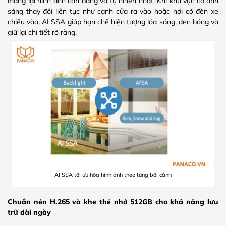
mang lại hình ảnh cân bằng và tự nhiên nhất. Khi khu vực có ánh
sáng thay đổi liên tục như cạnh cửa ra vào hoặc nơi có đèn xe
chiếu vào, AI SSA giúp hạn chế hiện tượng lóa sáng, đen bóng và
giữ lại chi tiết rõ ràng.
AI SSA tối ưu hóa hình ảnh theo từng bối cảnh
Chuẩn nén H.265 và khe thẻ nhớ 512GB cho khả năng lưu
trữ dài ngày