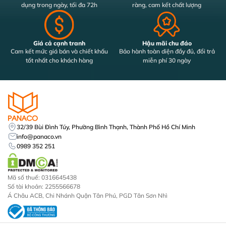
dụng trong ngày, tối đa 72h
ràng, cam kết chất lượng
Giá cả cạnh tranh
Hậu mãi chu đáo
Cam kết mức giá bán và chiết khấu
Bảo hành toàn diện đầy đủ, đổi trả
tốt nhất cho khách hàng
miễn phí 30 ngày
32/39 Bùi Đình Túy, Phường Bình Thạnh, Thành Phố Hồ Chí Minh
info@panaco.vn
0989 352 251
Mã số thuế: 0316645438
Số tài khoản: 2255566678
Á Châu ACB, Chi Nhánh Quận Tân Phú, PGD Tân Sơn Nhì