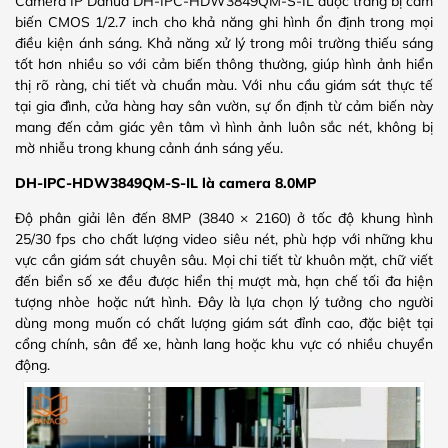
Camera IP Dahua DH-IPC-HDW3849QM-S-IL được trang bị cảm
biến CMOS 1/2.7 inch cho khả năng ghi hình ổn định trong mọi
điều kiện ánh sáng. Khả năng xử lý trong môi trường thiếu sáng
tốt hơn nhiều so với cảm biến thông thường, giúp hình ảnh hiển
thị rõ ràng, chi tiết và chuẩn màu. Với nhu cầu giám sát thực tế
tại gia đình, cửa hàng hay sân vườn, sự ổn định từ cảm biến này
mang đến cảm giác yên tâm vì hình ảnh luôn sắc nét, không bị
mờ nhiễu trong khung cảnh ánh sáng yếu.
DH-IPC-HDW3849QM-S-IL là camera 8.0MP
Độ phân giải lên đến 8MP (3840 × 2160) ở tốc độ khung hình
25/30 fps cho chất lượng video siêu nét, phù hợp với những khu
vực cần giám sát chuyên sâu. Mọi chi tiết từ khuôn mặt, chữ viết
đến biển số xe đều được hiển thị mượt mà, hạn chế tối đa hiện
tượng nhòe hoặc nứt hình. Đây là lựa chọn lý tưởng cho người
dùng mong muốn có chất lượng giám sát đỉnh cao, đặc biệt tại
cổng chính, sân để xe, hành lang hoặc khu vực có nhiều chuyển
động.