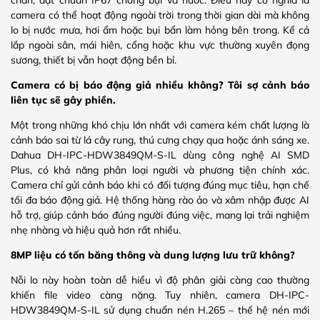
chắn, đạt chuẩn IP67 chống bụi và nước. Điều này có nghĩa là
camera có thể hoạt động ngoài trời trong thời gian dài mà không
lo bị nước mưa, hơi ẩm hoặc bụi bẩn làm hỏng bên trong. Kể cả
lắp ngoài sân, mái hiên, cổng hoặc khu vực thường xuyên đọng
sương, thiết bị vẫn hoạt động bền bỉ.
Camera có bị báo động giả nhiều không? Tôi sợ cảnh báo
liên tục sẽ gây phiền.
Một trong những khó chịu lớn nhất với camera kém chất lượng là
cảnh báo sai từ lá cây rung, thú cưng chạy qua hoặc ánh sáng xe.
Dahua DH-IPC-HDW3849QM-S-IL dùng công nghệ AI SMD
Plus, có khả năng phân loại người và phương tiện chính xác.
Camera chỉ gửi cảnh báo khi có đối tượng đúng mục tiêu, hạn chế
tối đa báo động giả. Hệ thống hàng rào ảo và xâm nhập được AI
hỗ trợ, giúp cảnh báo đúng người đúng việc, mang lại trải nghiệm
nhẹ nhàng và hiệu quả hơn rất nhiều.
8MP liệu có tốn băng thông và dung lượng lưu trữ không?
Nỗi lo này hoàn toàn dễ hiểu vì độ phân giải càng cao thường
khiến file video càng nặng. Tuy nhiên, camera DH-IPC-
HDW3849QM-S-IL sử dụng chuẩn nén H.265 – thế hệ nén mới