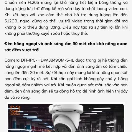
Chuẩn nén H.265 mang lại khả năng tiết kiệm băng thông và
dung lượng lưu trữ đáng kể mà vẫn duy trì chất lượng video cao.
Khi kết hợp với khe cắm thẻ nhớ hỗ trợ dung lượng lên đến
512GB, người dùng có thể lưu trữ video trong thời gian dài mà
không lo bị thiếu dung lượng. Điều này tạo ra sự tiện lợi lớn khi
không phải thường xuyên xóa hoặc thay thẻ.
Đèn hồng ngoại và ánh sáng ấm 30 mét cho khả năng quan
sát đêm vượt trội
Camera DH-IPC-HDW3849QM-S-IL được trang bị hệ thống đèn
hồng ngoại mạnh mẽ kết hợp với đèn ánh sáng ấm có tầm chiếu
sáng lên đến 30 mét. Sự kết hợp này mang lại khả năng quan sát
ban đêm cực kỳ rõ nét. Khi cần ghi hình không gây chú ý, hồng
ngoại sẽ đảm nhiệm vai trò. Khi muốn quan sát màu sắc vào ban
đêm, đèn ánh sáng ấm sẽ tự động hỗ trợ để hình ảnh hiển thị đầy
đủ và rõ ràng.