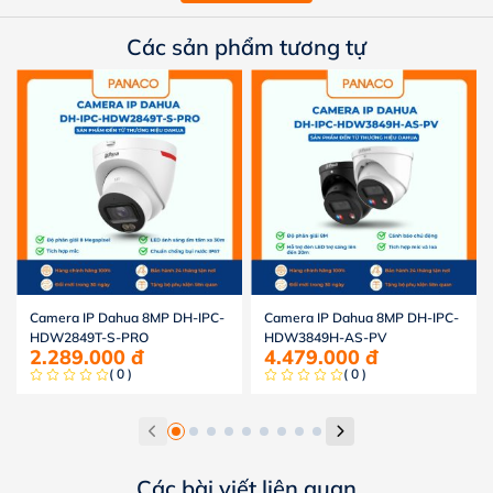
Các sản phẩm tương tự
Camera IP Dahua 8MP DH-IPC-
Camera IP Dahua 8MP DH-IPC-
HDW2849T-S-PRO
HDW3849H-AS-PV
2.289.000
đ
4.479.000
đ
( 0 )
( 0 )
Các bài viết liên quan