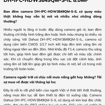
Ban đêm camera DH-IPC-HDW3849QM-S-IL có quay màu
thật không hay vẫn bị mờ và nhiễu như những dòng
thường?
Nhiều người lo lắng vì trước đây dùng camera giá rẻ, ban đêm
thường chỉ thấy hình trắng đen hoặc hình màu nhưng bị nhiễu và
cháy sáng. Với Dahua DH-IPC-HDW3849QM-S-IL, camera sử
dụng cảm biến CMOS 1/2.7 inch kết hợp đèn ánh sáng ấm và
hồng ngoại tầm xa đến 30m. Nhờ khẩu độ F1.4, camera thu sáng
tốt hơn, giúp hình ban đêm giữ được chi tiết và màu sắc chính
xác. Khi có chuyển động trong khu vực cài đặt cảnh báo, ánh
sáng ấm sẽ bật lên giúp ghi lại hình màu rõ nét, kể cả trong môi
trường tối hoàn toàn.
Camera ngoài trời có chịu nổi mưa nắng gắt hay không? Tôi
sợ mua về được vài tháng lại hư.
Đây là nỗi lo rất phổ biến của người Việt vì thời tiết thất thường,
nắng mưa liên tục dễ làm thiết bị điện tử xuống cấp. Camera
Dahua DH-IPC-HDW3849QM-S-IL sử dụng vỏ kim loại đúc chắc