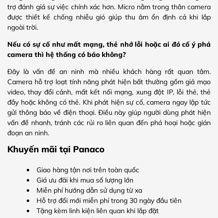
trợ đánh giá sự việc chính xác hơn. Micro nằm trong thân camera
được thiết kế chống nhiễu gió giúp thu âm ổn định cả khi lắp
ngoài trời.
Nếu có sự cố như mất mạng, thẻ nhớ lỗi hoặc ai đó cố ý phá
camera thì hệ thống có báo không?
Đây là vấn đề an ninh mà nhiều khách hàng rất quan tâm.
Camera hỗ trợ loạt tính năng phát hiện bất thường gồm giả mạo
video, thay đổi cảnh, mất kết nối mạng, xung đột IP, lỗi thẻ, thẻ
đầy hoặc không có thẻ. Khi phát hiện sự cố, camera ngay lập tức
gửi thông báo về điện thoại. Điều này giúp người dùng phát hiện
vấn đề nhanh, tránh các rủi ro liên quan đến phá hoại hoặc gián
đoạn an ninh.
Khuyến mãi tại Panaco
Giao hàng tận nơi trên toàn quốc
Giá ưu đãi khi mua số lượng lớn
Miễn phí hướng dẫn sử dụng từ xa
Hỗ trợ đổi mới miễn phí trong 30 ngày đầu tiên
Tặng kèm linh kiện liên quan khi lắp đặt