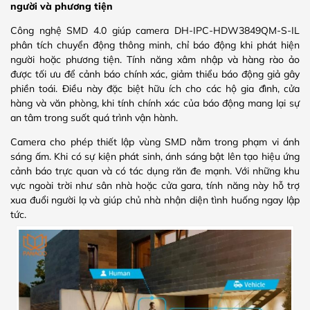
người và phương tiện
Công nghệ SMD 4.0 giúp camera DH-IPC-HDW3849QM-S-IL
phân tích chuyển động thông minh, chỉ báo động khi phát hiện
người hoặc phương tiện. Tính năng xâm nhập và hàng rào ảo
được tối ưu để cảnh báo chính xác, giảm thiểu báo động giả gây
phiền toái. Điều này đặc biệt hữu ích cho các hộ gia đình, cửa
hàng và văn phòng, khi tính chính xác của báo động mang lại sự
an tâm trong suốt quá trình vận hành.
Camera cho phép thiết lập vùng SMD nằm trong phạm vi ánh
sáng ấm. Khi có sự kiện phát sinh, ánh sáng bật lên tạo hiệu ứng
cảnh báo trực quan và có tác dụng răn đe mạnh. Với những khu
vực ngoài trời như sân nhà hoặc cửa gara, tính năng này hỗ trợ
xua đuổi người lạ và giúp chủ nhà nhận diện tình huống ngay lập
tức.