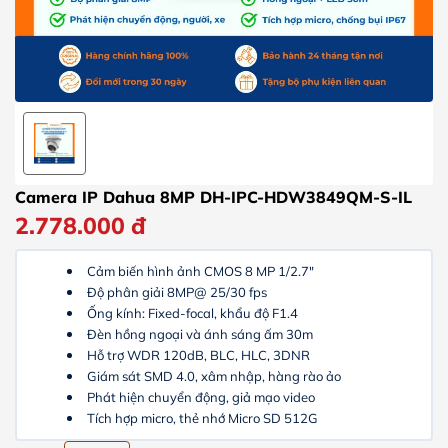
Camera IP Dahua 8MP DH-IPC-HDW3849QM-S-IL
2.778.000
đ
Cảm biến hình ảnh CMOS 8 MP 1/2.7"
Độ phân giải 8MP@ 25/30 fps
Ống kính: Fixed-focal, khẩu độ F1.4
Đèn hồng ngoại và ánh sáng ấm 30m
Hỗ trợ WDR 120dB, BLC, HLC, 3DNR
Giám sát SMD 4.0, xâm nhập, hàng rào ảo
Phát hiện chuyển động, giả mạo video
Tích hợp micro, t
hẻ nhớ Micro SD 512G