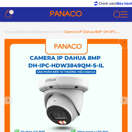
Chính sách
Bảo hành – Đổi t
0
0
Trang chủ
Sản phẩm
Camera An Ninh
Camera IP Dahua 8MP DH-IPC-
HDW3849QM-S-IL