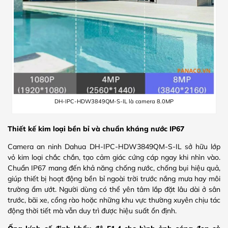
DH-IPC-HDW3849QM-S-IL là camera 8.0MP
Thiết kế kim loại bền bỉ và chuẩn kháng nước IP67
Camera an ninh Dahua DH-IPC-HDW3849QM-S-IL sở hữu lớp
vỏ kim loại chắc chắn, tạo cảm giác cứng cáp ngay khi nhìn vào.
Chuẩn IP67 mang đến khả năng chống nước, chống bụi hiệu quả,
giúp thiết bị hoạt động bền bỉ ngoài trời trước nắng mưa hay môi
trường ẩm ướt. Người dùng có thể yên tâm lắp đặt lâu dài ở sân
trước, bãi xe, cổng rào hoặc những khu vực thường xuyên chịu tác
động thời tiết mà vẫn duy trì được hiệu suất ổn định.