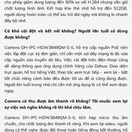
cho phép giảm dung lượng đến 50% so với H.264 nhưng vẫn giữ
chất lượng hình ảnh. Kết hợp khe thẻ nhớ hỗ trợ đến 512GB,
người dùng hoàn toàn có thể lưu trữ dài ngày mà không lo nhanh
đầy bộ nhớ.
Có khó cài đặt và kết nối không? Người lớn tuổi có dùng
được không?
Camera DH-IPC-HDW3849QM-S-IL hỗ trợ cấp nguồn PoE nên
việc lắp đặt cực kỳ đơn giản, chỉ cần một sợi dây mạng là đủ vừa
cấp nguồn vừa truyền dữ liệu. Việc cài đặt trên điện thoại cũng
dễ dàng thông qua ứng dụng chính hãng của Dahua. Giao diện
trực quan, hỗ trợ tiếng Việt, thao tác xem trực tiếp – xem lại – bật
tắt chức năng cảnh báo đều được tối ưu để ai cũng dùng được.
Người lớn tuổi trong nhà chỉ cần mở ứng dụng là có thể xem được
ngay.
Camera có thu được âm thanh rõ không? Tôi muốn xem lại
sự việc mà nghe không rõ thì khó chịu lắm.
Camera DH-IPC-HDW3849QM-S-IL tích hợp micro thu âm
chuẩn, cho chất lượng âm thanh rõ ràng. Khi xem lại video, người
dùng có thể nghe được đối thoại hoặc tiếng động bất thường, hỗ