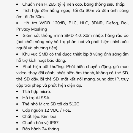
Chuẩn nén H.265, tỷ lệ nén cao, băng thông siêu thấp.
Tích hợp đèn hồng ngoại tối đa 30m và đèn ánh sáng
ấm tối đa 30m.
Hỗ trợ WDR 120dB, BLC, HLC, 3DNR, Defog, RoI,
Privacy Masking
Giám sát thông minh SMD 4.0: Xâm nhập, hàng rào ảo
(hai chức năng này hỗ trợ phân loại và phát hiện chính xác
người và phương tiện).
Khu vực SMD có thể được thiết lập ở vùng ánh sáng ấm
hỗ trợ kích hoạt báo động.
Phát hiện bất thường: Phát hiện chuyển động, giả mạo
video, thay đổi cảnh, phát hiện âm thanh, không có thẻ SD,
thẻ SD đầy, lỗi thẻ SD, mất kết nối mạng, xung đột IP, truy
cập trái phép và phát hiện điện áp.
Tích hợp micro.
Hỗ trợ AI SSA.
Thẻ nhớ Micro SD tối đa 512G
Cấp nguồn 12 VDC / PoE.
Chất liệu: Kim loại
Chuẩn bảo vệ IP67.
Bảo hành 24 tháng