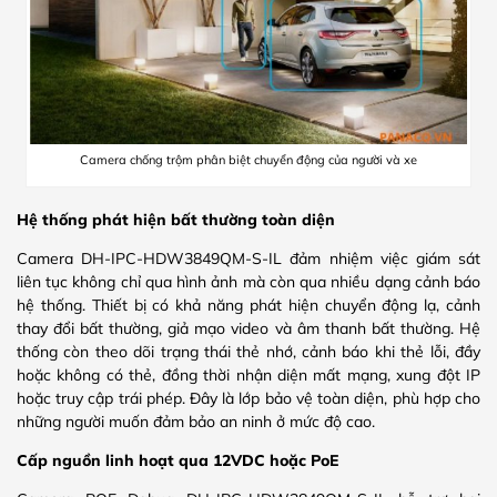
Camera chống trộm phân biệt chuyển động của người và xe
Hệ thống phát hiện bất thường toàn diện
Camera DH-IPC-HDW3849QM-S-IL đảm nhiệm việc giám sát
liên tục không chỉ qua hình ảnh mà còn qua nhiều dạng cảnh báo
hệ thống. Thiết bị có khả năng phát hiện chuyển động lạ, cảnh
thay đổi bất thường, giả mạo video và âm thanh bất thường. Hệ
thống còn theo dõi trạng thái thẻ nhớ, cảnh báo khi thẻ lỗi, đầy
hoặc không có thẻ, đồng thời nhận diện mất mạng, xung đột IP
hoặc truy cập trái phép. Đây là lớp bảo vệ toàn diện, phù hợp cho
những người muốn đảm bảo an ninh ở mức độ cao.
Cấp nguồn linh hoạt qua 12VDC hoặc PoE