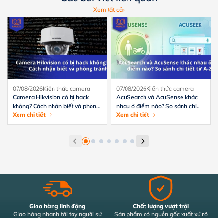
Xem tất cả
07/08/2026
Kiến thức camera
07/08/2026
Kiến thức camera
Camera Hikvision có bị hack
AcuSearch và AcuSense khác
không? Cách nhận biết và phòng
nhau ở điểm nào? So sánh chi
tránh hiệu quả
Xem chi tiết
tiết từ A-Z
Xem chi tiết
Giao hàng linh động
Chất lượng vượt trội
Giao hàng nhanh tới tay người sử
Sản phẩm có nguồn gốc xuất xứ rõ