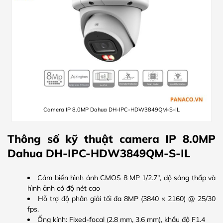
Camera IP 8.0MP Dahua DH-IPC-HDW3849QM-S-IL
Thông số kỹ thuật camera IP 8.0MP
Dahua DH-IPC-HDW3849QM-S-IL
Cảm biến hình ảnh CMOS 8 MP 1/2.7″, độ sáng thấp và
hình ảnh có độ nét cao
Hỗ trợ độ phân giải tối đa 8MP (3840 × 2160) @ 25/30
fps.
Ống kính: Fixed-focal (2.8 mm, 3.6 mm), khẩu độ F1.4