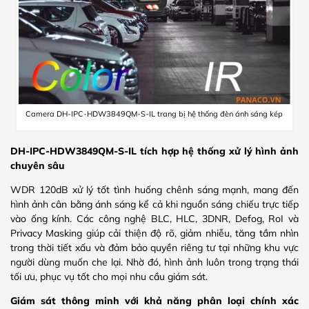
Camera DH-IPC-HDW3849QM-S-IL trang bị hệ thống đèn ánh sáng kép
DH-IPC-HDW3849QM-S-IL tích hợp hệ thống xử lý hình ảnh
chuyên sâu
WDR 120dB xử lý tốt tình huống chênh sáng mạnh, mang đến
hình ảnh cân bằng ánh sáng kể cả khi nguồn sáng chiếu trực tiếp
vào ống kính. Các công nghệ BLC, HLC, 3DNR, Defog, RoI và
Privacy Masking giúp cải thiện độ rõ, giảm nhiễu, tăng tầm nhìn
trong thời tiết xấu và đảm bảo quyền riêng tư tại những khu vực
người dùng muốn che lại. Nhờ đó, hình ảnh luôn trong trạng thái
tối ưu, phục vụ tốt cho mọi nhu cầu giám sát.
Giám sát thông minh với khả năng phân loại chính xác