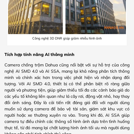
Công nghệ 3D DNR giúp giảm nhiễu hình ảnh
Tích hợp tính năng AI thông minh
Camera chống trộm Dahua cũng nổi bật với sự hỗ trợ của công
nghệ AI SMD 4.0 và AI SSA, mang lại khả năng phân tích thông
minh và chính xác hơn trong việc phát hiện và nhận dạng đối
tượng. Với AI SMD 4.0, thiết bị có thể phân biệt rõ ràng giữa
người và phương tiện, giúp giảm thiểu tối đa các cảnh báo giả do
các yếu tố không liên quan như lá cây rơi, động vật nhỏ, hay thay
đổi ánh sáng. Đây là cải tiến rất đáng giá đối với người dùng
muốn sử dụng camera để bảo vệ tài sản, giám sát khu vực có
người hoặc xe thường xuyên ra vào. Trong khi đó, AI SSA giúp
camera tự điều chỉnh các thông số hình ảnh dựa trên tình huống
thực tế, từ đó mang lại chất lượng hình ảnh tối ưu mà người dùng
không cần phải tinh chỉnh thủ công.