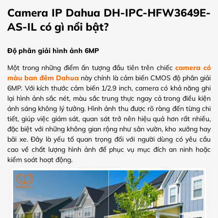
Camera IP Dahua DH-IPC-HFW3649E-
AS-IL có gì nổi bật?
Độ phân giải hình ảnh 6MP
Một trong những điểm ấn tượng đầu tiên trên chiếc
camera có
màu ban đêm Dahua
này chính là cảm biến CMOS độ phân giải
6MP. Với kích thước cảm biến 1/2.9 inch, camera có khả năng ghi
lại hình ảnh sắc nét, màu sắc trung thực ngay cả trong điều kiện
ánh sáng không lý tưởng. Hình ảnh thu được rõ ràng đến từng chi
tiết, giúp việc giám sát, quan sát trở nên hiệu quả hơn rất nhiều,
đặc biệt với những không gian rộng như sân vườn, kho xưởng hay
bãi xe. Đây là yếu tố quan trọng đối với người dùng có yêu cầu
cao về chất lượng hình ảnh để phục vụ mục đích an ninh hoặc
kiểm soát hoạt động.