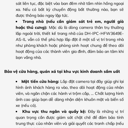
sát liên tục, đặc biệt vào ban đêm nhờ tầm nhìn hồng ngoại
xa. Nếu có bất kỳ chuyển động bất thường nào, bạn sẽ
được thông báo ngay lập tức.
Trong nhà (nếu cần giám sát trẻ em, người già
hoặc thú cưng):
Mặc dù là dòng camera thân trụ thường
lắp ngoài trời, thiết kế trang nhã của DH-IPC-HFW3649E-
AS-IL vẫn có thể phù hợp lắp đặt ở một số vị trí trong nhà
như phòng khách hoặc phòng sinh hoạt chung để theo dõi
hoạt động của các thành viên gia đình, đảm bảo an tâm khi
bạn vắng nhà.
Bảo vệ cửa hàng, quán xá tại khu vực kinh doanh sầm uất
Mặt tiền cửa hàng:
Lắp đặt camera tại đây giúp ghi lại
hình ảnh khách hàng ra vào, theo dõi hoạt động của nhân
viên, và ngăn chặn các hành vi trộm cắp, … Chất lượng hình
ảnh cao giúp bạn dễ dàng nhận diện khuôn mặt và biển số
xe (nếu có).
Khu vực thu ngân và quầy kệ:
Đây là những vị trí
quan trọng cần được giám sát chặt chẽ để đảm bảo tính
trung thực của nhân viên và giải quyết các tranh chấp (nếu