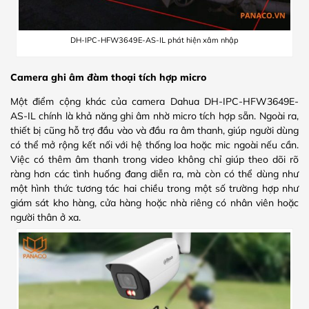
DH-IPC-HFW3649E-AS-IL phát hiện xâm nhập
Camera ghi âm đàm thoại tích hợp micro
Một điểm cộng khác của camera Dahua DH-IPC-HFW3649E-
AS-IL chính là khả năng ghi âm nhờ micro tích hợp sẵn. Ngoài ra,
thiết bị cũng hỗ trợ đầu vào và đầu ra âm thanh, giúp người dùng
có thể mở rộng kết nối với hệ thống loa hoặc mic ngoài nếu cần.
Việc có thêm âm thanh trong video không chỉ giúp theo dõi rõ
ràng hơn các tình huống đang diễn ra, mà còn có thể dùng như
một hình thức tương tác hai chiều trong một số trường hợp như
giám sát kho hàng, cửa hàng hoặc nhà riêng có nhân viên hoặc
người thân ở xa.