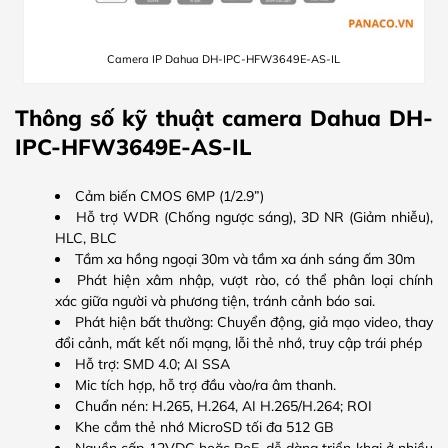
Camera IP Dahua DH-IPC-HFW3649E-AS-IL
Thông số kỹ thuật camera Dahua DH-
IPC-HFW3649E-AS-IL
Cảm biến CMOS 6MP (1/2.9”)
Hỗ trợ WDR (Chống ngược sáng), 3D NR (Giảm nhiễu),
HLC, BLC
Tầm xa hồng ngoại 30m và tầm xa ánh sáng ấm 30m
Phát hiện xâm nhập, vượt rào, có thể phân loại chính
xác giữa người và phương tiện, tránh cảnh báo sai.
Phát hiện bất thường: Chuyển động, giả mạo video, thay
đổi cảnh, mất kết nối mạng, lỗi thẻ nhớ, truy cập trái phép
Hỗ trợ: SMD 4.0; AI SSA
Mic tích hợp, hỗ trợ đầu vào/ra âm thanh.
Chuẩn nén: H.265, H.264, AI H.265/H.264; ROI
Khe cắm thẻ nhớ MicroSD tối đa 512 GB
Nguồn cấp 12VDC hoặc PoE, dễ dàng triển khai ở nhiều