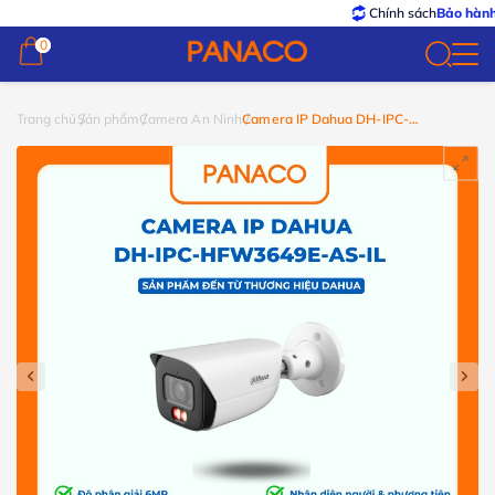
Chính sách
Bảo hành – Đổi tr
0
0
Trang chủ
Sản phẩm
Camera An Ninh
Camera IP Dahua DH-IPC-
HFW3649E-AS-IL