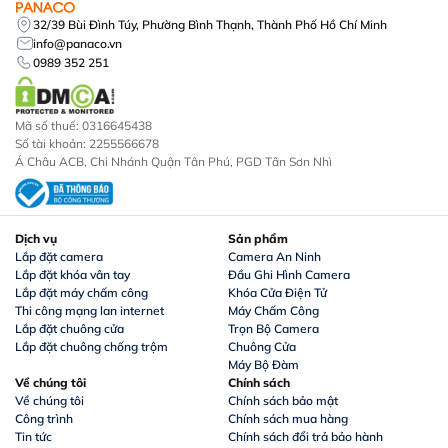
32/39 Bùi Đình Túy, Phường Bình Thạnh, Thành Phố Hồ Chí Minh
info@panaco.vn
0989 352 251
Mã số thuế: 0316645438
Số tài khoản: 2255566678
Á Châu ACB, Chi Nhánh Quận Tân Phú, PGD Tân Sơn Nhì
Dịch vụ
Sản phẩm
Lắp đặt camera
Camera An Ninh
Lắp đặt khóa vân tay
Đầu Ghi Hình Camera
Lắp đặt máy chấm công
Khóa Cửa Điện Tử
Thi công mạng lan internet
Máy Chấm Công
Lắp đặt chuông cửa
Trọn Bộ Camera
Lắp đặt chuông chống trộm
Chuông Cửa
Máy Bộ Đàm
Về chúng tôi
Chính sách
Về chúng tôi
Chính sách bảo mật
Công trình
Chính sách mua hàng
Tin tức
Chính sách đổi trả bảo hành