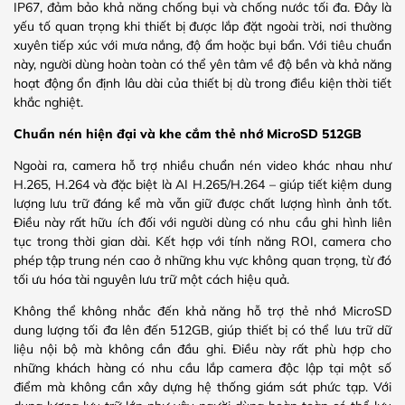
IP67, đảm bảo khả năng chống bụi và chống nước tối đa. Đây là
yếu tố quan trọng khi thiết bị được lắp đặt ngoài trời, nơi thường
xuyên tiếp xúc với mưa nắng, độ ẩm hoặc bụi bẩn. Với tiêu chuẩn
này, người dùng hoàn toàn có thể yên tâm về độ bền và khả năng
hoạt động ổn định lâu dài của thiết bị dù trong điều kiện thời tiết
khắc nghiệt.
Chuẩn nén hiện đại và khe cắm thẻ nhớ MicroSD 512GB
Ngoài ra, camera hỗ trợ nhiều chuẩn nén video khác nhau như
H.265, H.264 và đặc biệt là AI H.265/H.264 – giúp tiết kiệm dung
lượng lưu trữ đáng kể mà vẫn giữ được chất lượng hình ảnh tốt.
Điều này rất hữu ích đối với người dùng có nhu cầu ghi hình liên
tục trong thời gian dài. Kết hợp với tính năng ROI, camera cho
phép tập trung nén cao ở những khu vực không quan trọng, từ đó
tối ưu hóa tài nguyên lưu trữ một cách hiệu quả.
Không thể không nhắc đến khả năng hỗ trợ thẻ nhớ MicroSD
dung lượng tối đa lên đến 512GB, giúp thiết bị có thể lưu trữ dữ
liệu nội bộ mà không cần đầu ghi. Điều này rất phù hợp cho
những khách hàng có nhu cầu lắp camera độc lập tại một số
điểm mà không cần xây dựng hệ thống giám sát phức tạp. Với