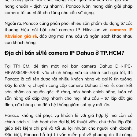
hàng chuẩn – dịch vụ nhanh”, Panaco luôn mang đến giải pháp
camera tối ưu nhất cho từng nhu cầu sử dụng.
Ngoài ra, Panaco cũng phân phối nhiều sản phẩm đa dạng từ các
thương hiệu nổi bật như camera IP Hikvision và
camera IP
Kbvision giá rẻ
, đáp ứng mọi nhu cầu và ngân sách khác nhau
của khách hàng.
Địa chỉ bán sỉ/lẻ camera IP Dahua ở TP.HCM?
Tại TP.HCM, để tìm một nơi bán camera Dahua DH-IPC-
HFW3649E-AS-IL vừa chính hãng, vừa có chính sách giá tốt, thì
Panaco là cái tên được rất nhiều khách hàng và đại lý tin tưởng.
Đây là đơn vị chuyên cung cấp camera Dahua sỉ và lẻ, cam kết
sản phẩm có nguồn gốc rõ ràng, bảo hành chính hãng, luôn có
sẵn hàng để đáp ứng nhanh cho mọi nhu cầu – từ lắp đặt gia
đình, cửa hàng cho đến hệ thống giám sát quy mô lớn.
Panaco không chỉ phục vụ khách lẻ với giá hợp lý mà còn có
chính sách sỉ linh hoạt cho đại lý, kỹ thuật viên, chủ thầu lắp đặt,
giúp tiết kiệm chi phí và tối ưu lợi nhuận cho người kinh doanh.
Đặc biệt, Panaco hỗ trợ tư vấn miễn phí về phương án thi công,