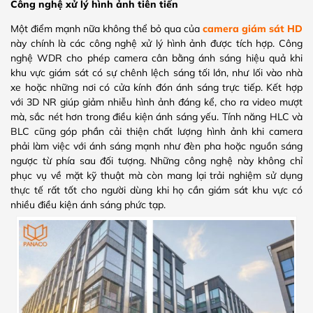
Công nghệ xử lý hình ảnh tiên tiến
Một điểm mạnh nữa không thể bỏ qua của
camera giám sát HD
này chính là các công nghệ xử lý hình ảnh được tích hợp. Công
nghệ WDR cho phép camera cân bằng ánh sáng hiệu quả khi
khu vực giám sát có sự chênh lệch sáng tối lớn, như lối vào nhà
xe hoặc những nơi có cửa kính đón ánh sáng trực tiếp. Kết hợp
với 3D NR giúp giảm nhiễu hình ảnh đáng kể, cho ra video mượt
mà, sắc nét hơn trong điều kiện ánh sáng yếu. Tính năng HLC và
BLC cũng góp phần cải thiện chất lượng hình ảnh khi camera
phải làm việc với ánh sáng mạnh như đèn pha hoặc nguồn sáng
ngược từ phía sau đối tượng. Những công nghệ này không chỉ
phục vụ về mặt kỹ thuật mà còn mang lại trải nghiệm sử dụng
thực tế rất tốt cho người dùng khi họ cần giám sát khu vực có
nhiều điều kiện ánh sáng phức tạp.