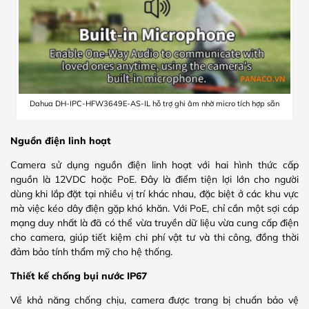
Dahua DH-IPC-HFW3649E-AS-IL hỗ trợ ghi âm nhờ micro tích hợp sẵn
Nguồn điện linh hoạt
Camera sử dụng nguồn điện linh hoạt với hai hình thức cấp
nguồn là 12VDC hoặc PoE. Đây là điểm tiện lợi lớn cho người
dùng khi lắp đặt tại nhiều vị trí khác nhau, đặc biệt ở các khu vực
mà việc kéo dây điện gặp khó khăn. Với PoE, chỉ cần một sợi cáp
mạng duy nhất là đã có thể vừa truyền dữ liệu vừa cung cấp điện
cho camera, giúp tiết kiệm chi phí vật tư và thi công, đồng thời
đảm bảo tính thẩm mỹ cho hệ thống.
Thiết kế chống bụi nước IP67
Về khả năng chống chịu, camera được trang bị chuẩn bảo vệ