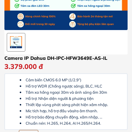
Camera IP Dahua DH-IPC-HFW3649E-AS-IL
3.379.000
đ
Cảm biến CMOS 6.0 MP (1/2.9”)
Hỗ trợ WDR (Chống ngược sáng), BLC, HLC
Tầm xa hồng ngoại 30m và ánh sáng ấm 30m
Hỗ trợ: Nhận diện người & phương tiện
Thiết lập vùng phát sáng phát hiện xâm nhập.
Mic tích hợp, hỗ trợ đầu vào/ra âm thanh.
Hỗ trợ báo động chuyển động, xâm nhập, ...
Chuẩn nén: H.265, H.264, AI H.265/H.264.