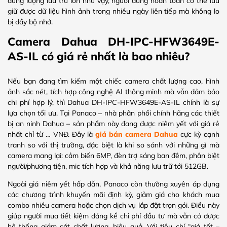
dung lượng lưu trữ lớn như vậy, người dùng hoàn toàn có thể lưu
giữ được dữ liệu hình ảnh trong nhiều ngày liên tiếp mà không lo
bị đầy bộ nhớ.
Camera Dahua DH-IPC-HFW3649E-
AS-IL có giá rẻ nhất là bao nhiêu?
Nếu bạn đang tìm kiếm một chiếc camera chất lượng cao, hình
ảnh sắc nét, tích hợp công nghệ AI thông minh mà vẫn đảm bảo
chi phí hợp lý, thì Dahua DH-IPC-HFW3649E-AS-IL chính là sự
lựa chọn tối ưu. Tại Panaco – nhà phân phối chính hãng các thiết
bị an ninh Dahua – sản phẩm này đang được niêm yết với giá rẻ
nhất chỉ từ … VNĐ. Đây là
giá bán camera Dahua
cực kỳ cạnh
tranh so với thị trường, đặc biệt là khi so sánh với những gì mà
camera mang lại: cảm biến 6MP, đèn trợ sáng ban đêm, phân biệt
người/phương tiện, mic tích hợp và khả năng lưu trữ tới 512GB.
Ngoài giá niêm yết hấp dẫn, Panaco còn thường xuyên áp dụng
các chương trình khuyến mãi định kỳ, giảm giá cho khách mua
combo nhiều camera hoặc chọn dịch vụ lắp đặt trọn gói. Điều này
giúp người mua tiết kiệm đáng kể chi phí đầu tư mà vẫn có được
hệ thống giám sát chất lượng, hiệu quả. Với tiêu chí “giá tốt –