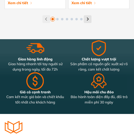
tránh hiệu quả
Xem chi tiết
tiết từ A-Z
Xem chi tiết
Giao hàng linh động
Chất lượng vượt trội
Giao hàng nhanh tới tay người sử
Sản phẩm có nguồn gốc xuất xứ rõ
dụng trong ngày, tối đa 72h
ràng, cam kết chất lượng
Giá cả cạnh tranh
Hậu mãi chu đáo
Cam kết mức giá bán và chiết khấu
Bảo hành toàn diện đầy đủ, đổi trả
tốt nhất cho khách hàng
miễn phí 30 ngày