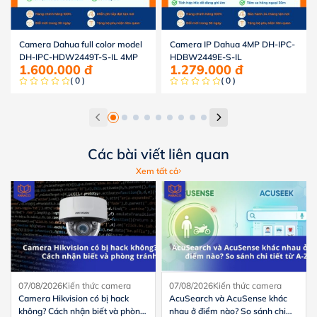
Camera Dahua full color model
Camera IP Dahua 4MP DH-IPC-
DH-IPC-HDW2449T-S-IL 4MP
HDBW2449E-S-IL
1.600.000
đ
1.279.000
đ
( 0 )
( 0 )
Các bài viết liên quan
Xem tất cả
07/08/2026
Kiến thức camera
07/08/2026
Kiến thức camera
Camera Hikvision có bị hack
AcuSearch và AcuSense khác
không? Cách nhận biết và phòng
nhau ở điểm nào? So sánh chi