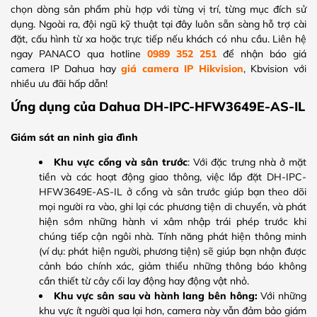
chọn dòng sản phẩm phù hợp với từng vị trí, từng mục đích sử
dụng. Ngoài ra, đội ngũ kỹ thuật tại đây luôn sẵn sàng hỗ trợ cài
đặt, cấu hình từ xa hoặc trực tiếp nếu khách có nhu cầu. Liên hệ
ngay PANACO qua hotline
0989 352 251
để nhận báo giá
camera IP Dahua hay
giá camera IP Hikvision
, Kbvision với
nhiều ưu đãi hấp dẫn!
Ứng dụng của Dahua DH-IPC-HFW3649E-AS-IL
Giám sát an ninh gia đình
Khu vực cổng và sân trước
: Với đặc trưng nhà ở mặt
tiền và các hoạt động giao thông, việc lắp đặt DH-IPC-
HFW3649E-AS-IL ở cổng và sân trước giúp bạn theo dõi
mọi người ra vào, ghi lại các phương tiện di chuyển, và phát
hiện sớm những hành vi xâm nhập trái phép trước khi
chúng tiếp cận ngôi nhà. Tính năng phát hiện thông minh
(ví dụ: phát hiện người, phương tiện) sẽ giúp bạn nhận được
cảnh báo chính xác, giảm thiểu những thông báo không
cần thiết từ cây cối lay động hay động vật nhỏ.
Khu vực sân sau và hành lang bên hông:
Với những
khu vực ít người qua lại hơn, camera này vẫn đảm bảo giám