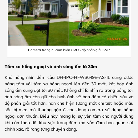
Camera trang bị cảm biến CMOS độ phân giải 6MP
Tầm xa hồng ngoại và ánh sáng ấm là 30m
Khả năng nhìn đêm của DH-IPC-HFW3649E-AS-IL cũng được
nâng tầm với tầm xa hồng ngoại lên đến 30 mét, kết hợp ánh
sáng ấm cũng đạt tới 30 mét. Không chỉ là nhìn rõ trong bóng tối,
ánh sáng ấm còn giữ cho hình ảnh về ban đêm có chiều sâu và
độ phân giải tốt hơn, hạn chế hiện tượng mất chi tiết hoặc màu
sắc bị méo mó thường gặp ở các dòng camera sử dụng hồng
ngoại đơn thuần. Điều này mang lại sự yên tâm cho người dùng
khi cần theo dõi khu vực trong đêm mà vẫn đảm bảo quan sát
chính xác, rõ ràng từng chuyển động.