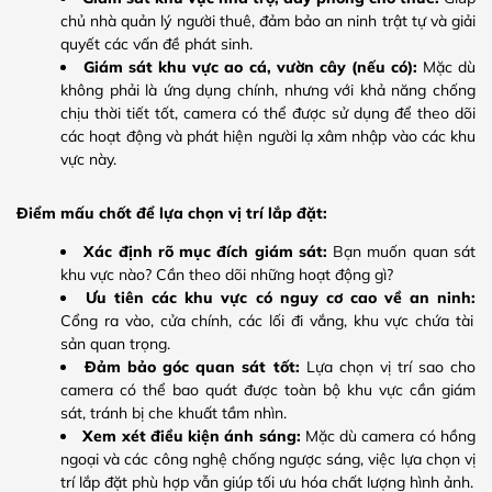
chủ nhà quản lý người thuê, đảm bảo an ninh trật tự và giải
quyết các vấn đề phát sinh.
Giám sát khu vực ao cá, vườn cây (nếu có):
Mặc dù
không phải là ứng dụng chính, nhưng với khả năng chống
chịu thời tiết tốt, camera có thể được sử dụng để theo dõi
các hoạt động và phát hiện người lạ xâm nhập vào các khu
vực này.
Điểm mấu chốt để lựa chọn vị trí lắp đặt:
Xác định rõ mục đích giám sát:
Bạn muốn quan sát
khu vực nào? Cần theo dõi những hoạt động gì?
Ưu tiên các khu vực có nguy cơ cao về an ninh:
Cổng ra vào, cửa chính, các lối đi vắng, khu vực chứa tài
sản quan trọng.
Đảm bảo góc quan sát tốt:
Lựa chọn vị trí sao cho
camera có thể bao quát được toàn bộ khu vực cần giám
sát, tránh bị che khuất tầm nhìn.
Xem xét điều kiện ánh sáng:
Mặc dù camera có hồng
ngoại và các công nghệ chống ngược sáng, việc lựa chọn vị
trí lắp đặt phù hợp vẫn giúp tối ưu hóa chất lượng hình ảnh.