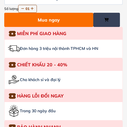
Số lượng
01
Mua ngay
MIỄN PHÍ GIAO HÀNG
Đơn hàng 3 triệu nội thành TPHCM và HN
CHIẾT KHẤU 20 - 40%
Cho khách sỉ và đại lý
HÀNG LỖI ĐỔI NGAY
Trong 30 ngày đầu
BẢO HÀNH NHANH