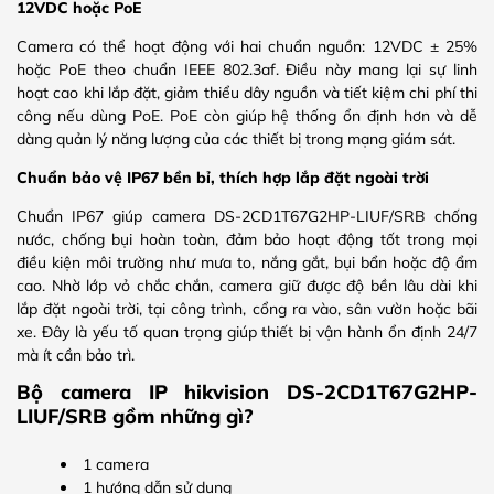
12VDC hoặc PoE
Camera có thể hoạt động với hai chuẩn nguồn: 12VDC ± 25%
hoặc PoE theo chuẩn IEEE 802.3af. Điều này mang lại sự linh
hoạt cao khi lắp đặt, giảm thiểu dây nguồn và tiết kiệm chi phí thi
công nếu dùng PoE. PoE còn giúp hệ thống ổn định hơn và dễ
dàng quản lý năng lượng của các thiết bị trong mạng giám sát.
Chuẩn bảo vệ IP67 bền bỉ, thích hợp lắp đặt ngoài trời
Chuẩn IP67 giúp camera DS-2CD1T67G2HP-LIUF/SRB chống
nước, chống bụi hoàn toàn, đảm bảo hoạt động tốt trong mọi
điều kiện môi trường như mưa to, nắng gắt, bụi bẩn hoặc độ ẩm
cao. Nhờ lớp vỏ chắc chắn, camera giữ được độ bền lâu dài khi
lắp đặt ngoài trời, tại công trình, cổng ra vào, sân vườn hoặc bãi
xe. Đây là yếu tố quan trọng giúp thiết bị vận hành ổn định 24/7
mà ít cần bảo trì.
Bộ camera IP hikvision DS-2CD1T67G2HP-
LIUF/SRB gồm những gì?
1 camera
1 hướng dẫn sử dụng