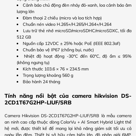
Cảnh báo chủ động đèn nháy đỏ-xanh, loa cảnh báo âm
lượng lớn
Đàm thoại 2 chiều (micro và loa tích hợp)
Chuẩn nén video H.265+/H.265/H.264+/H.264
Lưu trữ thẻ nhớ microSD/microSDHC/microSDXC, tối đa
512 GB
Nguồn cấp 12VDC ± 25% hoặc PoE (IEEE 802.3af)
Chuẩn bảo vệ IP67 (chống bụi, nước)
Nhiệt độ hoạt động -30°C đến 60°C, độ ẩm ≤ 95%
(không ngưng tụ)
Kích thước 103.6 × 76 × 234.5 mm
Trọng lượng khoảng 560 g
Bảo hành 24 tháng
Tính năng nổi bật của camera hikvision DS-
2CD1T67G2HP-LIUF/SRB
Camera Hikvision DS-2CD1T67G2HP-LIUF/SRB là mẫu camera
an ninh cao cấp thuộc dòng ColorVu + AI Smart Hybrid Light thế
hệ mới, được thiết kế để mang lại khả năng giám sát tối ưu cả
ngày lẫn đêm. Thiết bị sở hữu cảm biến lớn, độ phân giải 6MP,