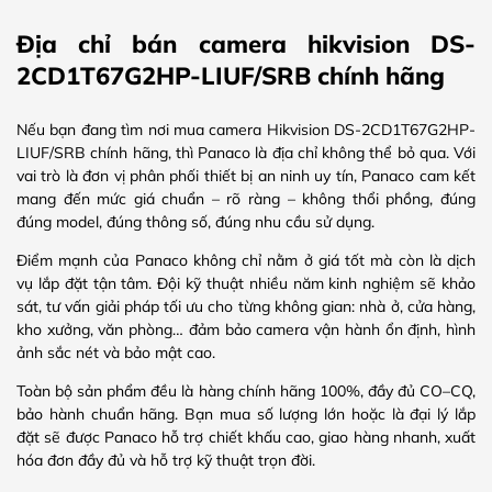
Địa chỉ bán camera hikvision DS-
2CD1T67G2HP-LIUF/SRB chính hãng
Nếu bạn đang tìm nơi mua camera Hikvision DS-2CD1T67G2HP-
LIUF/SRB chính hãng, thì Panaco là địa chỉ không thể bỏ qua. Với
vai trò là đơn vị phân phối thiết bị an ninh uy tín, Panaco cam kết
mang đến mức giá chuẩn – rõ ràng – không thổi phồng, đúng
đúng model, đúng thông số, đúng nhu cầu sử dụng.
Điểm mạnh của Panaco không chỉ nằm ở giá tốt mà còn là dịch
vụ lắp đặt tận tâm. Đội kỹ thuật nhiều năm kinh nghiệm sẽ khảo
sát, tư vấn giải pháp tối ưu cho từng không gian: nhà ở, cửa hàng,
kho xưởng, văn phòng… đảm bảo camera vận hành ổn định, hình
ảnh sắc nét và bảo mật cao.
Toàn bộ sản phẩm đều là hàng chính hãng 100%, đầy đủ CO–CQ,
bảo hành chuẩn hãng. Bạn mua số lượng lớn hoặc là đại lý lắp
đặt sẽ được Panaco hỗ trợ chiết khấu cao, giao hàng nhanh, xuất
hóa đơn đầy đủ và hỗ trợ kỹ thuật trọn đời.