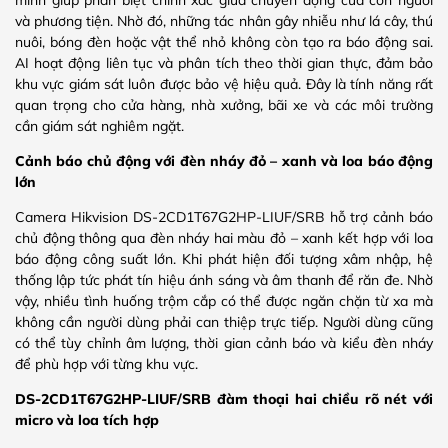
và phương tiện. Nhờ đó, những tác nhân gây nhiễu như lá cây, thú
nuôi, bóng đèn hoặc vật thể nhỏ không còn tạo ra báo động sai.
AI hoạt động liên tục và phân tích theo thời gian thực, đảm bảo
khu vực giám sát luôn được bảo vệ hiệu quả. Đây là tính năng rất
quan trọng cho cửa hàng, nhà xưởng, bãi xe và các môi trường
cần giám sát nghiêm ngặt.
Cảnh báo chủ động với đèn nháy đỏ – xanh và loa báo động
lớn
Camera Hikvision DS-2CD1T67G2HP-LIUF/SRB hỗ trợ cảnh báo
chủ động thông qua đèn nháy hai màu đỏ – xanh kết hợp với loa
báo động công suất lớn. Khi phát hiện đối tượng xâm nhập, hệ
thống lập tức phát tín hiệu ánh sáng và âm thanh để răn đe. Nhờ
vậy, nhiều tình huống trộm cắp có thể được ngăn chặn từ xa mà
không cần người dùng phải can thiệp trực tiếp. Người dùng cũng
có thể tùy chỉnh âm lượng, thời gian cảnh báo và kiểu đèn nháy
để phù hợp với từng khu vực.
DS-2CD1T67G2HP-LIUF/SRB đàm thoại hai chiều rõ nét với
micro và loa tích hợp