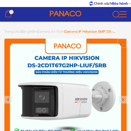
Chính sách
Bảo hành – Đổi trả
0
0
Trang chủ
Sản phẩm
Camera An Ninh
Camera IP Hikvision 6MP DS-
2CD1T67G2HP-LIUF/SRB