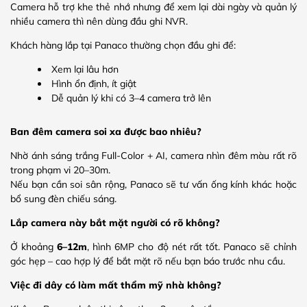
Camera hỗ trợ khe thẻ nhớ nhưng để xem lại dài ngày và quản lý
nhiều camera thì nên dùng đầu ghi NVR.
Khách hàng lắp tại Panaco thường chọn đầu ghi để:
Xem lại lâu hơn
Hình ổn định, ít giật
Dễ quản lý khi có 3–4 camera trở lên
Ban đêm camera soi xa được bao nhiêu?
Nhờ ánh sáng trắng Full-Color + AI, camera nhìn đêm màu rất rõ
trong phạm vi 20–30m.
Nếu bạn cần soi sân rộng, Panaco sẽ tư vấn ống kính khác hoặc
bổ sung đèn chiếu sáng.
Lắp camera này bắt mặt người có rõ không?
Ở khoảng
6–12m
, hình 6MP cho độ nét rất tốt. Panaco sẽ chỉnh
góc hẹp – cao hợp lý để bắt mặt rõ nếu bạn báo trước nhu cầu.
Việc đi dây có làm mất thẩm mỹ nhà không?