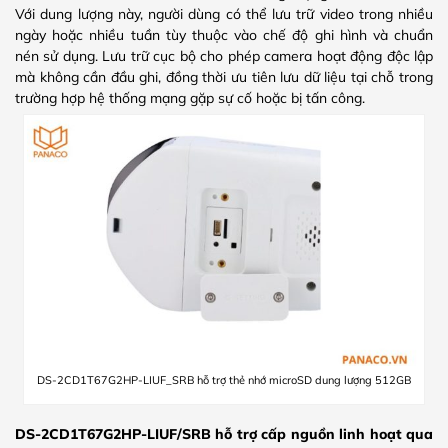
Với dung lượng này, người dùng có thể lưu trữ video trong nhiều
ngày hoặc nhiều tuần tùy thuộc vào chế độ ghi hình và chuẩn
nén sử dụng. Lưu trữ cục bộ cho phép camera hoạt động độc lập
mà không cần đầu ghi, đồng thời ưu tiên lưu dữ liệu tại chỗ trong
trường hợp hệ thống mạng gặp sự cố hoặc bị tấn công.
DS-2CD1T67G2HP-LIUF_SRB hỗ trợ thẻ nhớ microSD dung lượng 512GB
DS-2CD1T67G2HP-LIUF/SRB hỗ trợ cấp nguồn linh hoạt qua