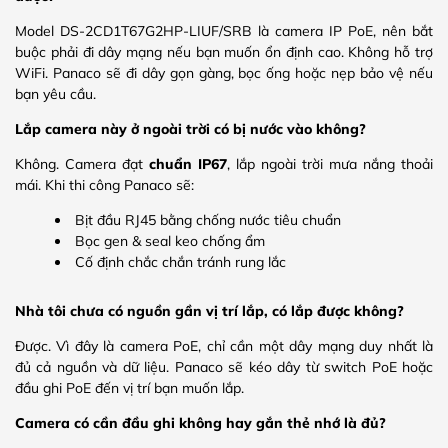
Model DS-2CD1T67G2HP-LIUF/SRB là camera IP PoE, nên bắt
buộc phải đi dây mạng nếu bạn muốn ổn định cao. Không hỗ trợ
WiFi. Panaco sẽ đi dây gọn gàng, bọc ống hoặc nẹp bảo vệ nếu
bạn yêu cầu.
Lắp camera này ở ngoài trời có bị nước vào không?
Không. Camera đạt
chuẩn IP67
, lắp ngoài trời mưa nắng thoải
mái. Khi thi công Panaco sẽ:
Bịt đầu RJ45 bằng chống nước tiêu chuẩn
Bọc gen & seal keo chống ẩm
Cố định chắc chắn tránh rung lắc
Nhà tôi chưa có nguồn gần vị trí lắp, có lắp được không?
Được. Vì đây là camera PoE, chỉ cần một dây mạng duy nhất là
đủ cả nguồn và dữ liệu. Panaco sẽ kéo dây từ switch PoE hoặc
đầu ghi PoE đến vị trí bạn muốn lắp.
Camera có cần đầu ghi không hay gắn thẻ nhớ là đủ?