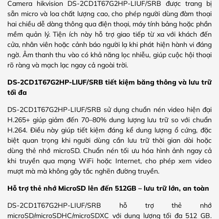
Camera hikvision DS-2CD1T67G2HP-LIUF/SRB được trang bị
sẵn micro và loa chất lượng cao, cho phép người dùng đàm thoại
hai chiều dễ dàng thông qua điện thoại, máy tính bảng hoặc phần
mềm quản lý. Tiện ích này hỗ trợ giao tiếp từ xa với khách đến
cửa, nhân viên hoặc cảnh báo người lạ khi phát hiện hành vi đáng
ngờ. Âm thanh thu vào có khả năng lọc nhiễu, giúp cuộc hội thoại
rõ ràng và mạch lạc ngay cả ngoài trời.
DS-2CD1T67G2HP-LIUF/SRB
tiết kiệm băng thông và lưu trữ
tối đa
DS-2CD1T67G2HP-LIUF/SRB sử dụng chuẩn nén video hiện đại
H.265+ giúp giảm đến 70–80% dung lượng lưu trữ so với chuẩn
H.264. Điều này giúp tiết kiệm đáng kể dung lượng ổ cứng, đặc
biệt quan trọng khi người dùng cần lưu trữ thời gian dài hoặc
dùng thẻ nhớ microSD. Chuẩn nén tối ưu hóa hình ảnh ngay cả
khi truyền qua mạng WiFi hoặc Internet, cho phép xem video
mượt mà mà không gây tắc nghẽn đường truyền.
Hỗ trợ thẻ nhớ MicroSD lên đến 512GB – lưu trữ lớn, an toàn
DS-2CD1T67G2HP-LIUF/SRB hỗ trợ thẻ nhớ
microSD/microSDHC/microSDXC với dung lượng tối đa 512 GB.