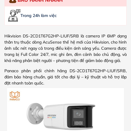
Trong 24h làm việc
Hikvision DS-2CD1T67G2HP-LIUF/SRB là camera IP 6MP dạng
thân trụ thuộc dòng AcuSense thế hệ mới của Hikvision, cho hình
ảnh sắc nét ngay cả trong điều kiện ánh sáng yếu. Camera được
trang bị Full Color 24/7, mic ghi âm, đèn cảnh báo chủ động, và
khả năng phân biệt người – phương tiện để giảm báo động giả.
Panaco phân phối chính hãng DS-2CD1T67G2HP-LIUF/SRB,
đảm bảo hàng chuẩn, giá tốt cho đại lý – kỹ thuật và hỗ trợ lắp
đặt nhanh toàn quốc.