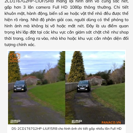
2CD1T67G2HP-LIUF/SRB mang lại hình ảnh vô cùng sắc nét,
gấp hơn 3 lần camera Full HD 1080p thông thường. Chi tiết
khuôn mặt, hành động, biển số xe hoặc vật thể nhỏ đều được thể
hiện rõ ràng. Nhờ độ phân giải cao, người dùng có thể phóng to
hình ảnh mà không bị vỡ hoặc mất nét. Đây là ưu điểm quan
trọng khi lắp đặt tại các khu vực cần giám sát chặt chẽ như shop
thời trang, cổng ra vào, nhà kho hoặc khu vực cần nhận diện đối
tượng chính xác.
DS-2CD1T67G2HP-LIUF/SRB cho hình ảnh chi tiết gấp nhiều lần Full HD