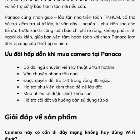
và hỗ trợ xử lý bảo hành tận nơi nếu cần.
Panaco cũng nhận giao – lắp tận nhà trên toàn TP.HCM, có thợ
hỗ trợ kiểm tra vị trí lắp, tư vấn dây – nguồn – phụ kiện sao cho
tối ưu. Trước khi thi công luôn báo chi phí rõ ràng, không phát sinh
ngoài dự kiến, giúp bạn yên tâm hoàn toàn khi chọn Panaco làm
đơn vị cung cấp thiết bị an ninh.
Ưu đãi hấp dẫn khi mua camera tại Panaco
Có đội ngũ chuyên viên kỹ thuật 24/24 hotline
Vận chuyển nhanh tận nhà
Được quyền đổi trả 1-1 trong vòng 30 ngày.
Hỗ trợ phụ kiện kèm theo để dễ lắp đặt
Mua nhiều sẽ được chiết khấu cao
Hỗ trợ cài đặt và hướng dẫn sử dụng từ xa
Giải đáp về sản phẩm
Camera này có cần đi dây mạng không hay dùng WiFi
được?