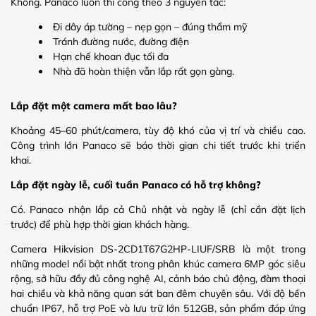
Không. Panaco luôn thi công theo 3 nguyên tắc:
Đi dây áp tường – nẹp gọn – đúng thẩm mỹ
Tránh đường nước, đường điện
Hạn chế khoan đục tối đa
Nhà đã hoàn thiện vẫn lắp rất gọn gàng.
Lắp đặt một camera mất bao lâu?
Khoảng 45–60 phút/camera, tùy độ khó của vị trí và chiều cao.
Công trình lớn Panaco sẽ báo thời gian chi tiết trước khi triển
khai.
Lắp đặt ngày lễ, cuối tuần Panaco có hỗ trợ không?
Có. Panaco nhận lắp cả Chủ nhật và ngày lễ (chỉ cần đặt lịch
trước) để phù hợp thời gian khách hàng.
Camera Hikvision DS-2CD1T67G2HP-LIUF/SRB là một trong
những model nổi bật nhất trong phân khúc camera 6MP góc siêu
rộng, sở hữu đầy đủ công nghệ AI, cảnh báo chủ động, đàm thoại
hai chiều và khả năng quan sát ban đêm chuyên sâu. Với độ bền
chuẩn IP67, hỗ trợ PoE và lưu trữ lớn 512GB, sản phẩm đáp ứng