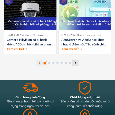
07/08/2026
Kiến thức camera
07/08/2026
Kiến thức camera
Camera Hikvision có bị hack
AcuSearch và AcuSense khác
không? Cách nhận biết và phòng
nhau ở điểm nào? So sánh chi
tránh hiệu quả
Xem chi tiết
tiết từ A-Z
Xem chi tiết
Giao hàng linh động
Chất lượng vượt trội
Giao hàng nhanh tới tay người sử
Sản phẩm có nguồn gốc xuất xứ rõ
dụng trong ngày, tối đa 72h
ràng, cam kết chất lượng