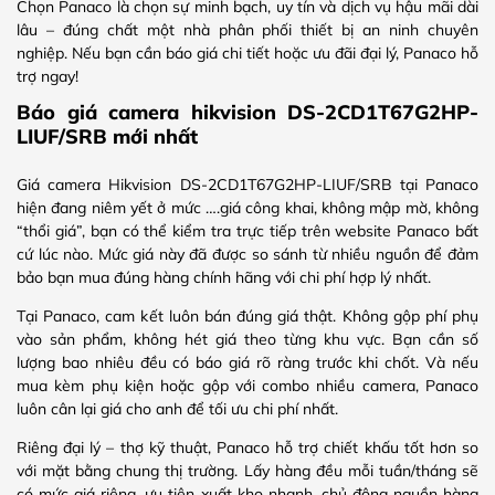
Chọn Panaco là chọn sự minh bạch, uy tín và dịch vụ hậu mãi dài
lâu – đúng chất một nhà phân phối thiết bị an ninh chuyên
nghiệp. Nếu bạn cần báo giá chi tiết hoặc ưu đãi đại lý, Panaco hỗ
trợ ngay!
Báo giá camera hikvision DS-2CD1T67G2HP-
LIUF/SRB mới nhất
Giá camera Hikvision DS-2CD1T67G2HP-LIUF/SRB tại Panaco
hiện đang niêm yết ở mức ….giá công khai, không mập mờ, không
“thổi giá”, bạn có thể kiểm tra trực tiếp trên website Panaco bất
cứ lúc nào. Mức giá này đã được so sánh từ nhiều nguồn để đảm
bảo bạn mua đúng hàng chính hãng với chi phí hợp lý nhất.
Tại Panaco, cam kết luôn bán đúng giá thật. Không gộp phí phụ
vào sản phẩm, không hét giá theo từng khu vực. Bạn cần số
lượng bao nhiêu đều có báo giá rõ ràng trước khi chốt. Và nếu
mua kèm phụ kiện hoặc gộp với combo nhiều camera, Panaco
luôn cân lại giá cho anh để tối ưu chi phí nhất.
Riêng đại lý – thợ kỹ thuật, Panaco hỗ trợ chiết khấu tốt hơn so
với mặt bằng chung thị trường. Lấy hàng đều mỗi tuần/tháng sẽ
có mức giá riêng, ưu tiên xuất kho nhanh, chủ động nguồn hàng