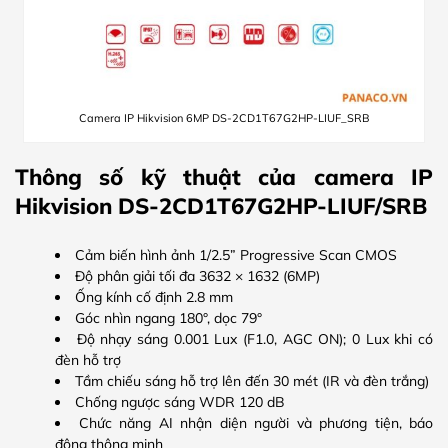
Camera IP Hikvision 6MP DS-2CD1T67G2HP-LIUF_SRB
Thông số kỹ thuật của camera IP
Hikvision DS-2CD1T67G2HP-LIUF/SRB
Cảm biến hình ảnh 1/2.5” Progressive Scan CMOS
Độ phân giải tối đa 3632 × 1632 (6MP)
Ống kính cố định 2.8 mm
Góc nhìn ngang 180°, dọc 79°
Độ nhạy sáng 0.001 Lux (F1.0, AGC ON); 0 Lux khi có
đèn hỗ trợ
Tầm chiếu sáng hỗ trợ lên đến 30 mét (IR và đèn trắng)
Chống ngược sáng WDR 120 dB
Chức năng AI nhận diện người và phương tiện, báo
động thông minh