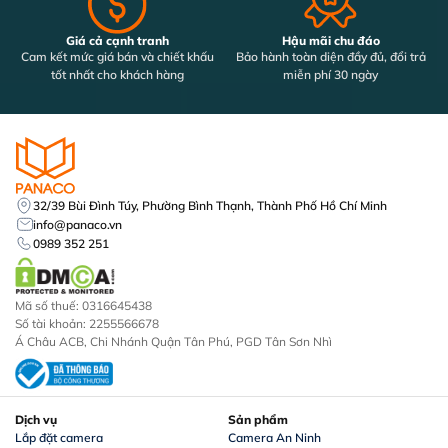
Giá cả cạnh tranh
Hậu mãi chu đáo
Cam kết mức giá bán và chiết khấu
Bảo hành toàn diện đầy đủ, đổi trả
tốt nhất cho khách hàng
miễn phí 30 ngày
32/39 Bùi Đình Túy, Phường Bình Thạnh, Thành Phố Hồ Chí Minh
info@panaco.vn
0989 352 251
Mã số thuế: 0316645438
Số tài khoản: 2255566678
Á Châu ACB, Chi Nhánh Quận Tân Phú, PGD Tân Sơn Nhì
Dịch vụ
Sản phẩm
Lắp đặt camera
Camera An Ninh