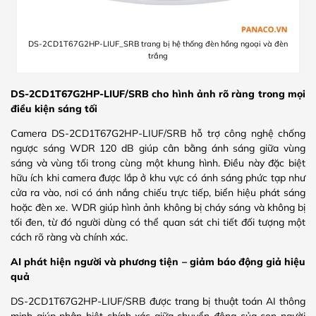
DS-2CD1T67G2HP-LIUF_SRB trang bị hệ thống đèn hồng ngoại và đèn
trắng
DS-2CD1T67G2HP-LIUF/SRB cho
hình ảnh rõ ràng trong mọi
điều kiện sáng tối
Camera DS-2CD1T67G2HP-LIUF/SRB hỗ trợ công nghệ chống
ngược sáng WDR 120 dB giúp cân bằng ánh sáng giữa vùng
sáng và vùng tối trong cùng một khung hình. Điều này đặc biệt
hữu ích khi camera được lắp ở khu vực có ánh sáng phức tạp như
cửa ra vào, nơi có ánh nắng chiếu trực tiếp, biển hiệu phát sáng
hoặc đèn xe. WDR giúp hình ảnh không bị cháy sáng và không bị
tối đen, từ đó người dùng có thể quan sát chi tiết đối tượng một
cách rõ ràng và chính xác.
AI phát hiện người và phương tiện – giảm báo động giả hiệu
quả
DS-2CD1T67G2HP-LIUF/SRB được trang bị thuật toán AI thông
minh giúp phân biệt chính xác giữa chuyển động của con người