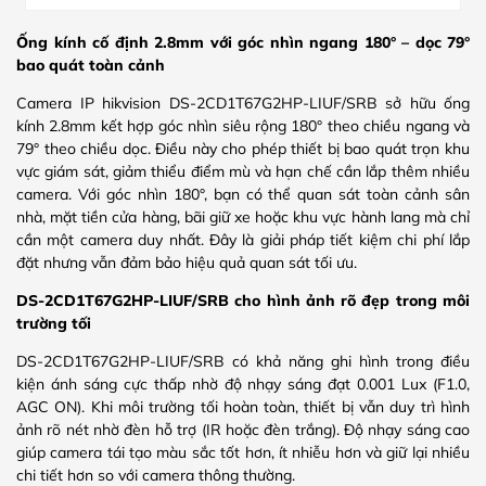
Ống kính cố định 2.8mm với góc nhìn ngang 180° – dọc 79°
bao quát toàn cảnh
Camera IP hikvision DS-2CD1T67G2HP-LIUF/SRB sở hữu ống
kính 2.8mm kết hợp góc nhìn siêu rộng 180° theo chiều ngang và
79° theo chiều dọc. Điều này cho phép thiết bị bao quát trọn khu
vực giám sát, giảm thiểu điểm mù và hạn chế cần lắp thêm nhiều
camera. Với góc nhìn 180°, bạn có thể quan sát toàn cảnh sân
nhà, mặt tiền cửa hàng, bãi giữ xe hoặc khu vực hành lang mà chỉ
cần một camera duy nhất. Đây là giải pháp tiết kiệm chi phí lắp
đặt nhưng vẫn đảm bảo hiệu quả quan sát tối ưu.
DS-2CD1T67G2HP-LIUF/SRB cho
hình ảnh rõ đẹp trong môi
trường tối
DS-2CD1T67G2HP-LIUF/SRB có khả năng ghi hình trong điều
kiện ánh sáng cực thấp nhờ độ nhạy sáng đạt 0.001 Lux (F1.0,
AGC ON). Khi môi trường tối hoàn toàn, thiết bị vẫn duy trì hình
ảnh rõ nét nhờ đèn hỗ trợ (IR hoặc đèn trắng). Độ nhạy sáng cao
giúp camera tái tạo màu sắc tốt hơn, ít nhiễu hơn và giữ lại nhiều
chi tiết hơn so với camera thông thường.