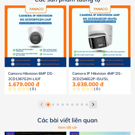
Camera Hikvision 6MP DS-
Camera IP Hikvision 4MP DS-
2CD1367G2H-LIUF
2CD2346G2P-ISU/SL
1.679.000
đ
3.638.000
đ
( 0 )
( 0 )
Các bài viết liên quan
Xem tất cả