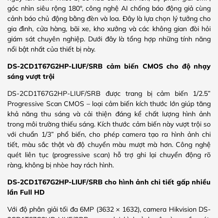
góc nhìn siêu rộng 180°, công nghệ AI chống báo động giả cùng
cảnh báo chủ động bằng đèn và loa. Đây là lựa chọn lý tưởng cho
gia đình, cửa hàng, bãi xe, kho xưởng và các không gian đòi hỏi
giám sát chuyên nghiệp. Dưới đây là tổng hợp những tính năng
nổi bật nhất của thiết bị này.
DS-2CD1T67G2HP-LIUF/SRB cảm biến CMOS cho độ nhạy
sáng vượt trội
DS-2CD1T67G2HP-LIUF/SRB được trang bị cảm biến 1/2.5”
Progressive Scan CMOS – loại cảm biến kích thước lớn giúp tăng
khả năng thu sáng và cải thiện đáng kể chất lượng hình ảnh
trong môi trường thiếu sáng. Kích thước cảm biến này vượt trội so
với chuẩn 1/3” phổ biến, cho phép camera tạo ra hình ảnh chi
tiết, màu sắc thật và độ chuyển màu mượt mà hơn. Công nghệ
quét liên tục (progressive scan) hỗ trợ ghi lại chuyển động rõ
ràng, không bị nhòe hay rách hình.
DS-2CD1T67G2HP-LIUF/SRB cho
hình ảnh chi tiết gấp nhiều
lần Full HD
Với độ phân giải tối đa 6MP (3632 × 1632), camera Hikvision DS-