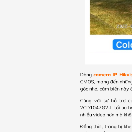
Dòng
camera IP Hikv
CMOS, mang đến những b
góc nhỏ, cảm biến này 
Cùng với sự hỗ trợ 
2CD1047G2-L tối ưu hóa
nhiều video hơn mà khô
Đồng thời, trang bị kh