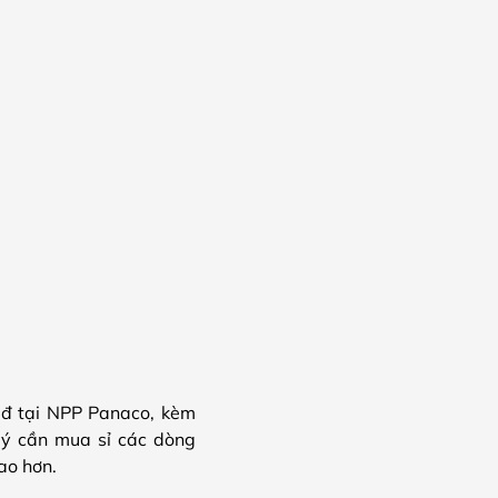
đ tại NPP Panaco, kèm
 lý cần mua sỉ các dòng
ao hơn.