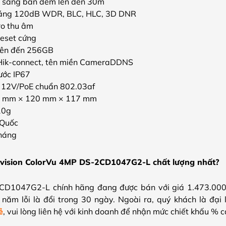
ợ sáng ban đêm lên đến 30m
sáng 120dB WDR, BLC, HLC, 3D DNR
ro thu âm
 reset cứng
 lên đến 256GB
 Hik-connect, tên miền CameraDDNS
ước IP67
 12V/PoE chuẩn 802.03af
34 mm × 120 mm × 117 mm
10g
 Quốc
tháng
kvision ColorVu 4MP DS-2CD1047G2-L chất lượng nhất
?
2CD1047G2-L chính hãng đang được bán với giá 1.473.000
năm lỗi là đổi trong 30 ngày. Ngoài ra, quý khách là đại
ẻ
, vui lòng liên hệ với kinh doanh để nhận mức chiết khấu % c