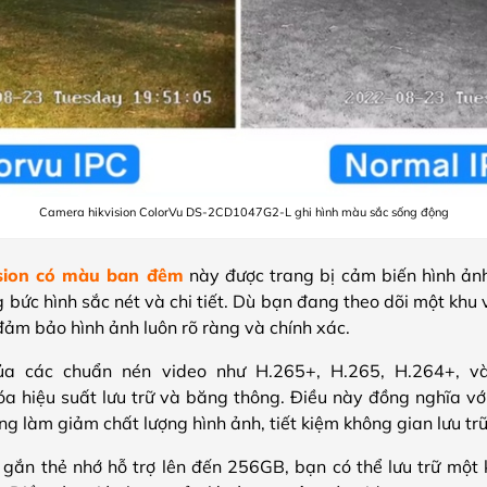
Camera hikvision ColorVu DS-2CD1047G2-L ghi hình màu sắc sống động
ision có màu ban đêm
này được trang bị cảm biến hình ản
ức hình sắc nét và chi tiết. Dù bạn đang theo dõi một khu v
đảm bảo hình ảnh luôn rõ ràng và chính xác.
của các chuẩn nén video như H.265+, H.265, H.264+, 
 hiệu suất lưu trữ và băng thông. Điều này đồng nghĩa với 
ng làm giảm chất lượng hình ảnh, tiết kiệm không gian lưu t
e gắn thẻ nhớ hỗ trợ lên đến 256GB, bạn có thể lưu trữ một 