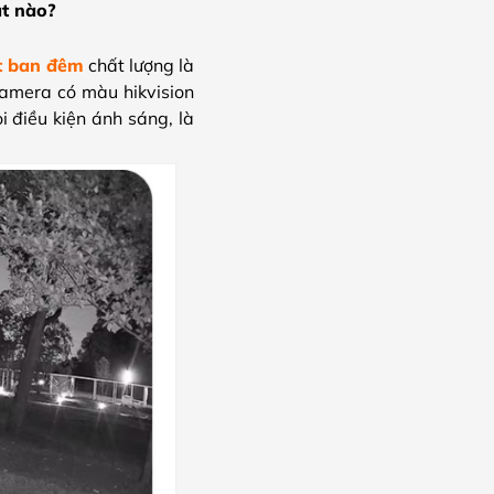
ật nào?
t ban đêm
chất lượng là
camera có màu hikvision
 điều kiện ánh sáng, là