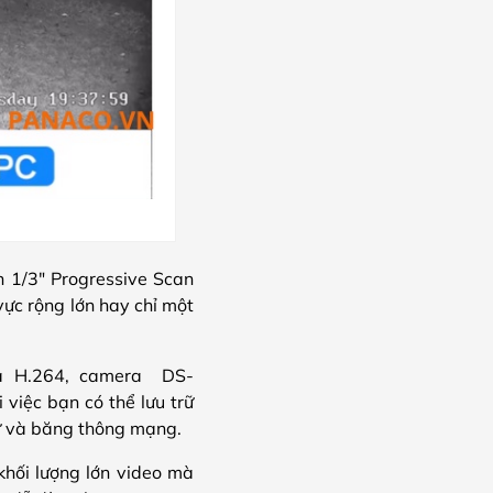
h 1/3″ Progressive Scan
ực rộng lớn hay chỉ một
và H.264, camera DS-
việc bạn có thể lưu trữ
rữ và băng thông mạng.
khối lượng lớn video mà