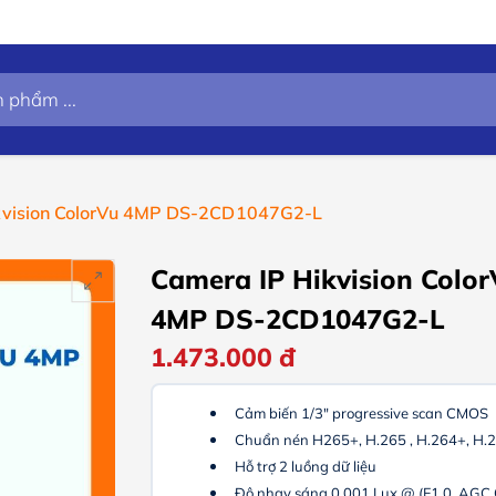
kvision ColorVu 4MP DS-2CD1047G2-L
Camera IP Hikvision Colo
4MP DS-2CD1047G2-L
1.473.000
đ
Cảm biến 1/3" progressive scan CMOS
Chuẩn nén H265+, H.265 , H.264+, H.
Hỗ trợ 2 luồng dữ liệu
Độ nhạy sáng 0.001 Lux @ (F1.0, AGC