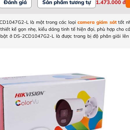
Đánh giá
Sản phẩm tương tự
1.473.000
đ
CD1047G2-L là một trong các loại
camera giám sát
tốt n
thiết kế gọn nhẹ, kiểu dáng tinh tế hiện đại, phù hợp cho c
 bật ở DS-2CD1047G2-L là được trang bị độ phân giải lên