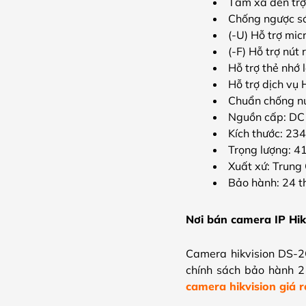
Tầm xa đèn tr
Ch
ống ngược 
(-U) Hỗ trợ mic
(-F) Hỗ trợ nút
Hỗ trợ thẻ nhớ
Hỗ trợ dịch vụ
Chuẩn chống n
Nguồn cấp: DC
Kích thước: 2
Trọng lượng: 4
Xuất xứ: Trung
Bảo hành: 24 
Nơi bán camera IP
Hi
Camera hikvision DS-
chính sách bảo hành 2 
camera hikvision giá r