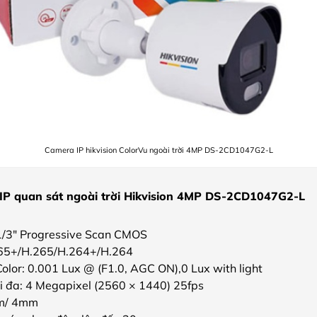
Camera IP hikvision ColorVu ngoài trời 4MP DS-2CD1047G2-L
IP quan sát ngoài trời Hikvision 4MP DS-2CD1047G2-L
1/3″ Progressive Scan CMOS
65+/H.265/H.264+/H.264
olor: 0.001 Lux @ (F1.0, AGC ON),0 Lux with light
ối đa: 4 Megapixel (2560 × 1440) 25fps
mm/ 4mm