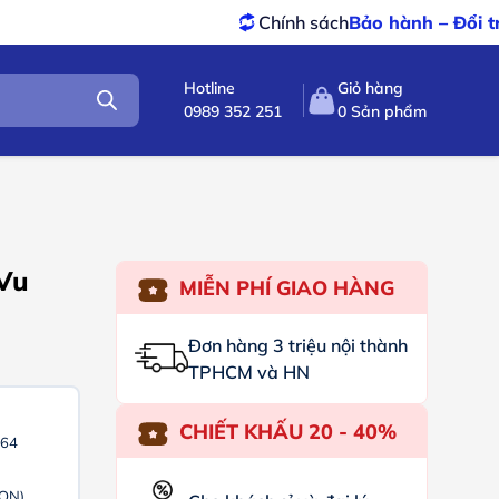
Chính sách
Bảo hành – Đổi trả
tốt nhất
Hotline
Giỏ hàng
0989 352 251
0
Sản phẩm
rVu
MIỄN PHÍ GIAO HÀNG
Đơn hàng 3 triệu nội thành
TPHCM và HN
CHIẾT KHẤU 20 - 40%
264
 ON)