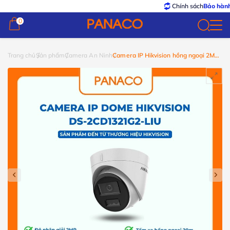
Chính sách
Bảo hành – Đổi t
0
0
Trang chủ
Sản phẩm
Camera An Ninh
Camera IP Hikvision hồng ngoại 2MP
DS-2CD1321G2-LIU