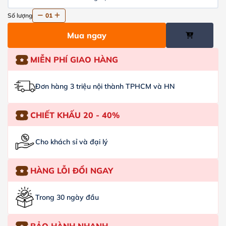
Số lượng
01
Mua ngay
MIỄN PHÍ GIAO HÀNG
Đơn hàng 3 triệu nội thành TPHCM và HN
CHIẾT KHẤU 20 - 40%
Cho khách sỉ và đại lý
HÀNG LỖI ĐỔI NGAY
Trong 30 ngày đầu
BẢO HÀNH NHANH