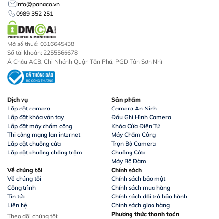
info@panaco.vn
0989 352 251
Mã số thuế: 0316645438
Số tài khoản: 2255566678
Á Châu ACB, Chi Nhánh Quận Tân Phú, PGD Tân Sơn Nhì
Dịch vụ
Sản phẩm
Lắp đặt camera
Camera An Ninh
Lắp đặt khóa vân tay
Đầu Ghi Hình Camera
Lắp đặt máy chấm công
Khóa Cửa Điện Tử
Thi công mạng lan internet
Máy Chấm Công
Lắp đặt chuông cửa
Trọn Bộ Camera
Lắp đặt chuông chống trộm
Chuông Cửa
Máy Bộ Đàm
Về chúng tôi
Chính sách
Về chúng tôi
Chính sách bảo mật
Công trình
Chính sách mua hàng
Tin tức
Chính sách đổi trả bảo hành
Liên hệ
Chính sách giao hàng
Phương thức thanh toán
Theo dõi chúng tôi: