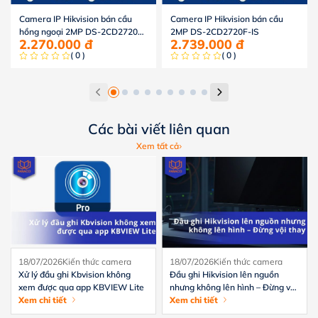
Camera IP Hikvision bán cầu
Camera IP Hikvision bán cầu
hồng ngoại 2MP DS-2CD2720F-
2MP DS-2CD2720F-IS
2.270.000
đ
2.739.000
đ
I
( 0 )
( 0 )
Các bài viết liên quan
Xem tất cả
18/07/2026
Kiến thức camera
18/07/2026
Kiến thức camera
Xử lý đầu ghi Kbvision không
Đầu ghi Hikvision lên nguồn
xem được qua app KBVIEW Lite
nhưng không lên hình – Đừng vội
Xem chi tiết
thay
Xem chi tiết