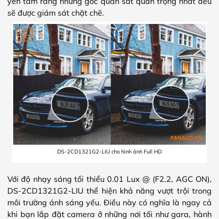
yên tâm rằng những góc quan sát quan trọng nhất đều
sẽ được giám sát chặt chẽ.
DS-2CD1321G2-LIU cho hình ảnh Full HD
Với độ nhạy sáng tối thiểu 0.01 Lux @ (F2.2, AGC ON),
DS-2CD1321G2-LIU thể hiện khả năng vượt trội trong
môi trường ánh sáng yếu. Điều này có nghĩa là ngay cả
khi bạn lắp đặt camera ở những nơi tối như gara, hành