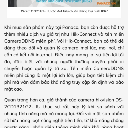
DS-2CD1321G2-LIU còn đạt tiêu chuẩn chống bụi nước IP67
Khi mua sản phẩm này tại Panaco, bạn còn được hỗ trợ
thêm nhiều dịch vụ giá trị như Hik-Connect và tên miền
CameraDDNS miễn phí. Với Hik-Connect, bạn có thể dễ
dàng theo dõi và quản lý camera mọi lúc, mọi nơi, chỉ
cần có kết nối internet. Điều này mang lại sự tiện lợi tối
đa, đặc biệt với những người thường xuyên phải di
chuyển hoặc quản lý từ xa. Tên miền CameraDDNS
miễn phí cũng là một lợi ích lớn, giúp bạn tiết kiệm chi
phí mà vẫn đảm bảo khả năng truy cập ổn định và bảo
mật cao.
Quan trọng hơn cả, giá thành của camera hikvision DS-
2CD1321G2-LIU thực sự rất hợp lý khi so sánh với
những tính năng mà nó mang lại. Đối với một sản phẩm
sở hữu hàng loạt công nghệ tiên tiến, từ khả năng chống
ngược sáng, nhận diện thông minh đến khả năng hoạt