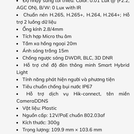
Độ nhạy sáng tối thiểu: Color: 0.01 Lux @ (F2.2,
AGC ON), B/W: 0 Lux with IR
Chuẩn nén H.265, H.265+, H.264, H.264+; Hỗ
trợ 2 luồng dữ liệu
Ống kính 2.8/4mm
Tích hợp Micro thu âm
Tầm xa hồng ngoại 20m
Ánh sáng trắng 15m
Chống ngược sáng DWDR, BLC, 3D DNR
Hỗ trợ chế độ đèn thông minh Smart Hybrid
Light
Tính năng phát hiện người và phương tiện
Tiêu chuẩn chống bụi nước IP67
Hỗ trợ dịch vụ Hik-connect, tên miền
CameraDDNS
Vật liệu: Plastic
Nguồn cấp: 12V/PoE chuẩn 802.03af
Kích thước: 300g
Trọng lượng:
109.9 mm × 103.6 mm