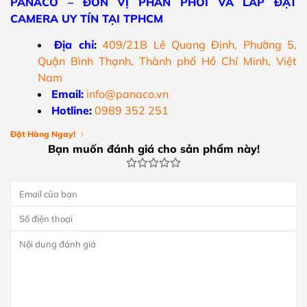
PANACO – ĐƠN VỊ PHÂN PHỐI VÀ LẮP ĐẶT
CAMERA UY TÍN TẠI TPHCM
Địa chỉ
:
409/21B Lê Quang Định, Phường 5,
Quận Bình Thạnh, Thành phố Hồ Chí Minh, Việt
Nam
Email:
info@panaco.vn
Hotline
:
0989 352 251
Đặt Hàng Ngay!
Bạn muốn đánh giá cho sản phẩm này!