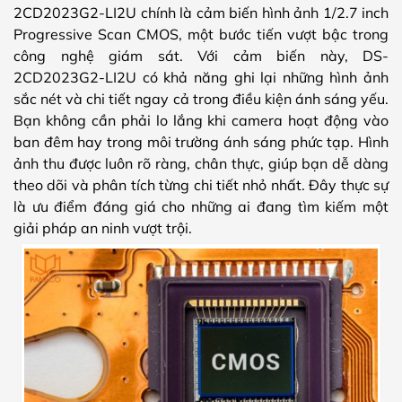
2CD2023G2-LI2U chính là cảm biến hình ảnh 1/2.7 inch
Progressive Scan CMOS, một bước tiến vượt bậc trong
công nghệ giám sát. Với cảm biến này, DS-
2CD2023G2-LI2U có khả năng ghi lại những hình ảnh
sắc nét và chi tiết ngay cả trong điều kiện ánh sáng yếu.
Bạn không cần phải lo lắng khi camera hoạt động vào
ban đêm hay trong môi trường ánh sáng phức tạp. Hình
ảnh thu được luôn rõ ràng, chân thực, giúp bạn dễ dàng
theo dõi và phân tích từng chi tiết nhỏ nhất. Đây thực sự
là ưu điểm đáng giá cho những ai đang tìm kiếm một
giải pháp an ninh vượt trội.