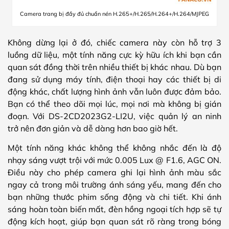
Camera trang bị đầy đủ chuẩn nén H.265+/H.265/H.264+/H.264/MJPEG
Không dừng lại ở đó, chiếc camera này còn hỗ trợ 3
luồng dữ liệu, một tính năng cực kỳ hữu ích khi bạn cần
quan sát đồng thời trên nhiều thiết bị khác nhau. Dù bạn
đang sử dụng máy tính, điện thoại hay các thiết bị di
động khác, chất lượng hình ảnh vẫn luôn được đảm bảo.
Bạn có thể theo dõi mọi lúc, mọi nơi mà không bị gián
đoạn. Với DS-2CD2023G2-LI2U, việc quản lý an ninh
trở nên đơn giản và dễ dàng hơn bao giờ hết.
Một tính năng khác không thể không nhắc đến là độ
nhạy sáng vượt trội với mức 0.005 Lux @ F1.6, AGC ON.
Điều này cho phép camera ghi lại hình ảnh màu sắc
ngay cả trong môi trường ánh sáng yếu, mang đến cho
bạn những thước phim sống động và chi tiết. Khi ánh
sáng hoàn toàn biến mất, đèn hồng ngoại tích hợp sẽ tự
động kích hoạt, giúp bạn quan sát rõ ràng trong bóng