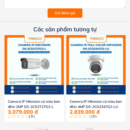
Gửi đánh giá
Các sản phẩm tương tự
Camera IP Hikvision có màu ban
Camera IP Hikvision có màu ban
đêm 2MP DS-2CD2T27G2-L
đêm 4MP DS-2CD2347G2-LU
3.079.000
đ
2.839.000
đ
( 0 )
( 0 )