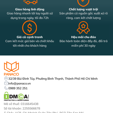
Giao hàng linh động
Chất lượng vượt trội
Giao hàng nhanh tới tay người sử
Sản phẩm có nguồn gốc xuất xứ rõ
dụng trong ngày, tối đa 72h
ràng, cam kết chất lượng
Giá cả cạnh tranh
Hậu mãi chu đáo
Cam kết mức giá bán và chiết khấu
Bảo hành toàn diện đầy đủ, đổi trả
tốt nhất cho khách hàng
miễn phí 30 ngày
32/39 Bùi Đình Túy, Phường Bình Thạnh, Thành Phố Hồ Chí Minh
info@panaco.vn
0989 352 251
Mã số thuế: 0316645438
Số tài khoản: 2255566678
Á Châu ACB, Chi Nhánh Quận Tân Phú, PGD Tân Sơn Nhì