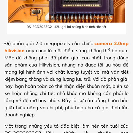
DS-2CD2023G2-LI2U ghi lại những hình ảnh sắc nét
Độ phân giải 2.0 megapixels của chiếc
camera 2.0mp
hikvision
này cũng là một điểm sáng không thể bỏ qua.
Mặc dù không phải độ phân giải cao nhất trong dòng
sản phẩm của Hikvision, nhưng nó được tối ưu hóa để
mang lại hình ảnh với chất lượng tuyệt vời mà vẫn tiết
kiệm băng thông và dung lượng lưu trữ. Với độ phân giải
này, bạn hoàn toàn có thể nhận diện khuôn mặt, biển số
xe hoặc những chi tiết nhỏ khác mà không cần phải lo
lắng về độ mờ hay nhòe. Đây là sự cân bằng hoàn hảo
giữa hiệu năng và chi phí, phù hợp cho cả gia đình lẫn
doanh nghiệp.
Một trong những yếu tố đặc biệt làm nên tên tuổi của
DS-2CD2023G2-LI2U chính là chuẩn nén