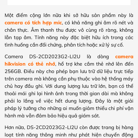
Một điểm cộng lớn nữa khi sở hữu sản phẩm này là
camera có tích hợp mic
, có khả năng ghi âm rõ nét và
chân thực. Âm thanh thu được vô cùng rõ ràng, không
lẫn tạp âm. Tính năng này đặc biệt hữu ích trong các
tình huống cần đối chứng, phân tích hoặc xử lý sự cố.
Camera DS-2CD2023G2-LI2U là dòng
camera
hikvision có thẻ nhớ
, hổ trợ khe cắm thẻ nhớ lên đến
256GB. Điều này cho phép bạn lưu trữ dữ liệu trực tiếp
trên camera mà không cần phụ thuộc vào hệ thống máy
chủ hay đầu ghi. Với dung lượng lưu trữ lớn, bạn có thể
thoải mái ghi lại hình ảnh trong thời gian dài mà không
phải lo lắng về việc hết dung lượng. Đây là một giải
pháp lý tưởng cho những ai muốn giảm thiểu chi phí vận
hành mà vẫn đảm bảo hiệu quả giám sát.
Hơn nữa, DS-2CD2023G2-LI2U còn được trang bị hàng
loạt tính năng thông minh như phát hiện chuyển động