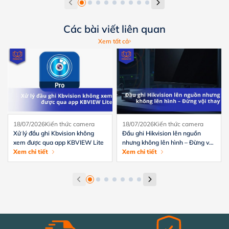
Các bài viết liên quan
Xem tất cả
18/07/2026
Kiến thức camera
18/07/2026
Kiến thức camera
Xử lý đầu ghi Kbvision không
Đầu ghi Hikvision lên nguồn
xem được qua app KBVIEW Lite
nhưng không lên hình – Đừng vội
Xem chi tiết
thay
Xem chi tiết