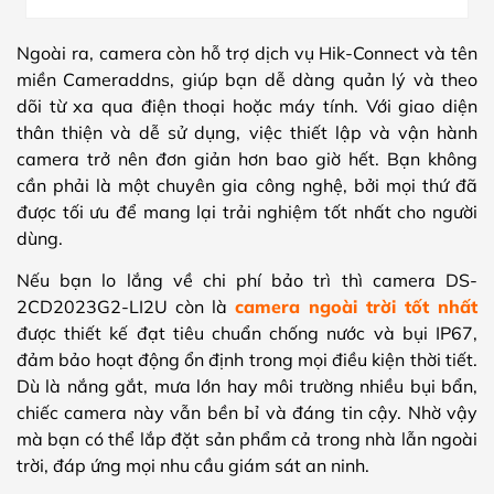
Ngoài ra, camera còn hỗ trợ dịch vụ Hik-Connect và tên
miền Cameraddns, giúp bạn dễ dàng quản lý và theo
dõi từ xa qua điện thoại hoặc máy tính. Với giao diện
thân thiện và dễ sử dụng, việc thiết lập và vận hành
camera trở nên đơn giản hơn bao giờ hết. Bạn không
cần phải là một chuyên gia công nghệ, bởi mọi thứ đã
được tối ưu để mang lại trải nghiệm tốt nhất cho người
dùng.
Nếu bạn lo lắng về chi phí bảo trì thì camera DS-
2CD2023G2-LI2U còn là
camera ngoài trời tốt nhất
được thiết kế đạt tiêu chuẩn chống nước và bụi IP67,
đảm bảo hoạt động ổn định trong mọi điều kiện thời tiết.
Dù là nắng gắt, mưa lớn hay môi trường nhiều bụi bẩn,
chiếc camera này vẫn bền bỉ và đáng tin cậy. Nhờ vậy
mà bạn có thể lắp đặt sản phẩm cả trong nhà lẫn ngoài
trời, đáp ứng mọi nhu cầu giám sát an ninh.