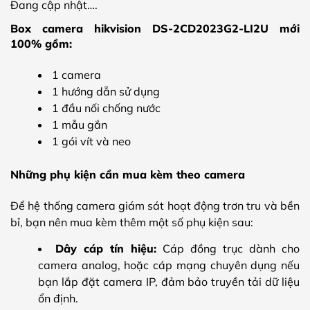
Đang cập nhật….
Box camera hikvision DS-2CD2023G2-LI2U mới
100% gồm:
1 camera
1 hướng dẫn sử dụng
1 đầu nối chống nước
1 mẫu gắn
1 gói vít và neo
Những phụ kiện cần mua kèm theo camera
Để hệ thống camera giám sát hoạt động trơn tru và bền
bỉ, bạn nên mua kèm thêm một số phụ kiện sau:
Dây cáp tín hiệu:
Cáp đồng trục dành cho
camera analog, hoặc cáp mạng chuyên dụng nếu
bạn lắp đặt camera IP, đảm bảo truyền tải dữ liệu
ổn định.