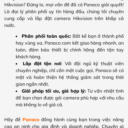
Hikvision? Đừng lo, mọi vấn đề đã có Panaco giải quyết!
Là đại lý phân phối uy tín hàng đầu, chúng tôi chuyên
cung cấp và lắp đặt camera Hikvision trên khắp cả
nước.
Phân phối toàn quốc:
Bất kể bạn ở thành phố
hay vùng xa, Panaco cam kết giao hàng nhanh, an
toàn, đảm bảo thiết bị chính hãng đến tận tay
khách hàng.
Lắp đặt tận nơi
: Với đội ngũ kỹ thuật viên
chuyên nghiệp, chỉ cần một cuộc gọi, Panaco sẽ có
mặt và hoàn thiện hệ thống giám sát trong thời
gian ngắn nhất.
Giải pháp tối ưu, giá hợp lý:
Tư vấn nhiệt tình
để bạn chọn được gói camera phù hợp với nhu cầu
mà không lo về giá cả.
Hãy để
Panaco
đồng hành cùng bạn trong việc nâng
cao an ninh cho gia đình và doanh nghiệp. Chuyện gì