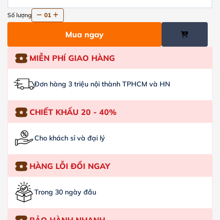
Số lượng
01
Mua ngay
MIỄN PHÍ GIAO HÀNG
Đơn hàng 3 triệu nội thành TPHCM và HN
CHIẾT KHẤU 20 - 40%
Cho khách sỉ và đại lý
HÀNG LỖI ĐỔI NGAY
Trong 30 ngày đầu
BẢO HÀNH NHANH