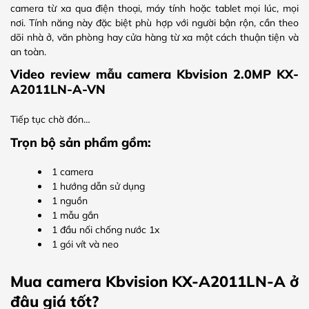
camera từ xa qua điện thoại, máy tính hoặc tablet mọi lúc, mọi
nơi. Tính năng này đặc biệt phù hợp với người bận rộn, cần theo
dõi nhà ở, văn phòng hay cửa hàng từ xa một cách thuận tiện và
an toàn.
Video review mẫu camera Kbvision 2.0MP KX-
A2011LN-A-VN
Tiếp tục chờ đón…
Trọn bộ sản phẩm gồm:
1 camera
1 hướng dẫn sử dụng
1 nguồn
1 mẫu gắn
1 đầu nối chống nước 1x
1 gói vít và neo
Mua camera Kbvision KX-A2011LN-A ở
đâu giá tốt?