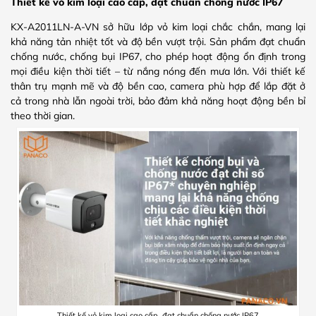
Thiết kế vỏ kim loại cao cấp, đạt chuẩn chống nước IP67
KX-A2011LN-A-VN sở hữu lớp vỏ kim loại chắc chắn, mang lại
khả năng tản nhiệt tốt và độ bền vượt trội. Sản phẩm đạt chuẩn
chống nước, chống bụi IP67, cho phép hoạt động ổn định trong
mọi điều kiện thời tiết – từ nắng nóng đến mưa lớn. Với thiết kế
thân trụ mạnh mẽ và độ bền cao, camera phù hợp để lắp đặt ở
cả trong nhà lẫn ngoài trời, bảo đảm khả năng hoạt động bền bỉ
theo thời gian.
Thiết kế vỏ kim loại cao cấp, đạt chuẩn chống nước IP67