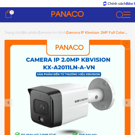
Chính sách
Bảo hành – 
0
0
Trang chủ
Sản phẩm
Camera An Ninh
Camera IP Kbvision 2MP Full Color
KX-A2011LN-A-VN