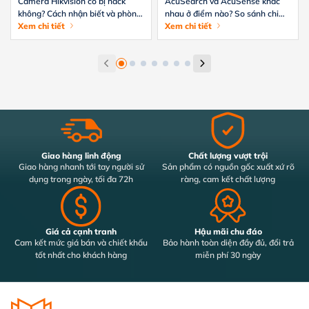
Camera Hikvision có bị hack
AcuSearch và AcuSense khác
không? Cách nhận biết và phòng
nhau ở điểm nào? So sánh chi
tránh hiệu quả
Xem chi tiết
tiết từ A-Z
Xem chi tiết
Giao hàng linh động
Chất lượng vượt trội
Giao hàng nhanh tới tay người sử
Sản phẩm có nguồn gốc xuất xứ rõ
dụng trong ngày, tối đa 72h
ràng, cam kết chất lượng
Giá cả cạnh tranh
Hậu mãi chu đáo
Cam kết mức giá bán và chiết khấu
Bảo hành toàn diện đầy đủ, đổi trả
tốt nhất cho khách hàng
miễn phí 30 ngày