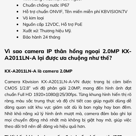
Chuẩn chống nước IP67
Hỗ trợ chuẩn ONVIF, Tên miền miễn phí KBVISION.TV
Vỏ kim loại
Nguồn cấp 12VDC, Hỗ trợ PoE
Xuất xứ: Thương hiệu Mỹ.
Bảo hành 24 tháng
Vì sao camera IP thân hồng ngoại 2.0MP KX-
A2011LN-A lại được ưa chuộng như thế?
KX-A2011LN-A là camera 2.0MP
Camera Kbvision KX-A2011LN-A-VN được trang bị cảm biến
CMOS 1/2.8” với độ phân giải 2.0MP, mang đến hình ảnh đạt
chuẩn Full HD 1920×1080@25/30fps. Từng khung hình hiển thị rõ
ràng, màu sắc trung thực và độ chi tiết cao giúp người dùng dễ
dàng quan sát khu vực giám sát dù là ban ngày hay ban đêm.
Nhờ khả năng xử lý hình ảnh mượt mà, camera đảm bảo ghi lại
mọi chuyển động nhỏ nhất mà không bị giật hay mờ, giúp việc
theo dõi trở nên dễ dàng và hiệu quả hơn.