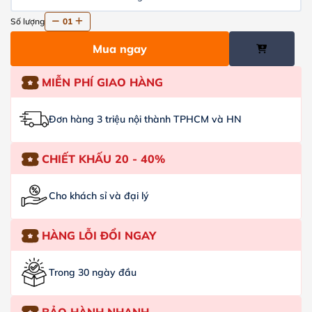
Số lượng
01
Mua ngay
MIỄN PHÍ GIAO HÀNG
Đơn hàng 3 triệu nội thành TPHCM và HN
CHIẾT KHẤU 20 - 40%
Cho khách sỉ và đại lý
HÀNG LỖI ĐỔI NGAY
Trong 30 ngày đầu
BẢO HÀNH NHANH