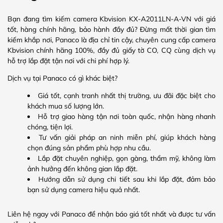
Bạn đang tìm kiếm camera Kbvision KX-A2011LN-A-VN với giá
tốt, hàng chính hãng, bảo hành đầy đủ? Đừng mất thời gian tìm
kiếm khắp nơi, Panaco là địa chỉ tin cậy, chuyên cung cấp camera
Kbvision chính hãng 100%, đầy đủ giấy tờ CO, CQ cùng dịch vụ
hỗ trợ lắp đặt tận nơi với chi phí hợp lý.
Dịch vụ tại Panaco có gì khác biệt?
Giá tốt, cạnh tranh nhất thị trường, ưu đãi đặc biệt cho
khách mua số lượng lớn.
Hỗ trợ giao hàng tận nơi toàn quốc, nhận hàng nhanh
chóng, tiện lợi.
Tư vấn giải pháp an ninh miễn phí, giúp khách hàng
chọn đúng sản phẩm phù hợp nhu cầu.
Lắp đặt chuyên nghiệp, gọn gàng, thẩm mỹ, không làm
ảnh hưởng đến không gian lắp đặt.
Hướng dẫn sử dụng chi tiết sau khi lắp đặt, đảm bảo
bạn sử dụng camera hiệu quả nhất.
Liên hệ ngay với Panaco để nhận báo giá tốt nhất và được tư vấn