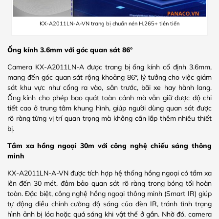
KX-A2011LN-A-VN trang bị chuẩn nén H.265+ tiên tiến
Ống kính 3.6mm với góc quan sát 86°
Camera KX-A2011LN-A được trang bị ống kính cố định 3.6mm,
mang đến góc quan sát rộng khoảng 86°, lý tưởng cho việc giám
sát khu vực như cổng ra vào, sân trước, bãi xe hay hành lang.
Ống kính cho phép bao quát toàn cảnh mà vẫn giữ được độ chi
tiết cao ở trung tâm khung hình, giúp người dùng quan sát được
rõ ràng từng vị trí quan trọng mà không cần lắp thêm nhiều thiết
bị.
Tầm xa hồng ngoại 30m với công nghệ chiếu sáng thông
minh
KX-A2011LN-A-VN được tích hợp hệ thống hồng ngoại có tầm xa
lên đến 30 mét, đảm bảo quan sát rõ ràng trong bóng tối hoàn
toàn. Đặc biệt, công nghệ hồng ngoại thông minh (Smart IR) giúp
tự động điều chỉnh cường độ sáng của đèn IR, tránh tình trạng
hình ảnh bị lóa hoặc quá sáng khi vật thể ở gần. Nhờ đó, camera