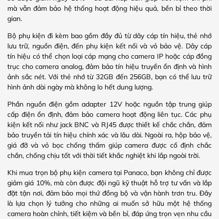
mà vẫn đảm bảo hệ thống hoạt động hiệu quả, bền bỉ theo thời
gian.
Bộ phụ kiện đi kèm bao gồm đầy đủ từ dây cáp tín hiệu, thẻ nhớ
lưu trữ, nguồn điện, đến phụ kiện kết nối và vỏ bảo vệ. Dây cáp
tín hiệu có thể chọn loại cáp mạng cho camera IP hoặc cáp đồng
trục cho camera analog, đảm bảo tín hiệu truyền ổn định và hình
ảnh sắc nét. Với thẻ nhớ từ 32GB đến 256GB, bạn có thể lưu trữ
hình ảnh dài ngày mà không lo hết dung lượng.
Phần nguồn điện gồm adapter 12V hoặc nguồn tập trung giúp
cấp điện ổn định, đảm bảo camera hoạt động liên tục. Các phụ
kiện kết nối như jack BNC và RJ45 được thiết kế chắc chắn, đảm
bảo truyền tải tín hiệu chính xác và lâu dài. Ngoài ra, hộp bảo vệ,
giá đỡ và vỏ bọc chống thấm giúp camera được cố định chắc
chắn, chống chịu tốt với thời tiết khắc nghiệt khi lắp ngoài trời.
Khi mua trọn bộ phụ kiện camera tại Panaco, bạn không chỉ được
giảm giá 10%, mà còn được đội ngũ kỹ thuật hỗ trợ tư vấn và lắp
đặt tận nơi, đảm bảo mọi thứ đồng bộ và vận hành trơn tru. Đây
là lựa chọn lý tưởng cho những ai muốn sở hữu một hệ thống
camera hoàn chỉnh, tiết kiệm và bền bỉ, đáp ứng trọn vẹn nhu cầu