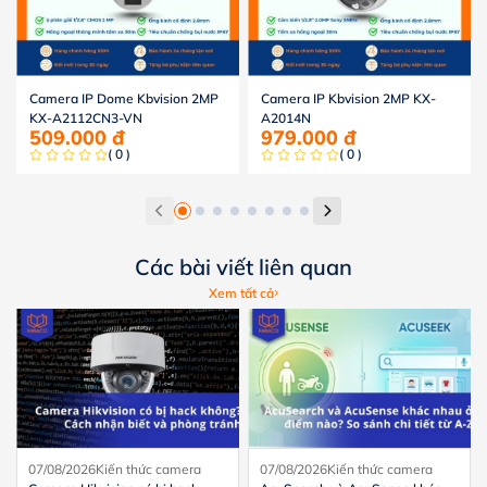
Camera IP Dome Kbvision 2MP
Camera IP Kbvision 2MP KX-
KX-A2112CN3-VN
A2014N
509.000
đ
979.000
đ
( 0 )
( 0 )
Các bài viết liên quan
Xem tất cả
07/08/2026
Kiến thức camera
07/08/2026
Kiến thức camera