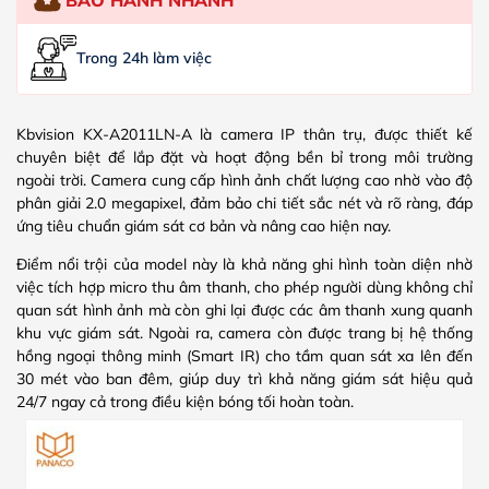
Trong 24h làm việc
Kbvision KX-A2011LN-A là camera IP thân trụ, được thiết kế
chuyên biệt để lắp đặt và hoạt động bền bỉ trong môi trường
ngoài trời. Camera cung cấp hình ảnh chất lượng cao nhờ vào độ
phân giải 2.0 megapixel, đảm bảo chi tiết sắc nét và rõ ràng, đáp
ứng tiêu chuẩn giám sát cơ bản và nâng cao hiện nay.
Điểm nổi trội của model này là khả năng ghi hình toàn diện nhờ
việc tích hợp micro thu âm thanh, cho phép người dùng không chỉ
quan sát hình ảnh mà còn ghi lại được các âm thanh xung quanh
khu vực giám sát. Ngoài ra, camera còn được trang bị hệ thống
hồng ngoại thông minh (Smart IR) cho tầm quan sát xa lên đến
30 mét vào ban đêm, giúp duy trì khả năng giám sát hiệu quả
24/7 ngay cả trong điều kiện bóng tối hoàn toàn.