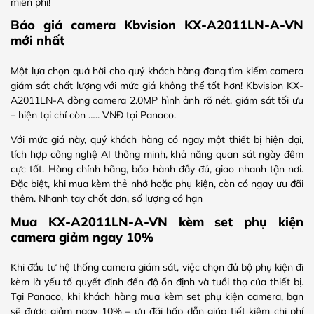
miễn phí!
Báo giá camera Kbvision KX-A2011LN-A-VN
mới nhất
Một lựa chọn quá hời cho quý khách hàng đang tìm kiếm camera
giám sát chất lượng với mức giá không thể tốt hơn! Kbvision KX-
A2011LN-A dòng camera 2.0MP hình ảnh rõ nét, giám sát tối ưu
– hiện tại chỉ còn ….. VNĐ tại Panaco.
Với mức giá này, quý khách hàng có ngay một thiết bị hiện đại,
tích hợp công nghệ AI thông minh, khả năng quan sát ngày đêm
cực tốt. Hàng chính hãng, bảo hành đầy đủ, giao nhanh tận nơi.
Đặc biệt, khi mua kèm thẻ nhớ hoặc phụ kiện, còn có ngay ưu đãi
thêm. Nhanh tay chốt đơn, số lượng có hạn
Mua KX-A2011LN-A-VN kèm set phụ kiện
camera giảm ngay 10%
Khi đầu tư hệ thống camera giám sát, việc chọn đủ bộ phụ kiện đi
kèm là yếu tố quyết định đến độ ổn định và tuổi thọ của thiết bị.
Tại Panaco, khi khách hàng mua kèm set phụ kiện camera, bạn
sẽ được giảm ngay 10% – ưu đãi hấp dẫn giúp tiết kiệm chi phí