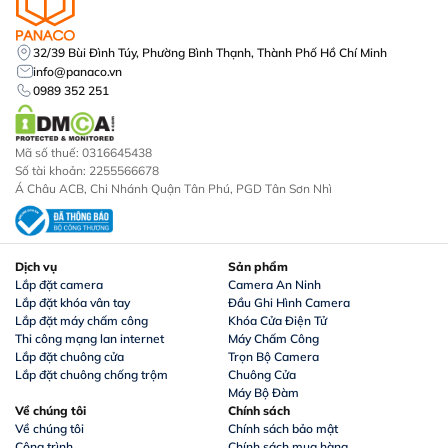
32/39 Bùi Đình Túy, Phường Bình Thạnh, Thành Phố Hồ Chí Minh
info@panaco.vn
0989 352 251
Mã số thuế: 0316645438
Số tài khoản: 2255566678
Á Châu ACB, Chi Nhánh Quận Tân Phú, PGD Tân Sơn Nhì
Dịch vụ
Sản phẩm
Lắp đặt camera
Camera An Ninh
Lắp đặt khóa vân tay
Đầu Ghi Hình Camera
Lắp đặt máy chấm công
Khóa Cửa Điện Tử
Thi công mạng lan internet
Máy Chấm Công
Lắp đặt chuông cửa
Trọn Bộ Camera
Lắp đặt chuông chống trộm
Chuông Cửa
Máy Bộ Đàm
Về chúng tôi
Chính sách
Về chúng tôi
Chính sách bảo mật
Công trình
Chính sách mua hàng