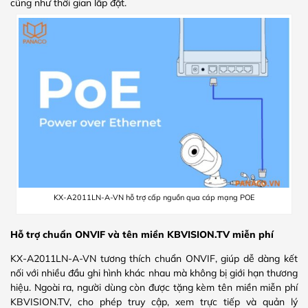
cũng như thời gian lắp đặt.
KX-A2011LN-A-VN hỗ trợ cấp nguồn qua cáp mạng POE
Hỗ trợ chuẩn ONVIF và tên miền KBVISION.TV miễn phí
KX-A2011LN-A-VN tương thích chuẩn ONVIF, giúp dễ dàng kết
nối với nhiều đầu ghi hình khác nhau mà không bị giới hạn thương
hiệu. Ngoài ra, người dùng còn được tặng kèm tên miền miễn phí
KBVISION.TV, cho phép truy cập, xem trực tiếp và quản lý