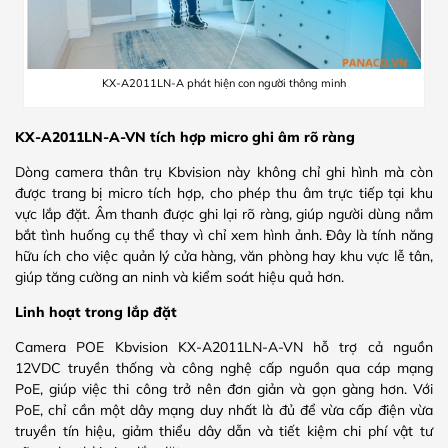
KX-A2011LN-A phát hiện con người thông minh
KX-A2011LN-A-VN tích hợp micro ghi âm rõ ràng
Dòng camera thân trụ Kbvision này không chỉ ghi hình mà còn
được trang bị micro tích hợp, cho phép thu âm trực tiếp tại khu
vực lắp đặt. Âm thanh được ghi lại rõ ràng, giúp người dùng nắm
bắt tình huống cụ thể thay vì chỉ xem hình ảnh. Đây là tính năng
hữu ích cho việc quản lý cửa hàng, văn phòng hay khu vực lễ tân,
giúp tăng cường an ninh và kiểm soát hiệu quả hơn.
Linh hoạt trong lắp đặt
Camera POE Kbvision KX-A2011LN-A-VN hỗ trợ cả nguồn
12VDC truyền thống và công nghệ cấp nguồn qua cáp mạng
PoE, giúp việc thi công trở nên đơn giản và gọn gàng hơn. Với
PoE, chỉ cần một dây mạng duy nhất là đủ để vừa cấp điện vừa
truyền tín hiệu, giảm thiểu dây dẫn và tiết kiệm chi phí vật tư