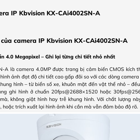
era IP Kbvision KX-CAi4002SN-A
t của camera IP Kbvision KX-CAi4002SN-A
n 4.0 Megapixel – Ghi lại từng chi tiết nhỏ nhất
-A là camera 4.0MP được trang bị cảm biến CMOS kích th
 hình ảnh đạt độ chi tiết cao gấp đôi so với các dòng came
 khung hình – từ biển số xe, khuôn mặt đến vật thể nhỏ – đều
ăng ghi hình ở chuẩn 20fps@2688×1520 hoặc 30fps@256
à, không giật hình hay trễ khung hình. Với chất lượng nà
, hoặc trích xuất lại hình ảnh khi cần mà vẫn đảm bảo độ rõ.