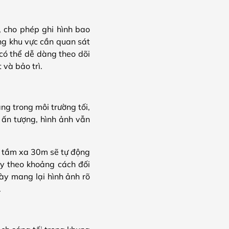
 cho phép ghi hình bao
ững khu vực cần quan sát
có thể dễ dàng theo dõi
 và bảo trì.
ng trong môi trường tối,
 ấn tượng, hình ảnh vẫn
i tầm xa 30m sẽ tự động
ùy theo khoảng cách đối
này mang lại hình ảnh rõ
.