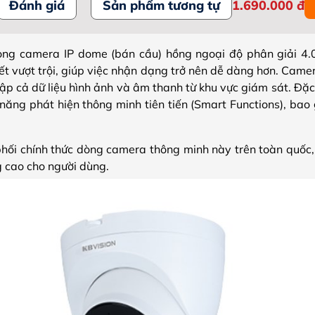
Đánh giá
Sản phẩm tương tự
1.690.000
đ
ng camera IP dome (bán cầu) hồng ngoại độ phân giải 4.
tiết vượt trội, giúp việc nhận dạng trở nên dễ dàng hơn. Came
hập cả dữ liệu hình ảnh và âm thanh từ khu vực giám sát. Đ
 năng phát hiện thông minh tiên tiến (Smart Functions), ba
phối chính thức dòng camera thông minh này trên toàn quốc
g cao cho người dùng.