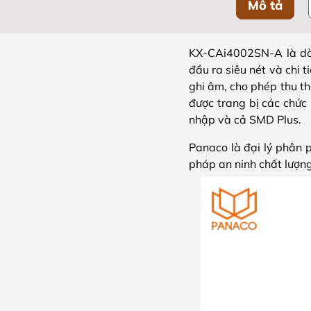
Mô tả
KX-CAi4002SN-A là dò
đầu ra siêu nét và chi 
ghi âm, cho phép thu t
được trang bị các chức
nhập và cả SMD Plus.
Panaco là đại lý phân 
pháp an ninh chất lượn