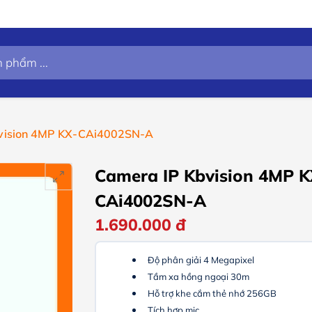
vision 4MP KX-CAi4002SN-A
Camera IP Kbvision 4MP K
CAi4002SN-A
1.690.000
đ
Độ phân giải 4 Megapixel
Tầm xa hồng ngoại 30m
Hỗ trợ khe cắm thẻ nhớ 256GB
Tích hợp mic