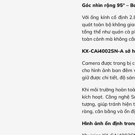
Góc nhìn rộng 95° – B
Với ống kính cố định 
quát toàn bộ không gian
tổng thể như quán cà p
toàn cảnh mà không cần 
KX-CAi4002SN-A sở hữ
Camera được trang bị cô
cho hình ảnh ban đêm v
giữ được chi tiết, độ s
Khi môi trường hoàn to
kích hoạt. Công nghệ S
tượng, giúp tránh hiện 
ràng, cân bằng và ổn đị
Hình ảnh ổn định tron