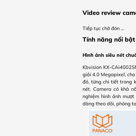
Video review cam
Tiếp tục chờ đón …
Tính năng nổi bậ
Hình ảnh siêu nét chuẩ
Kbvision KX-CAi4002SN
giải 4.0 Megapixel, cho
đó, từng chi tiết trong
nét. Camera có khả n
nghiệm hình ảnh mượt m
dàng theo dõi, phóng to