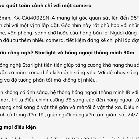
ao quát toàn cảnh chỉ với một camera
2.8mm, KX-CAi4002SN-A mang lại góc quan sát lên đến 95°,
 chỉ với một vị trí lắp đặt. Góc nhìn này rất phù hợp với nh
hê, văn phòng, sảnh chờ hoặc cửa hàng bán lẻ. Người dùng 
đầu tư thêm nhiều camera, tiết kiệm đáng kể chi phí lắp đặt
u công nghệ Starlight và hồng ngoại thông minh 30m
ng nghệ Starlight tiên tiến giúp tăng cường khả năng thu sá
ẫn có màu trong điều kiện ánh sáng yếu. Với độ nhạy sáng
áng và độ tương phản tốt mà không bị nhiễu.
àn không có ánh sáng, hệ thống hồng ngoại thông minh IR vớ
mart IR tự điều chỉnh cường độ sáng của đèn hồng ngoại t
tượng chói sáng ở vật thể gần và mờ tối ở vật thể xa. Điều 
nh cả trong đêm tối, giúp người dùng yên tâm giám sát 24/7
g mọi điều kiện