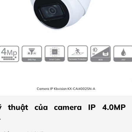
Camera IP Kbvision KX-CAi4002SN-A
 thuật của camera IP 4.0MP K
A