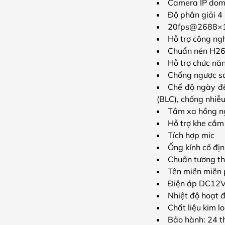
Camera IP dom
Độ phân giải 4
20fps@2688×1
Hỗ trợ công ngh
Chuẩn nén H2
Hỗ trợ chức nă
Chống ngược 
Chế độ ngày đê
(BLC), chống nhiễ
Tầm xa hồng ng
Hỗ trợ khe cắm
Tích hợp mic
Ống kính cố đị
Chuẩn tương th
Tên miền miễn 
Điện áp DC12V
Nhiệt độ hoạt đ
Chất liệu kim l
Bảo hành: 24 