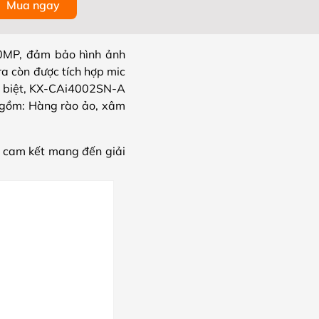
Mua ngay
0MP, đảm bảo hình ảnh
ra còn được tích hợp mic
ặc biệt, KX-CAi4002SN-A
o gồm: Hàng rào ảo, xâm
, cam kết mang đến giải