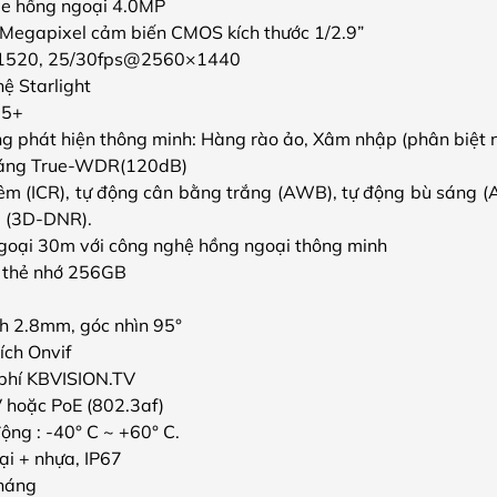
e hồng ngoại 4.0MP
 Megapixel cảm biến CMOS kích thước 1/2.9”
520, 25/30fps@2560×1440
ệ Starlight
65+
ng phát hiện thông minh: Hàng rào ảo, Xâm nhập (phân biệt n
sáng True-WDR(120dB)
m (ICR), tự động cân bằng trắng (AWB), tự động bù sáng (
u (3D-DNR).
oại 30m với công nghệ hồng ngoại thông minh
 thẻ nhớ 256GB
nh 2.8mm, góc nhìn 95°
ích Onvif
phí KBVISION.TV
 hoặc PoE (802.3af)
ộng : -40° C ~ +60° C.
oại + nhựa, IP67
tháng