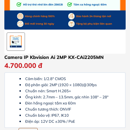
Camera IP Kbvision Ai 2MP KX-CAi2205MN
4.700.000
đ
Cảm biến: 1/2.8" CMOS
Độ phân giải: 2MP (1920 × 1080)@30fps
Chuẩn nén: Smart H.265+
Ống kính: 2.7mm – 13.5mm, góc nhìn 108° – 28°
Đèn hồng ngoại: tầm xa 60m
Chuẩn tương thích: ONVIF
Chuẩn bảo vệ: IP67,
IK10
Điện áp: 12V DC ±30% / PoE