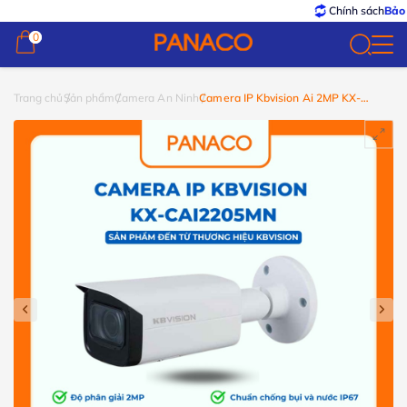
Chính sách
Bảo hành –
0
0
Trang chủ
Sản phẩm
Camera An Ninh
Camera IP Kbvision Ai 2MP KX-
CAi2205MN