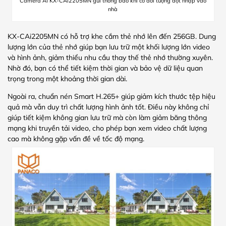
Camera AI KX-CAi2205MN gửi thông báo khi có đối tượng đột nhập vào
nhà
KX-CAi2205MN có hỗ trợ khe cắm thẻ nhớ lên đến 256GB. Dung
lượng lớn của thẻ nhớ giúp bạn lưu trữ một khối lượng lớn video
và hình ảnh, giảm thiểu nhu cầu thay thế thẻ nhớ thường xuyên.
Nhờ đó, bạn có thể tiết kiệm thời gian và bảo vệ dữ liệu quan
trọng trong một khoảng thời gian dài.
Ngoài ra, chuẩn nén Smart H.265+ giúp giảm kích thước tệp hiệu
quả mà vẫn duy trì chất lượng hình ảnh tốt. Điều này không chỉ
giúp tiết kiệm không gian lưu trữ mà còn làm giảm băng thông
mạng khi truyền tải video, cho phép bạn xem video chất lượng
cao mà không gặp vấn đề về tốc độ mạng.