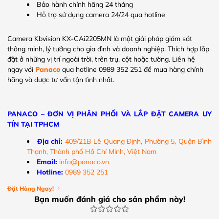
Bảo hành chính hãng 24 tháng
Hỗ trợ sử dụng camera 24/24 qua hotline
Camera Kbvision KX-CAi2205MN là một giải pháp giám sát
thông minh, lý tưởng cho gia đình và doanh nghiệp. Thích hợp lắp
đặt ở những vị trí ngoài trời, trên trụ, cột hoặc tường. Liên hệ
ngay với
Panaco
qua hotline 0989 352 251 để mua hàng chính
hãng và được tư vấn tận tình nhất.
PANACO – ĐƠN VỊ PHÂN PHỐI VÀ LẮP ĐẶT CAMERA UY
TÍN TẠI TPHCM
Địa chỉ:
409/21B Lê Quang Định, Phường 5, Quận Bình
Thạnh, Thành phố Hồ Chí Minh, Việt Nam
Email:
info@panaco.vn
Hotline:
0989 352 251
Đặt Hàng Ngay!
Bạn muốn đánh giá cho sản phẩm này!