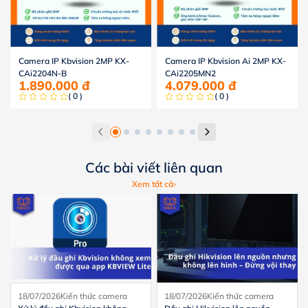
Camera IP Kbvision 2MP KX-
Camera IP Kbvision Ai 2MP KX-
CAi2204N-B
CAi2205MN2
1.890.000
đ
4.079.000
đ
( 0 )
( 0 )
Các bài viết liên quan
Xem tất cả
18/07/2026
Kiến thức camera
18/07/2026
Kiến thức camera