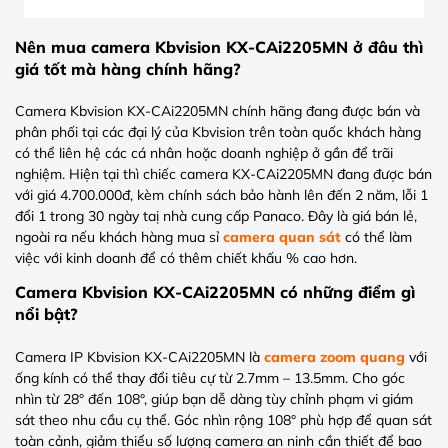
Nên mua camera Kbvision KX-CAi2205MN ở đâu thì
giá tốt mà hàng chính hãng?
Camera Kbvision KX-CAi2205MN chính hãng đang được bán và
phân phối tại các đại lý của Kbvision trên toàn quốc khách hàng
có thể liên hệ các cá nhân hoặc doanh nghiệp ở gần để trãi
nghiệm. Hiện tại thì chiếc camera KX-CAi2205MN đang được bán
với giá 4.700.000đ, kèm chính sách bảo hành lên đến 2 năm, lỗi 1
đổi 1 trong 30 ngày taị nhà cung cấp Panaco. Đây là giá bán lẻ,
ngoài ra nếu khách hàng mua sỉ
camera quan sát
có thể làm
việc với kinh doanh để có thêm chiết khấu % cao hơn.
Camera Kbvision KX-CAi2205MN có những điểm gì
nổi bật?
Camera IP Kbvision KX-CAi2205MN là
camera zoom quang
với
ống kính có thể thay đổi tiêu cự từ 2.7mm – 13.5mm. Cho góc
nhìn từ 28° đến 108°, giúp bạn dễ dàng tùy chỉnh phạm vi giám
sát theo nhu cầu cụ thể. Góc nhìn rộng 108° phù hợp để quan sát
toàn cảnh, giảm thiểu số lượng camera an ninh cần thiết để bao