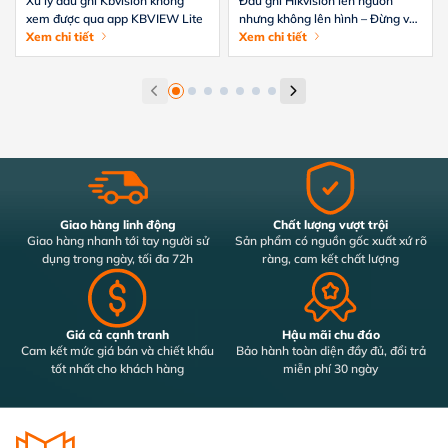
Xử lý đầu ghi Kbvision không
Đầu ghi Hikvision lên nguồn
xem được qua app KBVIEW Lite
nhưng không lên hình – Đừng vội
Xem chi tiết
thay
Xem chi tiết
Giao hàng linh động
Chất lượng vượt trội
Giao hàng nhanh tới tay người sử
Sản phẩm có nguồn gốc xuất xứ rõ
dụng trong ngày, tối đa 72h
ràng, cam kết chất lượng
Giá cả cạnh tranh
Hậu mãi chu đáo
Cam kết mức giá bán và chiết khấu
Bảo hành toàn diện đầy đủ, đổi trả
tốt nhất cho khách hàng
miễn phí 30 ngày