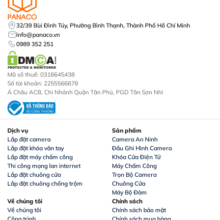
32/39 Bùi Đình Túy, Phường Bình Thạnh, Thành Phố Hồ Chí Minh
info@panaco.vn
0989 352 251
Mã số thuế: 0316645438
Số tài khoản: 2255566678
Á Châu ACB, Chi Nhánh Quận Tân Phú, PGD Tân Sơn Nhì
Dịch vụ
Sản phẩm
Lắp đặt camera
Camera An Ninh
Lắp đặt khóa vân tay
Đầu Ghi Hình Camera
Lắp đặt máy chấm công
Khóa Cửa Điện Tử
Thi công mạng lan internet
Máy Chấm Công
Lắp đặt chuông cửa
Trọn Bộ Camera
Lắp đặt chuông chống trộm
Chuông Cửa
Máy Bộ Đàm
Về chúng tôi
Chính sách
Về chúng tôi
Chính sách bảo mật
Công trình
Chính sách mua hàng