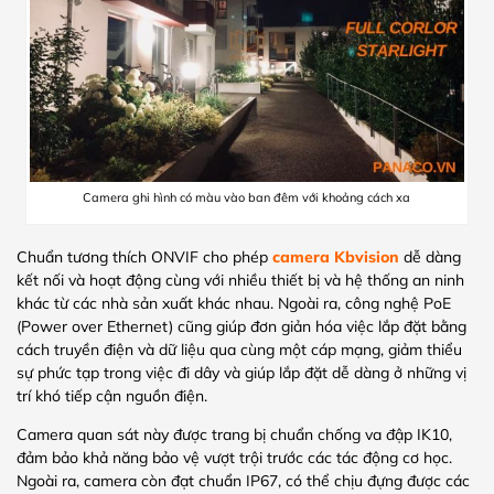
Camera ghi hình có màu vào ban đêm với khoảng cách xa
Chuẩn tương thích ONVIF cho phép
camera Kbvision
dễ dàng
kết nối và hoạt động cùng với nhiều thiết bị và hệ thống an ninh
khác từ các nhà sản xuất khác nhau. Ngoài ra, công nghệ PoE
(Power over Ethernet) cũng giúp đơn giản hóa việc lắp đặt bằng
cách truyền điện và dữ liệu qua cùng một cáp mạng, giảm thiểu
sự phức tạp trong việc đi dây và giúp lắp đặt dễ dàng ở những vị
trí khó tiếp cận nguồn điện.
Camera quan sát này được trang bị chuẩn chống va đập IK10,
đảm bảo khả năng bảo vệ vượt trội trước các tác động cơ học.
Ngoài ra, camera còn đạt chuẩn IP67, có thể chịu đựng được các