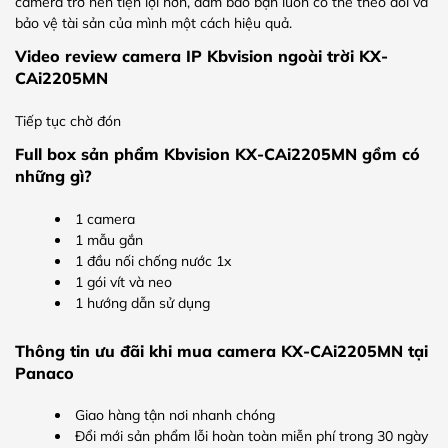
camera trở nên tiện lợi hơn, đảm bảo bạn luôn có thể theo dõi và
bảo vệ tài sản của mình một cách hiệu quả.
Video review camera IP Kbvision ngoài trời KX-
CAi2205MN
Tiếp tục chờ đón
Full box sản phẩm Kbvision KX-CAi2205MN gồm có
những gì?
1 camera
1 mẫu gắn
1 đầu nối chống nước 1x
1 gói vít và neo
1 hướng dẫn sử dụng
Thông tin ưu đãi khi mua camera KX-CAi2205MN tại
Panaco
Giao hàng tận nơi nhanh chóng
Đổi mới sản phẩm lỗi hoàn toàn miễn phí trong 30 ngày