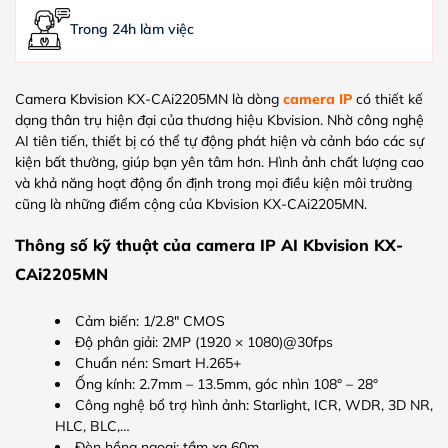
Trong 24h làm việc
Camera Kbvision KX-CAi2205MN là dòng
camera IP
có thiết kế
dạng thân trụ hiện đại của thương hiệu Kbvision. Nhờ công nghệ
AI tiên tiến, thiết bị có thể tự động phát hiện và cảnh báo các sự
kiện bất thường, giúp bạn yên tâm hơn. Hình ảnh chất lượng cao
và khả năng hoạt động ổn định trong mọi điều kiện môi trường
cũng là những điểm cộng của Kbvision KX-CAi2205MN.
Thông số kỹ thuật của camera IP AI Kbvision KX-
CAi2205MN
Cảm biến: 1/2.8″ CMOS
Độ phân giải: 2MP (1920 × 1080)@30fps
Chuẩn nén: Smart H.265+
Ống kính: 2.7mm – 13.5mm, góc nhìn 108° – 28°
Công nghệ bổ trợ hình ảnh: Starlight, ICR, WDR, 3D NR,
HLC, BLC,…
Đèn hồng ngoại: tầm xa 60m