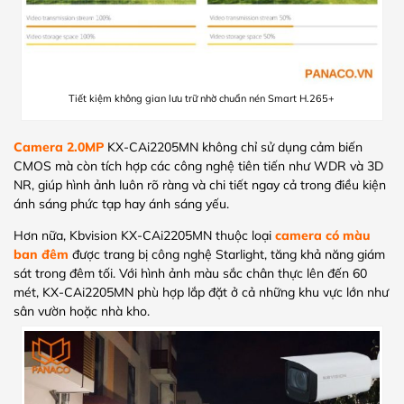
Tiết kiệm không gian lưu trữ nhờ chuẩn nén Smart H.265+
Camera 2.0MP
KX-CAi2205MN không chỉ sử dụng cảm biến
CMOS mà còn tích hợp các công nghệ tiên tiến như WDR và 3D
NR, giúp hình ảnh luôn rõ ràng và chi tiết ngay cả trong điều kiện
ánh sáng phức tạp hay ánh sáng yếu.
Hơn nữa, Kbvision KX-CAi2205MN thuộc loại
camera có màu
ban đêm
được trang bị công nghệ Starlight, tăng khả năng giám
sát trong đêm tối. Với hình ảnh màu sắc chân thực lên đến 60
mét, KX-CAi2205MN phù hợp lắp đặt ở cả những khu vực lớn như
sân vườn hoặc nhà kho.