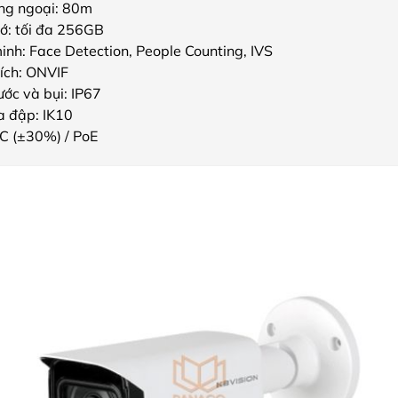
ng ngoại: 80m
ớ: tối đa 256GB
inh: Face Detection, People Counting, IVS
ích: ONVIF
ớc và bụi: IP67
a đập: IK10
C (±30%) / PoE