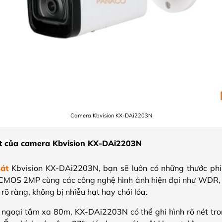
Camera Kbvision KX-DAi2203N
t của camera Kbvision KX-DAi2203N
át
Kbvision KX-DAi2203N, bạn sẽ luôn có những thước ph
CMOS 2MP cùng các công nghệ hình ảnh hiện đại như WDR,
h rõ ràng, không bị nhiễu hạt hay chói lóa.
 ngoại tầm xa 80m, KX-DAi2203N có thể ghi hình rõ nét tron