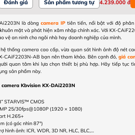
Đánh giá
Sản phẩm tương tự
4.239.000
đ
DAi2203N là dòng
camera IP
tiên tiến, nổi bật với độ phân
 khuôn mặt và phát hiện xâm nhập chính xác. Với KX-CAiF2
o vệ an ninh cho ngôi nhà hay doanh nghiệp của mình.
ệ thống camera cao cấp, vừa quan sát hình ảnh độ nét cao
X-CAiF2203N-AB bạn nên tham khảo. Bên cạnh đó,
giá ca
gười quan tâm khi lựa chọn thiết bị phù hợp. Hãy tiếp tục t
 dụng sản phẩm này.
a camera Kbvision KX-DAi2203N
.8” STARVIS™ CMOS
 2MP 25/30fps@1080P (1920 × 1080)
art H.265+
m (có góc nhìn 87°)
rợ hình ảnh: ICR, WDR, 3D NR, HLC, BLC,…