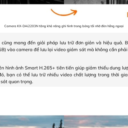
Camera KX-DAi2203N tăng khả năng ghi hình trong bóng tối nhờ đèn hồng ngoại
cũng mang đến giải pháp lưu trữ đơn giản và hiệu quả. B
B) vào camera để lưu lại video giám sát mà không cần phải 
én hình ảnh Smart H.265+ tiên tiến giúp giảm thiểu dung l
ó, bạn có thể lưu trữ nhiều video chất lượng trong thời gi
sát quan trọng.