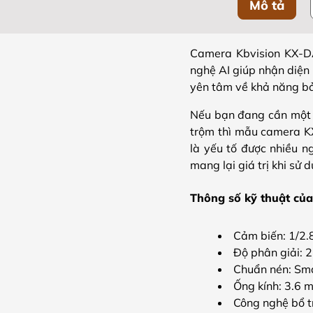
Mô tả
Camera Kbvision KX-
nghệ AI giúp nhận diện
yên tâm về khả năng bả
Nếu bạn đang cần một h
trộm thì mẫu camera
K
là yếu tố được nhiều n
mang lại giá trị khi sử
Thông số kỹ thuật củ
Cảm biến: 1/2
Độ phân giải:
Chuẩn nén: Sm
Ống kính: 3.6 m
Công nghệ bổ t