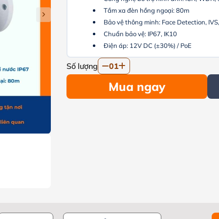
Tầm xa đèn hồng ngoại: 80m
Bảo vệ thông minh: Face Detection, IVS,.
Chuẩn bảo vệ: IP67,
IK10
Điện áp: 12V DC (±30%) / PoE
Số lượng
01
Mua ngay