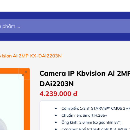
vision Ai 2MP KX-DAi2203N
Camera IP Kbvision Ai 2M
DAi2203N
4.239.000
đ
Cảm biến: 1/2.8” STARVIS™ CMOS
2M
Chuẩn nén: Smart H.265+
Ống kính: 3.6 mm (có góc nhìn 87°)
Công nghệ bổ trợ hình ảnh: ICR, WDR, 