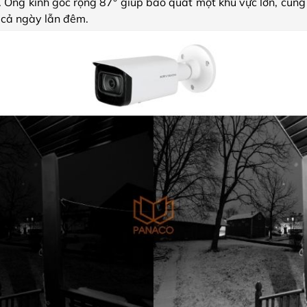
. Ống kính góc rộng 87° giúp bao quát một khu vực lớn, cun
 cả ngày lẫn đêm.