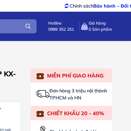
Chính sách
Bảo hành – Đổi trả
tốt nhất
Hotline
Giỏ hàng
0989 352 251
0
Sản phẩm
P KX-
MIỄN PHÍ GIAO HÀNG
Đơn hàng 3 triệu nội thành
TPHCM và HN
P
CHIẾT KHẤU 20 - 40%
3D NR,...