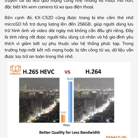
truyền tải dữ liệu qua mạng cũng nhẹ nhàng và mượt mà hơn,
đặc biệt khi xem camera từ xa qua điện thoại.
Bên cạnh đó, KX-C52D cũng được trang bị khe cắm thẻ nhớ
microSD hỗ trợ dung lượng lên đến 256GB, giúp người dùng lưu
trữ hình ảnh và video dài ngày mà không cần đầu ghi riêng. Đây
là tính năng rất được người tiêu dùng cá nhân và hộ gia đình yêu
thích vì giảm bớt sự phụ thuộc vào hệ thống phức tạp. Trong
trường hợp mất kết nối mạng hoặc bị tấn công từ xa, dữ liệu vẫn
được lưu trữ an toàn trong thẻ nhớ.