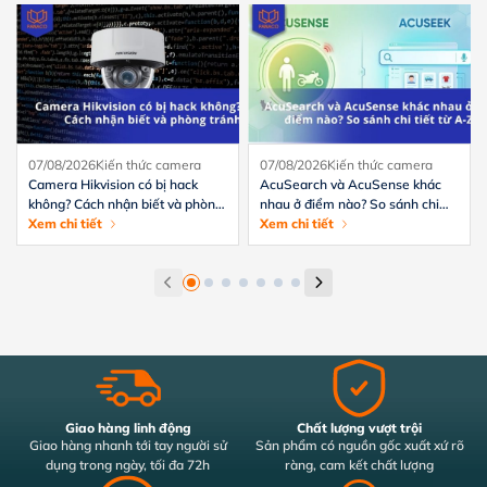
07/08/2026
Kiến thức camera
07/08/2026
Kiến thức camera
Camera Hikvision có bị hack
AcuSearch và AcuSense khác
không? Cách nhận biết và phòng
nhau ở điểm nào? So sánh chi
tránh hiệu quả
Xem chi tiết
tiết từ A-Z
Xem chi tiết
Giao hàng linh động
Chất lượng vượt trội
Giao hàng nhanh tới tay người sử
Sản phẩm có nguồn gốc xuất xứ rõ
dụng trong ngày, tối đa 72h
ràng, cam kết chất lượng