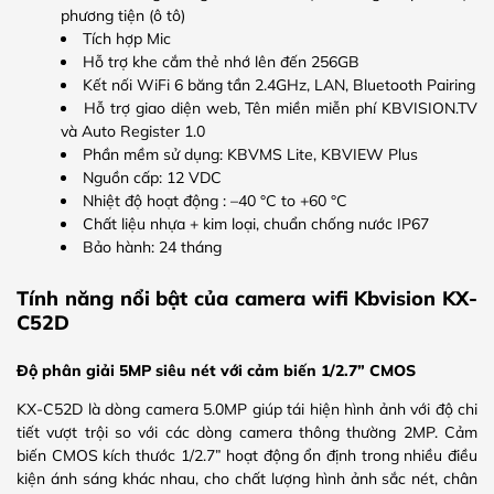
phương tiện (ô tô)
Tích hợp Mic
Hỗ trợ khe cắm thẻ nhớ lên đến 256GB
Kết nối WiFi 6 băng tần 2.4GHz, LAN, Bluetooth Pairing
Hỗ trợ giao diện web, Tên miền miễn phí KBVISION.TV
và Auto Register 1.0
Phần mềm sử dụng: KBVMS Lite, KBVIEW Plus
Nguồn cấp: 12 VDC
Nhiệt độ hoạt động : –40 °C to +60 °C
Chất liệu nhựa + kim loại, chuẩn chống nước IP67
Bảo hành: 24 tháng
Tính năng nổi bật của camera wifi Kbvision KX-
C52D
Độ phân giải 5MP siêu nét với cảm biến 1/2.7” CMOS
KX-C52D là dòng camera 5.0MP giúp tái hiện hình ảnh với độ chi
tiết vượt trội so với các dòng camera thông thường 2MP. Cảm
biến CMOS kích thước 1/2.7” hoạt động ổn định trong nhiều điều
kiện ánh sáng khác nhau, cho chất lượng hình ảnh sắc nét, chân