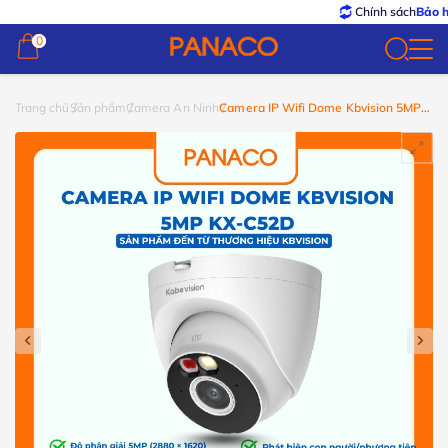
Chính sách
Bảo hành –
0
0
Trang chủ
Sản phẩm
Camera An Ninh
Camera IP Wifi Dome Kbvision 5MP
KX-C52D