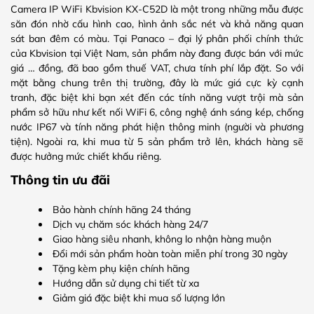
Camera IP WiFi Kbvision KX-C52D là một trong những mẫu được
săn đón nhờ cấu hình cao, hình ảnh sắc nét và khả năng quan
sát ban đêm có màu. Tại Panaco – đại lý phân phối chính thức
của Kbvision tại Việt Nam, sản phẩm này đang được bán với mức
giá … đồng, đã bao gồm thuế VAT, chưa tính phí lắp đặt. So với
mặt bằng chung trên thị trường, đây là mức giá cực kỳ cạnh
tranh, đặc biệt khi bạn xét đến các tính năng vượt trội mà sản
phẩm sở hữu như kết nối WiFi 6, công nghệ ánh sáng kép, chống
nước IP67 và tính năng phát hiện thông minh (người và phương
tiện). Ngoài ra, khi mua từ 5 sản phẩm trở lên, khách hàng sẽ
được hưởng mức chiết khấu riêng.
Thông tin ưu đãi
Bảo hành chính hãng 24 tháng
Dịch vụ chăm sóc khách hàng 24/7
Giao hàng siêu nhanh, không lo nhận hàng muộn
Đổi mới sản phẩm hoàn toàn miễn phí trong 30 ngày
Tặng kèm phụ kiện chính hãng
Hướng dẫn sử dụng chi tiết từ xa
Giảm giá đặc biệt khi mua số lượng lớn