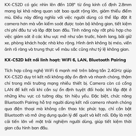
KX-C52D có góc nhìn lên đến 108° từ ống kính cố định 2.8mm
mang lại khả năng quan sát bao quát rộng lớn, giảm thiểu điểm
mù. Điều này đồng nghĩa với việc người dùng có thể lắp đặt ít
camera hơn mà vẫn kiểm soát được toàn bộ không gian, tiết kiệm
chi phí đầu tư và lắp đặt ban đầu. Tính năng này rất phù hợp cho
việc giám sát ở các khu vực mở như sân trước, hành lang, bãi giữ
xe, phòng khách hoặc nhà kho rộng. Hình ảnh không bị méo, viền
ảnh rõ ràng và trung thực về màu sắc cũng như tỷ lệ không gian.
KX-C52D kết nối linh hoạt: WiFi 6, LAN, Bluetooth Pairing
Tích hợp công nghệ WiFi 6 mạnh mẽ trên băng tần 2.4GHz giúp
KX-C52D duy trì kết nối không dây ổn định và nhanh chóng, thậm
chí trong môi trường mạng nhiều thiết bị. Camera còn có cổng
LAN để kết nối khi cần sự ổn định tuyệt đối hoặc khi lắp đặt ở
những khu vực có tường dày, tín hiệu yếu. Đặc biệt, chức năng
Bluetooth Pairing hỗ trợ người dùng kết nối camera nhanh chóng
qua điện thoại mà không cần thao tác phức tạp, chỉ cần bật
Bluetooth và mở ứng dụng quản lý để quét và kết nối. Đây là một
cải tiến lớn về mặt trải nghiệm người dùng, giúp tiết kiệm thời
gian cấu hình ban đầu.