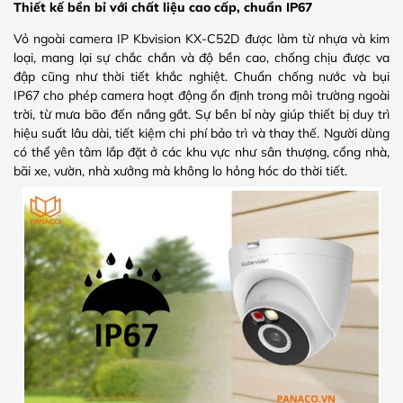
Thiết kế bền bỉ với chất liệu cao cấp, chuẩn IP67
Vỏ ngoài camera IP Kbvision KX-C52D được làm từ nhựa và kim
loại, mang lại sự chắc chắn và độ bền cao, chống chịu được va
đập cũng như thời tiết khắc nghiệt. Chuẩn chống nước và bụi
IP67 cho phép camera hoạt động ổn định trong môi trường ngoài
trời, từ mưa bão đến nắng gắt. Sự bền bỉ này giúp thiết bị duy trì
hiệu suất lâu dài, tiết kiệm chi phí bảo trì và thay thế. Người dùng
có thể yên tâm lắp đặt ở các khu vực như sân thượng, cổng nhà,
bãi xe, vườn, nhà xưởng mà không lo hỏng hóc do thời tiết.