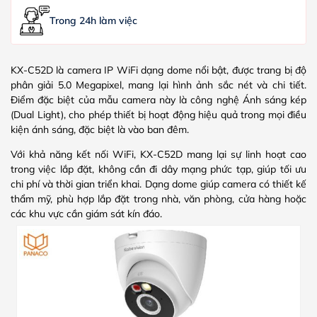
Trong 24h làm việc
KX-C52D là camera IP WiFi dạng dome nổi bật, được trang bị độ
phân giải 5.0 Megapixel, mang lại hình ảnh sắc nét và chi tiết.
Điểm đặc biệt của mẫu camera này là công nghệ Ánh sáng kép
(Dual Light), cho phép thiết bị hoạt động hiệu quả trong mọi điều
kiện ánh sáng, đặc biệt là vào ban đêm.
Với khả năng kết nối WiFi, KX-C52D mang lại sự linh hoạt cao
trong việc lắp đặt, không cần đi dây mạng phức tạp, giúp tối ưu
chi phí và thời gian triển khai. Dạng dome giúp camera có thiết kế
thẩm mỹ, phù hợp lắp đặt trong nhà, văn phòng, cửa hàng hoặc
các khu vực cần giám sát kín đáo.