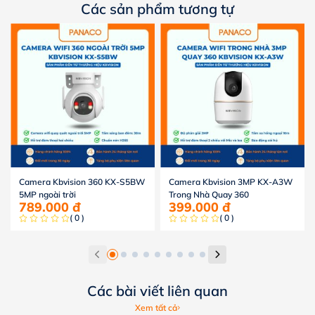
Các sản phẩm tương tự
Camera Kbvision 360 KX-S5BW
Camera Kbvision 3MP KX-A3W
5MP ngoài trời
Trong Nhà Quay 360
789.000
đ
399.000
đ
( 0 )
( 0 )
Các bài viết liên quan
Xem tất cả