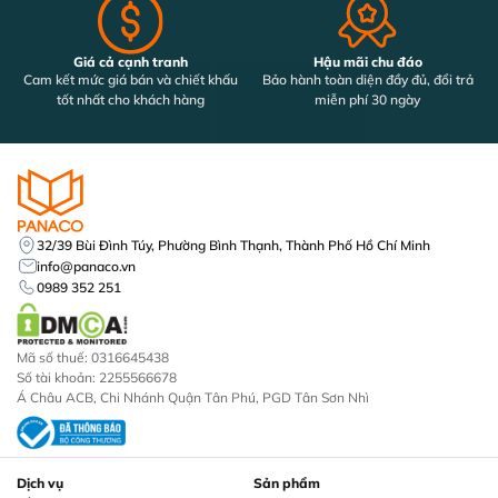
Giá cả cạnh tranh
Hậu mãi chu đáo
Cam kết mức giá bán và chiết khấu
Bảo hành toàn diện đầy đủ, đổi trả
tốt nhất cho khách hàng
miễn phí 30 ngày
32/39 Bùi Đình Túy, Phường Bình Thạnh, Thành Phố Hồ Chí Minh
info@panaco.vn
0989 352 251
Mã số thuế: 0316645438
Số tài khoản: 2255566678
Á Châu ACB, Chi Nhánh Quận Tân Phú, PGD Tân Sơn Nhì
Dịch vụ
Sản phẩm