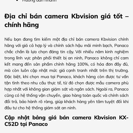
Hướng dẫn nhanh
Địa chỉ bán camera Kbvision giá tốt –
chính hãng
Nếu bạn đang tìm kiếm một địa chỉ bán camera Kbvision chính
hãng với giá cả hợp lý và chính sách hậu mãi minh bạch, Panaco
chắc chắn là lựa chọn đáng tin cậy. Với nhiều năm kinh nghiệm
trong lĩnh vực phân phối thiết bị an ninh, Panaco không chỉ cam
kết mang đến sản phẩm chính hãng 100%, có hóa đơn đầy đủ,
mà còn luôn cập nhật mức giá cạnh tranh nhất trên thị trường.
Đặc biệt, khi chọn mua tại Panaco, khách hàng còn được tư vấn
tận tình theo nhu cầu thực tế, từ đó chọn được mẫu camera phù
hợp nhất với không gian giám sát và ngân sách. Ngoài ra, Panaco
cũng có hệ thống vận chuyển, giao hàng toàn quốc và chính sách
đổi trả, bảo hành rõ ràng, giúp khách hàng yên tâm tuyệt đối khi
đầu tư cho hệ thống giám sát an ninh.
Cập nhật bảng giá bán camera Kbvision KX-
C52D tại Panaco