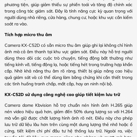
phương tiện, giúp giảm thiểu sự phiền toái và tăng độ chính xác
trong công tác giám sát. Đây là tính năng cực kỳ quan trọng với
người dùng nhà riêng, cửa hàng, chung cư, hoặc khu vực cần kiểm
soát ra vào.
Tích hợp micro thu âm
Camera KX-C52D có sẵn micro thu âm giúp ghi lại không chỉ hình
ảnh mà cả âm thanh tại khu vực giám sát. Điều này hỗ trợ người
dùng theo dõi các cuộc trò chuyện, tiếng động bất thường như
tiếng kính vỡ, tiếng động lạ, hoặc tiếng hét trong trường hợp khẩn
cấp. Nhờ khả năng thu âm rõ ràng, thiết bị giúp nâng cao hiệu
quả giám sát và có thể dùng làm bằng chứng khi cần thiết trong
các tình huống tranh chấp, mất cắp, hay an ninh nội bộ.
KX-C52D sử dụng công nghệ cao giúp tiết kiệm lưu trữ
Camera dome Kbvision hỗ trợ chuẩn nén hình ảnh H.265 giúp
nén video hiệu quả hơn, giảm đến 50% dung lượng so với H.264
mà vẫn giữ được chất lượng hình ảnh rõ nét. Điều này cho phép
lưu trữ dữ liệu lâu hơn trên cùng một dung lượng thẻ nhớ hoặc ổ
cứng, tiết kiệm chi phí đầu tư hệ thống lưu trữ. Ngoài ra, việc