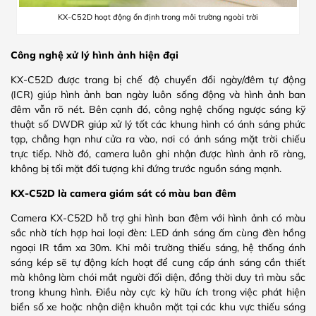
KX-C52D hoạt động ổn định trong môi trường ngoài trời
Công nghệ xử lý hình ảnh hiện đại
KX-C52D được trang bị chế độ chuyển đổi ngày/đêm tự động
(ICR) giúp hình ảnh ban ngày luôn sống động và hình ảnh ban
đêm vẫn rõ nét. Bên cạnh đó, công nghệ chống ngược sáng kỹ
thuật số DWDR giúp xử lý tốt các khung hình có ánh sáng phức
tạp, chẳng hạn như cửa ra vào, nơi có ánh sáng mặt trời chiếu
trực tiếp. Nhờ đó, camera luôn ghi nhận được hình ảnh rõ ràng,
không bị tối mặt đối tượng khi đứng trước nguồn sáng mạnh.
KX-C52D là camera giám sát có màu ban đêm
Camera KX-C52D hỗ trợ ghi hình ban đêm với hình ảnh có màu
sắc nhờ tích hợp hai loại đèn: LED ánh sáng ấm cùng đèn hồng
ngoại IR tầm xa 30m. Khi môi trường thiếu sáng, hệ thống ánh
sáng kép sẽ tự động kích hoạt để cung cấp ánh sáng cần thiết
mà không làm chói mắt người đối diện, đồng thời duy trì màu sắc
trong khung hình. Điều này cực kỳ hữu ích trong việc phát hiện
biển số xe hoặc nhận diện khuôn mặt tại các khu vực thiếu sáng