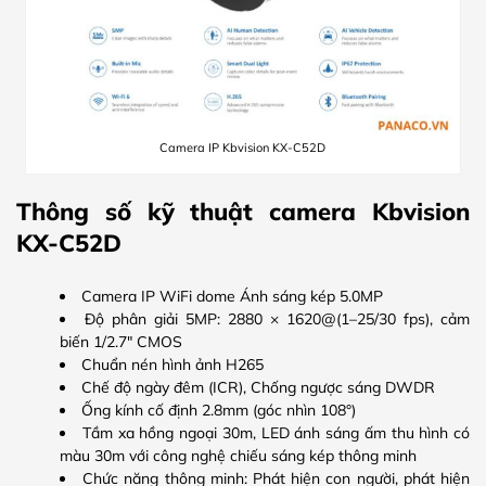
Camera IP Kbvision KX-C52D
Thông số kỹ thuật camera Kbvision
KX-C52D
Camera IP WiFi dome Ánh sáng kép 5.0MP
Độ phân giải 5MP: 2880 × 1620@(1–25/30 fps), cảm
biến 1/2.7″ CMOS
Chuẩn nén hình ảnh H265
Chế độ ngày đêm (ICR), Chống ngược sáng DWDR
Ống kính cố định 2.8mm (góc nhìn 108°)
Tầm xa hồng ngoại 30m, LED ánh sáng ấm thu hình có
màu 30m với công nghệ chiếu sáng kép thông minh
Chức năng thông minh: Phát hiện con người, phát hiện