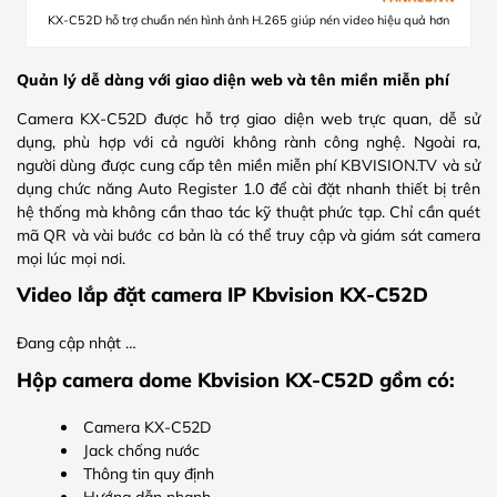
KX-C52D hỗ trợ chuẩn nén hình ảnh H.265 giúp nén video hiệu quả hơn
Quản lý dễ dàng với giao diện web và tên miền miễn phí
Camera KX-C52D được hỗ trợ giao diện web trực quan, dễ sử
dụng, phù hợp với cả người không rành công nghệ. Ngoài ra,
người dùng được cung cấp tên miền miễn phí KBVISION.TV và sử
dụng chức năng Auto Register 1.0 để cài đặt nhanh thiết bị trên
hệ thống mà không cần thao tác kỹ thuật phức tạp. Chỉ cần quét
mã QR và vài bước cơ bản là có thể truy cập và giám sát camera
mọi lúc mọi nơi.
Video lắp đặt camera IP Kbvision KX-C52D
Đang cập nhật …
Hộp camera dome Kbvision KX-C52D gồm có:
Camera KX-C52D
Jack chống nước
Thông tin quy định