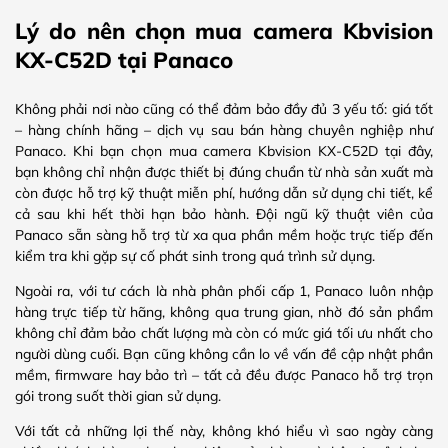
Lý do nên chọn mua camera Kbvision
KX-C52D tại Panaco
Không phải nơi nào cũng có thể đảm bảo đầy đủ 3 yếu tố: giá tốt
– hàng chính hãng – dịch vụ sau bán hàng chuyên nghiệp như
Panaco. Khi bạn chọn mua camera Kbvision KX-C52D tại đây,
bạn không chỉ nhận được thiết bị đúng chuẩn từ nhà sản xuất mà
còn được hỗ trợ kỹ thuật miễn phí, hướng dẫn sử dụng chi tiết, kể
cả sau khi hết thời hạn bảo hành. Đội ngũ kỹ thuật viên của
Panaco sẵn sàng hỗ trợ từ xa qua phần mềm hoặc trực tiếp đến
kiểm tra khi gặp sự cố phát sinh trong quá trình sử dụng.
Ngoài ra, với tư cách là nhà phân phối cấp 1, Panaco luôn nhập
hàng trực tiếp từ hãng, không qua trung gian, nhờ đó sản phẩm
không chỉ đảm bảo chất lượng mà còn có mức giá tối ưu nhất cho
người dùng cuối. Bạn cũng không cần lo về vấn đề cập nhật phần
mềm, firmware hay bảo trì – tất cả đều được Panaco hỗ trợ trọn
gói trong suốt thời gian sử dụng.
Với tất cả những lợi thế này, không khó hiểu vì sao ngày càng